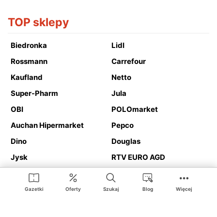
TOP sklepy
Biedronka
Lidl
Rossmann
Carrefour
Kaufland
Netto
Super-Pharm
Jula
OBI
POLOmarket
Auchan Hipermarket
Pepco
Dino
Douglas
Jysk
RTV EURO AGD
Action
Media Expert
Deichmann
Media Markt
Gazetki
Oferty
Szukaj
Blog
Więcej