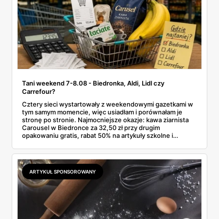
Tani weekend 7-8.08 - Biedronka, Aldi, Lidl czy
Carrefour?
Cztery sieci wystartowały z weekendowymi gazetkami w
tym samym momencie, więc usiadłam i porównałam je
stronę po stronie. Najmocniejsze okazje: kawa ziarnista
Carousel w Biedronce za 32,50 zł przy drugim
opakowaniu gratis, rabat 50% na artykuły szkolne i
przemysłowe przy zakupie trzech sztuk oraz banany po
2,99 zł za kilogram, ale wyłącznie w sobotę z aplikacją. Aldi
odpowiada masłem za 2,99 zł. Werdykt w skrócie:
najwięcej wyciśniesz z Biedronki, po świeże warzywa jedź
ARTYKUŁ SPONSOROWANY
do Aldi.