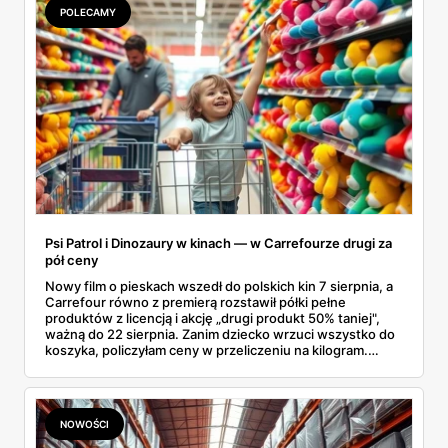
POLECAMY
Psi Patrol i Dinozaury w kinach — w Carrefourze drugi za
pół ceny
Nowy film o pieskach wszedł do polskich kin 7 sierpnia, a
Carrefour równo z premierą rozstawił półki pełne
produktów z licencją i akcję „drugi produkt 50% taniej",
ważną do 22 sierpnia. Zanim dziecko wrzuci wszystko do
koszyka, policzyłam ceny w przeliczeniu na kilogram.
Wnioski? Krem orzechowy z paluszkami za 3,49 zł to
prawie 140 zł za kilogram, ale lody do mrożenia i rurki
waflowe bronią się nawet bez rabatu.
NOWOŚCI