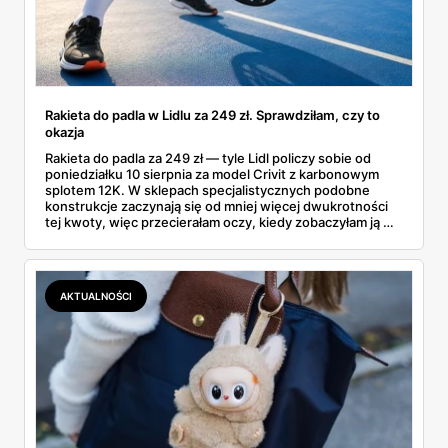
Rakieta do padla w Lidlu za 249 zł. Sprawdziłam, czy to
okazja
Rakieta do padla za 249 zł — tyle Lidl policzy sobie od
poniedziałku 10 sierpnia za model Crivit z karbonowym
splotem 12K. W sklepach specjalistycznych podobne
konstrukcje zaczynają się od mniej więcej dwukrotności
tej kwoty, więc przecierałam oczy, kiedy zobaczyłam ją w
gazetce między dresami a wkrętarką. Padel to dziś
najszybciej rosnący sport w Polsce: kortów przybywa
lawinowo, a chętnych jeszcze szybciej. Sprawdziłam, co
dokładnie dostajemy za te pieniądze i komu taka rakieta
AKTUALNOŚCI
faktycznie wystarczy.