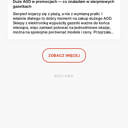
Duże AGD w promocjach — co znalazłam w sierpniowych
gazetkach
Sierpień kojarzy się z plażą, a nie z wymianą pralki. I
właśnie dlatego to dobry moment na zakup dużego AGD.
Sklepy z elektroniką wypuściły gazetki ważne do końca
miesiąca, więc zamiast polować na jednodniowe okazje,
można na spokojnie porównać modele i ceny. Przejrzałam
aktualne promocje AGD i RTV — poniżej wszystko, co
znalazłam, z cenami i terminami.
ZOBACZ WIĘCEJ
REKLAMA