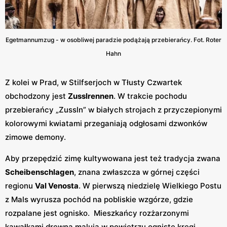
Egetmannumzug - w osobliwej paradzie podążają przebierańcy. Fot. Roter
Hahn
Z kolei w Prad, w Stilfserjoch w Tłusty Czwartek
obchodzony jest
Zusslrennen
. W trakcie pochodu
przebierańcy „Zussln” w białych strojach z przyczepionymi
kolorowymi kwiatami przeganiają odgłosami dzwonków
zimowe demony.
Aby przepędzić zimę kultywowana jest też tradycja zwana
Scheibenschlagen
, znana zwłaszcza w górnej części
regionu
Val Venosta
. W pierwszą niedzielę Wielkiego Postu
z Mals wyrusza pochód na pobliskie wzgórze, gdzie
rozpalane jest ognisko. Mieszkańcy rozżarzonymi
kawałkami drewna malują w powietrzu ogniste kręgi,