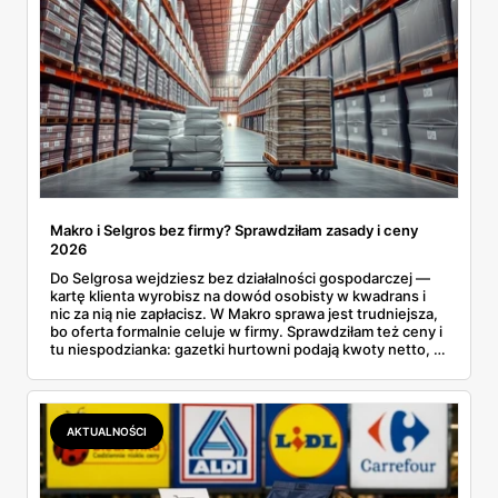
Makro i Selgros bez firmy? Sprawdziłam zasady i ceny
2026
Do Selgrosa wejdziesz bez działalności gospodarczej —
kartę klienta wyrobisz na dowód osobisty w kwadrans i
nic za nią nie zapłacisz. W Makro sprawa jest trudniejsza,
bo oferta formalnie celuje w firmy. Sprawdziłam też ceny i
tu niespodzianka: gazetki hurtowni podają kwoty netto, a
przy kasie doliczany jest VAT. Co więcej, hurt wcale nie
zawsze wygrywa — ta sama kawa ziarnista kosztuje w
Makro ponad dwa razy więcej niż w weekendowej
promocji dyskontu.
AKTUALNOŚCI