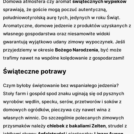
Domowa atmosfera czy aromat
świątecznych wypieków
sprawiają, że goście mogą poczuć autentyczną,
południowotyrolską aurę tych, jedynych w roku Świąt.
Aromatyczne, domowe jedzenie z produktów uzyskanych z
własnego gospodarstwa oraz niesamowite widoki
gwarantują wyjątkowo udany zimowy wypoczynek. Jeśli
przyjedziemy w okresie
Bożego Narodzenia
, być może
trafimy nawet na wspólne kolędowanie z gospodarzami!
Świąteczne potrawy
Czym byłoby świętowanie bez wspaniałego jedzenia?
Stoły farm i gospód spod znaku uginają się od pysznych
wyrobów: wędlin, specku, serów, przetworów i soków z
domowych ogródków, pieczywa czy nawet wina z
własnych winnic. Do szczególnie polecanych zimowych
przysmaków należy
chlebek z bakaliami Zelten
, strudel z
jabłkami słynny
Apfelstrudel
i ciasteczka:
Linzer Augen
,