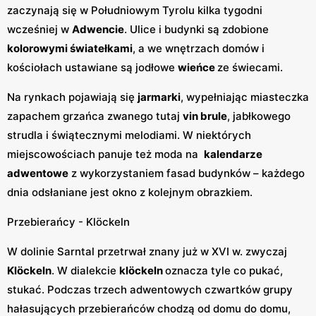
zaczynają się w Południowym Tyrolu kilka tygodni
wcześniej w
Adwencie
. Ulice i budynki są zdobione
kolorowymi światełkami
, a we wnętrzach domów i
kościołach ustawiane są jodłowe
wieńce
ze świecami.
Na rynkach pojawiają się
jarmarki
, wypełniając miasteczka
zapachem grzańca zwanego tutaj
vin brule
, jabłkowego
strudla i świątecznymi melodiami. W niektórych
miejscowościach panuje też moda na
kalendarze
adwentowe
z wykorzystaniem fasad budynków – każdego
dnia odsłaniane jest okno z kolejnym obrazkiem.
Przebierańcy - Klöckeln
W dolinie Sarntal przetrwał znany już w XVI w. zwyczaj
Klöckeln
. W dialekcie
klöckeln
oznacza tyle co pukać,
stukać. Podczas trzech adwentowych czwartków grupy
hałasujących przebierańców chodzą od domu do domu,