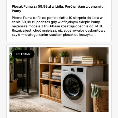
Plecak Puma za 59,99 zł w Lidlu. Porównałam z cenami u
Pumy
Plecak Puma trafia od poniedziałku 10 sierpnia do Lidla w
cenie 59,99 zł, podczas gdy w oficjalnym sklepie Pumy
najtańsze modele z linii Phase kosztują obecnie od 74 zł.
Różnica jest, choć mniejsza, niż sugerowałby dyskontowy
szyld — dlatego zanim rzuciłam plecak do koszyka,
rozłożyłam ceny na czynniki pierwsze. Poniżej cała
rozpiska: co dokładnie sprzedaje Lidl, ile kosztują
odpowiedniki u producenta i komu ten zakup naprawdę
się opłaci.
POLECAMY