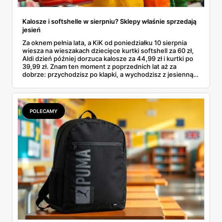
Kalosze i softshelle w sierpniu? Sklepy właśnie sprzedają
jesień
Za oknem pełnia lata, a KiK od poniedziałku 10 sierpnia
wiesza na wieszakach dziecięce kurtki softshell za 60 zł,
Aldi dzień później dorzuca kalosze za 44,99 zł i kurtki po
39,99 zł. Znam ten moment z poprzednich lat aż za
dobrze: przychodzisz po klapki, a wychodzisz z jesienną
garderobą dla całej rodziny. Sprawdziłam, co dokładnie
pojawi się w gazetkach w przyszłym tygodniu i czy jest
sens kupować jesień, zanim skończą się wakacje.
POLECAMY