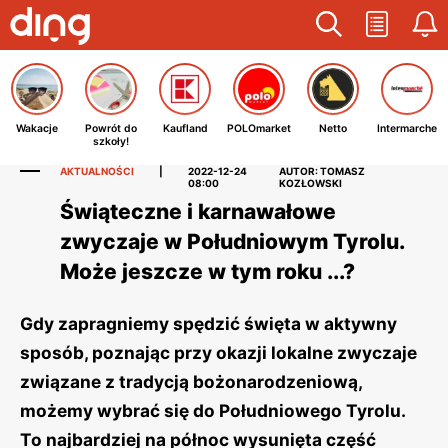
Wakacje
Powrót do
Kaufland
POLOmarket
Netto
Intermarche
szkoły!
AKTUALNOŚCI
|
2022-12-24
AUTOR: TOMASZ
08:00
KOZŁOWSKI
Świąteczne i karnawałowe
zwyczaje w Południowym Tyrolu.
Może jeszcze w tym roku ...?
Gdy zapragniemy spędzić święta w aktywny
sposób, poznając przy okazji lokalne zwyczaje
związane z tradycją bożonarodzeniową,
możemy wybrać się do Południowego Tyrolu.
To najbardziej na północ wysunięta część