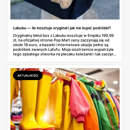
Labubu — ile kosztuje oryginał i jak nie kupić podróbki?
Oryginalny blind box z Labubu kosztuje w Empiku 199,99
zł, na oficjalnej stronie Pop Mart ceny zaczynają się od
około 18 euro, a bazarki i internetowe okazje pełne są
podróbek zwanych Lafufu. Moja siostrzenica wypatrzyła
tego zębatego stworka na plecaku koleżanki i tak zaczęło
się rodzinne śledztwo: co to właściwie jest, ile naprawdę
kosztuje i po czym poznać, że sprzedawca nie wciska nam
podróbki. Spisałam wszystko, czego się dowiedziałam —
łącznie z jedną wpadką, o której za chwilę.
AKTUALNOŚCI