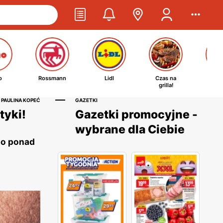
o
Rossmann
Lidl
Czas na
Ta
grilla!
kosm
 PAULINA KOPEĆ
GAZETKI
tyki!
Gazetki promocyjne -
wybrane dla Ciebie
 o ponad