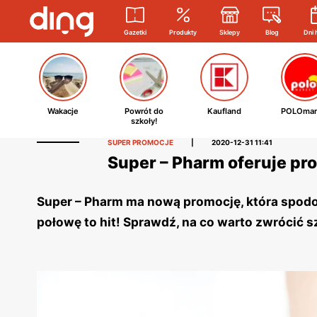
Gazetki
Produkty
Sklepy
Blog
Dni 
Wakacje
Powrót do
Kaufland
POLOmar
szkoły!
SUPER PROMOCJE
|
2020-12-31 11:41
Super – Pharm oferuje pro
Super – Pharm ma nową promocję, która spodo
połowę to hit! Sprawdź, na co warto zwrócić 