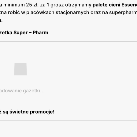
 za minimum 25 zł, za 1 grosz otrzymamy
paletę cieni Essen
żna robić w placówkach stacjonarnych oraz na superpharm
h.
zetka Super – Pharm
adowanie gazetki...
ż są świetne promocje!