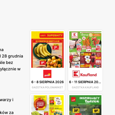
na
 28 grudnia
Nie bez
yłącznie w
6
-
8 SIERPNIA 2026
6
-
11 SIERPNIA 2026
GAZETKA POLOMARKET
GAZETKA KAUFLAND
warzy i
yków za