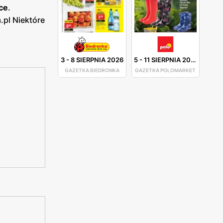
ce
.
.pl Niektóre
3
-
8 SIERPNIA 2026
5
-
11 SIERPNIA 2026
GAZETKA BIEDRONKA
GAZETKA POLOMARKET