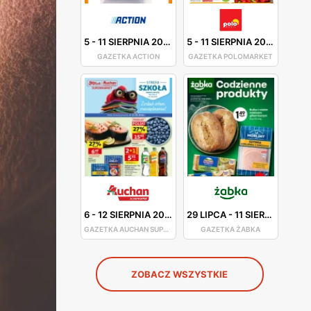
5
-
11 SIERPNIA 2026
5
-
11 SIERPNIA 2026
GAZETKA ACTION
GAZETKA POLOMARKET
6
-
12 SIERPNIA 2026
29 LIPCA
-
11 SIERPNIA 2026
GAZETKA AUCHAN SUPERMARKET
GAZETKA ŻABKA
ZOBACZ WSZYSTKIE