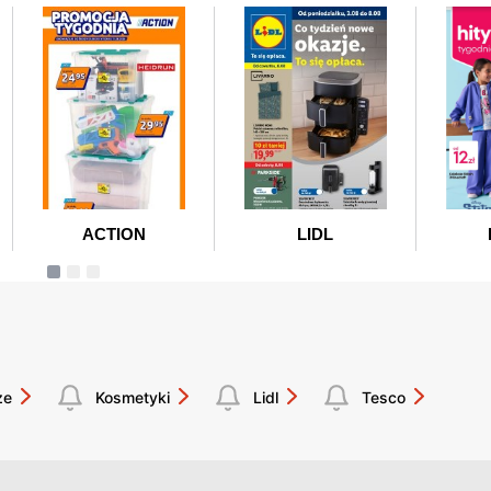
że
Kosmetyki
Lidl
Tesco