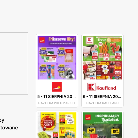
5
-
11 SIERPNIA 2026
6
-
11 SIERPNIA 2026
GAZETKA POLOMARKET
GAZETKA KAUFLAND
by
gotowane