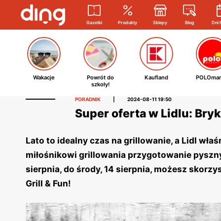
Gazetki
Produkty
Sklepy
Blog
Dni 
Wakacje
Powrót do
Kaufland
POLOmar
szkoły!
PORADNIK
|
2024-08-11 19:50
Super oferta w Lidlu: Bry
Lato to idealny czas na grillowanie, a Lidl wł
miłośnikowi grillowania przygotowanie pyszn
sierpnia, do środy, 14 sierpnia, możesz skorz
Grill & Fun!