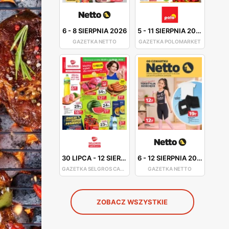
6
-
8 SIERPNIA 2026
5
-
11 SIERPNIA 2026
GAZETKA NETTO
GAZETKA POLOMARKET
30 LIPCA
-
12 SIERPNIA 2026
6
-
12 SIERPNIA 2026
GAZETKA SELGROS CASH&CARRY
GAZETKA NETTO
ZOBACZ WSZYSTKIE