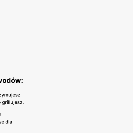
owodów:
rzymujesz
grillujesz.
h
we dla