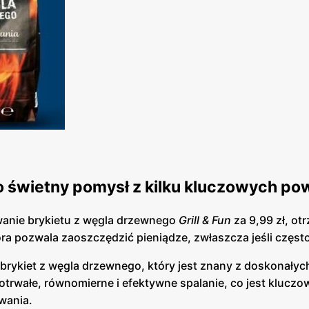
 to świetny pomysł z kilku kluczowych p
wanie brykietu z węgla drzewnego
Grill & Fun
za 9,99 zł, ot
óra pozwala zaoszczędzić pieniądze, zwłaszcza jeśli często 
brykiet z węgla drzewnego, który jest znany z doskonałyc
otrwałe, równomierne i efektywne spalanie, co jest kluczo
owania.