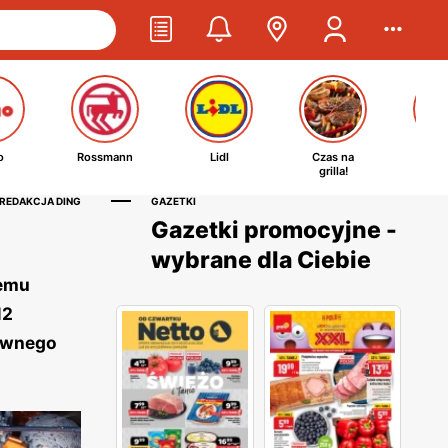
o
Rossmann
Lidl
Czas na
Ta
grilla!
kosm
 REDAKCJA DING
GAZETKI
Gazetki promocyjne -
wybrane dla Ciebie
demu
12
zewnego