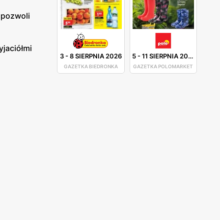
 pozwoli
yjaciółmi
3
-
8 SIERPNIA 2026
5
-
11 SIERPNIA 2026
GAZETKA BIEDRONKA
GAZETKA POLOMARKET