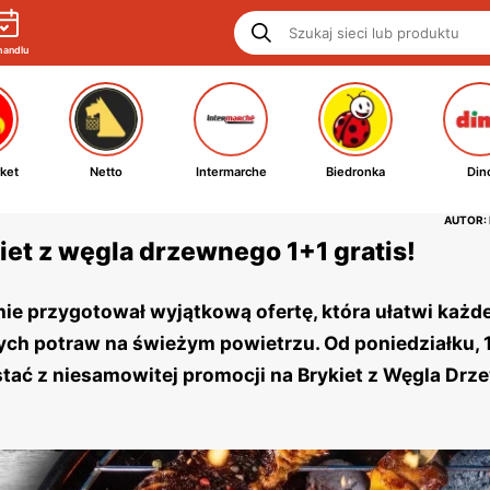
handlu
ket
Netto
Intermarche
Biedronka
Din
AUTOR:
kiet z węgla drzewnego 1+1 gratis!
aśnie przygotował wyjątkową ofertę, która ułatwi każ
ych potraw na świeżym powietrzu. Od poniedziałku, 
ystać z niesamowitej promocji na Brykiet z Węgla Dr