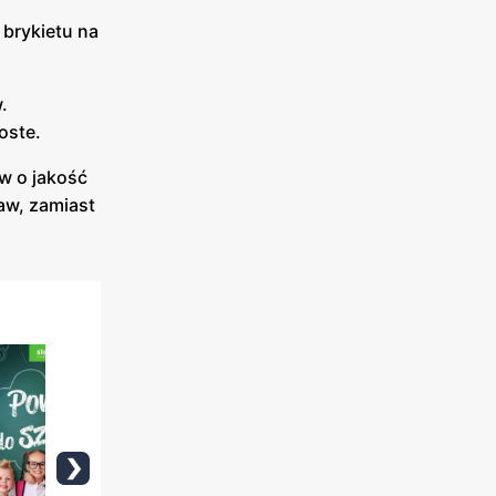
 brykietu na
.
oste.
w o jakość
raw, zamiast