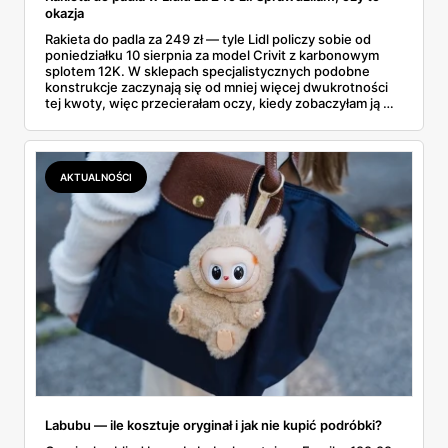
okazja
Rakieta do padla za 249 zł — tyle Lidl policzy sobie od
poniedziałku 10 sierpnia za model Crivit z karbonowym
splotem 12K. W sklepach specjalistycznych podobne
konstrukcje zaczynają się od mniej więcej dwukrotności
tej kwoty, więc przecierałam oczy, kiedy zobaczyłam ją w
gazetce między dresami a wkrętarką. Padel to dziś
najszybciej rosnący sport w Polsce: kortów przybywa
lawinowo, a chętnych jeszcze szybciej. Sprawdziłam, co
dokładnie dostajemy za te pieniądze i komu taka rakieta
AKTUALNOŚCI
faktycznie wystarczy.
Labubu — ile kosztuje oryginał i jak nie kupić podróbki?