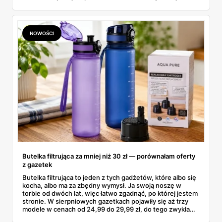
aktualne promocje AGD i RTV — poniżej wszystko, co
znalazłam, z cenami i terminami.
NOWOŚCI
Butelka filtrująca za mniej niż 30 zł — porównałam oferty
z gazetek
Butelka filtrująca to jeden z tych gadżetów, które albo się
kocha, albo ma za zbędny wymysł. Ja swoją noszę w
torbie od dwóch lat, więc łatwo zgadnąć, po której jestem
stronie. W sierpniowych gazetkach pojawiły się aż trzy
modele w cenach od 24,99 do 29,99 zł, do tego zwykła
butelka za 14,99 zł dla nieprzekonanych. Sprawdziłam