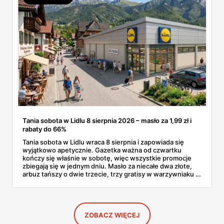
Tania sobota w Lidlu 8 sierpnia 2026 – masło za 1,99 zł i
rabaty do 66%
Tania sobota w Lidlu wraca 8 sierpnia i zapowiada się
wyjątkowo apetycznie. Gazetka ważna od czwartku
kończy się właśnie w sobotę, więc wszystkie promocje
zbiegają się w jednym dniu. Masło za niecałe dwa złote,
arbuz tańszy o dwie trzecie, trzy gratisy w warzywniaku i
jedna oferta działająca wyłącznie w sobotę. Przejrzałam
całą sobotnią gazetkę Lidla strona po stronie i wybrałam
to, co naprawdę się opłaca.
ZOBACZ WIĘCEJ