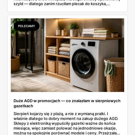
szyld — dlatego zanim rzuciłam plecak do koszyka,
rozłożyłam ceny na czynniki pierwsze. Poniżej cała
rozpiska: co dokładnie sprzedaje Lidl, ile kosztują
odpowiedniki u producenta i komu ten zakup naprawdę
się opłaci.
POLECAMY
Duże AGD w promocjach — co znalazłam w sierpniowych
gazetkach
Sierpień kojarzy się z plażą, a nie z wymianą pralki. I
właśnie dlatego to dobry moment na zakup dużego AGD.
Sklepy z elektroniką wypuściły gazetki ważne do końca
miesiąca, więc zamiast polować na jednodniowe okazje,
można na spokojnie porównać modele i ceny. Przejrzałam