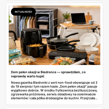
wszystkie oferty i policzyłam, kiedy taki zakup faktycznie
się opłaca.
AKTUALNOŚCI
Dom pełen okazji w Biedronce — sprawdziłam, co
naprawdę warto kupić
Nowa gazetka Biedronki z serii non-food obowiązuje od 3
do 19 sierpnia i tym razem hasło „Dom pełen okazji" pasuje
wyjątkowo dobrze. W środku frytkownica beztłuszczowa,
zgrzewarka próżniowa, serwis obiadowy na osiemnaście
elementów i cała półka drobiazgów do kuchni. Przejrzałam
wszystkie strony i wybrałam to, po co sama ustawiłabym
się przy półce z samego rana.