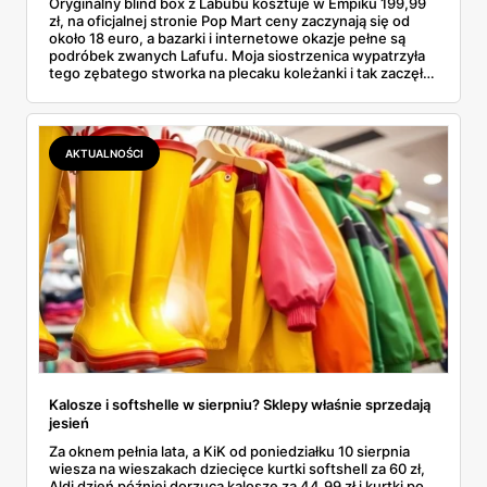
Oryginalny blind box z Labubu kosztuje w Empiku 199,99
zł, na oficjalnej stronie Pop Mart ceny zaczynają się od
około 18 euro, a bazarki i internetowe okazje pełne są
podróbek zwanych Lafufu. Moja siostrzenica wypatrzyła
tego zębatego stworka na plecaku koleżanki i tak zaczęło
się rodzinne śledztwo: co to właściwie jest, ile naprawdę
kosztuje i po czym poznać, że sprzedawca nie wciska nam
podróbki. Spisałam wszystko, czego się dowiedziałam —
łącznie z jedną wpadką, o której za chwilę.
AKTUALNOŚCI
Kalosze i softshelle w sierpniu? Sklepy właśnie sprzedają
jesień
Za oknem pełnia lata, a KiK od poniedziałku 10 sierpnia
wiesza na wieszakach dziecięce kurtki softshell za 60 zł,
Aldi dzień później dorzuca kalosze za 44,99 zł i kurtki po