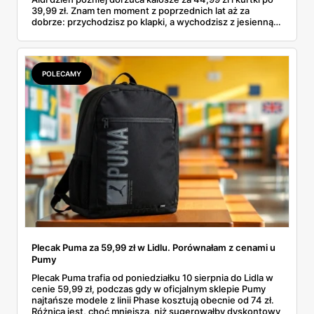
39,99 zł. Znam ten moment z poprzednich lat aż za
dobrze: przychodzisz po klapki, a wychodzisz z jesienną
garderobą dla całej rodziny. Sprawdziłam, co dokładnie
pojawi się w gazetkach w przyszłym tygodniu i czy jest
sens kupować jesień, zanim skończą się wakacje.
POLECAMY
Plecak Puma za 59,99 zł w Lidlu. Porównałam z cenami u
Pumy
Plecak Puma trafia od poniedziałku 10 sierpnia do Lidla w
cenie 59,99 zł, podczas gdy w oficjalnym sklepie Pumy
najtańsze modele z linii Phase kosztują obecnie od 74 zł.
Różnica jest, choć mniejsza, niż sugerowałby dyskontowy