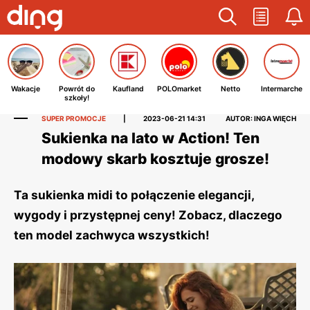
Wakacje
Powrót do
Kaufland
POLOmarket
Netto
Intermarche
szkoły!
SUPER PROMOCJE
|
2023-06-21 14:31
AUTOR: INGA WIĘCH
Sukienka na lato w Action! Ten
modowy skarb kosztuje grosze!
Ta sukienka midi to połączenie elegancji,
wygody i przystępnej ceny! Zobacz, dlaczego
ten model zachwyca wszystkich!