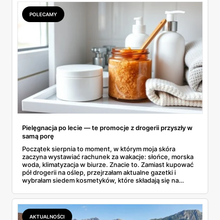
POLECAMY
Pielęgnacja po lecie — te promocje z drogerii przyszły w
samą porę
Początek sierpnia to moment, w którym moja skóra
zaczyna wystawiać rachunek za wakacje: słońce, morska
woda, klimatyzacja w biurze. Znacie to. Zamiast kupować
pół drogerii na oślep, przejrzałam aktualne gazetki i
wybrałam siedem kosmetyków, które składają się na
sensowny plan regeneracji — od peelingu za 21,95 zł po
dermokosmetyki Vichy. Wszystkie ceny sprawdziłam w
ofertach, terminy też.
AKTUALNOŚCI