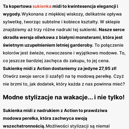
Ta kopertowa
sukienka
midi to kwintesencja elegancji i
wygody.
Wykonana z miękkiej wiskozy, delikatnie opływa
sylwetkę, tworząc subtelne i kobiece kształty. W sklepie
znajdziemy aż trzy różne nadruki tej sukienki.
Nasze serce
skradła wersja oliwkowa z białymi monsterami, która jest
świetnym uzupełnieniem letniej garderoby.
To połączenie
kolorów jest świeże, nowoczesne i wyjątkowo modowe. To,
co jeszcze bardziej zachęca do zakupu, to jej cena.
Sukienkę midi z Action dostaniemy za jedyne 27,95 zł!
Otwórz swoje serce (i szafę!) na tę modową perełkę. Czyż
nie brzmi to, jak dodatek, który każda z nas powinna mieć?
Modne stylizacje na wakacje... i nie tylko!
Sukienka midi z nadrukiem z Action to prawdziwa
modowa perełka, która zachwyca swoją
wszechstronnością.
Możliwości stylizacji są niemal