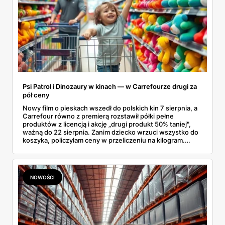
Psi Patrol i Dinozaury w kinach — w Carrefourze drugi za
pół ceny
Nowy film o pieskach wszedł do polskich kin 7 sierpnia, a
Carrefour równo z premierą rozstawił półki pełne
produktów z licencją i akcję „drugi produkt 50% taniej",
ważną do 22 sierpnia. Zanim dziecko wrzuci wszystko do
koszyka, policzyłam ceny w przeliczeniu na kilogram.
Wnioski? Krem orzechowy z paluszkami za 3,49 zł to
prawie 140 zł za kilogram, ale lody do mrożenia i rurki
waflowe bronią się nawet bez rabatu.
NOWOŚCI