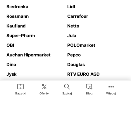
Biedronka
Lidl
Rossmann
Carrefour
Kaufland
Netto
Super-Pharm
Jula
OBI
POLOmarket
Auchan Hipermarket
Pepco
Dino
Douglas
Jysk
RTV EURO AGD
Action
Media Expert
Deichmann
Media Markt
Gazetki
Oferty
Szukaj
Blog
Więcej
Ding.pl to serwis internetowy prezentujący
gazetki promocyjne
oraz
katalogi
sklepów i dużych sieci handlowych. Dzięki
geolokalizacji otrzymasz przede wszystkim oferty sklepów, z
Twojego bliskiego otoczenia. Dodatkowo na stronie znajdziesz
adresy sklepów, więc w trakcie podróży bez problemu trafisz do