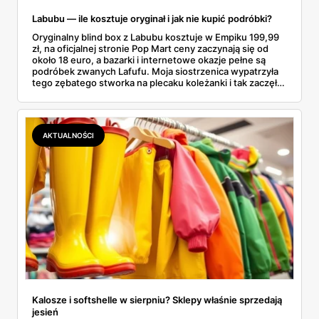
Labubu — ile kosztuje oryginał i jak nie kupić podróbki?
Oryginalny blind box z Labubu kosztuje w Empiku 199,99
zł, na oficjalnej stronie Pop Mart ceny zaczynają się od
około 18 euro, a bazarki i internetowe okazje pełne są
podróbek zwanych Lafufu. Moja siostrzenica wypatrzyła
tego zębatego stworka na plecaku koleżanki i tak zaczęło
się rodzinne śledztwo: co to właściwie jest, ile naprawdę
kosztuje i po czym poznać, że sprzedawca nie wciska nam
podróbki. Spisałam wszystko, czego się dowiedziałam —
łącznie z jedną wpadką, o której za chwilę.
AKTUALNOŚCI
Kalosze i softshelle w sierpniu? Sklepy właśnie sprzedają
jesień