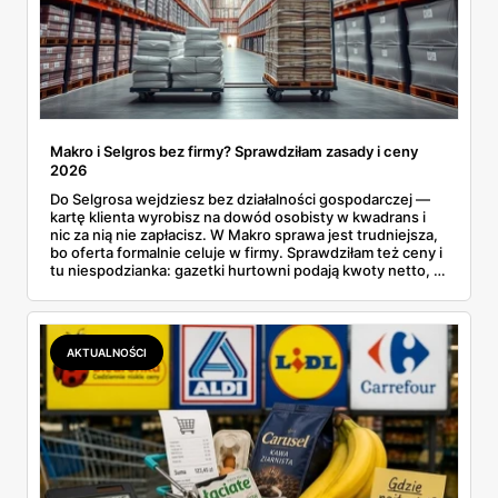
Makro i Selgros bez firmy? Sprawdziłam zasady i ceny
2026
Do Selgrosa wejdziesz bez działalności gospodarczej —
kartę klienta wyrobisz na dowód osobisty w kwadrans i
nic za nią nie zapłacisz. W Makro sprawa jest trudniejsza,
bo oferta formalnie celuje w firmy. Sprawdziłam też ceny i
tu niespodzianka: gazetki hurtowni podają kwoty netto, a
przy kasie doliczany jest VAT. Co więcej, hurt wcale nie
zawsze wygrywa — ta sama kawa ziarnista kosztuje w
Makro ponad dwa razy więcej niż w weekendowej
promocji dyskontu.
AKTUALNOŚCI