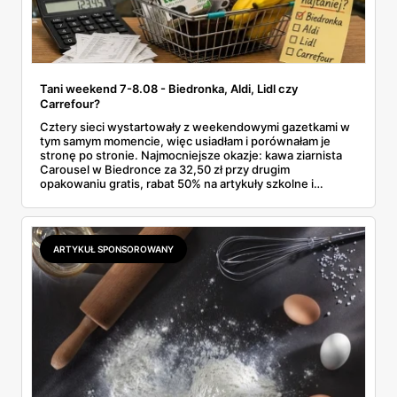
Tani weekend 7-8.08 - Biedronka, Aldi, Lidl czy
Carrefour?
Cztery sieci wystartowały z weekendowymi gazetkami w
tym samym momencie, więc usiadłam i porównałam je
stronę po stronie. Najmocniejsze okazje: kawa ziarnista
Carousel w Biedronce za 32,50 zł przy drugim
opakowaniu gratis, rabat 50% na artykuły szkolne i
przemysłowe przy zakupie trzech sztuk oraz banany po
2,99 zł za kilogram, ale wyłącznie w sobotę z aplikacją. Aldi
odpowiada masłem za 2,99 zł. Werdykt w skrócie:
najwięcej wyciśniesz z Biedronki, po świeże warzywa jedź
ARTYKUŁ SPONSOROWANY
do Aldi.