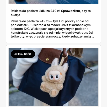
Rakieta do padla w Lidlu za 249 zł. Sprawdziłam, czy to
okazja
Rakieta do padla za 249 zł — tyle Lidl policzy sobie od
poniedziałku 10 sierpnia za model Crivit z karbonowym
splotem 12K. W sklepach specjalistycznych podobne
konstrukcje zaczynają się od mniej więcej dwukrotności
tej kwoty, więc przecierałam oczy, kiedy zobaczyłam ją w
gazetce między dresami a wkrętarką. Padel to dziś
najszybciej rosnący sport w Polsce: kortów przybywa
lawinowo, a chętnych jeszcze szybciej. Sprawdziłam, co
dokładnie dostajemy za te pieniądze i komu taka rakieta
AKTUALNOŚCI
faktycznie wystarczy.