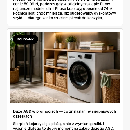
cenie 59,99 zł, podczas gdy w oficjalnym sklepie Pumy
najtańsze modele z linii Phase kosztują obecnie od 74 zł.
Różnica jest, choć mniejsza, niż sugerowałby dyskontowy
szyld — dlatego zanim rzuciłam plecak do koszyka,
rozłożyłam ceny na czynniki pierwsze. Poniżej cała
rozpiska: co dokładnie sprzedaje Lidl, ile kosztują
odpowiedniki u producenta i komu ten zakup naprawdę
się opłaci.
POLECAMY
Duże AGD w promocjach — co znalazłam w sierpniowych
gazetkach
Sierpień kojarzy się z plażą, a nie z wymianą pralki. I
właśnie dlatego to dobry moment na zakup dużego AGD.