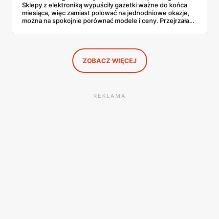
Sklepy z elektroniką wypuściły gazetki ważne do końca
miesiąca, więc zamiast polować na jednodniowe okazje,
można na spokojnie porównać modele i ceny. Przejrzałam
aktualne promocje AGD i RTV — poniżej wszystko, co
znalazłam, z cenami i terminami.
ZOBACZ WIĘCEJ
REKLAMA