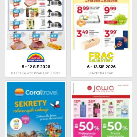
5
-
12 SIE 2026
6
-
13 SIE 2026
GAZETKA WSS PRAGA POŁUDNIE
GAZETKA FRAC