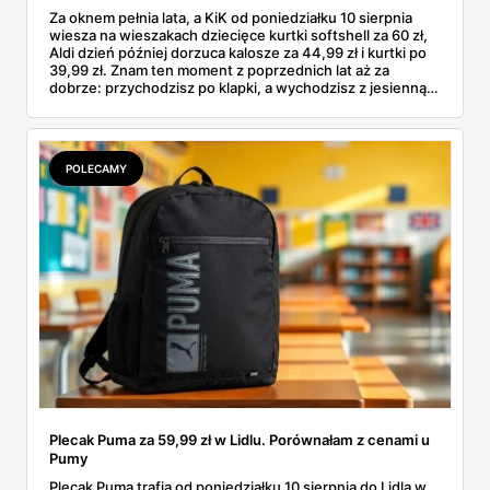
Za oknem pełnia lata, a KiK od poniedziałku 10 sierpnia
wiesza na wieszakach dziecięce kurtki softshell za 60 zł,
Aldi dzień później dorzuca kalosze za 44,99 zł i kurtki po
39,99 zł. Znam ten moment z poprzednich lat aż za
dobrze: przychodzisz po klapki, a wychodzisz z jesienną
garderobą dla całej rodziny. Sprawdziłam, co dokładnie
pojawi się w gazetkach w przyszłym tygodniu i czy jest
sens kupować jesień, zanim skończą się wakacje.
POLECAMY
Plecak Puma za 59,99 zł w Lidlu. Porównałam z cenami u
Pumy
Plecak Puma trafia od poniedziałku 10 sierpnia do Lidla w