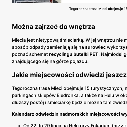
Tegoroczna trasa Mieci obejmuje 1
Można zajrzeć do wnętrza
Miecia jest nietypową śmieciarką. W jej wnętrzu nie 
sposób odpady zamieniają się na
surowiec
wykorzys
poznać schemat
recyclingu butelki PET
. Najmłodsi 
znajdującego się na górze pojazdu.
Jakie miejscowości odwiedzi jeszcz
Tegoroczna trasa Mieci obejmuje 15 turystycznych,
parkingach sklepów Biedronka, a także na Helu w ok
dłuższy postój i śmieciarkę będzie można tam zwiedz
Kalendarz odwiedzin nadmorskich miejscowości w
Od 22 do 29 lipca na Helu przy Fokarium (przy ze