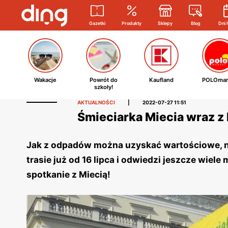
Gazetki
Produkty
Sklepy
Blog
Dni 
Wakacje
Powrót do
Kaufland
POLOmar
szkoły!
AKTUALNOŚCI
|
2022-07-27 11:51
Śmieciarka Miecia wraz z
Jak z odpadów można uzyskać wartościowe, no
trasie już od 16 lipca i odwiedzi jeszcze wiel
spotkanie z Miecią!