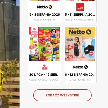
6
-
8 SIERPNIA 2026
5
-
11 SIERPNIA 2026
GAZETKA NETTO
GAZETKA POLOMARKET
30 LIPCA
-
12 SIERPNIA 2026
6
-
12 SIERPNIA 2026
GAZETKA SELGROS CASH&CARRY
GAZETKA NETTO
ZOBACZ WSZYSTKIE