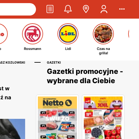
o
Rossmann
Lidl
Czas na
Ta
grilla!
kosm
ASZ KOZŁOWSKI
GAZETKI
Gazetki promocyjne -
wybrane dla Ciebie
st w
dź na