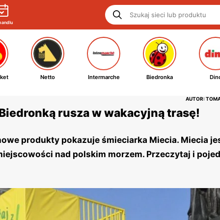
handlu
ket
Netto
Intermarche
Biedronka
Din
AUTOR: TOM
 Biedronką rusza w wakacyjną trasę!
we produkty pokazuje śmieciarka Miecia. Miecia je
e miejscowości nad polskim morzem. Przeczytaj i poje