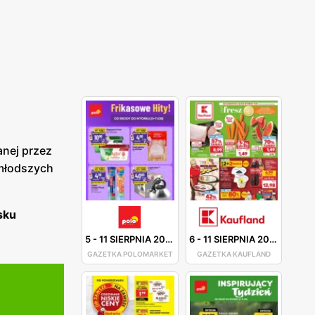
anej przez
jmłodszych
sku
5
-
11 SIERPNIA 2026
6
-
11 SIERPNIA 2026
GAZETKA POLOMARKET
GAZETKA KAUFLAND