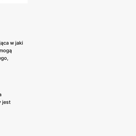
ąca w jaki
 mogą
ego,
a
 jest