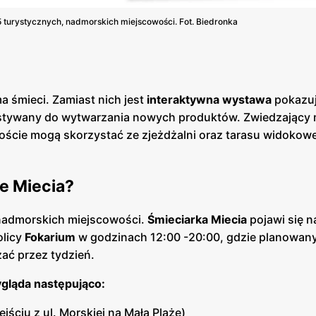
5 turystycznych, nadmorskich miejscowości. Fot. Biedronka
ma śmieci. Zamiast nich jest
interaktywna wystawa
pokazuj
tywany do wytwarzania nowych produktów. Zwiedzający
goście mogą skorzystać ze zjeżdżalni oraz tarasu widokow
e Miecia?
 nadmorskich miejscowości.
Śmieciarka Miecia
pojawi się n
olicy
Fokarium
w godzinach 12:00 -20:00, gdzie planowany
ać przez tydzień.
ygląda następująco:
jściu z ul. Morskiej na Małą Plażę)