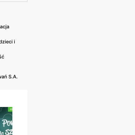
acja
zieci i
ść
wań S.A.