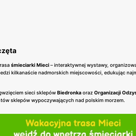
częta
trasa
śmieciarki Mieci
– interaktywnej wystawy, organizow
edzi kilkanaście nadmorskich miejscowości, edukując na
ięwzięciem sieci sklepów
Biedronka
oraz
Organizacji Odzy
ientów sklepów wypoczywających nad polskim morzem.