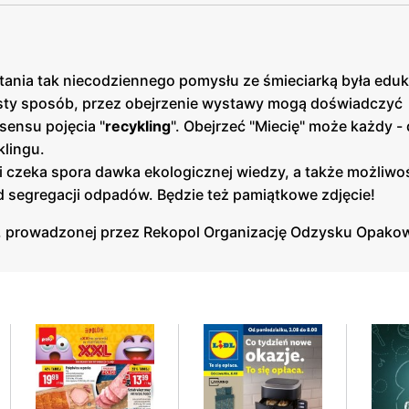
ania tak niecodziennego pomysłu ze śmieciarką była eduk
rosty sposób, przez obejrzenie wystawy mogą doświadczyć
sensu pojęcia "
recykling
". Obejrzeć "Miecię" może każdy - d
klingu.
ci czeka spora dawka ekologicznej wiedzy, a także możliwo
 segregacji odpadów. Będzie też pamiątkowe zdjęcie!
”, prowadzonej przez Rekopol Organizację Odzysku Opako