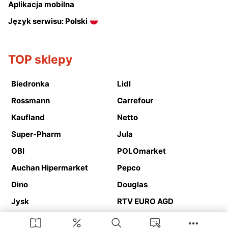
Aplikacja mobilna
Język serwisu: Polski
TOP sklepy
Biedronka
Lidl
Rossmann
Carrefour
Kaufland
Netto
Super-Pharm
Jula
OBI
POLOmarket
Auchan Hipermarket
Pepco
Dino
Douglas
Jysk
RTV EURO AGD
Action
Media Expert