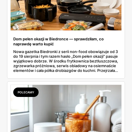
Dom pełen okazji w Biedronce — sprawdziłam, co
naprawdę warto kupić
Nowa gazetka Biedronki z serii non-food obowiązuje od 3
do 19 sierpnia i tym razem hasło „Dom pełen okazji" pasuje
wyjątkowo dobrze. W środku frytkownica beztłuszczowa,
zgrzewarka próżniowa, serwis obiadowy na osiemnaście
elementów i cała półka drobiazgów do kuchni. Przejrzałam
wszystkie strony i wybrałam to, po co sama ustawiłabym
się przy półce z samego rana.
POLECAMY