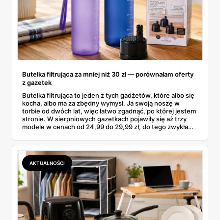
Butelka filtrująca za mniej niż 30 zł — porównałam oferty
z gazetek
Butelka filtrująca to jeden z tych gadżetów, które albo się
kocha, albo ma za zbędny wymysł. Ja swoją noszę w
torbie od dwóch lat, więc łatwo zgadnąć, po której jestem
stronie. W sierpniowych gazetkach pojawiły się aż trzy
modele w cenach od 24,99 do 29,99 zł, do tego zwykła
butelka za 14,99 zł dla nieprzekonanych. Sprawdziłam
wszystkie oferty i policzyłam, kiedy taki zakup faktycznie
się opłaca.
AKTUALNOŚCI