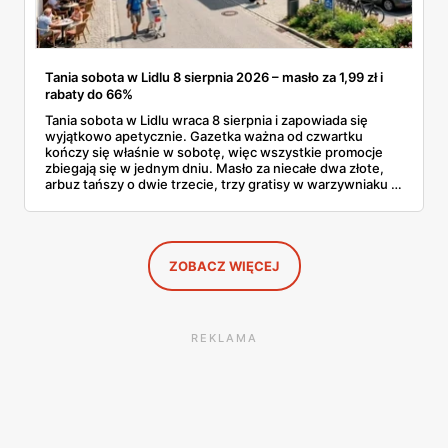
Tania sobota w Lidlu 8 sierpnia 2026 – masło za 1,99 zł i
rabaty do 66%
Tania sobota w Lidlu wraca 8 sierpnia i zapowiada się
wyjątkowo apetycznie. Gazetka ważna od czwartku
kończy się właśnie w sobotę, więc wszystkie promocje
zbiegają się w jednym dniu. Masło za niecałe dwa złote,
arbuz tańszy o dwie trzecie, trzy gratisy w warzywniaku i
jedna oferta działająca wyłącznie w sobotę. Przejrzałam
całą sobotnią gazetkę Lidla strona po stronie i wybrałam
to, co naprawdę się opłaca.
ZOBACZ WIĘCEJ
REKLAMA