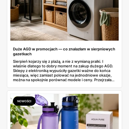
Duże AGD w promocjach — co znalazłam w sierpniowych
gazetkach
Sierpień kojarzy się z plażą, a nie z wymianą pralki. I
właśnie dlatego to dobry moment na zakup dużego AGD.
Sklepy z elektroniką wypuściły gazetki ważne do końca
miesiąca, więc zamiast polować na jednodniowe okazje,
można na spokojnie porównać modele i ceny. Przejrzałam
aktualne promocje AGD i RTV — poniżej wszystko, co
znalazłam, z cenami i terminami.
NOWOŚCI