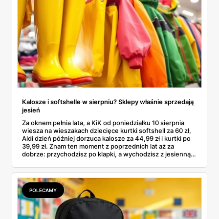
Kalosze i softshelle w sierpniu? Sklepy właśnie sprzedają
jesień
Za oknem pełnia lata, a KiK od poniedziałku 10 sierpnia
wiesza na wieszakach dziecięce kurtki softshell za 60 zł,
Aldi dzień później dorzuca kalosze za 44,99 zł i kurtki po
39,99 zł. Znam ten moment z poprzednich lat aż za
dobrze: przychodzisz po klapki, a wychodzisz z jesienną
garderobą dla całej rodziny. Sprawdziłam, co dokładnie
pojawi się w gazetkach w przyszłym tygodniu i czy jest
sens kupować jesień, zanim skończą się wakacje.
POLECAMY