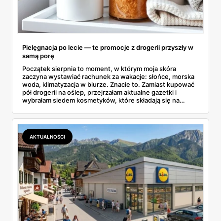
Pielęgnacja po lecie — te promocje z drogerii przyszły w
samą porę
Początek sierpnia to moment, w którym moja skóra
zaczyna wystawiać rachunek za wakacje: słońce, morska
woda, klimatyzacja w biurze. Znacie to. Zamiast kupować
pół drogerii na oślep, przejrzałam aktualne gazetki i
wybrałam siedem kosmetyków, które składają się na
sensowny plan regeneracji — od peelingu za 21,95 zł po
dermokosmetyki Vichy. Wszystkie ceny sprawdziłam w
ofertach, terminy też.
AKTUALNOŚCI