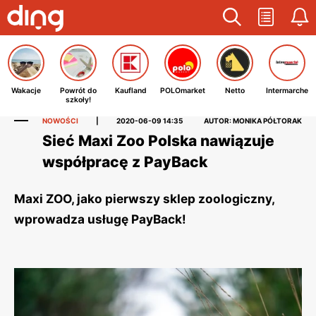
Wakacje
Powrót do
Kaufland
POLOmarket
Netto
Intermarche
szkoły!
NOWOŚCI
|
2020-06-09 14:35
AUTOR: MONIKA PÓŁTORAK
Sieć Maxi Zoo Polska nawiązuje
współpracę z PayBack
Maxi ZOO, jako pierwszy sklep zoologiczny,
wprowadza usługę PayBack!