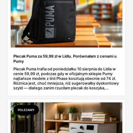
Plecak Puma za 59,99 zł w Lidlu. Porównałam z cenami u
Pumy
Plecak Puma trafia od poniedziałku 10 sierpnia do Lidla w
cenie 59,99 zł, podczas gdy w oficjalnym sklepie Pumy
najtańsze modele z linii Phase kosztują obecnie od 74 zł.
Różnica jest, choć mniejsza, niż sugerowałby dyskontowy
szyld — dlatego zanim rzuciłam plecak do koszyka,
rozłożyłam ceny na czynniki pierwsze. Poniżej cała
rozpiska: co dokładnie sprzedaje Lidl, ile kosztują
odpowiedniki u producenta i komu ten zakup naprawdę
się opłaci.
POLECAMY