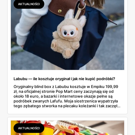
dokładnie dostajemy za te pieniądze i komu taka rakieta
AKTUALNOŚCI
faktycznie wystarczy.
Labubu — ile kosztuje oryginał i jak nie kupić podróbki?
Oryginalny blind box z Labubu kosztuje w Empiku 199,99
zł, na oficjalnej stronie Pop Mart ceny zaczynają się od
około 18 euro, a bazarki i internetowe okazje pełne są
podróbek zwanych Lafufu. Moja siostrzenica wypatrzyła
tego zębatego stworka na plecaku koleżanki i tak zaczęło
się rodzinne śledztwo: co to właściwie jest, ile naprawdę
kosztuje i po czym poznać, że sprzedawca nie wciska nam
podróbki. Spisałam wszystko, czego się dowiedziałam —
łącznie z jedną wpadką, o której za chwilę.
AKTUALNOŚCI