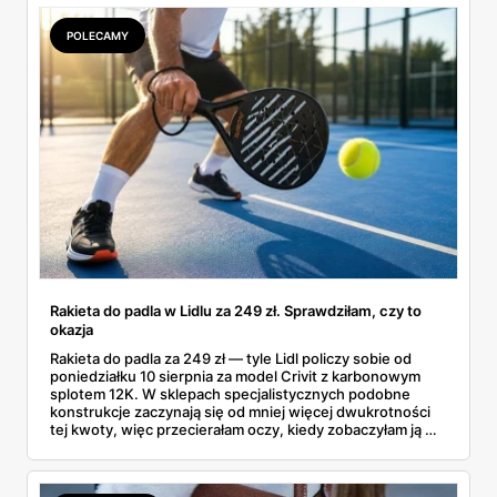
POLECAMY
Rakieta do padla w Lidlu za 249 zł. Sprawdziłam, czy to
okazja
Rakieta do padla za 249 zł — tyle Lidl policzy sobie od
poniedziałku 10 sierpnia za model Crivit z karbonowym
splotem 12K. W sklepach specjalistycznych podobne
konstrukcje zaczynają się od mniej więcej dwukrotności
tej kwoty, więc przecierałam oczy, kiedy zobaczyłam ją w
gazetce między dresami a wkrętarką. Padel to dziś
najszybciej rosnący sport w Polsce: kortów przybywa
lawinowo, a chętnych jeszcze szybciej. Sprawdziłam, co