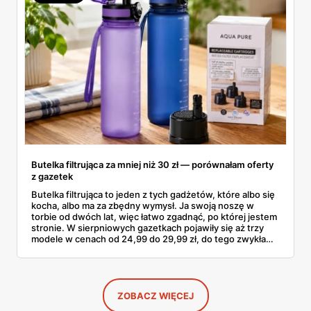
Butelka filtrująca za mniej niż 30 zł — porównałam oferty
z gazetek
Butelka filtrująca to jeden z tych gadżetów, które albo się
kocha, albo ma za zbędny wymysł. Ja swoją noszę w
torbie od dwóch lat, więc łatwo zgadnąć, po której jestem
stronie. W sierpniowych gazetkach pojawiły się aż trzy
modele w cenach od 24,99 do 29,99 zł, do tego zwykła
butelka za 14,99 zł dla nieprzekonanych. Sprawdziłam
wszystkie oferty i policzyłam, kiedy taki zakup faktycznie
się opłaca.
ZOBACZ WIĘCEJ