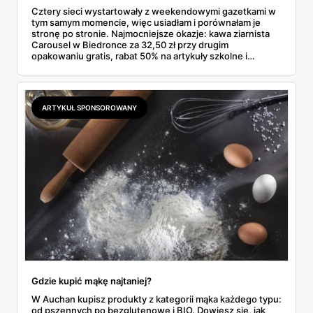
Cztery sieci wystartowały z weekendowymi gazetkami w
tym samym momencie, więc usiadłam i porównałam je
stronę po stronie. Najmocniejsze okazje: kawa ziarnista
Carousel w Biedronce za 32,50 zł przy drugim
opakowaniu gratis, rabat 50% na artykuły szkolne i
przemysłowe przy zakupie trzech sztuk oraz banany po
2,99 zł za kilogram, ale wyłącznie w sobotę z aplikacją. Aldi
odpowiada masłem za 2,99 zł. Werdykt w skrócie:
najwięcej wyciśniesz z Biedronki, po świeże warzywa jedź
ARTYKUŁ SPONSOROWANY
do Aldi.
Gdzie kupić mąkę najtaniej?
W Auchan kupisz produkty z kategorii mąka każdego typu:
od pszennych po bezglutenowe i BIO. Dowiesz się, jak