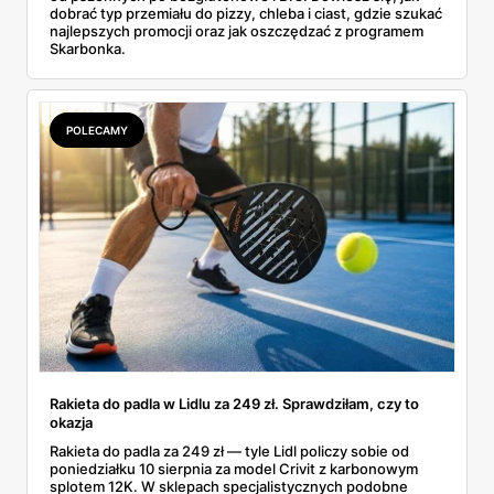
dobrać typ przemiału do pizzy, chleba i ciast, gdzie szukać
najlepszych promocji oraz jak oszczędzać z programem
Skarbonka.
POLECAMY
Rakieta do padla w Lidlu za 249 zł. Sprawdziłam, czy to
okazja
Rakieta do padla za 249 zł — tyle Lidl policzy sobie od
poniedziałku 10 sierpnia za model Crivit z karbonowym
splotem 12K. W sklepach specjalistycznych podobne