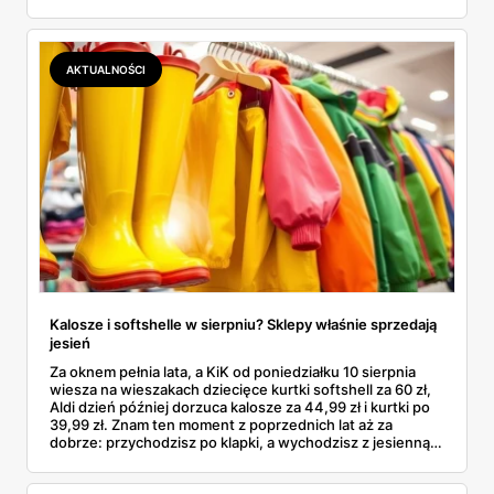
się rodzinne śledztwo: co to właściwie jest, ile naprawdę
kosztuje i po czym poznać, że sprzedawca nie wciska nam
podróbki. Spisałam wszystko, czego się dowiedziałam —
łącznie z jedną wpadką, o której za chwilę.
AKTUALNOŚCI
Kalosze i softshelle w sierpniu? Sklepy właśnie sprzedają
jesień
Za oknem pełnia lata, a KiK od poniedziałku 10 sierpnia
wiesza na wieszakach dziecięce kurtki softshell za 60 zł,
Aldi dzień później dorzuca kalosze za 44,99 zł i kurtki po
39,99 zł. Znam ten moment z poprzednich lat aż za
dobrze: przychodzisz po klapki, a wychodzisz z jesienną
garderobą dla całej rodziny. Sprawdziłam, co dokładnie
pojawi się w gazetkach w przyszłym tygodniu i czy jest