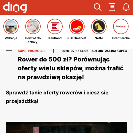
Wakacje
Powrót do
Kaufland
POLOmarket
Netto
Intermarche
szkoły!
SUPER PROMOCJE
|
2020-07-15 14:06
AUTOR: PAULINA KOPEĆ
Rower do 500 zł? Porównując
oferty wielu sklepów, można trafić
na prawdziwą okazję!
Sprawdź tanie oferty rowerów i ciesz się
przejażdżką!