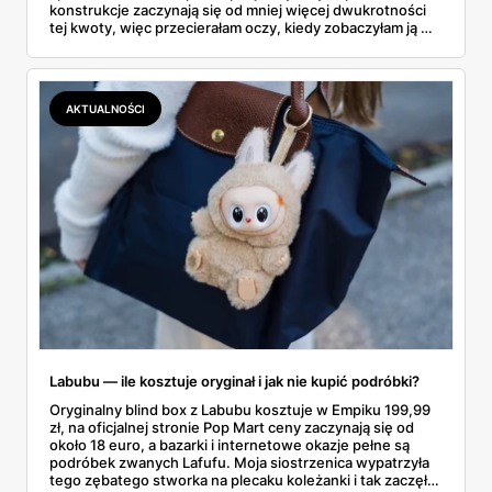
konstrukcje zaczynają się od mniej więcej dwukrotności
tej kwoty, więc przecierałam oczy, kiedy zobaczyłam ją w
gazetce między dresami a wkrętarką. Padel to dziś
najszybciej rosnący sport w Polsce: kortów przybywa
lawinowo, a chętnych jeszcze szybciej. Sprawdziłam, co
dokładnie dostajemy za te pieniądze i komu taka rakieta
AKTUALNOŚCI
faktycznie wystarczy.
Labubu — ile kosztuje oryginał i jak nie kupić podróbki?
Oryginalny blind box z Labubu kosztuje w Empiku 199,99
zł, na oficjalnej stronie Pop Mart ceny zaczynają się od
około 18 euro, a bazarki i internetowe okazje pełne są
podróbek zwanych Lafufu. Moja siostrzenica wypatrzyła
tego zębatego stworka na plecaku koleżanki i tak zaczęło