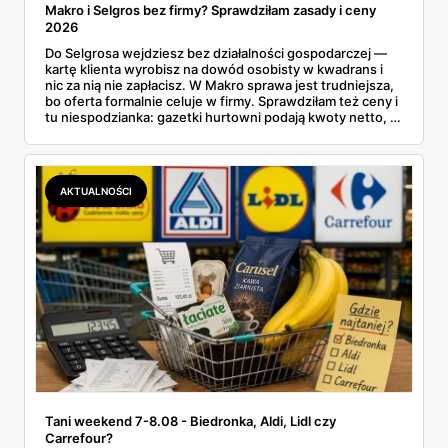
Makro i Selgros bez firmy? Sprawdziłam zasady i ceny
2026
Do Selgrosa wejdziesz bez działalności gospodarczej —
kartę klienta wyrobisz na dowód osobisty w kwadrans i
nic za nią nie zapłacisz. W Makro sprawa jest trudniejsza,
bo oferta formalnie celuje w firmy. Sprawdziłam też ceny i
tu niespodzianka: gazetki hurtowni podają kwoty netto, a
przy kasie doliczany jest VAT. Co więcej, hurt wcale nie
zawsze wygrywa — ta sama kawa ziarnista kosztuje w
Makro ponad dwa razy więcej niż w weekendowej
promocji dyskontu.
AKTUALNOŚCI
Tani weekend 7-8.08 - Biedronka, Aldi, Lidl czy
Carrefour?