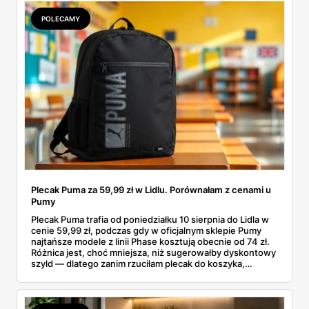
sens kupować jesień, zanim skończą się wakacje.
POLECAMY
Plecak Puma za 59,99 zł w Lidlu. Porównałam z cenami u
Pumy
Plecak Puma trafia od poniedziałku 10 sierpnia do Lidla w
cenie 59,99 zł, podczas gdy w oficjalnym sklepie Pumy
najtańsze modele z linii Phase kosztują obecnie od 74 zł.
Różnica jest, choć mniejsza, niż sugerowałby dyskontowy
szyld — dlatego zanim rzuciłam plecak do koszyka,
rozłożyłam ceny na czynniki pierwsze. Poniżej cała
rozpiska: co dokładnie sprzedaje Lidl, ile kosztują
odpowiedniki u producenta i komu ten zakup naprawdę
się opłaci.