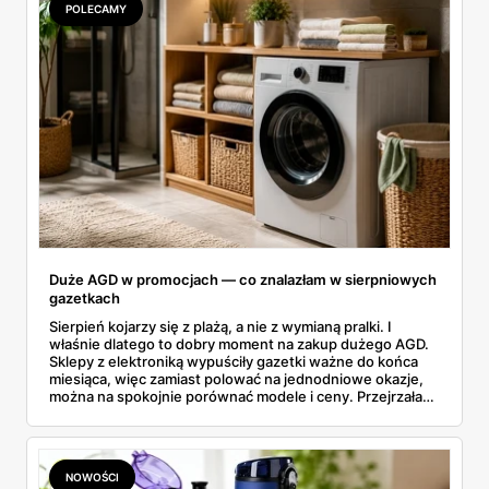
POLECAMY
Duże AGD w promocjach — co znalazłam w sierpniowych
gazetkach
Sierpień kojarzy się z plażą, a nie z wymianą pralki. I
właśnie dlatego to dobry moment na zakup dużego AGD.
Sklepy z elektroniką wypuściły gazetki ważne do końca
miesiąca, więc zamiast polować na jednodniowe okazje,
można na spokojnie porównać modele i ceny. Przejrzałam
aktualne promocje AGD i RTV — poniżej wszystko, co
znalazłam, z cenami i terminami.
NOWOŚCI