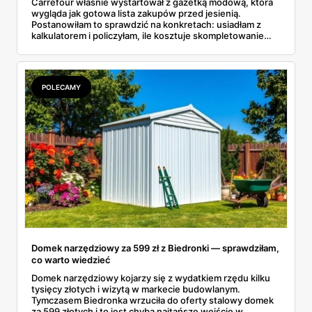
Carrefour właśnie wystartował z gazetką modową, która
wygląda jak gotowa lista zakupów przed jesienią.
Postanowiłam to sprawdzić na konkretach: usiadłam z
kalkulatorem i policzyłam, ile kosztuje skompletowanie
całej jesiennej szafy dziecka z jednej gazetki. Wyszło
niecałe 207 złotych za siedem rzeczy, od t-shirtu po
kurtkę. A dla starszaków są jeszcze markowe dresy Puma
i Everlast w cenach, które miło zaskakują.
POLECAMY
Domek narzędziowy za 599 zł z Biedronki — sprawdziłam,
co warto wiedzieć
Domek narzędziowy kojarzy się z wydatkiem rzędu kilku
tysięcy złotych i wizytą w markecie budowlanym.
Tymczasem Biedronka wrzuciła do oferty stalowy domek
za 599 złotych i to jest chyba najtańsze wejście w