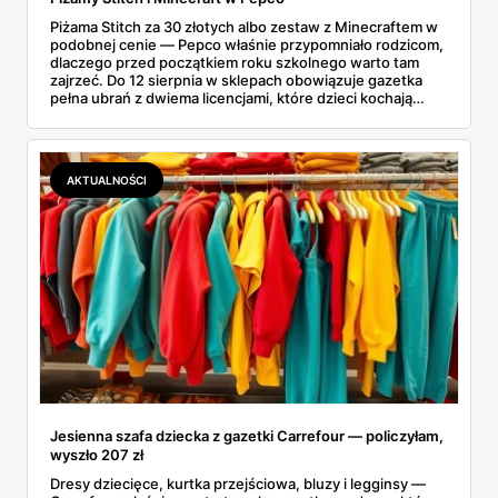
Piżama Stitch za 30 złotych albo zestaw z Minecraftem w
podobnej cenie — Pepco właśnie przypomniało rodzicom,
dlaczego przed początkiem roku szkolnego warto tam
zajrzeć. Do 12 sierpnia w sklepach obowiązuje gazetka
pełna ubrań z dwiema licencjami, które dzieci kochają
chyba najmocniej. Zanim ruszyłam na zakupy, porównałam
ceny z Sinsay, Reserved i H&M. I powiem szczerze:
różnice bywają większe, niż się spodziewałam. Sprawdź,
co dokładnie znajdziesz na półkach i dlaczego lepiej się
AKTUALNOŚCI
pospieszyć.
Jesienna szafa dziecka z gazetki Carrefour — policzyłam,
wyszło 207 zł
Dresy dziecięce, kurtka przejściowa, bluzy i legginsy —