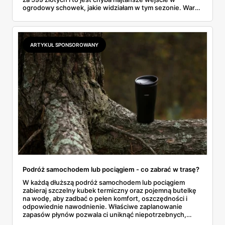
ogrodowy schowek, jakie widziałam w tym sezonie. Warto
wiedzieć trzy rzeczy: czym różnią się materiały, czy taki
obiekt trzeba gdzieś zgłaszać i jak przygotować miejsce,
żeby konstrukcja nie odleciała przy pierwszej jesiennej
wichurze.
ARTYKUŁ SPONSOROWANY
Podróż samochodem lub pociągiem - co zabrać w trasę?
W każdą dłuższą podróż samochodem lub pociągiem
zabieraj szczelny kubek termiczny oraz pojemną butelkę
na wodę, aby zadbać o pełen komfort, oszczędności i
odpowiednie nawodnienie. Właściwe zaplanowanie
zapasów płynów pozwala ci uniknąć niepotrzebnych,
drogich postojów na stacjach benzynowych czy