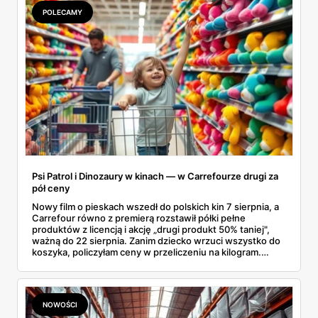
Kilka z nich kończy się szybciej, niż zapowiada kalendarz.
POLECAMY
Psi Patrol i Dinozaury w kinach — w Carrefourze drugi za
pół ceny
Nowy film o pieskach wszedł do polskich kin 7 sierpnia, a
Carrefour równo z premierą rozstawił półki pełne
produktów z licencją i akcję „drugi produkt 50% taniej",
ważną do 22 sierpnia. Zanim dziecko wrzuci wszystko do
koszyka, policzyłam ceny w przeliczeniu na kilogram.
Wnioski? Krem orzechowy z paluszkami za 3,49 zł to
prawie 140 zł za kilogram, ale lody do mrożenia i rurki
waflowe bronią się nawet bez rabatu.
NOWOŚCI