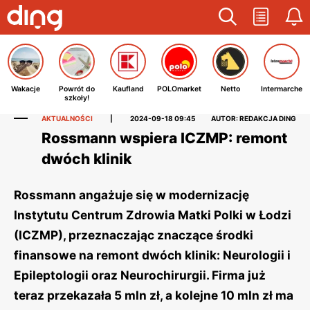
Wakacje
Powrót do
Kaufland
POLOmarket
Netto
Intermarche
szkoły!
AKTUALNOŚCI
|
2024-09-18 09:45
AUTOR: REDAKCJA DING
Rossmann wspiera ICZMP: remont
dwóch klinik
Rossmann angażuje się w modernizację
Instytutu Centrum Zdrowia Matki Polki w Łodzi
(ICZMP), przeznaczając znaczące środki
finansowe na remont dwóch klinik: Neurologii i
Epileptologii oraz Neurochirurgii. Firma już
teraz przekazała 5 mln zł, a kolejne 10 mln zł ma