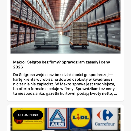
Makro i Selgros bez firmy? Sprawdziłam zasady i ceny
2026
Do Selgrosa wejdziesz bez działalności gospodarczej —
kartę klienta wyrobisz na dowód osobisty w kwadrans i
nic za nią nie zapłacisz. W Makro sprawa jest trudniejsza,
bo oferta formalnie celuje w firmy. Sprawdziłam też ceny i
tu niespodzianka: gazetki hurtowni podają kwoty netto, a
przy kasie doliczany jest VAT. Co więcej, hurt wcale nie
zawsze wygrywa — ta sama kawa ziarnista kosztuje w
Makro ponad dwa razy więcej niż w weekendowej
promocji dyskontu.
AKTUALNOŚCI