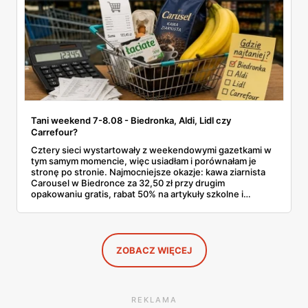
Tani weekend 7-8.08 - Biedronka, Aldi, Lidl czy
Carrefour?
Cztery sieci wystartowały z weekendowymi gazetkami w
tym samym momencie, więc usiadłam i porównałam je
stronę po stronie. Najmocniejsze okazje: kawa ziarnista
Carousel w Biedronce za 32,50 zł przy drugim
opakowaniu gratis, rabat 50% na artykuły szkolne i
przemysłowe przy zakupie trzech sztuk oraz banany po
2,99 zł za kilogram, ale wyłącznie w sobotę z aplikacją. Aldi
odpowiada masłem za 2,99 zł. Werdykt w skrócie:
najwięcej wyciśniesz z Biedronki, po świeże warzywa jedź
do Aldi.
ZOBACZ WIĘCEJ
REKLAMA