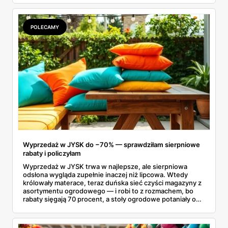
kupowania przepłaconych napojów w wagonach
restauracyjnych. Połączenie funkcji, jakie oferuje dobrze
izolujący kubek termiczny z gorącą kawą oraz niezawodna
POLECAMY
butelka na wodę, tworzy idealny, podróżny zestaw. Dzięki
niemu wielogodzinne przemieszczanie się z miejsca na
miejsce staje się znacznie przyjemniejsze, a my zyskujemy
pewność, że nasze ulubione napoje są zawsze pod ręką.
Wyprzedaż w JYSK do −70% — sprawdziłam sierpniowe
rabaty i policzyłam
Wyprzedaż w JYSK trwa w najlepsze, ale sierpniowa
odsłona wygląda zupełnie inaczej niż lipcowa. Wtedy
królowały materace, teraz duńska sieć czyści magazyny z
asortymentu ogrodowego — i robi to z rozmachem, bo
rabaty sięgają 70 procent, a stoły ogrodowe potaniały o
ponad tysiąc złotych. Przejrzałam aktualną ofertę
wyprzedażową pozycja po pozycji i wybrałam rzeczy, przy
których przecena jest realna, a nie tylko marketingowa.