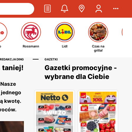
o
Rossmann
Lidl
Czas na
Ta
grilla!
kosm
 REDAKCJA DING
GAZETKI
taniej!
Gazetki promocyjne -
wybrane dla Ciebie
i Nasze
a jednego
ą kwotę.
owoców.