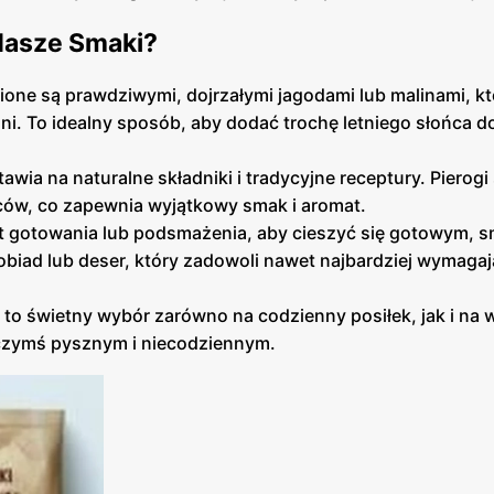
Nasze Smaki?
ione są prawdziwymi, dojrzałymi jagodami lub malinami, kt
i. To idealny sposób, aby dodać trochę letniego słońca d
awia na naturalne składniki i tradycyjne receptury. Pierogi
ów, co zapewnia wyjątkowy smak i aromat.
ut gotowania lub podsmażenia, aby cieszyć się gotowym,
obiad lub deser, który zadowoli nawet najbardziej wymaga
 to świetny wybór zarówno na codzienny posiłek, jak i na
 czymś pysznym i niecodziennym.