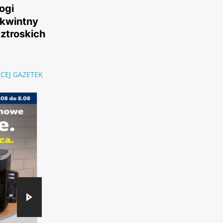
ogi
ykwintny
eztroskich