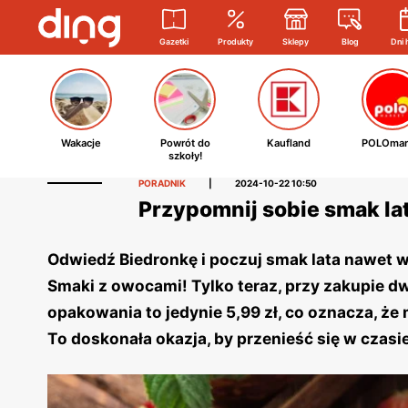
Gazetki
Produkty
Sklepy
Blog
Dni 
Wakacje
Powrót do
Kaufland
POLOmar
szkoły!
PORADNIK
|
2024-10-22 10:50
Przypomnij sobie smak lat
Odwiedź Biedronkę i poczuj smak lata nawet w 
Smaki z owocami! Tylko teraz, przy zakupie d
opakowania to jedynie 5,99 zł, co oznacza, ż
To doskonała okazja, by przenieść się w czasi