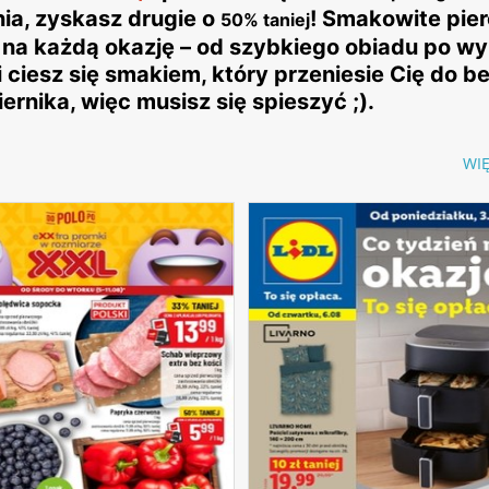
ia, zyskasz drugie o
! Smakowite pier
50% taniej
na każdą okazję – od szybkiego obiadu po w
i ciesz się smakiem, który przeniesie Cię do b
ernika, więc musisz się spieszyć ;).