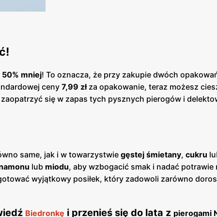
ć!
o
50% mniej
! To oznacza, że przy zakupie dwóch opakowa
tandardowej ceny
7,99 zł
za opakowanie, teraz możesz cies
y zaopatrzyć się w zapas tych pysznych pierogów i delekto
ówno same, jak i w towarzystwie
gęstej śmietany
,
cukru
l
namonu
lub
miodu
, aby wzbogacić smak i nadać potrawie 
ygotować wyjątkowy posiłek, który zadowoli zarówno dorosł
wiedź
i przenieś się do lata z
Biedronkę
pierogami 