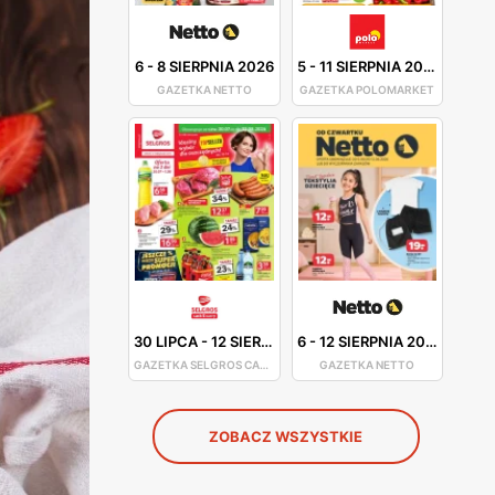
6
-
8 SIERPNIA 2026
5
-
11 SIERPNIA 2026
GAZETKA NETTO
GAZETKA POLOMARKET
30 LIPCA
-
12 SIERPNIA 2026
6
-
12 SIERPNIA 2026
GAZETKA SELGROS CASH&CARRY
GAZETKA NETTO
ZOBACZ WSZYSTKIE