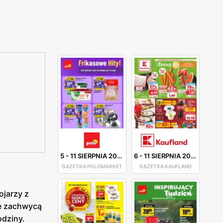
5
-
11 SIERPNIA 2026
6
-
11 SIERPNIA 2026
GAZETKA POLOMARKET
GAZETKA KAUFLAND
ojarzy z
re zachwycą
odziny.