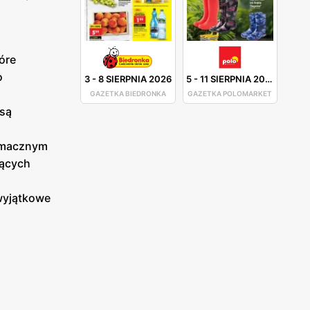
óre
o
3
-
8 SIERPNIA 2026
5
-
11 SIERPNIA 2026
GAZETKA BIEDRONKA
GAZETKA POLOMARKET
 są
 smacznym
jących
 wyjątkowe