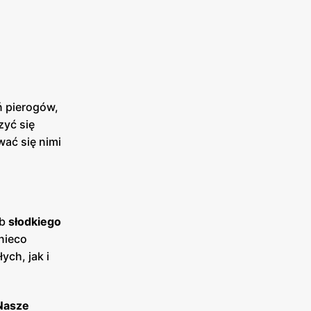
ń pierogów,
zyć się
wać się nimi
ub
słodkiego
nieco
ych, jak i
Nasze