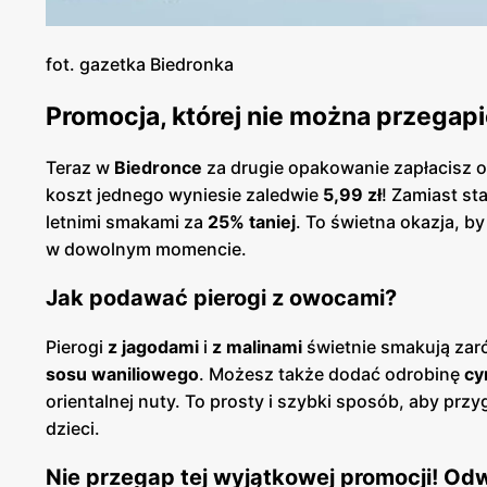
fot. gazetka Biedronka
Promocja, której nie można przegapi
Teraz w
Biedronce
za drugie opakowanie zapłacisz 
koszt jednego wyniesie zaledwie
5,99 zł
! Zamiast s
letnimi smakami za
25% taniej
. To świetna okazja, b
w dowolnym momencie.
Jak podawać pierogi z owocami?
Pierogi
z jagodami
i
z malinami
świetnie smakują zar
sosu waniliowego
. Możesz także dodać odrobinę
cy
orientalnej nuty. To prosty i szybki sposób, aby prz
dzieci.
Nie przegap tej wyjątkowej promocji! Od