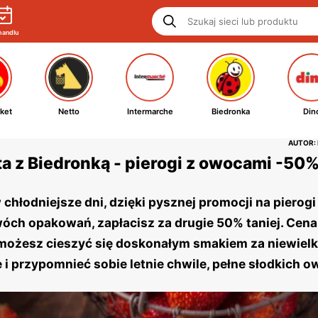
handlu
ket
Netto
Intermarche
Biedronka
Din
AUTOR:
a z Biedronką - pierogi z owocami -50% 
chłodniejsze dni, dzięki pysznej promocji na pierog
wóch opakowań, zapłacisz za drugie 50% taniej. Cen
e możesz cieszyć się doskonałym smakiem za niewielk
e i przypomnieć sobie letnie chwile, pełne słodkich 