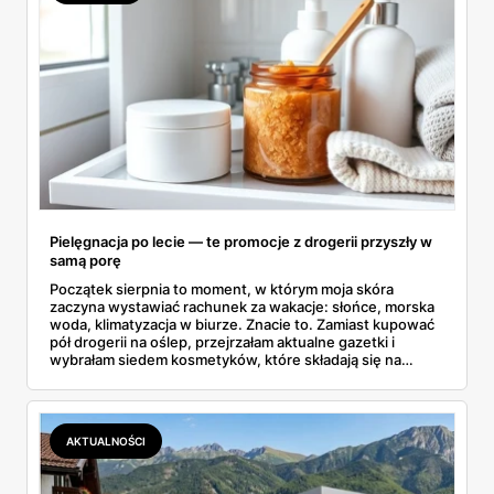
Pielęgnacja po lecie — te promocje z drogerii przyszły w
samą porę
Początek sierpnia to moment, w którym moja skóra
zaczyna wystawiać rachunek za wakacje: słońce, morska
woda, klimatyzacja w biurze. Znacie to. Zamiast kupować
pół drogerii na oślep, przejrzałam aktualne gazetki i
wybrałam siedem kosmetyków, które składają się na
sensowny plan regeneracji — od peelingu za 21,95 zł po
dermokosmetyki Vichy. Wszystkie ceny sprawdziłam w
ofertach, terminy też.
AKTUALNOŚCI