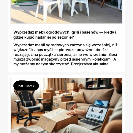
Wyprzedaż mebli ogrodowych, grilli i basenów — kiedy i
gdzie kupić najtaniej po sezonie?
Wyprzedaż mebli ogrodowych zaczyna się wcześniej, niż
większość z nas myśli — pierwsze poważne obniżki
ruszają już na początku sierpnia, a nie we wrześniu. Sieci
muszą zwolnić magazyny przed jesiennymi kolekcjami. A
my możemy na tym skorzystać. Przejrzałam aktualne
gazetki i zebrałam konkretne przeceny na krzesła, stoły,
leżaki, grille i baseny. Do tego podpowiadam, jak odróżnić
prawdziwą obniżkę od pozornej.
POLECAMY