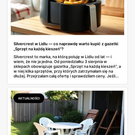
Silvercrest w Lidlu — co naprawdę warto kupić z gazetki
„Sprzęt na każdą kieszeń"?
Silvercrest to marka, na którą poluję w Lidlu od lat — i
wiem, że nie ja jedna. Od poniedziałku 3 sierpnia w
sklepach obowiązuje gazetka „Sprzęt na każdą kieszeń", a
w niej kilka sprzętów, przy których zatrzymałam się na
dłużej. Przejrzałam całą ofertę i sprawdziłam ceny. Jeśli
zastanawiacie się, czy tegoroczny air fryer za 299 zł to
faktycznie okazja — poniżej znajdziecie odpowiedź.
Uwaga: promocja trwa tylko do 8 sierpnia.
AKTUALNOŚCI