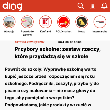
Wakacje
Powrót do
Kaufland
POLOmarket
Netto
Intermarche
szkoły!
ARTYKUŁ ZEWNĘTRZNY
|
2024-08-08 00:00
Przybory szkolne: zestaw rzeczy,
które przydadzą się w szkole
Powrót do szkoły: Wyprawkę szkolną warto
kupić jeszcze przed rozpoczęciem się roku
szkolnego. Podręczniki, zeszyty, przybory do
pisania czy malowania – nie masz głowy do
tego, aby pamiętać o wszystkim?
Podpowiadamy, jakie produkty wrzucić w