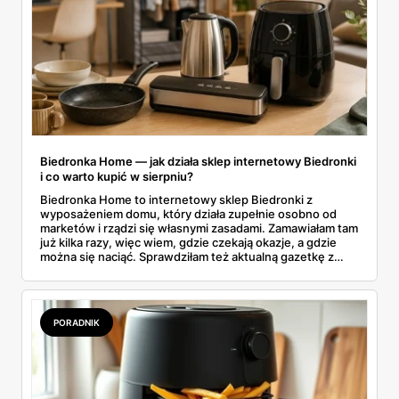
Biedronka Home — jak działa sklep internetowy Biedronki
i co warto kupić w sierpniu?
Biedronka Home to internetowy sklep Biedronki z
wyposażeniem domu, który działa zupełnie osobno od
marketów i rządzi się własnymi zasadami. Zamawiałam tam
już kilka razy, więc wiem, gdzie czekają okazje, a gdzie
można się naciąć. Sprawdziłam też aktualną gazetkę z
domowymi produktami w zwykłych sklepach. Zebrałam
wszystko w jednym miejscu: jak zamawiać, ile trwa zwrot,
jakie kody rabatowe działają w sierpniu i które produkty
faktycznie warto włożyć do koszyka.
PORADNIK