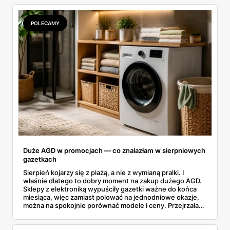
POLECAMY
Duże AGD w promocjach — co znalazłam w sierpniowych
gazetkach
Sierpień kojarzy się z plażą, a nie z wymianą pralki. I
właśnie dlatego to dobry moment na zakup dużego AGD.
Sklepy z elektroniką wypuściły gazetki ważne do końca
miesiąca, więc zamiast polować na jednodniowe okazje,
można na spokojnie porównać modele i ceny. Przejrzałam
aktualne promocje AGD i RTV — poniżej wszystko, co
znalazłam, z cenami i terminami.