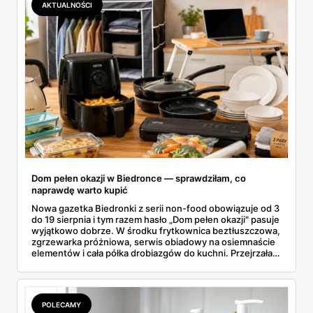
AKTUALNOŚCI
Dom pełen okazji w Biedronce — sprawdziłam, co
naprawdę warto kupić
Nowa gazetka Biedronki z serii non-food obowiązuje od 3
do 19 sierpnia i tym razem hasło „Dom pełen okazji" pasuje
wyjątkowo dobrze. W środku frytkownica beztłuszczowa,
zgrzewarka próżniowa, serwis obiadowy na osiemnaście
elementów i cała półka drobiazgów do kuchni. Przejrzałam
wszystkie strony i wybrałam to, po co sama ustawiłabym
się przy półce z samego rana.
POLECAMY