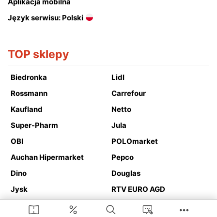
Aplikacja mobilna
Język serwisu: Polski
TOP sklepy
Biedronka
Lidl
Rossmann
Carrefour
Kaufland
Netto
Super-Pharm
Jula
OBI
POLOmarket
Auchan Hipermarket
Pepco
Dino
Douglas
Jysk
RTV EURO AGD
Action
Media Expert