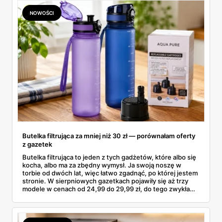
NOWOŚCI
Butelka filtrująca za mniej niż 30 zł — porównałam oferty
z gazetek
Butelka filtrująca to jeden z tych gadżetów, które albo się
kocha, albo ma za zbędny wymysł. Ja swoją noszę w
torbie od dwóch lat, więc łatwo zgadnąć, po której jestem
stronie. W sierpniowych gazetkach pojawiły się aż trzy
modele w cenach od 24,99 do 29,99 zł, do tego zwykła
butelka za 14,99 zł dla nieprzekonanych. Sprawdziłam
wszystkie oferty i policzyłam, kiedy taki zakup faktycznie
się opłaca.