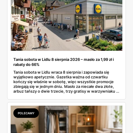
Tania sobota w Lidlu 8 sierpnia 2026 – masło za 1,99 zł i
rabaty do 66%
Tania sobota w Lidlu wraca 8 sierpnia i zapowiada się
wyjątkowo apetycznie. Gazetka ważna od czwartku
kończy się właśnie w sobotę, więc wszystkie promocje
zbiegają się w jednym dniu. Masło za niecałe dwa złote,
arbuz tańszy o dwie trzecie, trzy gratisy w warzywniaku i
jedna oferta działająca wyłącznie w sobotę. Przejrzałam
całą sobotnią gazetkę Lidla strona po stronie i wybrałam
to, co naprawdę się opłaca.
POLECAMY