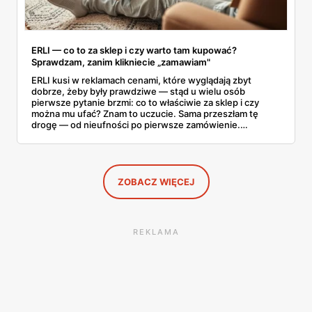
ERLI — co to za sklep i czy warto tam kupować?
Sprawdzam, zanim klikniecie „zamawiam"
ERLI kusi w reklamach cenami, które wyglądają zbyt
dobrze, żeby były prawdziwe — stąd u wielu osób
pierwsze pytanie brzmi: co to właściwie za sklep i czy
można mu ufać? Znam to uczucie. Sama przeszłam tę
drogę — od nieufności po pierwsze zamówienie.
Sprawdziłam, jak ta platforma działa, kto za nią stoi, co
mówią kupujący i co ciekawego jest tam teraz w promocji,
na początku sierpnia. Poniżej wszystko, co warto
wiedzieć przed pierwszym koszykiem.
ZOBACZ WIĘCEJ
REKLAMA