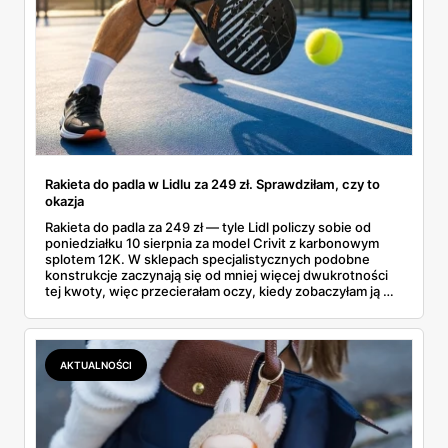
Rakieta do padla w Lidlu za 249 zł. Sprawdziłam, czy to
okazja
Rakieta do padla za 249 zł — tyle Lidl policzy sobie od
poniedziałku 10 sierpnia za model Crivit z karbonowym
splotem 12K. W sklepach specjalistycznych podobne
konstrukcje zaczynają się od mniej więcej dwukrotności
tej kwoty, więc przecierałam oczy, kiedy zobaczyłam ją w
gazetce między dresami a wkrętarką. Padel to dziś
najszybciej rosnący sport w Polsce: kortów przybywa
lawinowo, a chętnych jeszcze szybciej. Sprawdziłam, co
dokładnie dostajemy za te pieniądze i komu taka rakieta
AKTUALNOŚCI
faktycznie wystarczy.