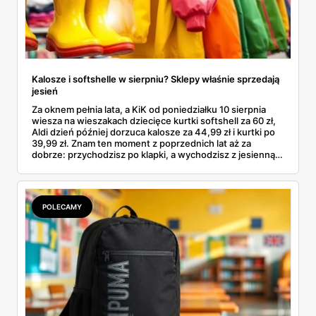
Kalosze i softshelle w sierpniu? Sklepy właśnie sprzedają
jesień
Za oknem pełnia lata, a KiK od poniedziałku 10 sierpnia
wiesza na wieszakach dziecięce kurtki softshell za 60 zł,
Aldi dzień później dorzuca kalosze za 44,99 zł i kurtki po
39,99 zł. Znam ten moment z poprzednich lat aż za
dobrze: przychodzisz po klapki, a wychodzisz z jesienną
garderobą dla całej rodziny. Sprawdziłam, co dokładnie
pojawi się w gazetkach w przyszłym tygodniu i czy jest
sens kupować jesień, zanim skończą się wakacje.
POLECAMY