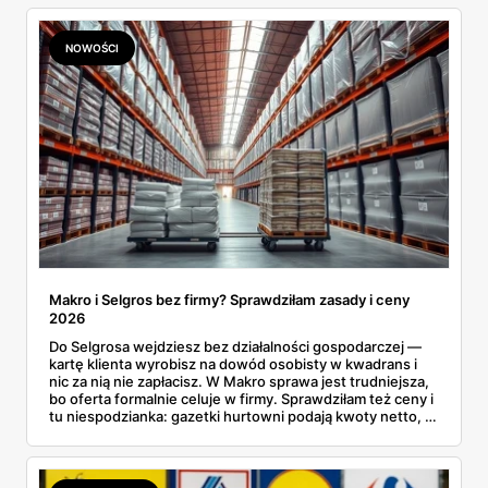
NOWOŚCI
Makro i Selgros bez firmy? Sprawdziłam zasady i ceny
2026
Do Selgrosa wejdziesz bez działalności gospodarczej —
kartę klienta wyrobisz na dowód osobisty w kwadrans i
nic za nią nie zapłacisz. W Makro sprawa jest trudniejsza,
bo oferta formalnie celuje w firmy. Sprawdziłam też ceny i
tu niespodzianka: gazetki hurtowni podają kwoty netto, a
przy kasie doliczany jest VAT. Co więcej, hurt wcale nie
zawsze wygrywa — ta sama kawa ziarnista kosztuje w
Makro ponad dwa razy więcej niż w weekendowej
promocji dyskontu.