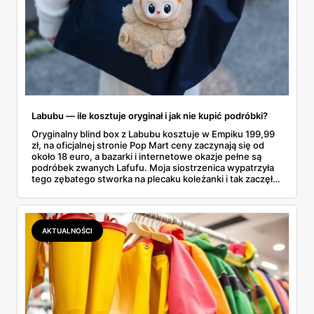
Labubu — ile kosztuje oryginał i jak nie kupić podróbki?
Oryginalny blind box z Labubu kosztuje w Empiku 199,99
zł, na oficjalnej stronie Pop Mart ceny zaczynają się od
około 18 euro, a bazarki i internetowe okazje pełne są
podróbek zwanych Lafufu. Moja siostrzenica wypatrzyła
tego zębatego stworka na plecaku koleżanki i tak zaczęło
się rodzinne śledztwo: co to właściwie jest, ile naprawdę
kosztuje i po czym poznać, że sprzedawca nie wciska nam
podróbki. Spisałam wszystko, czego się dowiedziałam —
łącznie z jedną wpadką, o której za chwilę.
AKTUALNOŚCI