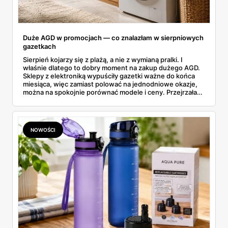
Duże AGD w promocjach — co znalazłam w sierpniowych
gazetkach
Sierpień kojarzy się z plażą, a nie z wymianą pralki. I
właśnie dlatego to dobry moment na zakup dużego AGD.
Sklepy z elektroniką wypuściły gazetki ważne do końca
miesiąca, więc zamiast polować na jednodniowe okazje,
można na spokojnie porównać modele i ceny. Przejrzałam
aktualne promocje AGD i RTV — poniżej wszystko, co
znalazłam, z cenami i terminami.
NOWOŚCI