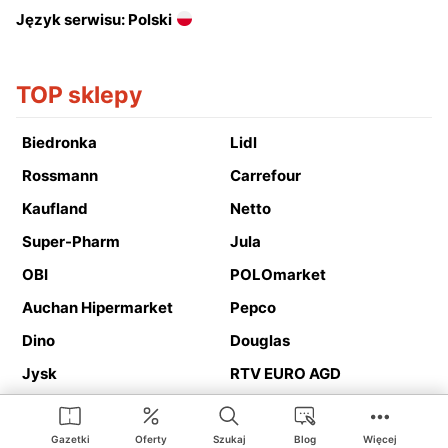
Język serwisu: Polski
TOP sklepy
Biedronka
Lidl
Rossmann
Carrefour
Kaufland
Netto
Super-Pharm
Jula
OBI
POLOmarket
Auchan Hipermarket
Pepco
Dino
Douglas
Jysk
RTV EURO AGD
Action
Media Expert
Deichmann
Media Markt
Gazetki
Oferty
Szukaj
Blog
Więcej