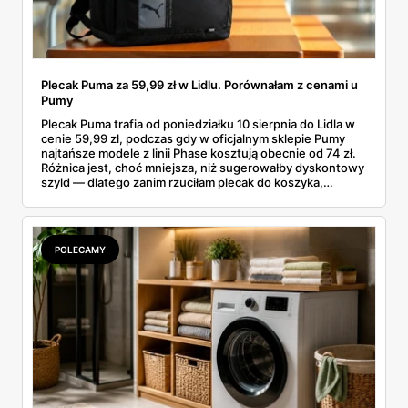
Plecak Puma za 59,99 zł w Lidlu. Porównałam z cenami u
Pumy
Plecak Puma trafia od poniedziałku 10 sierpnia do Lidla w
cenie 59,99 zł, podczas gdy w oficjalnym sklepie Pumy
najtańsze modele z linii Phase kosztują obecnie od 74 zł.
Różnica jest, choć mniejsza, niż sugerowałby dyskontowy
szyld — dlatego zanim rzuciłam plecak do koszyka,
rozłożyłam ceny na czynniki pierwsze. Poniżej cała
rozpiska: co dokładnie sprzedaje Lidl, ile kosztują
odpowiedniki u producenta i komu ten zakup naprawdę
się opłaci.
POLECAMY