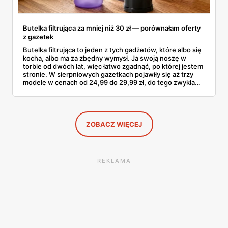
Butelka filtrująca za mniej niż 30 zł — porównałam oferty
z gazetek
Butelka filtrująca to jeden z tych gadżetów, które albo się
kocha, albo ma za zbędny wymysł. Ja swoją noszę w
torbie od dwóch lat, więc łatwo zgadnąć, po której jestem
stronie. W sierpniowych gazetkach pojawiły się aż trzy
modele w cenach od 24,99 do 29,99 zł, do tego zwykła
butelka za 14,99 zł dla nieprzekonanych. Sprawdziłam
wszystkie oferty i policzyłam, kiedy taki zakup faktycznie
się opłaca.
ZOBACZ WIĘCEJ
REKLAMA