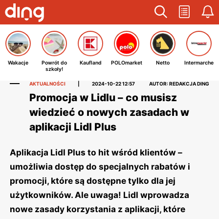
Wakacje
Powrót do
Kaufland
POLOmarket
Netto
Intermarche
szkoły!
AKTUALNOŚCI
|
2024-10-22 12:57
AUTOR: REDAKCJA DING
Promocja w Lidlu – co musisz
wiedzieć o nowych zasadach w
aplikacji Lidl Plus
Aplikacja Lidl Plus to hit wśród klientów –
umożliwia dostęp do specjalnych rabatów i
promocji, które są dostępne tylko dla jej
użytkowników. Ale uwaga! Lidl wprowadza
nowe zasady korzystania z aplikacji, które