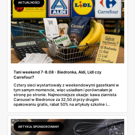
AKTUALNOŚCI
Tani weekend 7-8.08 - Biedronka, Aldi, Lidl czy
Carrefour?
Cztery sieci wystartowały z weekendowymi gazetkami w
tym samym momencie, więc usiadłam i porównałam je
stronę po stronie. Najmocniejsze okazje: kawa ziarnista
Carousel w Biedronce za 32,50 zł przy drugim
opakowaniu gratis, rabat 50% na artykuły szkolne i
przemysłowe przy zakupie trzech sztuk oraz banany po
2,99 zł za kilogram, ale wyłącznie w sobotę z aplikacją. Aldi
odpowiada masłem za 2,99 zł. Werdykt w skrócie:
najwięcej wyciśniesz z Biedronki, po świeże warzywa jedź
ARTYKUŁ SPONSOROWANY
do Aldi.