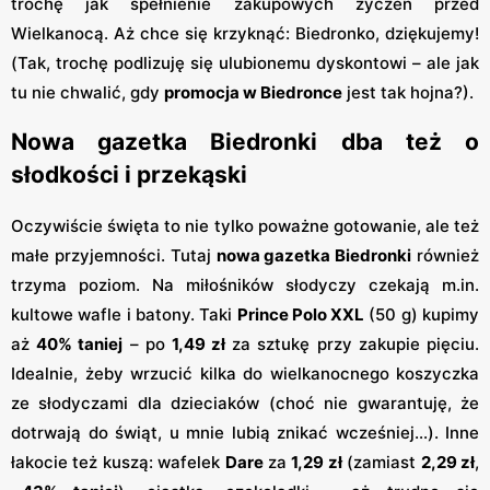
trochę jak spełnienie zakupowych życzeń przed
Wielkanocą. Aż chce się krzyknąć: Biedronko, dziękujemy!
(Tak, trochę podlizuję się ulubionemu dyskontowi – ale jak
tu nie chwalić, gdy
promocja w Biedronce
jest tak hojna?).
Nowa gazetka Biedronki dba też o
słodkości i przekąski
Oczywiście święta to nie tylko poważne gotowanie, ale też
małe przyjemności. Tutaj
nowa gazetka Biedronki
również
trzyma poziom. Na miłośników słodyczy czekają m.in.
kultowe wafle i batony. Taki
Prince Polo XXL
(50 g) kupimy
aż
40% taniej
– po
1,49 zł
za sztukę przy zakupie pięciu​.
Idealnie, żeby wrzucić kilka do wielkanocnego koszyczka
ze słodyczami dla dzieciaków (choć nie gwarantuję, że
dotrwają do świąt, u mnie lubią znikać wcześniej...). Inne
łakocie też kuszą: wafelek
Dare
za
1,29 zł
(zamiast
2,29 zł
,