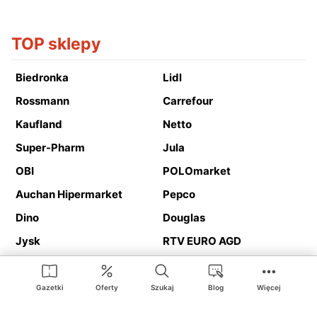
TOP sklepy
Biedronka
Lidl
Rossmann
Carrefour
Kaufland
Netto
Super-Pharm
Jula
OBI
POLOmarket
Auchan Hipermarket
Pepco
Dino
Douglas
Jysk
RTV EURO AGD
Action
Media Expert
Deichmann
Media Markt
Gazetki
Oferty
Szukaj
Blog
Więcej