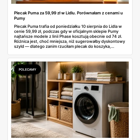
Plecak Puma za 59,99 zł w Lidlu. Porównałam z cenami u
Pumy
Plecak Puma trafia od poniedziałku 10 sierpnia do Lidla w
cenie 59,99 zł, podczas gdy w oficjalnym sklepie Pumy
najtańsze modele z linii Phase kosztują obecnie od 74 zł.
Różnica jest, choć mniejsza, niż sugerowałby dyskontowy
szyld — dlatego zanim rzuciłam plecak do koszyka,
rozłożyłam ceny na czynniki pierwsze. Poniżej cała
rozpiska: co dokładnie sprzedaje Lidl, ile kosztują
odpowiedniki u producenta i komu ten zakup naprawdę
się opłaci.
POLECAMY