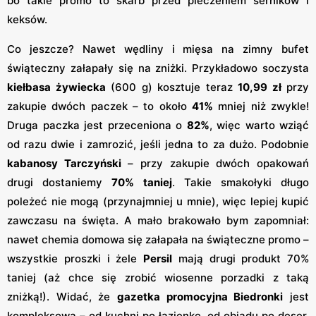
bo takie promo to skarb przed pieczeniem serników i
keksów.
Co jeszcze? Nawet wędliny i mięsa na zimny bufet
świąteczny załapały się na zniżki. Przykładowo soczysta
kiełbasa żywiecka
(600 g) kosztuje teraz
10,99 zł
przy
zakupie dwóch paczek​ – to około
41%
mniej niż zwykle!
Druga paczka jest przeceniona o
82%
, więc warto wziąć
od razu dwie i zamrozić, jeśli jedna to za dużo. Podobnie
kabanosy Tarczyński
– przy zakupie dwóch opakowań
drugi dostaniemy
70% taniej
​. Takie smakołyki długo
poleżeć nie mogą (przynajmniej u mnie), więc lepiej kupić
zawczasu na święta. A mało brakowało bym zapomniał:
nawet chemia domowa się załapała na świąteczne promo –
wszystkie proszki i żele
Persil
mają drugi produkt 70%
taniej​ (aż chce się zrobić wiosenne porzadki z taką
zniżką!). Widać, że
gazetka promocyjna Biedronki
jest
kompleksowa – od kuchni po łazienkę, od obiadu po deser,