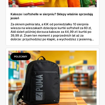
Kalosze i softshelle w sierpniu? Sklepy właśnie sprzedają
jesień
Za oknem pełnia lata, a KiK od poniedziałku 10 sierpnia
wiesza na wieszakach dziecięce kurtki softshell za 60 zł,
Aldi dzień później dorzuca kalosze za 44,99 zł i kurtki po
39,99 zł. Znam ten moment z poprzednich lat aż za
dobrze: przychodzisz po klapki, a wychodzisz z jesienną
garderobą dla całej rodziny. Sprawdziłam, co dokładnie
pojawi się w gazetkach w przyszłym tygodniu i czy jest
sens kupować jesień, zanim skończą się wakacje.
POLECAMY