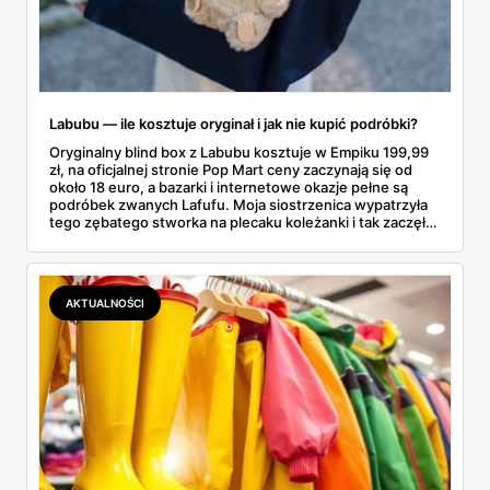
Labubu — ile kosztuje oryginał i jak nie kupić podróbki?
Oryginalny blind box z Labubu kosztuje w Empiku 199,99
zł, na oficjalnej stronie Pop Mart ceny zaczynają się od
około 18 euro, a bazarki i internetowe okazje pełne są
podróbek zwanych Lafufu. Moja siostrzenica wypatrzyła
tego zębatego stworka na plecaku koleżanki i tak zaczęło
się rodzinne śledztwo: co to właściwie jest, ile naprawdę
kosztuje i po czym poznać, że sprzedawca nie wciska nam
podróbki. Spisałam wszystko, czego się dowiedziałam —
łącznie z jedną wpadką, o której za chwilę.
AKTUALNOŚCI