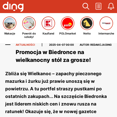
Wakacje
Powrót do
Kaufland
POLOmarket
Netto
Intermarche
szkoły!
AKTUALNOŚCI
|
2025-04-07 00:00
AUTOR: REDAKCJA DING
Promocja w Biedronce na
wielkanocny stół za grosze!
Zbliża się Wielkanoc – zapachy pieczonego
mazurka i żurku już prawie unoszą się w
powietrzu. A tu portfel straszy pustkami po
ostatnich zakupach... Na szczęście Biedronka
jest liderem niskich cen i znowu rusza na
ratunek! Okazuje się, że w nowej gazetce