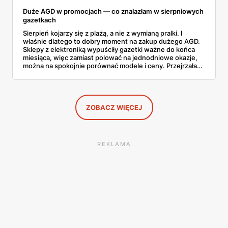
Duże AGD w promocjach — co znalazłam w sierpniowych
gazetkach
Sierpień kojarzy się z plażą, a nie z wymianą pralki. I
właśnie dlatego to dobry moment na zakup dużego AGD.
Sklepy z elektroniką wypuściły gazetki ważne do końca
miesiąca, więc zamiast polować na jednodniowe okazje,
można na spokojnie porównać modele i ceny. Przejrzałam
aktualne promocje AGD i RTV — poniżej wszystko, co
znalazłam, z cenami i terminami.
ZOBACZ WIĘCEJ
REKLAMA