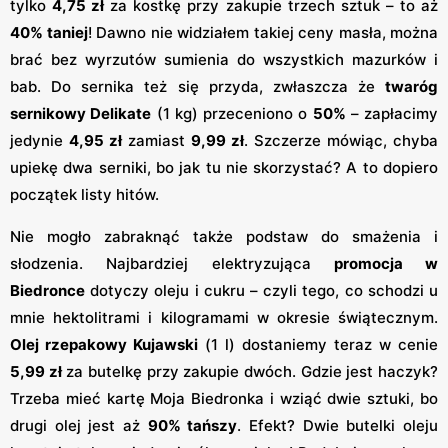
tylko
4,75 zł
za kostkę przy zakupie trzech sztuk – to aż
40% taniej
​! Dawno nie widziałem takiej ceny masła, można
brać bez wyrzutów sumienia do wszystkich mazurków i
bab. Do sernika też się przyda, zwłaszcza że
twaróg
sernikowy Delikate
(1 kg) przeceniono o
50%
– zapłacimy
jedynie
4,95 zł
zamiast
9,99 zł
​. Szczerze mówiąc, chyba
upiekę dwa serniki, bo jak tu nie skorzystać? A to dopiero
początek listy hitów.
Nie mogło zabraknąć także podstaw do smażenia i
słodzenia. Najbardziej elektryzująca
promocja w
Biedronce
dotyczy oleju i cukru – czyli tego, co schodzi u
mnie hektolitrami i kilogramami w okresie świątecznym.
Olej rzepakowy Kujawski
(1 l) dostaniemy teraz w cenie
5,99 zł
za butelkę przy zakupie dwóch​. Gdzie jest haczyk?
Trzeba mieć kartę Moja Biedronka i wziąć dwie sztuki, bo
drugi olej jest aż
90% tańszy
​. Efekt? Dwie butelki oleju