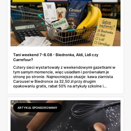
Tani weekend 7-8.08 - Biedronka, Aldi, Lidl czy
Carrefour?
Cztery sieci wystartowały z weekendowymi gazetkami w
tym samym momencie, więc usiadłam i porównałam je
stronę po stronie. Najmocniejsze okazje: kawa ziarnista
Carousel w Biedronce za 32,50 zł przy drugim
opakowaniu gratis, rabat 50% na artykuły szkolne i
przemysłowe przy zakupie trzech sztuk oraz banany po
2,99 zł za kilogram, ale wyłącznie w sobotę z aplikacją. Aldi
odpowiada masłem za 2,99 zł. Werdykt w skrócie:
najwięcej wyciśniesz z Biedronki, po świeże warzywa jedź
ARTYKUŁ SPONSOROWANY
do Aldi.