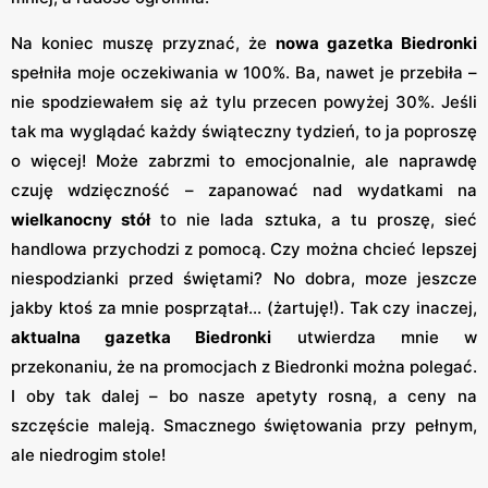
Na koniec muszę przyznać, że
nowa gazetka Biedronki
spełniła moje oczekiwania w 100%. Ba, nawet je przebiła –
nie spodziewałem się aż tylu przecen powyżej 30%. Jeśli
tak ma wyglądać każdy świąteczny tydzień, to ja poproszę
o więcej! Może zabrzmi to emocjonalnie, ale naprawdę
czuję wdzięczność – zapanować nad wydatkami na
wielkanocny stół
to nie lada sztuka, a tu proszę, sieć
handlowa przychodzi z pomocą. Czy można chcieć lepszej
niespodzianki przed świętami? No dobra, moze jeszcze
jakby ktoś za mnie posprzątał... (żartuję!). Tak czy inaczej,
aktualna gazetka Biedronki
utwierdza mnie w
przekonaniu, że na promocjach z Biedronki można polegać.
I oby tak dalej – bo nasze apetyty rosną, a ceny na
szczęście maleją. Smacznego świętowania przy pełnym,
ale niedrogim stole!