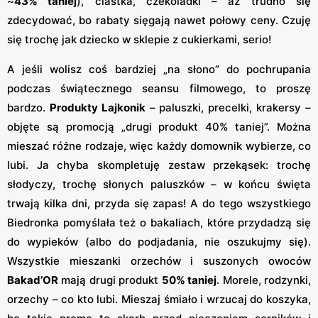
~
43% taniej
), ciastka, czekoladki – aż trudno się
zdecydować, bo rabaty sięgają nawet połowy ceny. Czuję
się trochę jak dziecko w sklepie z cukierkami, serio!
A jeśli wolisz coś bardziej „na słono” do pochrupania
podczas świątecznego seansu filmowego, to proszę
bardzo.
Produkty Lajkonik
– paluszki, precelki, krakersy –
objęte są promocją „drugi produkt 40% taniej”​. Można
mieszać różne rodzaje, więc każdy domownik wybierze, co
lubi. Ja chyba skompletuję zestaw przekąsek: trochę
słodyczy, trochę słonych paluszków – w końcu święta
trwają kilka dni, przyda się zapas! A do tego wszystkiego
Biedronka pomyślała też o bakaliach, które przydadzą się
do wypieków (albo do podjadania, nie oszukujmy się).
Wszystkie mieszanki orzechów i suszonych owoców
Bakad’OR
mają drugi produkt
50% taniej
​. Morele, rodzynki,
orzechy – co kto lubi. Mieszaj śmiało i wrzucaj do koszyka,