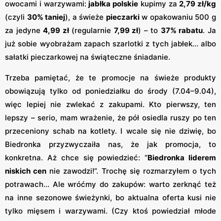
owocami i warzywami:
jabłka polskie
kupimy za
2,79 zł/kg
(czyli
30% taniej
​), a świeże
pieczarki
w opakowaniu 500 g
za jedyne
4,99 zł
(regularnie
7,99 zł
) – to
37% rabatu
​. Ja
już sobie wyobrażam zapach szarlotki z tych jabłek... albo
sałatki pieczarkowej na świąteczne śniadanie.
Trzeba pamiętać, że te promocje na świeże produkty
obowiązują tylko od poniedziałku do środy (7.04–9.04),
więc lepiej nie zwlekać z zakupami. Kto pierwszy, ten
lepszy – serio, mam wrażenie, że pół osiedla ruszy po ten
przeceniony schab na kotlety. I wcale się nie dziwię, bo
Biedronka przyzwyczaiła nas, że jak promocja, to
konkretna. Aż chce się powiedzieć: “
Biedronka liderem
niskich cen
nie zawodzi!”. Trochę się rozmarzyłem o tych
potrawach... Ale wróćmy do zakupów: warto zerknąć też
na inne sezonowe świeżynki, bo aktualna oferta kusi nie
tylko mięsem i warzywami. (Czy ktoś powiedział młode