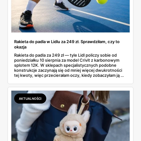
Rakieta do padla w Lidlu za 249 zł. Sprawdziłam, czy to
okazja
Rakieta do padla za 249 zł — tyle Lidl policzy sobie od
poniedziałku 10 sierpnia za model Crivit z karbonowym
splotem 12K. W sklepach specjalistycznych podobne
konstrukcje zaczynają się od mniej więcej dwukrotności
tej kwoty, więc przecierałam oczy, kiedy zobaczyłam ją w
gazetce między dresami a wkrętarką. Padel to dziś
najszybciej rosnący sport w Polsce: kortów przybywa
lawinowo, a chętnych jeszcze szybciej. Sprawdziłam, co
dokładnie dostajemy za te pieniądze i komu taka rakieta
AKTUALNOŚCI
faktycznie wystarczy.