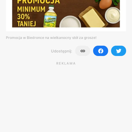
Promocja w Biedronce na wielkanocny stół za grosze!
Udostępnij:
REKLAMA