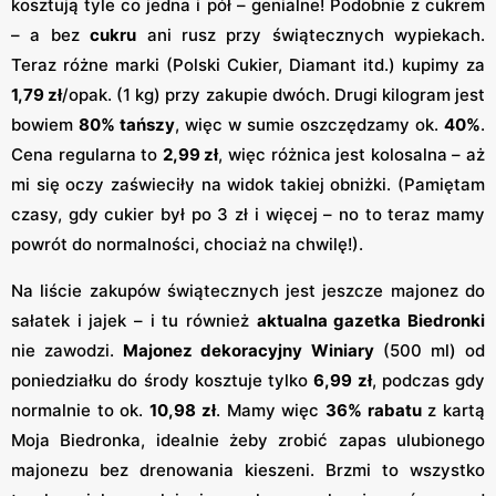
kosztują tyle co jedna i pół – genialne! Podobnie z cukrem
– a bez
cukru
ani rusz przy świątecznych wypiekach.
Teraz różne marki (Polski Cukier, Diamant itd.) kupimy za
1,79 zł
/opak. (1 kg) przy zakupie dwóch​. Drugi kilogram jest
bowiem
80% tańszy
, więc w sumie oszczędzamy ok.
40%
.
Cena regularna to
2,99 zł
, więc różnica jest kolosalna – aż
mi się oczy zaświeciły na widok takiej obniżki. (Pamiętam
czasy, gdy cukier był po 3 zł i więcej – no to teraz mamy
powrót do normalności, chociaż na chwilę!).
Na liście zakupów świątecznych jest jeszcze majonez do
sałatek i jajek – i tu również
aktualna gazetka Biedronki
nie zawodzi.
Majonez dekoracyjny Winiary
(500 ml) od
poniedziałku do środy kosztuje tylko
6,99 zł
​, podczas gdy
normalnie to ok.
10,98 zł
. Mamy więc
36% rabatu
z kartą
Moja Biedronka, idealnie żeby zrobić zapas ulubionego
majonezu bez drenowania kieszeni. Brzmi to wszystko