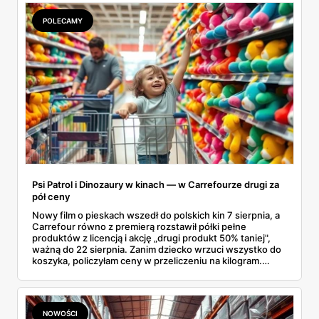
POLECAMY
Psi Patrol i Dinozaury w kinach — w Carrefourze drugi za
pół ceny
Nowy film o pieskach wszedł do polskich kin 7 sierpnia, a
Carrefour równo z premierą rozstawił półki pełne
produktów z licencją i akcję „drugi produkt 50% taniej",
ważną do 22 sierpnia. Zanim dziecko wrzuci wszystko do
koszyka, policzyłam ceny w przeliczeniu na kilogram.
Wnioski? Krem orzechowy z paluszkami za 3,49 zł to
prawie 140 zł za kilogram, ale lody do mrożenia i rurki
waflowe bronią się nawet bez rabatu.
NOWOŚCI