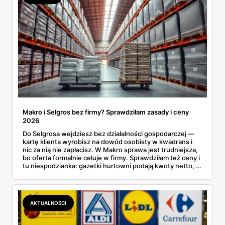
Makro i Selgros bez firmy? Sprawdziłam zasady i ceny
2026
Do Selgrosa wejdziesz bez działalności gospodarczej —
kartę klienta wyrobisz na dowód osobisty w kwadrans i
nic za nią nie zapłacisz. W Makro sprawa jest trudniejsza,
bo oferta formalnie celuje w firmy. Sprawdziłam też ceny i
tu niespodzianka: gazetki hurtowni podają kwoty netto, a
przy kasie doliczany jest VAT. Co więcej, hurt wcale nie
zawsze wygrywa — ta sama kawa ziarnista kosztuje w
Makro ponad dwa razy więcej niż w weekendowej
promocji dyskontu.
AKTUALNOŚCI