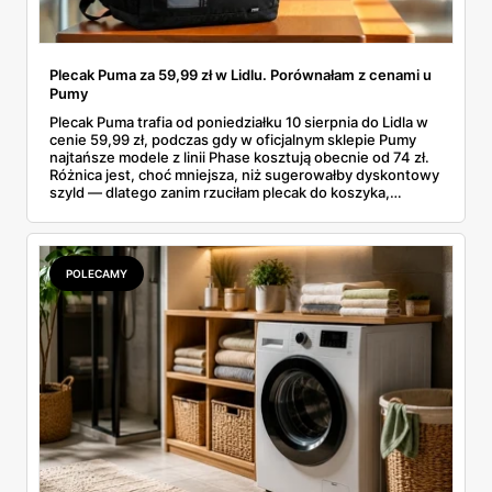
Plecak Puma za 59,99 zł w Lidlu. Porównałam z cenami u
Pumy
Plecak Puma trafia od poniedziałku 10 sierpnia do Lidla w
cenie 59,99 zł, podczas gdy w oficjalnym sklepie Pumy
najtańsze modele z linii Phase kosztują obecnie od 74 zł.
Różnica jest, choć mniejsza, niż sugerowałby dyskontowy
szyld — dlatego zanim rzuciłam plecak do koszyka,
rozłożyłam ceny na czynniki pierwsze. Poniżej cała
rozpiska: co dokładnie sprzedaje Lidl, ile kosztują
odpowiedniki u producenta i komu ten zakup naprawdę
się opłaci.
POLECAMY