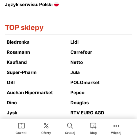
Język serwisu: Polski
TOP sklepy
Biedronka
Lidl
Rossmann
Carrefour
Kaufland
Netto
Super-Pharm
Jula
OBI
POLOmarket
Auchan Hipermarket
Pepco
Dino
Douglas
Jysk
RTV EURO AGD
Action
Media Expert
Deichmann
Media Markt
Gazetki
Oferty
Szukaj
Blog
Więcej