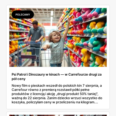
POLECAMY
Psi Patrol i Dinozaury w kinach — w Carrefourze drugi za
pół ceny
Nowy film o pieskach wszedł do polskich kin 7 sierpnia, a
Carrefour równo z premierą rozstawił półki pełne
produktów z licencją i akcję „drugi produkt 50% taniej",
ważną do 22 sierpnia. Zanim dziecko wrzuci wszystko do
koszyka, policzyłam ceny w przeliczeniu na kilogram.
Wnioski? Krem orzechowy z paluszkami za 3,49 zł to
prawie 140 zł za kilogram, ale lody do mrożenia i rurki
waflowe bronią się nawet bez rabatu.