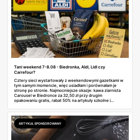
Tani weekend 7-8.08 - Biedronka, Aldi, Lidl czy
Carrefour?
Cztery sieci wystartowały z weekendowymi gazetkami w
tym samym momencie, więc usiadłam i porównałam je
stronę po stronie. Najmocniejsze okazje: kawa ziarnista
Carousel w Biedronce za 32,50 zł przy drugim
opakowaniu gratis, rabat 50% na artykuły szkolne i
przemysłowe przy zakupie trzech sztuk oraz banany po
2,99 zł za kilogram, ale wyłącznie w sobotę z aplikacją. Aldi
odpowiada masłem za 2,99 zł. Werdykt w skrócie:
najwięcej wyciśniesz z Biedronki, po świeże warzywa jedź
ARTYKUŁ SPONSOROWANY
do Aldi.