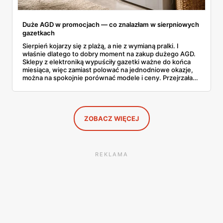
Duże AGD w promocjach — co znalazłam w sierpniowych
gazetkach
Sierpień kojarzy się z plażą, a nie z wymianą pralki. I
właśnie dlatego to dobry moment na zakup dużego AGD.
Sklepy z elektroniką wypuściły gazetki ważne do końca
miesiąca, więc zamiast polować na jednodniowe okazje,
można na spokojnie porównać modele i ceny. Przejrzałam
aktualne promocje AGD i RTV — poniżej wszystko, co
znalazłam, z cenami i terminami.
ZOBACZ WIĘCEJ
REKLAMA