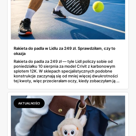
Rakieta do padla w Lidlu za 249 zł. Sprawdziłam, czy to
okazja
Rakieta do padla za 249 zł — tyle Lidl policzy sobie od
poniedziałku 10 sierpnia za model Crivit z karbonowym
splotem 12K. W sklepach specjalistycznych podobne
konstrukcje zaczynają się od mniej więcej dwukrotności
tej kwoty, więc przecierałam oczy, kiedy zobaczyłam ją w
gazetce między dresami a wkrętarką. Padel to dziś
najszybciej rosnący sport w Polsce: kortów przybywa
lawinowo, a chętnych jeszcze szybciej. Sprawdziłam, co
dokładnie dostajemy za te pieniądze i komu taka rakieta
AKTUALNOŚCI
faktycznie wystarczy.