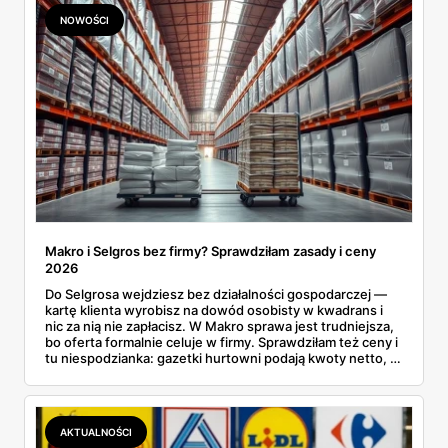
NOWOŚCI
Makro i Selgros bez firmy? Sprawdziłam zasady i ceny
2026
Do Selgrosa wejdziesz bez działalności gospodarczej —
kartę klienta wyrobisz na dowód osobisty w kwadrans i
nic za nią nie zapłacisz. W Makro sprawa jest trudniejsza,
bo oferta formalnie celuje w firmy. Sprawdziłam też ceny i
tu niespodzianka: gazetki hurtowni podają kwoty netto, a
przy kasie doliczany jest VAT. Co więcej, hurt wcale nie
zawsze wygrywa — ta sama kawa ziarnista kosztuje w
Makro ponad dwa razy więcej niż w weekendowej
promocji dyskontu.
AKTUALNOŚCI