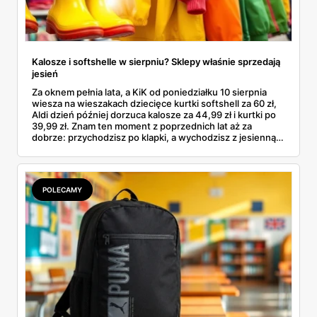
Kalosze i softshelle w sierpniu? Sklepy właśnie sprzedają
jesień
Za oknem pełnia lata, a KiK od poniedziałku 10 sierpnia
wiesza na wieszakach dziecięce kurtki softshell za 60 zł,
Aldi dzień później dorzuca kalosze za 44,99 zł i kurtki po
39,99 zł. Znam ten moment z poprzednich lat aż za
dobrze: przychodzisz po klapki, a wychodzisz z jesienną
garderobą dla całej rodziny. Sprawdziłam, co dokładnie
pojawi się w gazetkach w przyszłym tygodniu i czy jest
sens kupować jesień, zanim skończą się wakacje.
POLECAMY