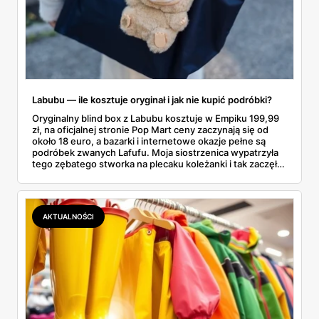
Labubu — ile kosztuje oryginał i jak nie kupić podróbki?
Oryginalny blind box z Labubu kosztuje w Empiku 199,99
zł, na oficjalnej stronie Pop Mart ceny zaczynają się od
około 18 euro, a bazarki i internetowe okazje pełne są
podróbek zwanych Lafufu. Moja siostrzenica wypatrzyła
tego zębatego stworka na plecaku koleżanki i tak zaczęło
się rodzinne śledztwo: co to właściwie jest, ile naprawdę
kosztuje i po czym poznać, że sprzedawca nie wciska nam
podróbki. Spisałam wszystko, czego się dowiedziałam —
łącznie z jedną wpadką, o której za chwilę.
AKTUALNOŚCI