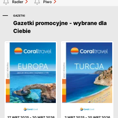
Radler
Piwo
GAZETKI
Gazetki promocyjne - wybrane dla
Ciebie
17 WRZ 2025
-
20 WRZ 2026
2 WRZ 2025
-
20 WRZ 2026