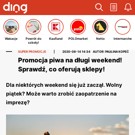
Wakacje
Powrót do
Kaufland
POLOmarket
Netto
Intermarche
szkoły!
SUPER PROMOCJE
|
2020-08-14 14:34
AUTOR: PAULINA KOPEĆ
Promocja piwa na długi weekend!
Sprawdź, co oferują sklepy!
Dla niektórych weekend się już zaczął. Wolny
piątek? Może warto zrobić zaopatrzenie na
imprezę?