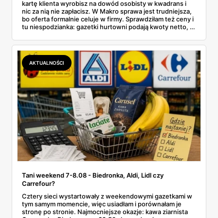
kartę klienta wyrobisz na dowód osobisty w kwadrans i
nic za nią nie zapłacisz. W Makro sprawa jest trudniejsza,
bo oferta formalnie celuje w firmy. Sprawdziłam też ceny i
tu niespodzianka: gazetki hurtowni podają kwoty netto, a
przy kasie doliczany jest VAT. Co więcej, hurt wcale nie
zawsze wygrywa — ta sama kawa ziarnista kosztuje w
Makro ponad dwa razy więcej niż w weekendowej
promocji dyskontu.
AKTUALNOŚCI
Tani weekend 7-8.08 - Biedronka, Aldi, Lidl czy
Carrefour?
Cztery sieci wystartowały z weekendowymi gazetkami w
tym samym momencie, więc usiadłam i porównałam je
stronę po stronie. Najmocniejsze okazje: kawa ziarnista