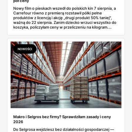
pół ceny
Nowy film o pieskach wszedł do polskich kin 7 sierpnia, a
Carrefour równo z premierą rozstawił półki pełne
produktów z licencją i akcję „drugi produkt 50% taniej",
ważną do 22 sierpnia. Zanim dziecko wrzuci wszystko do
koszyka, policzyłam ceny w przeliczeniu na kilogram.
Wnioski? Krem orzechowy z paluszkami za 3,49 zł to
prawie 140 zł za kilogram, ale lody do mrożenia i rurki
waflowe bronią się nawet bez rabatu.
NOWOŚCI
Makro i Selgros bez firmy? Sprawdziłam zasady i ceny
2026
Do Selgrosa wejdziesz bez działalności gospodarczej —