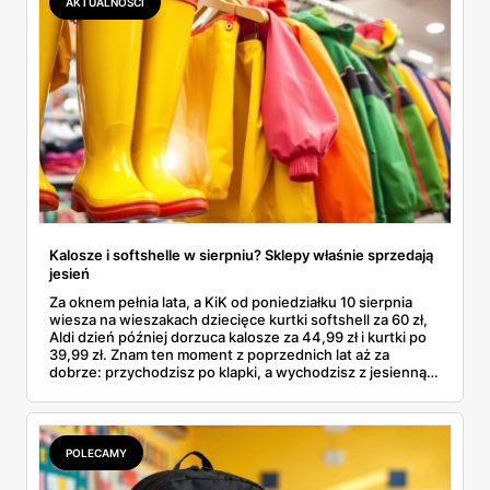
AKTUALNOŚCI
Kalosze i softshelle w sierpniu? Sklepy właśnie sprzedają
jesień
Za oknem pełnia lata, a KiK od poniedziałku 10 sierpnia
wiesza na wieszakach dziecięce kurtki softshell za 60 zł,
Aldi dzień później dorzuca kalosze za 44,99 zł i kurtki po
39,99 zł. Znam ten moment z poprzednich lat aż za
dobrze: przychodzisz po klapki, a wychodzisz z jesienną
garderobą dla całej rodziny. Sprawdziłam, co dokładnie
pojawi się w gazetkach w przyszłym tygodniu i czy jest
sens kupować jesień, zanim skończą się wakacje.
POLECAMY