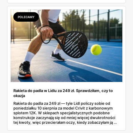
POLECAMY
Rakieta do padla w Lidlu za 249 zł. Sprawdziłam, czy to
okazja
Rakieta do padla za 249 zł — tyle Lidl policzy sobie od
poniedziałku 10 sierpnia za model Crivit z karbonowym
splotem 12K. W sklepach specjalistycznych podobne
konstrukcje zaczynają się od mniej więcej dwukrotności
tej kwoty, więc przecierałam oczy, kiedy zobaczyłam ją w
gazetce między dresami a wkrętarką. Padel to dziś
najszybciej rosnący sport w Polsce: kortów przybywa