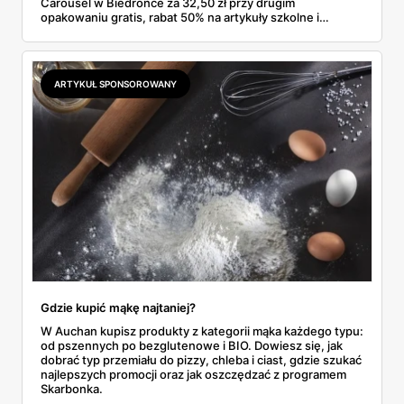
Carousel w Biedronce za 32,50 zł przy drugim
opakowaniu gratis, rabat 50% na artykuły szkolne i
przemysłowe przy zakupie trzech sztuk oraz banany po
2,99 zł za kilogram, ale wyłącznie w sobotę z aplikacją. Aldi
odpowiada masłem za 2,99 zł. Werdykt w skrócie:
najwięcej wyciśniesz z Biedronki, po świeże warzywa jedź
ARTYKUŁ SPONSOROWANY
do Aldi.
Gdzie kupić mąkę najtaniej?
W Auchan kupisz produkty z kategorii mąka każdego typu:
od pszennych po bezglutenowe i BIO. Dowiesz się, jak
dobrać typ przemiału do pizzy, chleba i ciast, gdzie szukać
najlepszych promocji oraz jak oszczędzać z programem
Skarbonka.