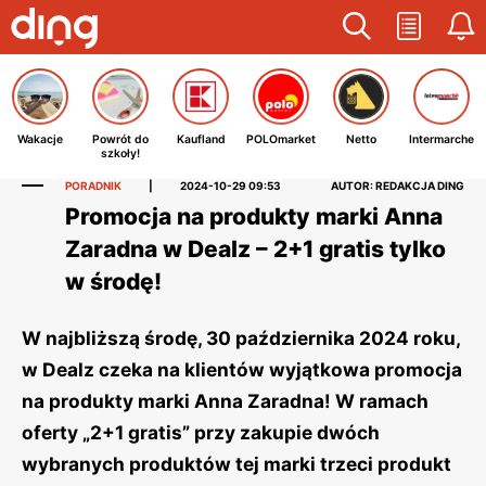
Wakacje
Powrót do
Kaufland
POLOmarket
Netto
Intermarche
szkoły!
PORADNIK
|
2024-10-29 09:53
AUTOR: REDAKCJA DING
Promocja na produkty marki Anna
Zaradna w Dealz – 2+1 gratis tylko
w środę!
W najbliższą środę, 30 października 2024 roku,
w Dealz czeka na klientów wyjątkowa promocja
na produkty marki Anna Zaradna! W ramach
oferty „2+1 gratis” przy zakupie dwóch
wybranych produktów tej marki trzeci produkt