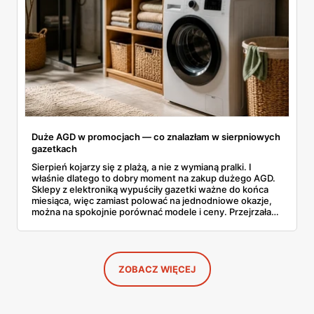
Duże AGD w promocjach — co znalazłam w sierpniowych
gazetkach
Sierpień kojarzy się z plażą, a nie z wymianą pralki. I
właśnie dlatego to dobry moment na zakup dużego AGD.
Sklepy z elektroniką wypuściły gazetki ważne do końca
miesiąca, więc zamiast polować na jednodniowe okazje,
można na spokojnie porównać modele i ceny. Przejrzałam
aktualne promocje AGD i RTV — poniżej wszystko, co
znalazłam, z cenami i terminami.
ZOBACZ WIĘCEJ