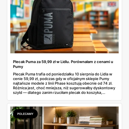
Plecak Puma za 59,99 zł w Lidlu. Porównałam z cenami u
Pumy
Plecak Puma trafia od poniedziałku 10 sierpnia do Lidla w
cenie 59,99 zł, podczas gdy w oficjalnym sklepie Pumy
najtańsze modele z linii Phase kosztują obecnie od 74 zł.
Różnica jest, choć mniejsza, niż sugerowałby dyskontowy
szyld — dlatego zanim rzuciłam plecak do koszyka,
rozłożyłam ceny na czynniki pierwsze. Poniżej cała
rozpiska: co dokładnie sprzedaje Lidl, ile kosztują
odpowiedniki u producenta i komu ten zakup naprawdę
się opłaci.
POLECAMY