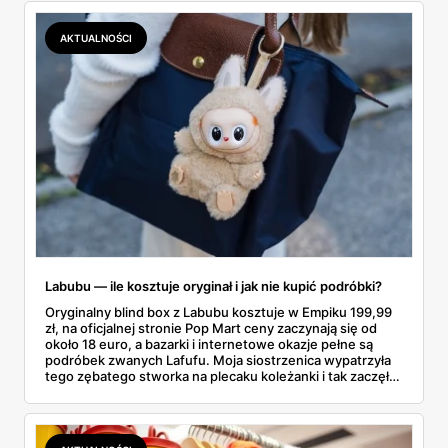
lawinowo, a chętnych jeszcze szybciej. Sprawdziłam, co
dokładnie dostajemy za te pieniądze i komu taka rakieta
AKTUALNOŚCI
faktycznie wystarczy.
Labubu — ile kosztuje oryginał i jak nie kupić podróbki?
Oryginalny blind box z Labubu kosztuje w Empiku 199,99
zł, na oficjalnej stronie Pop Mart ceny zaczynają się od
około 18 euro, a bazarki i internetowe okazje pełne są
podróbek zwanych Lafufu. Moja siostrzenica wypatrzyła
tego zębatego stworka na plecaku koleżanki i tak zaczęło
się rodzinne śledztwo: co to właściwie jest, ile naprawdę
kosztuje i po czym poznać, że sprzedawca nie wciska nam
podróbki. Spisałam wszystko, czego się dowiedziałam —
łącznie z jedną wpadką, o której za chwilę.