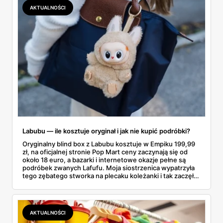
dokładnie dostajemy za te pieniądze i komu taka rakieta
AKTUALNOŚCI
faktycznie wystarczy.
Labubu — ile kosztuje oryginał i jak nie kupić podróbki?
Oryginalny blind box z Labubu kosztuje w Empiku 199,99
zł, na oficjalnej stronie Pop Mart ceny zaczynają się od
około 18 euro, a bazarki i internetowe okazje pełne są
podróbek zwanych Lafufu. Moja siostrzenica wypatrzyła
tego zębatego stworka na plecaku koleżanki i tak zaczęło
się rodzinne śledztwo: co to właściwie jest, ile naprawdę
kosztuje i po czym poznać, że sprzedawca nie wciska nam
podróbki. Spisałam wszystko, czego się dowiedziałam —
łącznie z jedną wpadką, o której za chwilę.
AKTUALNOŚCI