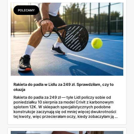
POLECAMY
Rakieta do padla w Lidlu za 249 zł. Sprawdziłam, czy to
okazja
Rakieta do padla za 249 zł — tyle Lidl policzy sobie od
poniedziałku 10 sierpnia za model Crivit z karbonowym
splotem 12K. W sklepach specjalistycznych podobne
konstrukcje zaczynają się od mniej więcej dwukrotności
tej kwoty, więc przecierałam oczy, kiedy zobaczyłam ją w
gazetce między dresami a wkrętarką. Padel to dziś
najszybciej rosnący sport w Polsce: kortów przybywa
lawinowo, a chętnych jeszcze szybciej. Sprawdziłam, co