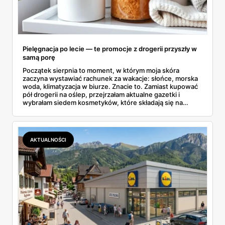
Pielęgnacja po lecie — te promocje z drogerii przyszły w
samą porę
Początek sierpnia to moment, w którym moja skóra
zaczyna wystawiać rachunek za wakacje: słońce, morska
woda, klimatyzacja w biurze. Znacie to. Zamiast kupować
pół drogerii na oślep, przejrzałam aktualne gazetki i
wybrałam siedem kosmetyków, które składają się na
sensowny plan regeneracji — od peelingu za 21,95 zł po
dermokosmetyki Vichy. Wszystkie ceny sprawdziłam w
ofertach, terminy też.
AKTUALNOŚCI