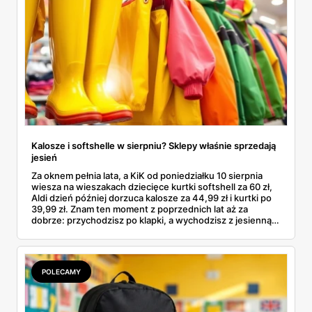
Kalosze i softshelle w sierpniu? Sklepy właśnie sprzedają
jesień
Za oknem pełnia lata, a KiK od poniedziałku 10 sierpnia
wiesza na wieszakach dziecięce kurtki softshell za 60 zł,
Aldi dzień później dorzuca kalosze za 44,99 zł i kurtki po
39,99 zł. Znam ten moment z poprzednich lat aż za
dobrze: przychodzisz po klapki, a wychodzisz z jesienną
garderobą dla całej rodziny. Sprawdziłam, co dokładnie
pojawi się w gazetkach w przyszłym tygodniu i czy jest
sens kupować jesień, zanim skończą się wakacje.
POLECAMY