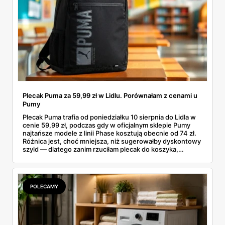
Plecak Puma za 59,99 zł w Lidlu. Porównałam z cenami u
Pumy
Plecak Puma trafia od poniedziałku 10 sierpnia do Lidla w
cenie 59,99 zł, podczas gdy w oficjalnym sklepie Pumy
najtańsze modele z linii Phase kosztują obecnie od 74 zł.
Różnica jest, choć mniejsza, niż sugerowałby dyskontowy
szyld — dlatego zanim rzuciłam plecak do koszyka,
rozłożyłam ceny na czynniki pierwsze. Poniżej cała
rozpiska: co dokładnie sprzedaje Lidl, ile kosztują
odpowiedniki u producenta i komu ten zakup naprawdę
się opłaci.
POLECAMY