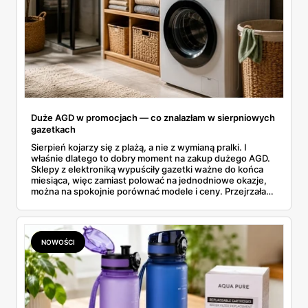
Duże AGD w promocjach — co znalazłam w sierpniowych
gazetkach
Sierpień kojarzy się z plażą, a nie z wymianą pralki. I
właśnie dlatego to dobry moment na zakup dużego AGD.
Sklepy z elektroniką wypuściły gazetki ważne do końca
miesiąca, więc zamiast polować na jednodniowe okazje,
można na spokojnie porównać modele i ceny. Przejrzałam
aktualne promocje AGD i RTV — poniżej wszystko, co
znalazłam, z cenami i terminami.
NOWOŚCI