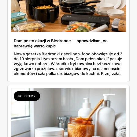
Dom pełen okazji w Biedronce — sprawdziłam, co
naprawdę warto kupić
Nowa gazetka Biedronki z serii non-food obowiązuje od 3
do 19 sierpnia i tym razem hasło „Dom pełen okazji" pasuje
wyjątkowo dobrze. W środku frytkownica beztłuszczowa,
zgrzewarka próżniowa, serwis obiadowy na osiemnaście
elementów i cała półka drobiazgów do kuchni. Przejrzałam
wszystkie strony i wybrałam to, po co sama ustawiłabym
się przy półce z samego rana.
POLECAMY