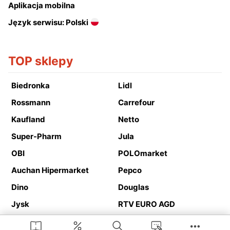
Aplikacja mobilna
Język serwisu: Polski
TOP sklepy
Biedronka
Lidl
Rossmann
Carrefour
Kaufland
Netto
Super-Pharm
Jula
OBI
POLOmarket
Auchan Hipermarket
Pepco
Dino
Douglas
Jysk
RTV EURO AGD
Action
Media Expert