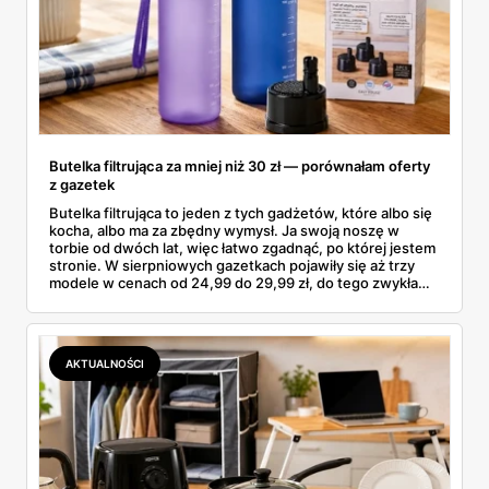
Butelka filtrująca za mniej niż 30 zł — porównałam oferty
z gazetek
Butelka filtrująca to jeden z tych gadżetów, które albo się
kocha, albo ma za zbędny wymysł. Ja swoją noszę w
torbie od dwóch lat, więc łatwo zgadnąć, po której jestem
stronie. W sierpniowych gazetkach pojawiły się aż trzy
modele w cenach od 24,99 do 29,99 zł, do tego zwykła
butelka za 14,99 zł dla nieprzekonanych. Sprawdziłam
wszystkie oferty i policzyłam, kiedy taki zakup faktycznie
się opłaca.
AKTUALNOŚCI