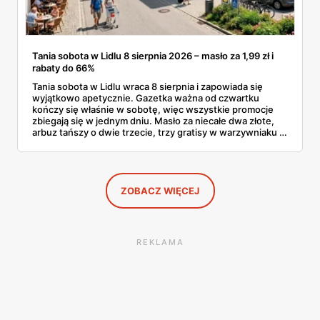
Tania sobota w Lidlu 8 sierpnia 2026 – masło za 1,99 zł i
rabaty do 66%
Tania sobota w Lidlu wraca 8 sierpnia i zapowiada się
wyjątkowo apetycznie. Gazetka ważna od czwartku
kończy się właśnie w sobotę, więc wszystkie promocje
zbiegają się w jednym dniu. Masło za niecałe dwa złote,
arbuz tańszy o dwie trzecie, trzy gratisy w warzywniaku i
jedna oferta działająca wyłącznie w sobotę. Przejrzałam
całą sobotnią gazetkę Lidla strona po stronie i wybrałam
to, co naprawdę się opłaca.
ZOBACZ WIĘCEJ
REKLAMA