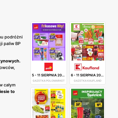
mu podróżni
i paliw BP
nzynowych.
erowców,
5
-
11 SIERPNIA 2026
6
-
11 SIERPNIA 2026
GAZETKA POLOMARKET
GAZETKA KAUFLAND
 w całym
esie to