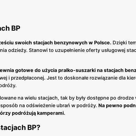
ach BP
ześciu swoich stacjach benzynowych w Polsce.
Dzięki te
a odzieży. Stanowi to uzupełnienie oferty usługowej stacj
pewnia gotowe do użycia pralko-suszarki na stacjach be
wej i przedpłaconej. Jest to doskonałe rozwiązanie dla ki
podróży.
owane na wielu stacjach, tak by były dostępne po drodze
y sposób na odświeżenie ubrań w podróży.
Na pewno podni
tórzy podróżują kamperami.
stacjach BP?