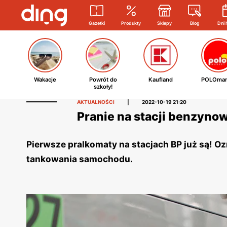
Gazetki
Produkty
Sklepy
Blog
Dni 
Wakacje
Powrót do
Kaufland
POLOmar
szkoły!
AKTUALNOŚCI
|
2022-10-19 21:20
Pranie na stacji benzynow
Pierwsze pralkomaty na stacjach BP już są! O
tankowania samochodu.