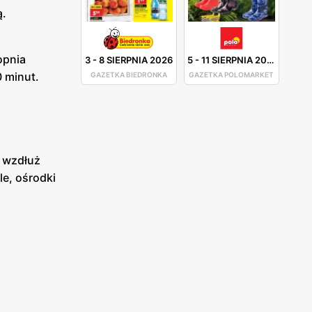
ą.
opnia
3
-
8 SIERPNIA 2026
5
-
11 SIERPNIA 2026
0 minut.
GAZETKA BIEDRONKA
GAZETKA POLOMARKET
 wzdłuż
le, ośrodki