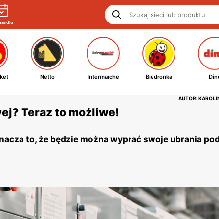
handlu
ket
Netto
Intermarche
Biedronka
Din
AUTOR: KAROL
ej? Teraz to możliwe!
znacza to, że będzie można wyprać swoje ubrania po