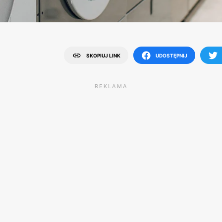
SKOPIUJ LINK
UDOSTĘPNIJ
REKLAMA