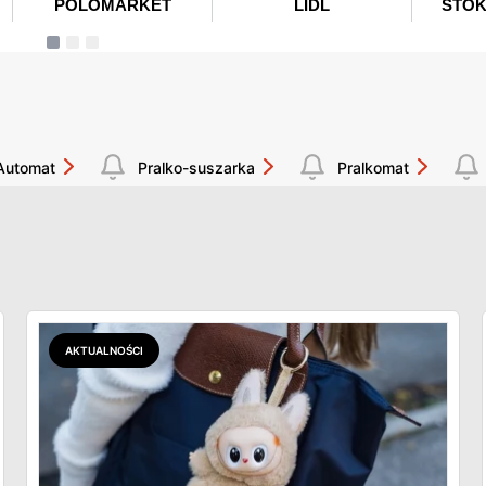
Automat
Pralko-suszarka
Pralkomat
AKTUALNOŚCI