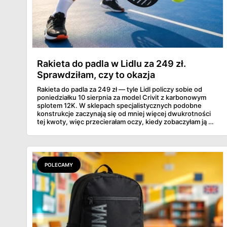
Rakieta do padla w Lidlu za 249 zł.
Sprawdziłam, czy to okazja
Rakieta do padla za 249 zł — tyle Lidl policzy sobie od
poniedziałku 10 sierpnia za model Crivit z karbonowym
splotem 12K. W sklepach specjalistycznych podobne
konstrukcje zaczynają się od mniej więcej dwukrotności
tej kwoty, więc przecierałam oczy, kiedy zobaczyłam ją w
gazetce między dresami a wkrętarką. Padel to dziś
najszybciej rosnący sport w Polsce: kortów przybywa
lawinowo, a chętnych jeszcze szybciej. Sprawdziłam, co
dokładnie dostajemy za te pieniądze i komu taka rakieta
faktycznie wystarczy.
POLECAMY