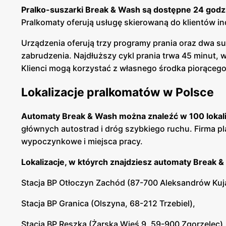
Pralko-suszarki Break & Wash są dostępne 24 godz
Pralkomaty oferują usługę skierowaną do klientów 
Urządzenia oferują trzy programy prania oraz dwa s
zabrudzenia. Najdłuższy cykl prania trwa 45 minut, w
Klienci mogą korzystać z własnego środka piorącego 
Lokalizacje pralkomatów w Polsce
Automaty Break & Wash można znaleźć w 100 lokaliz
głównych autostrad i dróg szybkiego ruchu. Firma pl
wypoczynkowe i miejsca pracy.
Lokalizacje, w któyrch znajdziesz automaty Break
Stacja BP Otłoczyn Zachód (87-700 Aleksandrów Kuj
Stacja BP Granica (Olszyna, 68-212 Trzebiel),
Stacja BP Reszka (Żarska Wieś 9, 59-900 Zgorzelec)