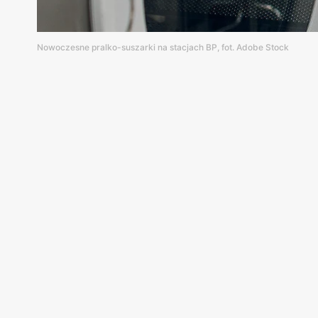
Nowoczesne pralko-suszarki na stacjach BP, fot. Adobe Stock