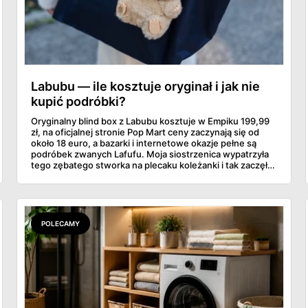
Labubu — ile kosztuje oryginał i jak nie
kupić podróbki?
Oryginalny blind box z Labubu kosztuje w Empiku 199,99
zł, na oficjalnej stronie Pop Mart ceny zaczynają się od
około 18 euro, a bazarki i internetowe okazje pełne są
podróbek zwanych Lafufu. Moja siostrzenica wypatrzyła
tego zębatego stworka na plecaku koleżanki i tak zaczęło
się rodzinne śledztwo: co to właściwie jest, ile naprawdę
kosztuje i po czym poznać, że sprzedawca nie wciska nam
podróbki. Spisałam wszystko, czego się dowiedziałam —
łącznie z jedną wpadką, o której za chwilę.
POLECAMY