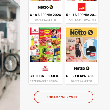
6
-
8 SIERPNIA 2026
5
-
11 SIERPNIA 2026
GAZETKA NETTO
GAZETKA POLOMARKET
30 LIPCA
-
12 SIERPNIA 2026
6
-
12 SIERPNIA 2026
GAZETKA SELGROS CASH&CARRY
GAZETKA NETTO
ZOBACZ WSZYSTKIE