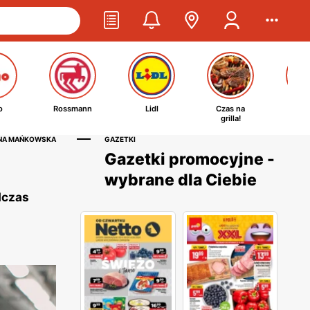
o
Rossmann
Lidl
Czas na
Ta
grilla!
kosm
INA MAŃKOWSKA
GAZETKI
Gazetki promocyjne -
wybrane dla Ciebie
dczas