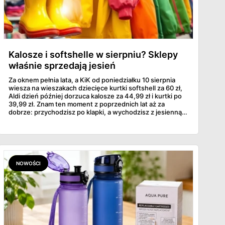
Kalosze i softshelle w sierpniu? Sklepy
właśnie sprzedają jesień
Za oknem pełnia lata, a KiK od poniedziałku 10 sierpnia
wiesza na wieszakach dziecięce kurtki softshell za 60 zł,
Aldi dzień później dorzuca kalosze za 44,99 zł i kurtki po
39,99 zł. Znam ten moment z poprzednich lat aż za
dobrze: przychodzisz po klapki, a wychodzisz z jesienną
garderobą dla całej rodziny. Sprawdziłam, co dokładnie
pojawi się w gazetkach w przyszłym tygodniu i czy jest
sens kupować jesień, zanim skończą się wakacje.
NOWOŚCI