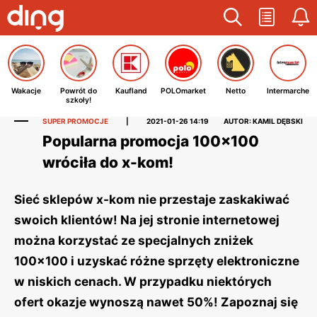
Wakacje
Powrót do
Kaufland
POLOmarket
Netto
Intermarche
szkoły!
SUPER PROMOCJE
|
2021-01-26 14:19
AUTOR: KAMIL DĘBSKI
Popularna promocja 100x100
wróciła do x-kom!
Sieć sklepów x-kom nie przestaje zaskakiwać
swoich klientów! Na jej stronie internetowej
można korzystać ze specjalnych zniżek
100x100 i uzyskać różne sprzęty elektroniczne
w niskich cenach. W przypadku niektórych
ofert okazje wynoszą nawet 50%! Zapoznaj się