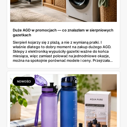
Duże AGD w promocjach — co znalazłam w sierpniowych
gazetkach
Sierpień kojarzy się z plażą, a nie z wymianą pralki. I
właśnie dlatego to dobry moment na zakup dużego AGD.
Sklepy z elektroniką wypuściły gazetki ważne do końca
miesiąca, więc zamiast polować na jednodniowe okazje,
można na spokojnie porównać modele i ceny. Przejrzałam
aktualne promocje AGD i RTV — poniżej wszystko, co
znalazłam, z cenami i terminami.
NOWOŚCI