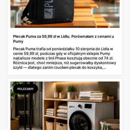
Plecak Puma za 59,99 zł w Lidlu. Porównałam z cenami u
Pumy
Plecak Puma trafia od poniedziałku 10 sierpnia do Lidla w
cenie 59,99 zł, podczas gdy w oficjalnym sklepie Pumy
najtańsze modele z linii Phase kosztują obecnie od 74 zł.
Różnica jest, choć mniejsza, niż sugerowałby dyskontowy
szyld — dlatego zanim rzuciłam plecak do koszyka,
rozłożyłam ceny na czynniki pierwsze. Poniżej cała
rozpiska: co dokładnie sprzedaje Lidl, ile kosztują
odpowiedniki u producenta i komu ten zakup naprawdę
się opłaci.
POLECAMY