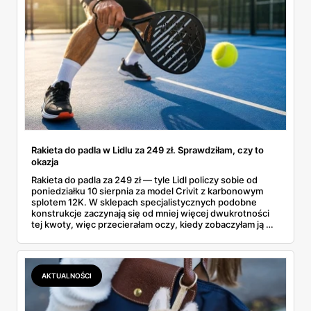
Rakieta do padla w Lidlu za 249 zł. Sprawdziłam, czy to
okazja
Rakieta do padla za 249 zł — tyle Lidl policzy sobie od
poniedziałku 10 sierpnia za model Crivit z karbonowym
splotem 12K. W sklepach specjalistycznych podobne
konstrukcje zaczynają się od mniej więcej dwukrotności
tej kwoty, więc przecierałam oczy, kiedy zobaczyłam ją w
gazetce między dresami a wkrętarką. Padel to dziś
najszybciej rosnący sport w Polsce: kortów przybywa
lawinowo, a chętnych jeszcze szybciej. Sprawdziłam, co
dokładnie dostajemy za te pieniądze i komu taka rakieta
AKTUALNOŚCI
faktycznie wystarczy.