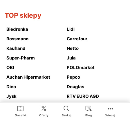
TOP sklepy
Biedronka
Lidl
Rossmann
Carrefour
Kaufland
Netto
Super-Pharm
Jula
OBI
POLOmarket
Auchan Hipermarket
Pepco
Dino
Douglas
Jysk
RTV EURO AGD
Action
Media Expert
Deichmann
Media Markt
Gazetki
Oferty
Szukaj
Blog
Więcej