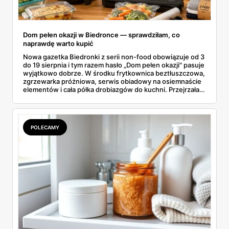
Dom pełen okazji w Biedronce — sprawdziłam, co
naprawdę warto kupić
Nowa gazetka Biedronki z serii non-food obowiązuje od 3
do 19 sierpnia i tym razem hasło „Dom pełen okazji" pasuje
wyjątkowo dobrze. W środku frytkownica beztłuszczowa,
zgrzewarka próżniowa, serwis obiadowy na osiemnaście
elementów i cała półka drobiazgów do kuchni. Przejrzałam
wszystkie strony i wybrałam to, po co sama ustawiłabym
się przy półce z samego rana.
POLECAMY