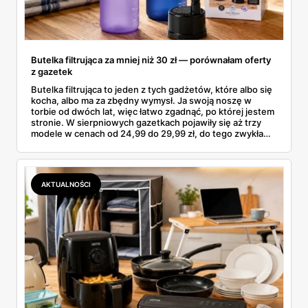
Butelka filtrująca za mniej niż 30 zł — porównałam oferty
z gazetek
Butelka filtrująca to jeden z tych gadżetów, które albo się
kocha, albo ma za zbędny wymysł. Ja swoją noszę w
torbie od dwóch lat, więc łatwo zgadnąć, po której jestem
stronie. W sierpniowych gazetkach pojawiły się aż trzy
modele w cenach od 24,99 do 29,99 zł, do tego zwykła
butelka za 14,99 zł dla nieprzekonanych. Sprawdziłam
wszystkie oferty i policzyłam, kiedy taki zakup faktycznie
się opłaca.
AKTUALNOŚCI