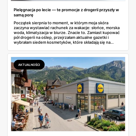
Pielęgnacja po lecie — te promocje z drogerii przyszły w
samą porę
Początek sierpnia to moment, w którym moja skóra
zaczyna wystawiać rachunek za wakacje: słońce, morska
woda, klimatyzacja w biurze. Znacie to. Zamiast kupować
pół drogerii na oślep, przejrzałam aktualne gazetki i
wybrałam siedem kosmetyków, które składają się na
sensowny plan regeneracji — od peelingu za 21,95 zł po
dermokosmetyki Vichy. Wszystkie ceny sprawdziłam w
ofertach, terminy też.
AKTUALNOŚCI