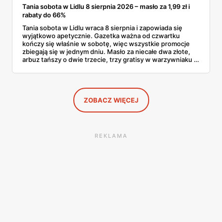
Tania sobota w Lidlu 8 sierpnia 2026 – masło za 1,99 zł i
rabaty do 66%
Tania sobota w Lidlu wraca 8 sierpnia i zapowiada się
wyjątkowo apetycznie. Gazetka ważna od czwartku
kończy się właśnie w sobotę, więc wszystkie promocje
zbiegają się w jednym dniu. Masło za niecałe dwa złote,
arbuz tańszy o dwie trzecie, trzy gratisy w warzywniaku i
jedna oferta działająca wyłącznie w sobotę. Przejrzałam
całą sobotnią gazetkę Lidla strona po stronie i wybrałam
to, co naprawdę się opłaca.
ZOBACZ WIĘCEJ
REKLAMA