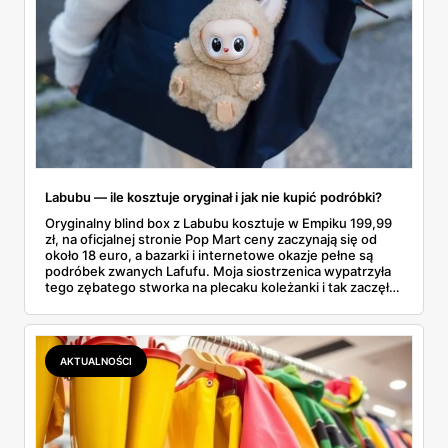
Labubu — ile kosztuje oryginał i jak nie kupić podróbki?
Oryginalny blind box z Labubu kosztuje w Empiku 199,99
zł, na oficjalnej stronie Pop Mart ceny zaczynają się od
około 18 euro, a bazarki i internetowe okazje pełne są
podróbek zwanych Lafufu. Moja siostrzenica wypatrzyła
tego zębatego stworka na plecaku koleżanki i tak zaczęło
się rodzinne śledztwo: co to właściwie jest, ile naprawdę
kosztuje i po czym poznać, że sprzedawca nie wciska nam
podróbki. Spisałam wszystko, czego się dowiedziałam —
łącznie z jedną wpadką, o której za chwilę.
AKTUALNOŚCI