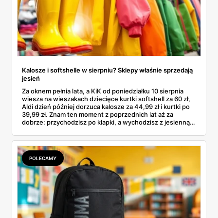
Kalosze i softshelle w sierpniu? Sklepy właśnie sprzedają
jesień
Za oknem pełnia lata, a KiK od poniedziałku 10 sierpnia
wiesza na wieszakach dziecięce kurtki softshell za 60 zł,
Aldi dzień później dorzuca kalosze za 44,99 zł i kurtki po
39,99 zł. Znam ten moment z poprzednich lat aż za
dobrze: przychodzisz po klapki, a wychodzisz z jesienną
garderobą dla całej rodziny. Sprawdziłam, co dokładnie
pojawi się w gazetkach w przyszłym tygodniu i czy jest
sens kupować jesień, zanim skończą się wakacje.
POLECAMY