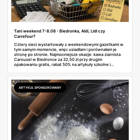
Tani weekend 7-8.08 - Biedronka, Aldi, Lidl czy
Carrefour?
Cztery sieci wystartowały z weekendowymi gazetkami w
tym samym momencie, więc usiadłam i porównałam je
stronę po stronie. Najmocniejsze okazje: kawa ziarnista
Carousel w Biedronce za 32,50 zł przy drugim
opakowaniu gratis, rabat 50% na artykuły szkolne i
przemysłowe przy zakupie trzech sztuk oraz banany po
2,99 zł za kilogram, ale wyłącznie w sobotę z aplikacją. Aldi
odpowiada masłem za 2,99 zł. Werdykt w skrócie:
najwięcej wyciśniesz z Biedronki, po świeże warzywa jedź
ARTYKUŁ SPONSOROWANY
do Aldi.