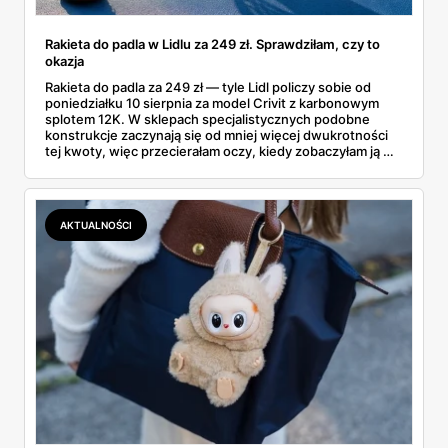
Rakieta do padla w Lidlu za 249 zł. Sprawdziłam, czy to
okazja
Rakieta do padla za 249 zł — tyle Lidl policzy sobie od
poniedziałku 10 sierpnia za model Crivit z karbonowym
splotem 12K. W sklepach specjalistycznych podobne
konstrukcje zaczynają się od mniej więcej dwukrotności
tej kwoty, więc przecierałam oczy, kiedy zobaczyłam ją w
gazetce między dresami a wkrętarką. Padel to dziś
najszybciej rosnący sport w Polsce: kortów przybywa
lawinowo, a chętnych jeszcze szybciej. Sprawdziłam, co
dokładnie dostajemy za te pieniądze i komu taka rakieta
AKTUALNOŚCI
faktycznie wystarczy.