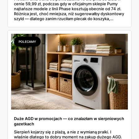
cenie 59,99 zł, podczas gdy w oficjalnym sklepie Pumy
najtańsze modele z linii Phase kosztują obecnie od 74 zł.
Różnica jest, choć mniejsza, niż sugerowałby dyskontowy
szyld — dlatego zanim rzuciłam plecak do koszyka,
rozłożyłam ceny na czynniki pierwsze. Poniżej cała
rozpiska: co dokładnie sprzedaje Lidl, ile kosztują
odpowiedniki u producenta i komu ten zakup naprawdę
się opłaci.
POLECAMY
Duże AGD w promocjach — co znalazłam w sierpniowych
gazetkach
Sierpień kojarzy się z plażą, a nie z wymianą pralki. I
właśnie dlatego to dobry moment na zakup dużego AGD.