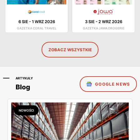
6 SIE
-
1 WRZ 2026
3 SIE
-
2 WRZ 2026
GAZETKA CORAL TRAVEL
GAZETKA JAWA DROGERIE
ZOBACZ WSZYSTKIE
ARTYKUŁY
GOOGLE NEWS
Blog
NOWOŚCI