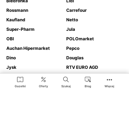
Biedronka
Lidl
Rossmann
Carrefour
Kaufland
Netto
Super-Pharm
Jula
OBI
POLOmarket
Auchan Hipermarket
Pepco
Dino
Douglas
Jysk
RTV EURO AGD
Action
Media Expert
Deichmann
Media Markt
Gazetki
Oferty
Szukaj
Blog
Więcej
Ding.pl to serwis internetowy prezentujący
gazetki promocyjne
oraz
katalogi
sklepów i dużych sieci handlowych. Dzięki
geolokalizacji otrzymasz przede wszystkim oferty sklepów, z
Twojego bliskiego otoczenia. Dodatkowo na stronie znajdziesz
adresy sklepów, więc w trakcie podróży bez problemu trafisz do
ulubionego sklepu.