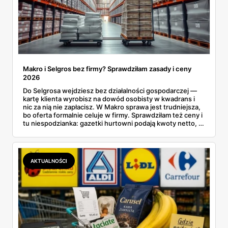
Makro i Selgros bez firmy? Sprawdziłam zasady i ceny
2026
Do Selgrosa wejdziesz bez działalności gospodarczej —
kartę klienta wyrobisz na dowód osobisty w kwadrans i
nic za nią nie zapłacisz. W Makro sprawa jest trudniejsza,
bo oferta formalnie celuje w firmy. Sprawdziłam też ceny i
tu niespodzianka: gazetki hurtowni podają kwoty netto, a
przy kasie doliczany jest VAT. Co więcej, hurt wcale nie
zawsze wygrywa — ta sama kawa ziarnista kosztuje w
Makro ponad dwa razy więcej niż w weekendowej
promocji dyskontu.
AKTUALNOŚCI