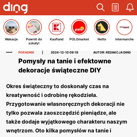
Wakacje
Powrót do
Kaufland
POLOmarket
Netto
Intermarche
szkoły!
PORADNIK
|
2024-12-10 09:19
AUTOR: REDAKCJA DING
Pomysły na tanie i efektowne
dekoracje świąteczne DIY
Okres świąteczny to doskonały czas na
kreatywność i odrobinę rękodzieła.
Przygotowanie własnoręcznych dekoracji nie
tylko pozwala zaoszczędzić pieniądze, ale
także dodaje wyjątkowego charakteru naszym
wnętrzom. Oto kilka pomysłów na tanie i