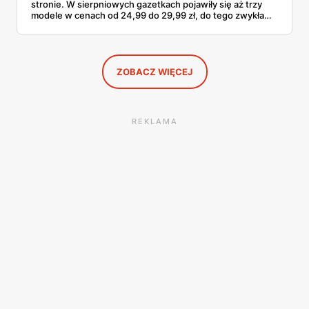
stronie. W sierpniowych gazetkach pojawiły się aż trzy
modele w cenach od 24,99 do 29,99 zł, do tego zwykła
butelka za 14,99 zł dla nieprzekonanych. Sprawdziłam
wszystkie oferty i policzyłam, kiedy taki zakup faktycznie
się opłaca.
ZOBACZ WIĘCEJ
REKLAMA