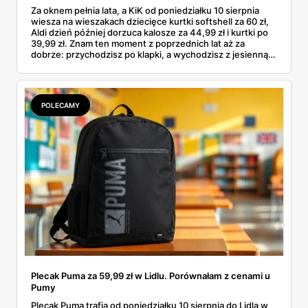
Za oknem pełnia lata, a KiK od poniedziałku 10 sierpnia
wiesza na wieszakach dziecięce kurtki softshell za 60 zł,
Aldi dzień później dorzuca kalosze za 44,99 zł i kurtki po
39,99 zł. Znam ten moment z poprzednich lat aż za
dobrze: przychodzisz po klapki, a wychodzisz z jesienną
garderobą dla całej rodziny. Sprawdziłam, co dokładnie
pojawi się w gazetkach w przyszłym tygodniu i czy jest
sens kupować jesień, zanim skończą się wakacje.
POLECAMY
Plecak Puma za 59,99 zł w Lidlu. Porównałam z cenami u
Pumy
Plecak Puma trafia od poniedziałku 10 sierpnia do Lidla w