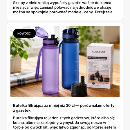
Sklepy z elektroniką wypuściły gazetki ważne do końca
miesiąca, więc zamiast polować na jednodniowe okazje,
można na spokojnie porównać modele i ceny. Przejrzałam
aktualne promocje AGD i RTV — poniżej wszystko, co
znalazłam, z cenami i terminami.
NOWOŚCI
Butelka filtrująca za mniej niż 30 zł — porównałam oferty
z gazetek
Butelka filtrująca to jeden z tych gadżetów, które albo się
kocha, albo ma za zbędny wymysł. Ja swoją noszę w
torbie od dwóch lat, więc łatwo zgadnąć, po której jestem