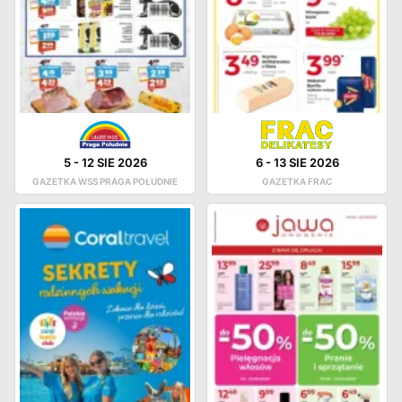
5
-
12 SIE 2026
6
-
13 SIE 2026
GAZETKA WSS PRAGA POŁUDNIE
GAZETKA FRAC