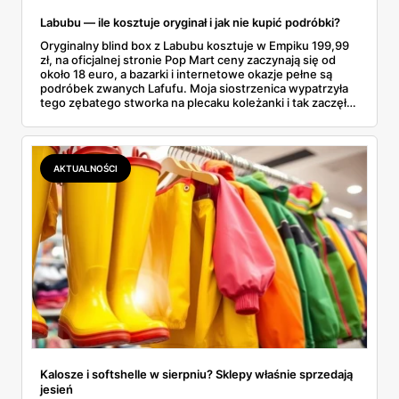
Labubu — ile kosztuje oryginał i jak nie kupić podróbki?
Oryginalny blind box z Labubu kosztuje w Empiku 199,99
zł, na oficjalnej stronie Pop Mart ceny zaczynają się od
około 18 euro, a bazarki i internetowe okazje pełne są
podróbek zwanych Lafufu. Moja siostrzenica wypatrzyła
tego zębatego stworka na plecaku koleżanki i tak zaczęło
się rodzinne śledztwo: co to właściwie jest, ile naprawdę
kosztuje i po czym poznać, że sprzedawca nie wciska nam
podróbki. Spisałam wszystko, czego się dowiedziałam —
łącznie z jedną wpadką, o której za chwilę.
AKTUALNOŚCI
Kalosze i softshelle w sierpniu? Sklepy właśnie sprzedają
jesień