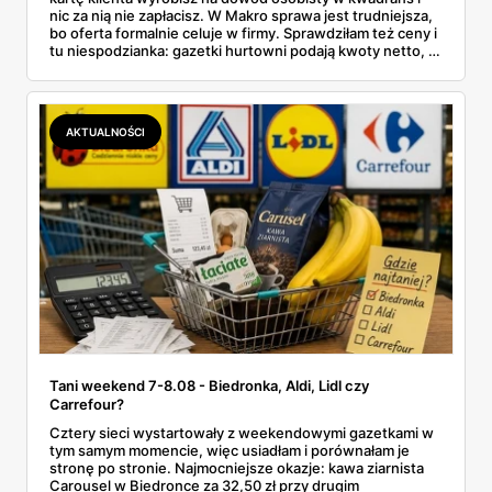
nic za nią nie zapłacisz. W Makro sprawa jest trudniejsza,
bo oferta formalnie celuje w firmy. Sprawdziłam też ceny i
tu niespodzianka: gazetki hurtowni podają kwoty netto, a
przy kasie doliczany jest VAT. Co więcej, hurt wcale nie
zawsze wygrywa — ta sama kawa ziarnista kosztuje w
Makro ponad dwa razy więcej niż w weekendowej
promocji dyskontu.
AKTUALNOŚCI
Tani weekend 7-8.08 - Biedronka, Aldi, Lidl czy
Carrefour?
Cztery sieci wystartowały z weekendowymi gazetkami w
tym samym momencie, więc usiadłam i porównałam je
stronę po stronie. Najmocniejsze okazje: kawa ziarnista
Carousel w Biedronce za 32,50 zł przy drugim