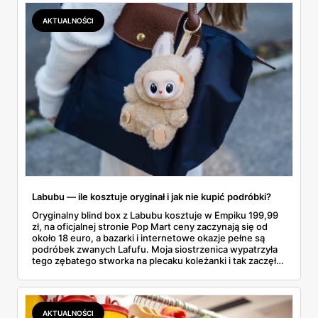
lawinowo, a chętnych jeszcze szybciej. Sprawdziłam, co
dokładnie dostajemy za te pieniądze i komu taka rakieta
AKTUALNOŚCI
faktycznie wystarczy.
Labubu — ile kosztuje oryginał i jak nie kupić podróbki?
Oryginalny blind box z Labubu kosztuje w Empiku 199,99
zł, na oficjalnej stronie Pop Mart ceny zaczynają się od
około 18 euro, a bazarki i internetowe okazje pełne są
podróbek zwanych Lafufu. Moja siostrzenica wypatrzyła
tego zębatego stworka na plecaku koleżanki i tak zaczęło
się rodzinne śledztwo: co to właściwie jest, ile naprawdę
kosztuje i po czym poznać, że sprzedawca nie wciska nam
podróbki. Spisałam wszystko, czego się dowiedziałam —
łącznie z jedną wpadką, o której za chwilę.
AKTUALNOŚCI