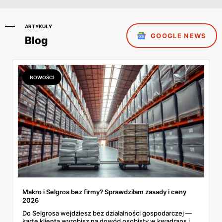
ARTYKUŁY
GOOGLE NEWS
Blog
NOWOŚCI
Makro i Selgros bez firmy? Sprawdziłam zasady i ceny
2026
Do Selgrosa wejdziesz bez działalności gospodarczej —
kartę klienta wyrobisz na dowód osobisty w kwadrans i