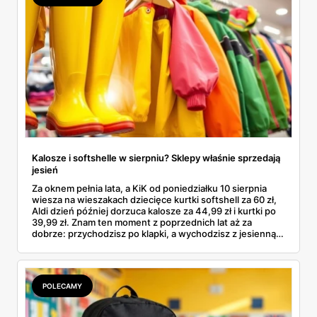
Kalosze i softshelle w sierpniu? Sklepy właśnie sprzedają
jesień
Za oknem pełnia lata, a KiK od poniedziałku 10 sierpnia
wiesza na wieszakach dziecięce kurtki softshell za 60 zł,
Aldi dzień później dorzuca kalosze za 44,99 zł i kurtki po
39,99 zł. Znam ten moment z poprzednich lat aż za
dobrze: przychodzisz po klapki, a wychodzisz z jesienną
garderobą dla całej rodziny. Sprawdziłam, co dokładnie
pojawi się w gazetkach w przyszłym tygodniu i czy jest
sens kupować jesień, zanim skończą się wakacje.
POLECAMY