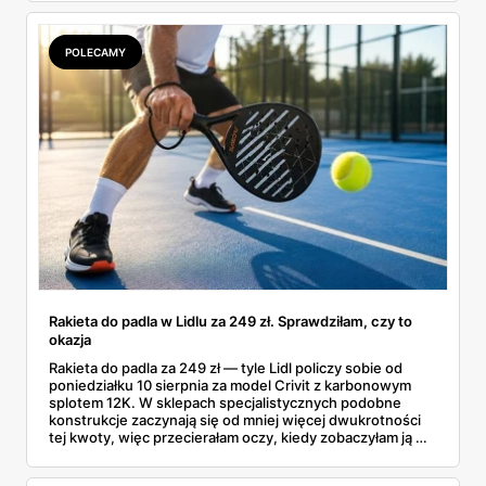
POLECAMY
Rakieta do padla w Lidlu za 249 zł. Sprawdziłam, czy to
okazja
Rakieta do padla za 249 zł — tyle Lidl policzy sobie od
poniedziałku 10 sierpnia za model Crivit z karbonowym
splotem 12K. W sklepach specjalistycznych podobne
konstrukcje zaczynają się od mniej więcej dwukrotności
tej kwoty, więc przecierałam oczy, kiedy zobaczyłam ją w
gazetce między dresami a wkrętarką. Padel to dziś
najszybciej rosnący sport w Polsce: kortów przybywa