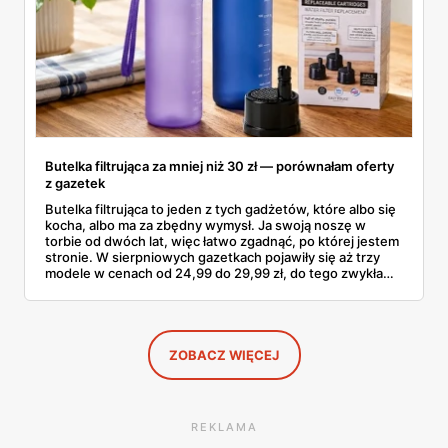
Butelka filtrująca za mniej niż 30 zł — porównałam oferty
z gazetek
Butelka filtrująca to jeden z tych gadżetów, które albo się
kocha, albo ma za zbędny wymysł. Ja swoją noszę w
torbie od dwóch lat, więc łatwo zgadnąć, po której jestem
stronie. W sierpniowych gazetkach pojawiły się aż trzy
modele w cenach od 24,99 do 29,99 zł, do tego zwykła
butelka za 14,99 zł dla nieprzekonanych. Sprawdziłam
wszystkie oferty i policzyłam, kiedy taki zakup faktycznie
się opłaca.
ZOBACZ WIĘCEJ
REKLAMA