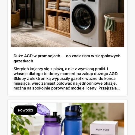
Duże AGD w promocjach — co znalazłam w sierpniowych
gazetkach
Sierpień kojarzy się z plażą, a nie z wymianą pralki. I
właśnie dlatego to dobry moment na zakup dużego AGD.
Sklepy z elektroniką wypuściły gazetki ważne do końca
miesiąca, więc zamiast polować na jednodniowe okazje,
można na spokojnie porównać modele i ceny. Przejrzałam
aktualne promocje AGD i RTV — poniżej wszystko, co
znalazłam, z cenami i terminami.
NOWOŚCI