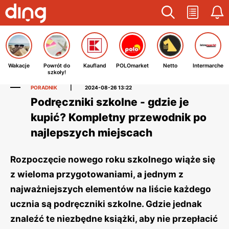
Wakacje
Powrót do
Kaufland
POLOmarket
Netto
Intermarche
szkoły!
PORADNIK
|
2024-08-26 13:22
Podręczniki szkolne - gdzie je
kupić? Kompletny przewodnik po
najlepszych miejscach
Rozpoczęcie nowego roku szkolnego wiąże się
z wieloma przygotowaniami, a jednym z
najważniejszych elementów na liście każdego
ucznia są podręczniki szkolne. Gdzie jednak
znaleźć te niezbędne książki, aby nie przepłacić