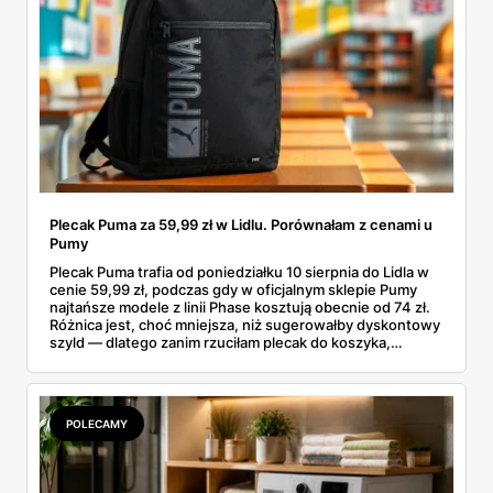
Plecak Puma za 59,99 zł w Lidlu. Porównałam z cenami u
Pumy
Plecak Puma trafia od poniedziałku 10 sierpnia do Lidla w
cenie 59,99 zł, podczas gdy w oficjalnym sklepie Pumy
najtańsze modele z linii Phase kosztują obecnie od 74 zł.
Różnica jest, choć mniejsza, niż sugerowałby dyskontowy
szyld — dlatego zanim rzuciłam plecak do koszyka,
rozłożyłam ceny na czynniki pierwsze. Poniżej cała
rozpiska: co dokładnie sprzedaje Lidl, ile kosztują
odpowiedniki u producenta i komu ten zakup naprawdę
się opłaci.
POLECAMY