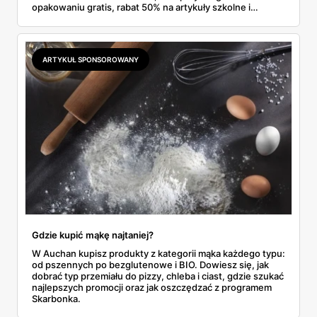
opakowaniu gratis, rabat 50% na artykuły szkolne i
przemysłowe przy zakupie trzech sztuk oraz banany po
2,99 zł za kilogram, ale wyłącznie w sobotę z aplikacją. Aldi
odpowiada masłem za 2,99 zł. Werdykt w skrócie:
najwięcej wyciśniesz z Biedronki, po świeże warzywa jedź
ARTYKUŁ SPONSOROWANY
do Aldi.
Gdzie kupić mąkę najtaniej?
W Auchan kupisz produkty z kategorii mąka każdego typu:
od pszennych po bezglutenowe i BIO. Dowiesz się, jak
dobrać typ przemiału do pizzy, chleba i ciast, gdzie szukać
najlepszych promocji oraz jak oszczędzać z programem
Skarbonka.