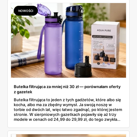
NOWOŚCI
Butelka filtrująca za mniej niż 30 zł — porównałam oferty
z gazetek
Butelka filtrująca to jeden z tych gadżetów, które albo się
kocha, albo ma za zbędny wymysł. Ja swoją noszę w
torbie od dwóch lat, więc łatwo zgadnąć, po której jestem
stronie. W sierpniowych gazetkach pojawiły się aż trzy
modele w cenach od 24,99 do 29,99 zł, do tego zwykła
butelka za 14,99 zł dla nieprzekonanych. Sprawdziłam
wszystkie oferty i policzyłam, kiedy taki zakup faktycznie
się opłaca.