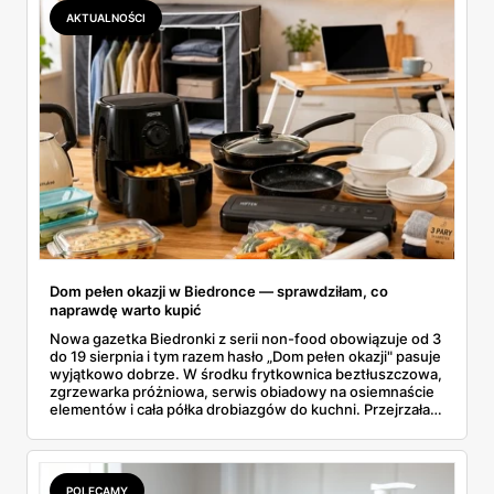
AKTUALNOŚCI
Dom pełen okazji w Biedronce — sprawdziłam, co
naprawdę warto kupić
Nowa gazetka Biedronki z serii non-food obowiązuje od 3
do 19 sierpnia i tym razem hasło „Dom pełen okazji" pasuje
wyjątkowo dobrze. W środku frytkownica beztłuszczowa,
zgrzewarka próżniowa, serwis obiadowy na osiemnaście
elementów i cała półka drobiazgów do kuchni. Przejrzałam
wszystkie strony i wybrałam to, po co sama ustawiłabym
się przy półce z samego rana.
POLECAMY