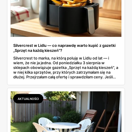
Silvercrest w Lidlu — co naprawdę warto kupić z gazetki
„Sprzęt na każdą kieszeń"?
Silvercrest to marka, na którą poluję w Lidlu od lat — i
wiem, że nie ja jedna. Od poniedziałku 3 sierpnia w
sklepach obowiązuje gazetka „Sprzęt na każdą kieszeń", a
w niej kilka sprzętów, przy których zatrzymałam się na
dłużej. Przejrzałam całą ofertę i sprawdziłam ceny. Jeśli
zastanawiacie się, czy tegoroczny air fryer za 299 zł to
faktycznie okazja — poniżej znajdziecie odpowiedź.
Uwaga: promocja trwa tylko do 8 sierpnia.
AKTUALNOŚCI