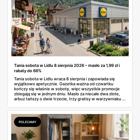
Tania sobota w Lidlu 8 sierpnia 2026 – masło za 1,99 zł i
rabaty do 66%
Tania sobota w Lidlu wraca 8 sierpnia i zapowiada się
wyjątkowo apetycznie. Gazetka ważna od czwartku
kończy się właśnie w sobotę, więc wszystkie promocje
zbiegają się w jednym dniu. Masło za niecałe dwa złote,
arbuz tańszy o dwie trzecie, trzy gratisy w warzywniaku i
jedna oferta działająca wyłącznie w sobotę. Przejrzałam
całą sobotnią gazetkę Lidla strona po stronie i wybrałam
to, co naprawdę się opłaca.
POLECAMY