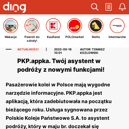
Wakacje
Powrót do
Kaufland
POLOmarket
Netto
Intermarche
szkoły!
AKTUALNOŚCI
|
2023-05-16
AUTOR: TOMASZ
10:01
KOZŁOWSKI
PKP.appka. Twój asystent w
podróży z nowymi funkcjami!
Pasażerowie kolei w Polsce mają wygodne
narzędzie informacyjne. PKP.appka jest
aplikacją, która zadebiutowała na początku
bieżącego roku. Usługa sygnowana przez
Polskie Koleje Państwowe S.A. to asystent
podróży, który w maju br. doczekał się