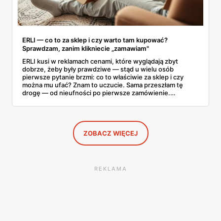
ERLI — co to za sklep i czy warto tam kupować?
Sprawdzam, zanim klikniecie „zamawiam"
ERLI kusi w reklamach cenami, które wyglądają zbyt
dobrze, żeby były prawdziwe — stąd u wielu osób
pierwsze pytanie brzmi: co to właściwie za sklep i czy
można mu ufać? Znam to uczucie. Sama przeszłam tę
drogę — od nieufności po pierwsze zamówienie.
Sprawdziłam, jak ta platforma działa, kto za nią stoi, co
mówią kupujący i co ciekawego jest tam teraz w promocji,
na początku sierpnia. Poniżej wszystko, co warto
wiedzieć przed pierwszym koszykiem.
ZOBACZ WIĘCEJ
REKLAMA