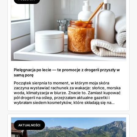
Pielęgnacja po lecie — te promocje z drogerii przyszły w
samą porę
Początek sierpnia to moment, w którym moja skóra
zaczyna wystawiać rachunek za wakacje: słońce, morska
woda, klimatyzacja w biurze. Znacie to. Zamiast kupować
pół drogerii na oślep, przejrzałam aktualne gazetki i
wybrałam siedem kosmetyków, które składają się na
sensowny plan regeneracji — od peelingu za 21,95 zł po
dermokosmetyki Vichy. Wszystkie ceny sprawdziłam w
ofertach, terminy też.
AKTUALNOŚCI