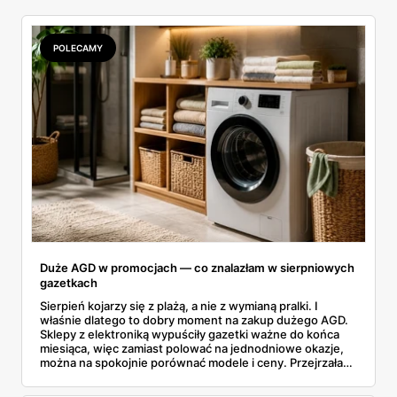
POLECAMY
Duże AGD w promocjach — co znalazłam w sierpniowych
gazetkach
Sierpień kojarzy się z plażą, a nie z wymianą pralki. I
właśnie dlatego to dobry moment na zakup dużego AGD.
Sklepy z elektroniką wypuściły gazetki ważne do końca
miesiąca, więc zamiast polować na jednodniowe okazje,
można na spokojnie porównać modele i ceny. Przejrzałam
aktualne promocje AGD i RTV — poniżej wszystko, co
znalazłam, z cenami i terminami.