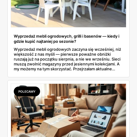
Wyprzedaż mebli ogrodowych, grilli i basenów — kiedy i
gdzie kupić najtaniej po sezonie?
Wyprzedaż mebli ogrodowych zaczyna się wcześniej, niż
większość z nas myśli — pierwsze poważne obniżki
ruszają już na początku sierpnia, a nie we wrześniu. Sieci
muszą zwolnić magazyny przed jesiennymi kolekcjami. A
my możemy na tym skorzystać. Przejrzałam aktualne
gazetki i zebrałam konkretne przeceny na krzesła, stoły,
leżaki, grille i baseny. Do tego podpowiadam, jak odróżnić
prawdziwą obniżkę od pozornej.
POLECAMY