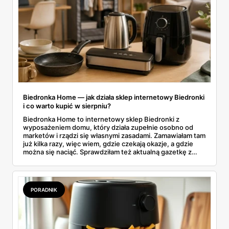
Biedronka Home — jak działa sklep internetowy Biedronki
i co warto kupić w sierpniu?
Biedronka Home to internetowy sklep Biedronki z
wyposażeniem domu, który działa zupełnie osobno od
marketów i rządzi się własnymi zasadami. Zamawiałam tam
już kilka razy, więc wiem, gdzie czekają okazje, a gdzie
można się naciąć. Sprawdziłam też aktualną gazetkę z
domowymi produktami w zwykłych sklepach. Zebrałam
wszystko w jednym miejscu: jak zamawiać, ile trwa zwrot,
jakie kody rabatowe działają w sierpniu i które produkty
faktycznie warto włożyć do koszyka.
PORADNIK