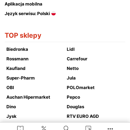
Aplikacja mobilna
Język serwisu: Polski
TOP sklepy
Biedronka
Lidl
Rossmann
Carrefour
Kaufland
Netto
Super-Pharm
Jula
OBI
POLOmarket
Auchan Hipermarket
Pepco
Dino
Douglas
Jysk
RTV EURO AGD
Action
Media Expert