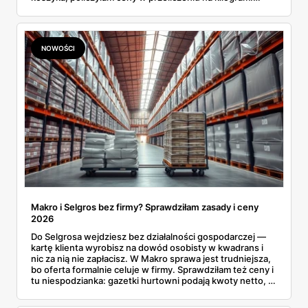
Wnioski? Krem orzechowy z paluszkami za 3,49 zł to
prawie 140 zł za kilogram, ale lody do mrożenia i rurki
waflowe bronią się nawet bez rabatu.
NOWOŚCI
Makro i Selgros bez firmy? Sprawdziłam zasady i ceny
2026
Do Selgrosa wejdziesz bez działalności gospodarczej —
kartę klienta wyrobisz na dowód osobisty w kwadrans i
nic za nią nie zapłacisz. W Makro sprawa jest trudniejsza,
bo oferta formalnie celuje w firmy. Sprawdziłam też ceny i
tu niespodzianka: gazetki hurtowni podają kwoty netto, a
przy kasie doliczany jest VAT. Co więcej, hurt wcale nie
zawsze wygrywa — ta sama kawa ziarnista kosztuje w