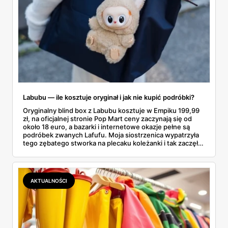
Labubu — ile kosztuje oryginał i jak nie kupić podróbki?
Oryginalny blind box z Labubu kosztuje w Empiku 199,99
zł, na oficjalnej stronie Pop Mart ceny zaczynają się od
około 18 euro, a bazarki i internetowe okazje pełne są
podróbek zwanych Lafufu. Moja siostrzenica wypatrzyła
tego zębatego stworka na plecaku koleżanki i tak zaczęło
się rodzinne śledztwo: co to właściwie jest, ile naprawdę
kosztuje i po czym poznać, że sprzedawca nie wciska nam
podróbki. Spisałam wszystko, czego się dowiedziałam —
łącznie z jedną wpadką, o której za chwilę.
AKTUALNOŚCI