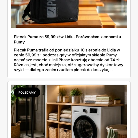
Plecak Puma za 59,99 zł w Lidlu. Porównałam z cenami u
Pumy
Plecak Puma trafia od poniedziałku 10 sierpnia do Lidla w
cenie 59,99 zł, podczas gdy w oficjalnym sklepie Pumy
najtańsze modele z linii Phase kosztują obecnie od 74 zł.
Różnica jest, choć mniejsza, niż sugerowałby dyskontowy
szyld — dlatego zanim rzuciłam plecak do koszyka,
rozłożyłam ceny na czynniki pierwsze. Poniżej cała
rozpiska: co dokładnie sprzedaje Lidl, ile kosztują
odpowiedniki u producenta i komu ten zakup naprawdę
się opłaci.
POLECAMY