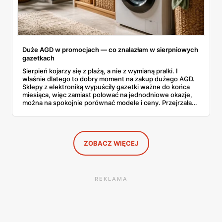
Duże AGD w promocjach — co znalazłam w sierpniowych
gazetkach
Sierpień kojarzy się z plażą, a nie z wymianą pralki. I
właśnie dlatego to dobry moment na zakup dużego AGD.
Sklepy z elektroniką wypuściły gazetki ważne do końca
miesiąca, więc zamiast polować na jednodniowe okazje,
można na spokojnie porównać modele i ceny. Przejrzałam
aktualne promocje AGD i RTV — poniżej wszystko, co
znalazłam, z cenami i terminami.
ZOBACZ WIĘCEJ
REKLAMA