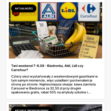
Makro ponad dwa razy więcej niż w weekendowej
promocji dyskontu.
AKTUALNOŚCI
Tani weekend 7-8.08 - Biedronka, Aldi, Lidl czy
Carrefour?
Cztery sieci wystartowały z weekendowymi gazetkami w
tym samym momencie, więc usiadłam i porównałam je
stronę po stronie. Najmocniejsze okazje: kawa ziarnista
Carousel w Biedronce za 32,50 zł przy drugim
opakowaniu gratis, rabat 50% na artykuły szkolne i
przemysłowe przy zakupie trzech sztuk oraz banany po
2,99 zł za kilogram, ale wyłącznie w sobotę z aplikacją. Aldi
odpowiada masłem za 2,99 zł. Werdykt w skrócie:
najwięcej wyciśniesz z Biedronki, po świeże warzywa jedź
ARTYKUŁ SPONSOROWANY