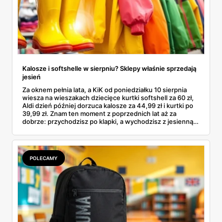
Kalosze i softshelle w sierpniu? Sklepy właśnie sprzedają
jesień
Za oknem pełnia lata, a KiK od poniedziałku 10 sierpnia
wiesza na wieszakach dziecięce kurtki softshell za 60 zł,
Aldi dzień później dorzuca kalosze za 44,99 zł i kurtki po
39,99 zł. Znam ten moment z poprzednich lat aż za
dobrze: przychodzisz po klapki, a wychodzisz z jesienną
garderobą dla całej rodziny. Sprawdziłam, co dokładnie
pojawi się w gazetkach w przyszłym tygodniu i czy jest
sens kupować jesień, zanim skończą się wakacje.
POLECAMY