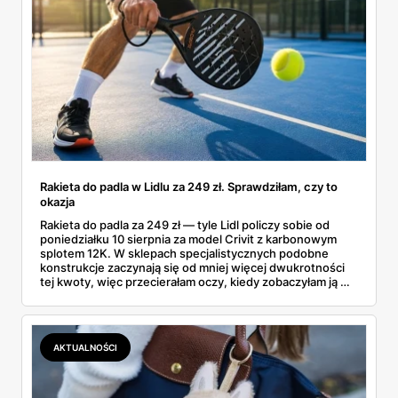
Rakieta do padla w Lidlu za 249 zł. Sprawdziłam, czy to
okazja
Rakieta do padla za 249 zł — tyle Lidl policzy sobie od
poniedziałku 10 sierpnia za model Crivit z karbonowym
splotem 12K. W sklepach specjalistycznych podobne
konstrukcje zaczynają się od mniej więcej dwukrotności
tej kwoty, więc przecierałam oczy, kiedy zobaczyłam ją w
gazetce między dresami a wkrętarką. Padel to dziś
najszybciej rosnący sport w Polsce: kortów przybywa
lawinowo, a chętnych jeszcze szybciej. Sprawdziłam, co
dokładnie dostajemy za te pieniądze i komu taka rakieta
AKTUALNOŚCI
faktycznie wystarczy.