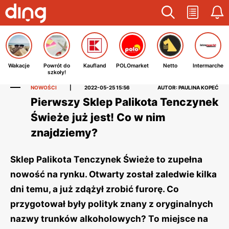
Wakacje
Powrót do
Kaufland
POLOmarket
Netto
Intermarche
szkoły!
NOWOŚCI
|
2022-05-25 15:56
AUTOR: PAULINA KOPEĆ
Pierwszy Sklep Palikota Tenczynek
Świeże już jest! Co w nim
znajdziemy?
Sklep Palikota Tenczynek Świeże to zupełna
nowość na rynku. Otwarty został zaledwie kilka
dni temu, a już zdążył zrobić furorę. Co
przygotował były polityk znany z oryginalnych
nazwy trunków alkoholowych? To miejsce na