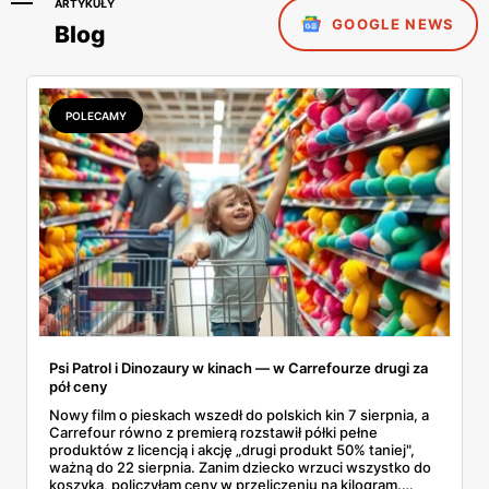
ARTYKUŁY
GOOGLE NEWS
Blog
POLECAMY
Psi Patrol i Dinozaury w kinach — w Carrefourze drugi za
pół ceny
Nowy film o pieskach wszedł do polskich kin 7 sierpnia, a
Carrefour równo z premierą rozstawił półki pełne
produktów z licencją i akcję „drugi produkt 50% taniej",
ważną do 22 sierpnia. Zanim dziecko wrzuci wszystko do
koszyka, policzyłam ceny w przeliczeniu na kilogram.