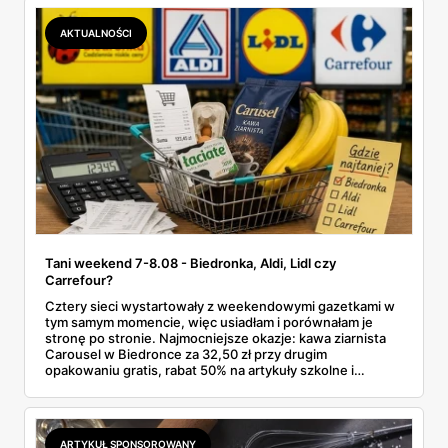
Makro ponad dwa razy więcej niż w weekendowej
promocji dyskontu.
AKTUALNOŚCI
Tani weekend 7-8.08 - Biedronka, Aldi, Lidl czy
Carrefour?
Cztery sieci wystartowały z weekendowymi gazetkami w
tym samym momencie, więc usiadłam i porównałam je
stronę po stronie. Najmocniejsze okazje: kawa ziarnista
Carousel w Biedronce za 32,50 zł przy drugim
opakowaniu gratis, rabat 50% na artykuły szkolne i
przemysłowe przy zakupie trzech sztuk oraz banany po
2,99 zł za kilogram, ale wyłącznie w sobotę z aplikacją. Aldi
odpowiada masłem za 2,99 zł. Werdykt w skrócie:
najwięcej wyciśniesz z Biedronki, po świeże warzywa jedź
ARTYKUŁ SPONSOROWANY