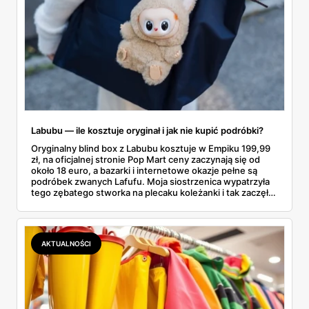
Labubu — ile kosztuje oryginał i jak nie kupić podróbki?
Oryginalny blind box z Labubu kosztuje w Empiku 199,99
zł, na oficjalnej stronie Pop Mart ceny zaczynają się od
około 18 euro, a bazarki i internetowe okazje pełne są
podróbek zwanych Lafufu. Moja siostrzenica wypatrzyła
tego zębatego stworka na plecaku koleżanki i tak zaczęło
się rodzinne śledztwo: co to właściwie jest, ile naprawdę
kosztuje i po czym poznać, że sprzedawca nie wciska nam
podróbki. Spisałam wszystko, czego się dowiedziałam —
łącznie z jedną wpadką, o której za chwilę.
AKTUALNOŚCI