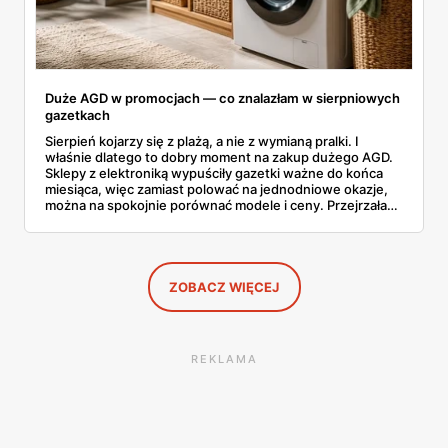
Duże AGD w promocjach — co znalazłam w sierpniowych
gazetkach
Sierpień kojarzy się z plażą, a nie z wymianą pralki. I
właśnie dlatego to dobry moment na zakup dużego AGD.
Sklepy z elektroniką wypuściły gazetki ważne do końca
miesiąca, więc zamiast polować na jednodniowe okazje,
można na spokojnie porównać modele i ceny. Przejrzałam
aktualne promocje AGD i RTV — poniżej wszystko, co
znalazłam, z cenami i terminami.
ZOBACZ WIĘCEJ
REKLAMA