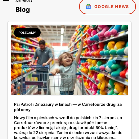
ARTYKUŁY
GOOGLE NEWS
Blog
POLECAMY
Psi Patrol i Dinozaury w kinach — w Carrefourze drugi za
pół ceny
Nowy film o pieskach wszedł do polskich kin 7 sierpnia, a
Carrefour równo z premierą rozstawił półki pełne
produktów z licencją i akcję „drugi produkt 50% taniej",
ważną do 22 sierpnia. Zanim dziecko wrzuci wszystko do
koszyka, policzyłam ceny w przeliczeniu na kilogram.