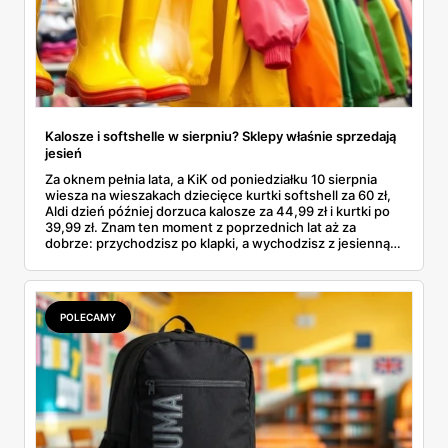
Kalosze i softshelle w sierpniu? Sklepy właśnie sprzedają
jesień
Za oknem pełnia lata, a KiK od poniedziałku 10 sierpnia
wiesza na wieszakach dziecięce kurtki softshell za 60 zł,
Aldi dzień później dorzuca kalosze za 44,99 zł i kurtki po
39,99 zł. Znam ten moment z poprzednich lat aż za
dobrze: przychodzisz po klapki, a wychodzisz z jesienną
garderobą dla całej rodziny. Sprawdziłam, co dokładnie
pojawi się w gazetkach w przyszłym tygodniu i czy jest
sens kupować jesień, zanim skończą się wakacje.
POLECAMY