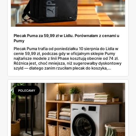
Plecak Puma za 59,99 zł w Lidlu. Porównałam z cenami u
Pumy
Plecak Puma trafia od poniedziałku 10 sierpnia do Lidla w
cenie 59,99 zł, podczas gdy w oficjalnym sklepie Pumy
najtańsze modele z linii Phase kosztują obecnie od 74 zł.
Różnica jest, choć mniejsza, niż sugerowałby dyskontowy
szyld — dlatego zanim rzuciłam plecak do koszyka,
rozłożyłam ceny na czynniki pierwsze. Poniżej cała
rozpiska: co dokładnie sprzedaje Lidl, ile kosztują
odpowiedniki u producenta i komu ten zakup naprawdę
się opłaci.
POLECAMY