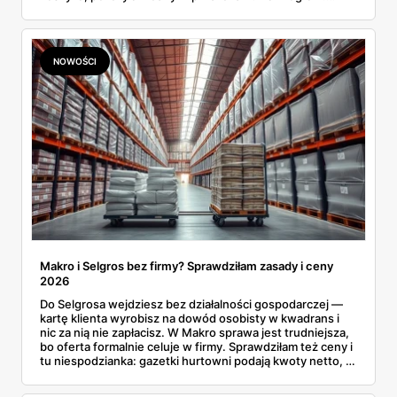
Wnioski? Krem orzechowy z paluszkami za 3,49 zł to
prawie 140 zł za kilogram, ale lody do mrożenia i rurki
waflowe bronią się nawet bez rabatu.
NOWOŚCI
Makro i Selgros bez firmy? Sprawdziłam zasady i ceny
2026
Do Selgrosa wejdziesz bez działalności gospodarczej —
kartę klienta wyrobisz na dowód osobisty w kwadrans i
nic za nią nie zapłacisz. W Makro sprawa jest trudniejsza,
bo oferta formalnie celuje w firmy. Sprawdziłam też ceny i
tu niespodzianka: gazetki hurtowni podają kwoty netto, a
przy kasie doliczany jest VAT. Co więcej, hurt wcale nie
zawsze wygrywa — ta sama kawa ziarnista kosztuje w