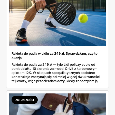
Rakieta do padla w Lidlu za 249 zł. Sprawdziłam, czy to
okazja
Rakieta do padla za 249 zł — tyle Lidl policzy sobie od
poniedziałku 10 sierpnia za model Crivit z karbonowym
splotem 12K. W sklepach specjalistycznych podobne
konstrukcje zaczynają się od mniej więcej dwukrotności
tej kwoty, więc przecierałam oczy, kiedy zobaczyłam ją w
gazetce między dresami a wkrętarką. Padel to dziś
najszybciej rosnący sport w Polsce: kortów przybywa
lawinowo, a chętnych jeszcze szybciej. Sprawdziłam, co
dokładnie dostajemy za te pieniądze i komu taka rakieta
AKTUALNOŚCI
faktycznie wystarczy.