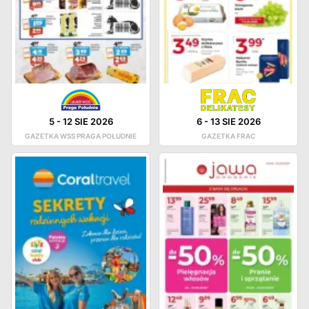
5
-
12 SIE 2026
6
-
13 SIE 2026
GAZETKA WSS PRAGA POŁUDNIE
GAZETKA FRAC