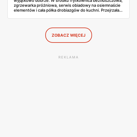
wyjątkowo dobrze. W środku frytkownica beztłuszczowa,
zgrzewarka próżniowa, serwis obiadowy na osiemnaście
elementów i cała półka drobiazgów do kuchni. Przejrzałam
wszystkie strony i wybrałam to, po co sama ustawiłabym
się przy półce z samego rana.
ZOBACZ WIĘCEJ
REKLAMA