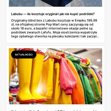
Labubu — ile kosztuje oryginał i jak nie kupić podróbki?
Oryginalny blind box z Labubu kosztuje w Empiku 199,99
zł, na oficjalnej stronie Pop Mart ceny zaczynają się od
około 18 euro, a bazarki i internetowe okazje pełne są
podróbek zwanych Lafufu. Moja siostrzenica wypatrzyła
tego zębatego stworka na plecaku koleżanki i tak zaczęło
się rodzinne śledztwo: co to właściwie jest, ile naprawdę
kosztuje i po czym poznać, że sprzedawca nie wciska nam
podróbki. Spisałam wszystko, czego się dowiedziałam —
łącznie z jedną wpadką, o której za chwilę.
AKTUALNOŚCI