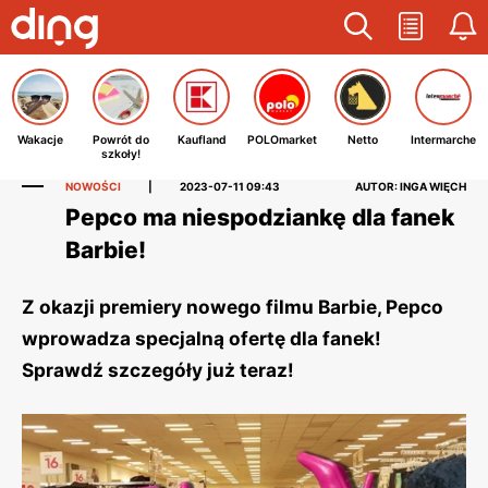
Wakacje
Powrót do
Kaufland
POLOmarket
Netto
Intermarche
szkoły!
NOWOŚCI
|
2023-07-11 09:43
AUTOR: INGA WIĘCH
Pepco ma niespodziankę dla fanek
Barbie!
Z okazji premiery nowego filmu Barbie, Pepco
wprowadza specjalną ofertę dla fanek!
Sprawdź szczegóły już teraz!