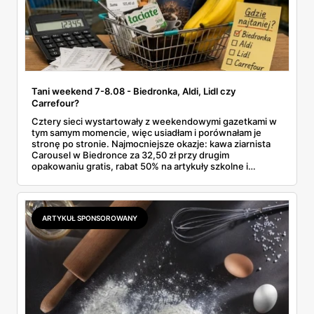
Tani weekend 7-8.08 - Biedronka, Aldi, Lidl czy
Carrefour?
Cztery sieci wystartowały z weekendowymi gazetkami w
tym samym momencie, więc usiadłam i porównałam je
stronę po stronie. Najmocniejsze okazje: kawa ziarnista
Carousel w Biedronce za 32,50 zł przy drugim
opakowaniu gratis, rabat 50% na artykuły szkolne i
przemysłowe przy zakupie trzech sztuk oraz banany po
2,99 zł za kilogram, ale wyłącznie w sobotę z aplikacją. Aldi
odpowiada masłem za 2,99 zł. Werdykt w skrócie:
najwięcej wyciśniesz z Biedronki, po świeże warzywa jedź
ARTYKUŁ SPONSOROWANY
do Aldi.