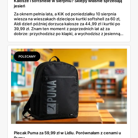
Kalosze i softshelle w sierpniu? Sklepy właśnie sprzedają
jesień
Za oknem pełnia lata, a KiK od poniedziałku 10 sierpnia
wiesza na wieszakach dziecięce kurtki softshell za 60 zł,
Aldi dzień później dorzuca kalosze za 44,99 zł i kurtki po
39,99 zł. Znam ten moment z poprzednich lat aż za
dobrze: przychodzisz po klapki, a wychodzisz z jesienną
garderobą dla całej rodziny. Sprawdziłam, co dokładnie
pojawi się w gazetkach w przyszłym tygodniu i czy jest
sens kupować jesień, zanim skończą się wakacje.
POLECAMY
Plecak Puma za 59,99 zł w Lidlu. Porównałam z cenami u