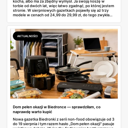
kocha, albo ma za zbędny wymysł. Ja swoją noszę w
torbie od dwóch lat, więc łatwo zgadnąć, po której jestem
stronie. W sierpniowych gazetkach pojawiły się aż trzy
modele w cenach od 24,99 do 29,99 zł, do tego zwykła
butelka za 14,99 zł dla nieprzekonanych. Sprawdziłam
wszystkie oferty i policzyłam, kiedy taki zakup faktycznie
się opłaca.
AKTUALNOŚCI
Dom pełen okazji w Biedronce — sprawdziłam, co
naprawdę warto kupić
Nowa gazetka Biedronki z serii non-food obowiązuje od 3
do 19 sierpnia i tym razem hasło „Dom pełen okazji" pasuje