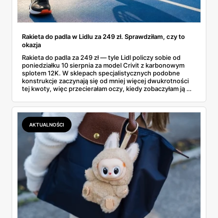
Rakieta do padla w Lidlu za 249 zł. Sprawdziłam, czy to
okazja
Rakieta do padla za 249 zł — tyle Lidl policzy sobie od
poniedziałku 10 sierpnia za model Crivit z karbonowym
splotem 12K. W sklepach specjalistycznych podobne
konstrukcje zaczynają się od mniej więcej dwukrotności
tej kwoty, więc przecierałam oczy, kiedy zobaczyłam ją w
gazetce między dresami a wkrętarką. Padel to dziś
najszybciej rosnący sport w Polsce: kortów przybywa
lawinowo, a chętnych jeszcze szybciej. Sprawdziłam, co
dokładnie dostajemy za te pieniądze i komu taka rakieta
AKTUALNOŚCI
faktycznie wystarczy.