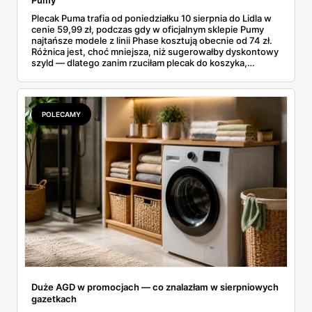
Pumy
Plecak Puma trafia od poniedziałku 10 sierpnia do Lidla w
cenie 59,99 zł, podczas gdy w oficjalnym sklepie Pumy
najtańsze modele z linii Phase kosztują obecnie od 74 zł.
Różnica jest, choć mniejsza, niż sugerowałby dyskontowy
szyld — dlatego zanim rzuciłam plecak do koszyka,
rozłożyłam ceny na czynniki pierwsze. Poniżej cała
rozpiska: co dokładnie sprzedaje Lidl, ile kosztują
odpowiedniki u producenta i komu ten zakup naprawdę
się opłaci.
POLECAMY
Duże AGD w promocjach — co znalazłam w sierpniowych
gazetkach