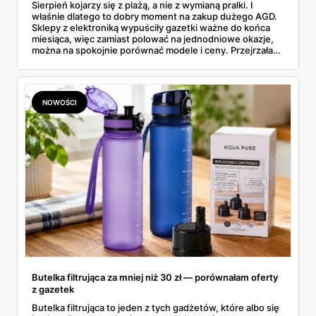
Sierpień kojarzy się z plażą, a nie z wymianą pralki. I
właśnie dlatego to dobry moment na zakup dużego AGD.
Sklepy z elektroniką wypuściły gazetki ważne do końca
miesiąca, więc zamiast polować na jednodniowe okazje,
można na spokojnie porównać modele i ceny. Przejrzałam
aktualne promocje AGD i RTV — poniżej wszystko, co
znalazłam, z cenami i terminami.
NOWOŚCI
Butelka filtrująca za mniej niż 30 zł — porównałam oferty
z gazetek
Butelka filtrująca to jeden z tych gadżetów, które albo się