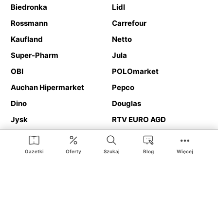
Biedronka
Lidl
Rossmann
Carrefour
Kaufland
Netto
Super-Pharm
Jula
OBI
POLOmarket
Auchan Hipermarket
Pepco
Dino
Douglas
Jysk
RTV EURO AGD
Action
Media Expert
Deichmann
Media Markt
Gazetki
Oferty
Szukaj
Blog
Więcej
Ding.pl to serwis internetowy prezentujący
gazetki promocyjne
oraz
katalogi
sklepów i dużych sieci handlowych. Dzięki
geolokalizacji otrzymasz przede wszystkim oferty sklepów, z
Twojego bliskiego otoczenia. Dodatkowo na stronie znajdziesz
adresy sklepów, więc w trakcie podróży bez problemu trafisz do