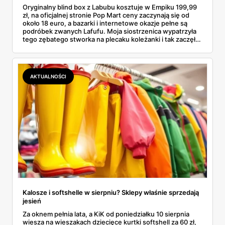
Oryginalny blind box z Labubu kosztuje w Empiku 199,99
zł, na oficjalnej stronie Pop Mart ceny zaczynają się od
około 18 euro, a bazarki i internetowe okazje pełne są
podróbek zwanych Lafufu. Moja siostrzenica wypatrzyła
tego zębatego stworka na plecaku koleżanki i tak zaczęło
się rodzinne śledztwo: co to właściwie jest, ile naprawdę
kosztuje i po czym poznać, że sprzedawca nie wciska nam
podróbki. Spisałam wszystko, czego się dowiedziałam —
łącznie z jedną wpadką, o której za chwilę.
AKTUALNOŚCI
Kalosze i softshelle w sierpniu? Sklepy właśnie sprzedają
jesień
Za oknem pełnia lata, a KiK od poniedziałku 10 sierpnia
wiesza na wieszakach dziecięce kurtki softshell za 60 zł,