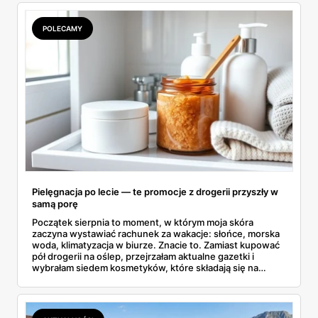
POLECAMY
Pielęgnacja po lecie — te promocje z drogerii przyszły w
samą porę
Początek sierpnia to moment, w którym moja skóra
zaczyna wystawiać rachunek za wakacje: słońce, morska
woda, klimatyzacja w biurze. Znacie to. Zamiast kupować
pół drogerii na oślep, przejrzałam aktualne gazetki i
wybrałam siedem kosmetyków, które składają się na
sensowny plan regeneracji — od peelingu za 21,95 zł po
dermokosmetyki Vichy. Wszystkie ceny sprawdziłam w
ofertach, terminy też.