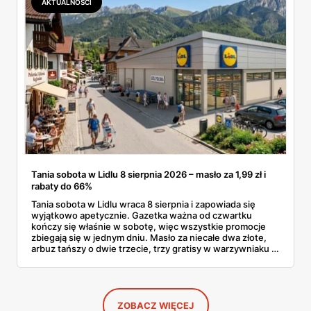
AKTUALNOŚCI
Tania sobota w Lidlu 8 sierpnia 2026 – masło za 1,99 zł i
rabaty do 66%
Tania sobota w Lidlu wraca 8 sierpnia i zapowiada się
wyjątkowo apetycznie. Gazetka ważna od czwartku
kończy się właśnie w sobotę, więc wszystkie promocje
zbiegają się w jednym dniu. Masło za niecałe dwa złote,
arbuz tańszy o dwie trzecie, trzy gratisy w warzywniaku i
jedna oferta działająca wyłącznie w sobotę. Przejrzałam
całą sobotnią gazetkę Lidla strona po stronie i wybrałam
to, co naprawdę się opłaca.
ZOBACZ WIĘCEJ