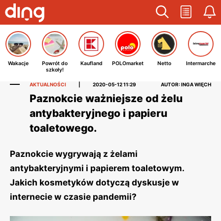
Wakacje
Powrót do
Kaufland
POLOmarket
Netto
Intermarche
szkoły!
AKTUALNOŚCI
|
2020-05-12 11:29
AUTOR: INGA WIĘCH
Paznokcie ważniejsze od żelu
antybakteryjnego i papieru
toaletowego.
Paznokcie wygrywają z żelami
antybakteryjnymi i papierem toaletowym.
Jakich kosmetyków dotyczą dyskusje w
internecie w czasie pandemii?