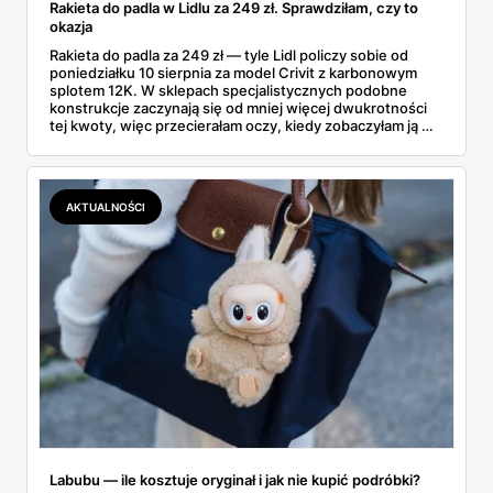
Rakieta do padla w Lidlu za 249 zł. Sprawdziłam, czy to
okazja
Rakieta do padla za 249 zł — tyle Lidl policzy sobie od
poniedziałku 10 sierpnia za model Crivit z karbonowym
splotem 12K. W sklepach specjalistycznych podobne
konstrukcje zaczynają się od mniej więcej dwukrotności
tej kwoty, więc przecierałam oczy, kiedy zobaczyłam ją w
gazetce między dresami a wkrętarką. Padel to dziś
najszybciej rosnący sport w Polsce: kortów przybywa
lawinowo, a chętnych jeszcze szybciej. Sprawdziłam, co
dokładnie dostajemy za te pieniądze i komu taka rakieta
AKTUALNOŚCI
faktycznie wystarczy.
Labubu — ile kosztuje oryginał i jak nie kupić podróbki?