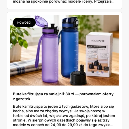
można na spokojnie porównać modele i ceny. Przejrzałam
aktualne promocje AGD i RTV — poniżej wszystko, co
znalazłam, z cenami i terminami.
NOWOŚCI
Butelka filtrująca za mniej niż 30 zł — porównałam oferty
z gazetek
Butelka filtrująca to jeden z tych gadżetów, które albo się
kocha, albo ma za zbędny wymysł. Ja swoją noszę w
torbie od dwóch lat, więc łatwo zgadnąć, po której jestem
stronie. W sierpniowych gazetkach pojawiły się aż trzy
modele w cenach od 24,99 do 29,99 zł, do tego zwykła