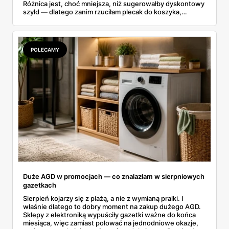
Różnica jest, choć mniejsza, niż sugerowałby dyskontowy
szyld — dlatego zanim rzuciłam plecak do koszyka,
rozłożyłam ceny na czynniki pierwsze. Poniżej cała
rozpiska: co dokładnie sprzedaje Lidl, ile kosztują
odpowiedniki u producenta i komu ten zakup naprawdę
się opłaci.
POLECAMY
Duże AGD w promocjach — co znalazłam w sierpniowych
gazetkach
Sierpień kojarzy się z plażą, a nie z wymianą pralki. I
właśnie dlatego to dobry moment na zakup dużego AGD.
Sklepy z elektroniką wypuściły gazetki ważne do końca
miesiąca, więc zamiast polować na jednodniowe okazje,