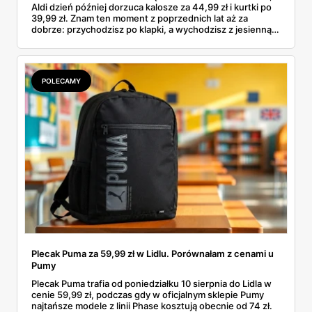
Aldi dzień później dorzuca kalosze za 44,99 zł i kurtki po
39,99 zł. Znam ten moment z poprzednich lat aż za
dobrze: przychodzisz po klapki, a wychodzisz z jesienną
garderobą dla całej rodziny. Sprawdziłam, co dokładnie
pojawi się w gazetkach w przyszłym tygodniu i czy jest
sens kupować jesień, zanim skończą się wakacje.
POLECAMY
Plecak Puma za 59,99 zł w Lidlu. Porównałam z cenami u
Pumy
Plecak Puma trafia od poniedziałku 10 sierpnia do Lidla w
cenie 59,99 zł, podczas gdy w oficjalnym sklepie Pumy
najtańsze modele z linii Phase kosztują obecnie od 74 zł.