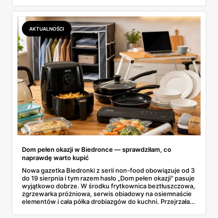
butelka za 14,99 zł dla nieprzekonanych. Sprawdziłam
wszystkie oferty i policzyłam, kiedy taki zakup faktycznie
się opłaca.
AKTUALNOŚCI
Dom pełen okazji w Biedronce — sprawdziłam, co
naprawdę warto kupić
Nowa gazetka Biedronki z serii non-food obowiązuje od 3
do 19 sierpnia i tym razem hasło „Dom pełen okazji" pasuje
wyjątkowo dobrze. W środku frytkownica beztłuszczowa,
zgrzewarka próżniowa, serwis obiadowy na osiemnaście
elementów i cała półka drobiazgów do kuchni. Przejrzałam
wszystkie strony i wybrałam to, po co sama ustawiłabym
się przy półce z samego rana.