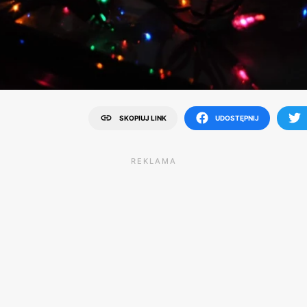
SKOPIUJ LINK
UDOSTĘPNIJ
REKLAMA