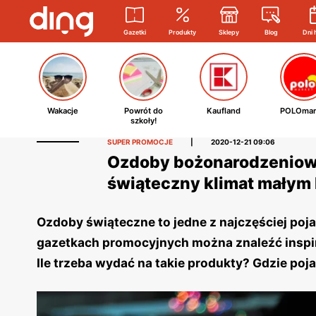
Gazetki
Produkty
Sklepy
Blog
Dni 
Wakacje
Powrót do
Kaufland
POLOmar
szkoły!
SUPER PROMOCJE
|
2020-12-21 09:06
Ozdoby bożonarodzeniowe
świąteczny klimat małym
Ozdoby świąteczne to jedne z najczęściej poj
gazetkach promocyjnych można znaleźć inspi
Ile trzeba wydać na takie produkty? Gdzie poj