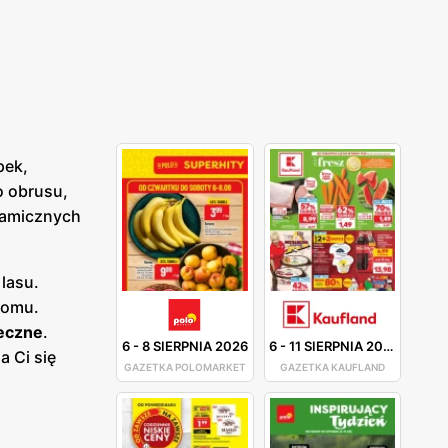
pek,
o obrusu,
ramicznych
lasu.
domu.
eczne
.
6
-
8 SIERPNIA 2026
6
-
11 SIERPNIA 2026
 Ci się
GAZETKA POLOMARKET
GAZETKA KAUFLAND