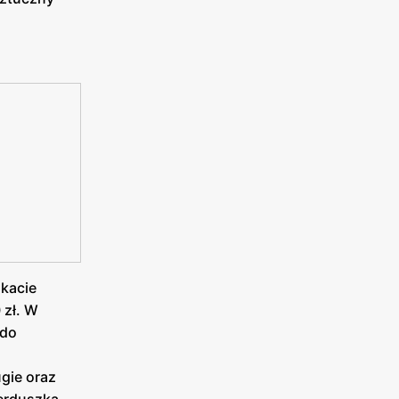
ukacie
 zł. W
 do
gie oraz