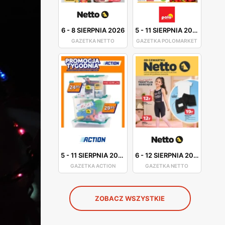
6
-
8 SIERPNIA 2026
5
-
11 SIERPNIA 2026
GAZETKA NETTO
GAZETKA POLOMARKET
5
-
11 SIERPNIA 2026
6
-
12 SIERPNIA 2026
GAZETKA ACTION
GAZETKA NETTO
ZOBACZ WSZYSTKIE