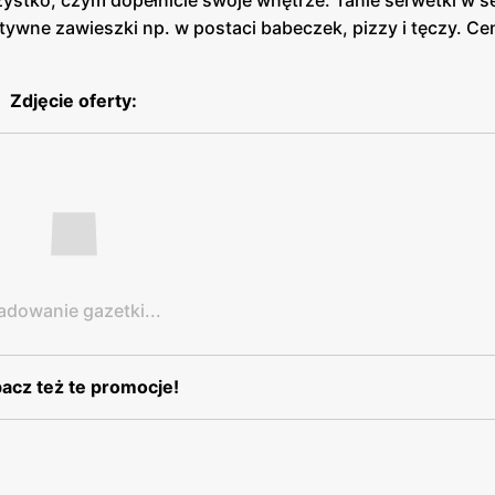
zystko, czym dopełnicie swoje wnętrze. Tanie serwetki w s
atywne zawieszki np. w postaci babeczek, pizzy i tęczy. Ce
Zdjęcie oferty:
adowanie gazetki...
acz też te promocje!