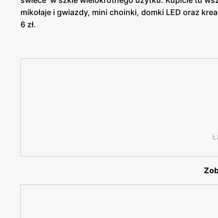
świece w szkle wielokrotnego użytku. Kupicie tu ws
mikołaje i gwiazdy, mini choinki, domki LED oraz kre
6 zł.
Ł
Zob