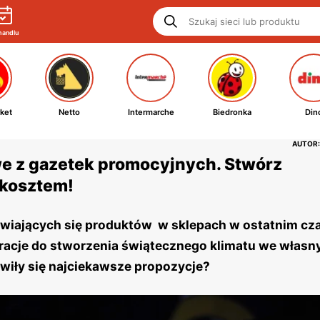
handlu
ket
Netto
Intermarche
Biedronka
Din
AUTOR:
 z gazetek promocyjnych. Stwórz
 kosztem!
awiających się produktów w sklepach w ostatnim cz
racje do stworzenia świątecznego klimatu we włas
awiły się najciekawsze propozycje?