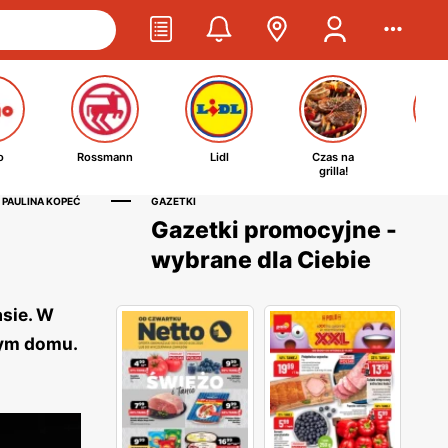
o
Rossmann
Lidl
Czas na
Ta
grilla!
kosm
 PAULINA KOPEĆ
GAZETKI
Gazetki promocyjne -
wybrane dla Ciebie
asie. W
nym domu.