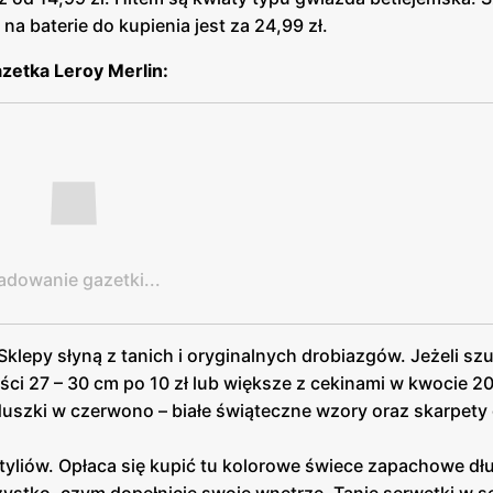
a baterie do kupienia jest za 24,99 zł.
zetka Leroy Merlin:
adowanie gazetki...
 Sklepy słyną z tanich i oryginalnych drobiazgów. Jeżeli sz
ości 27 – 30 cm po 10 zł lub większe z cekinami w kwocie 20
uszki w czerwono – białe świąteczne wzory oraz skarpety
tyliów. Opłaca się kupić tu kolorowe świece zapachowe dłu