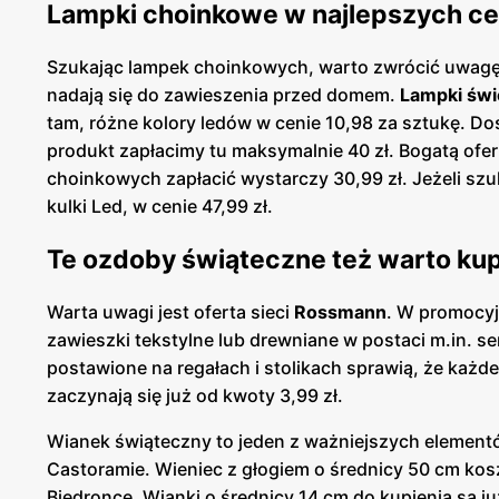
Lampki choinkowe w najlepszych c
Szukając lampek choinkowych, warto zwrócić uwagę
nadają się do zawieszenia przed domem.
Lampki świ
tam, różne kolory ledów w cenie 10,98 za sztukę. Dos
produkt zapłacimy tu maksymalnie 40 zł. Bogatą ofe
choinkowych zapłacić wystarczy 30,99 zł. Jeżeli sz
kulki Led, w cenie 47,99 zł.
Te ozdoby świąteczne też warto ku
Warta uwagi jest oferta sieci
Rossmann
. W promocyj
zawieszki tekstylne lub drewniane w postaci m.in. s
postawione na regałach i stolikach sprawią, że każ
zaczynają się już od kwoty 3,99 zł.
Wianek świąteczny to jeden z ważniejszych element
Castoramie. Wieniec z głogiem o średnicy 50 cm kosz
Biedronce. Wianki o średnicy 14 cm do kupienia są j