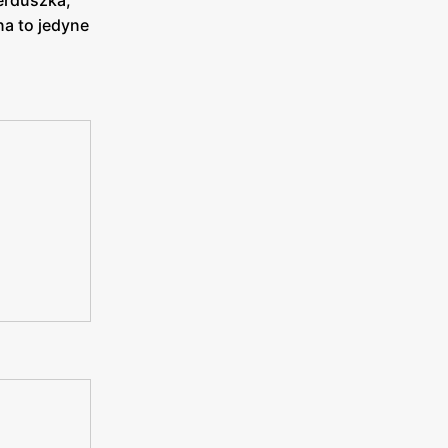
erduszka,
na to jedyne