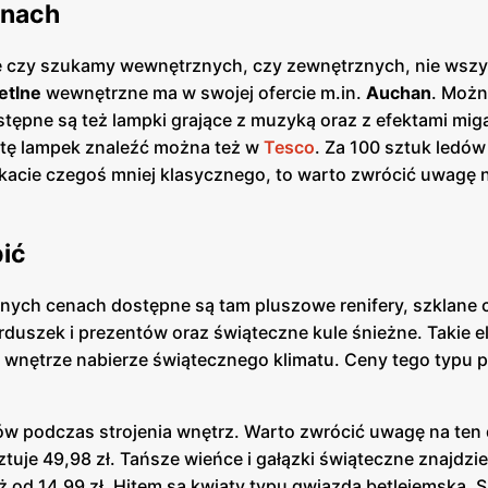
enach
 czy szukamy wewnętrznych, czy zewnętrznych, nie wszy
etlne
wewnętrzne ma w swojej ofercie m.in.
Auchan
. Możn
tępne są też lampki grające z muzyką oraz z efektami miga
rtę lampek znaleźć można też w
Tesco
. Za 100 sztuk ledów
ukacie czegoś mniej klasycznego, to warto zwrócić uwagę 
pić
nych cenach dostępne są tam pluszowe renifery, szklane c
erduszek i prezentów oraz świąteczne kule śnieżne. Takie 
de wnętrze nabierze świątecznego klimatu. Ceny tego typu
ów podczas strojenia wnętrz. Warto zwrócić uwagę na ten
tuje 49,98 zł. Tańsze wieńce i gałązki świąteczne znajdz
uż od 14,99 zł. Hitem są kwiaty typu gwiazda betlejemska. 