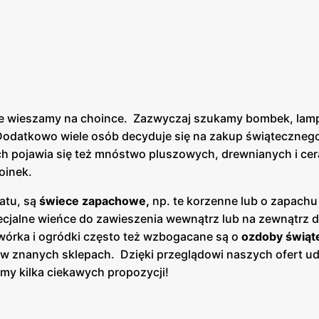
óre wieszamy na choince. Zazwyczaj szukamy bombek, lam
 Dodatkowo wiele osób decyduje się na zakup świąteczneg
ach pojawia się też mnóstwo pluszowych, drewnianych i ce
hoinek.
atu, są
świece zapachowe,
np. te korzenne lub o zapachu 
ecjalne wieńce do zawieszenia wewnątrz lub na zewnątrz 
dwórka i ogródki często też wzbogacane są o
ozdoby świąt
znanych sklepach. Dzięki przeglądowi naszych ofert uda
y kilka ciekawych propozycji!