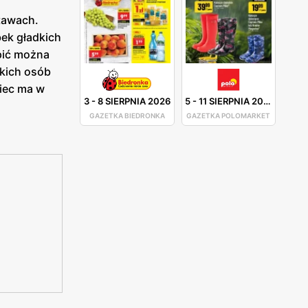
stawach.
ek gładkich
pić można
akich osób
Siec ma w
3
-
8 SIERPNIA 2026
5
-
11 SIERPNIA 2026
GAZETKA BIEDRONKA
GAZETKA POLOMARKET