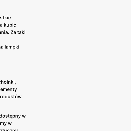
stkie
a kupić
nia. Za taki
na lampki
hoinki,
elementy
 produktów
 dostępny w
iemy w
Sztuczny