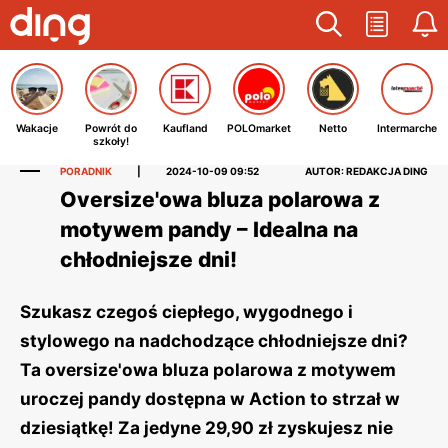
Wakacje
Powrót do
Kaufland
POLOmarket
Netto
Intermarche
szkoły!
PORADNIK
|
2024-10-09 09:52
AUTOR: REDAKCJA DING
Oversize'owa bluza polarowa z
motywem pandy – Idealna na
chłodniejsze dni!
Szukasz czegoś ciepłego, wygodnego i
stylowego na nadchodzące chłodniejsze dni?
Ta oversize'owa bluza polarowa z motywem
uroczej pandy dostępna w Action to strzał w
dziesiątkę! Za jedyne 29,90 zł zyskujesz nie