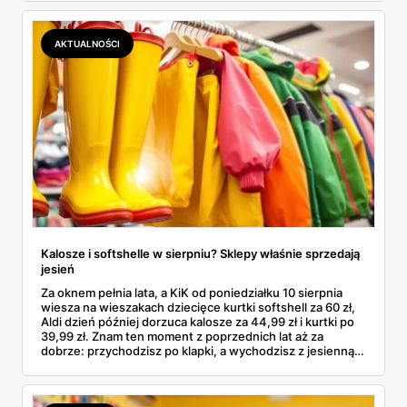
kosztuje i po czym poznać, że sprzedawca nie wciska nam
podróbki. Spisałam wszystko, czego się dowiedziałam —
łącznie z jedną wpadką, o której za chwilę.
AKTUALNOŚCI
Kalosze i softshelle w sierpniu? Sklepy właśnie sprzedają
jesień
Za oknem pełnia lata, a KiK od poniedziałku 10 sierpnia
wiesza na wieszakach dziecięce kurtki softshell za 60 zł,
Aldi dzień później dorzuca kalosze za 44,99 zł i kurtki po
39,99 zł. Znam ten moment z poprzednich lat aż za
dobrze: przychodzisz po klapki, a wychodzisz z jesienną
garderobą dla całej rodziny. Sprawdziłam, co dokładnie
pojawi się w gazetkach w przyszłym tygodniu i czy jest
sens kupować jesień, zanim skończą się wakacje.