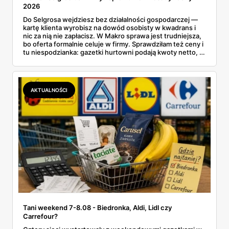
2026
Do Selgrosa wejdziesz bez działalności gospodarczej —
kartę klienta wyrobisz na dowód osobisty w kwadrans i
nic za nią nie zapłacisz. W Makro sprawa jest trudniejsza,
bo oferta formalnie celuje w firmy. Sprawdziłam też ceny i
tu niespodzianka: gazetki hurtowni podają kwoty netto, a
przy kasie doliczany jest VAT. Co więcej, hurt wcale nie
zawsze wygrywa — ta sama kawa ziarnista kosztuje w
Makro ponad dwa razy więcej niż w weekendowej
promocji dyskontu.
AKTUALNOŚCI
Tani weekend 7-8.08 - Biedronka, Aldi, Lidl czy
Carrefour?