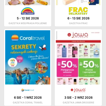
5
-
12 SIE 2026
6
-
13 SIE 2026
GAZETKA WSS PRAGA POŁUDNIE
GAZETKA FRAC
6 SIE
-
1 WRZ 2026
3 SIE
-
2 WRZ 2026
GAZETKA CORAL TRAVEL
GAZETKA JAWA DROGERIE