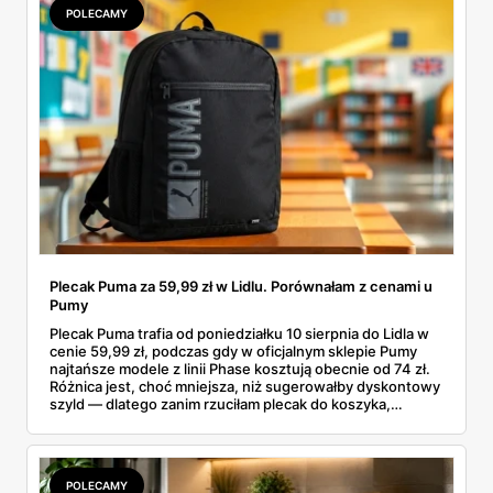
POLECAMY
Plecak Puma za 59,99 zł w Lidlu. Porównałam z cenami u
Pumy
Plecak Puma trafia od poniedziałku 10 sierpnia do Lidla w
cenie 59,99 zł, podczas gdy w oficjalnym sklepie Pumy
najtańsze modele z linii Phase kosztują obecnie od 74 zł.
Różnica jest, choć mniejsza, niż sugerowałby dyskontowy
szyld — dlatego zanim rzuciłam plecak do koszyka,
rozłożyłam ceny na czynniki pierwsze. Poniżej cała
rozpiska: co dokładnie sprzedaje Lidl, ile kosztują
odpowiedniki u producenta i komu ten zakup naprawdę
się opłaci.
POLECAMY