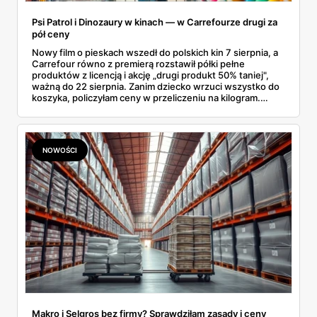
Psi Patrol i Dinozaury w kinach — w Carrefourze drugi za
pół ceny
Nowy film o pieskach wszedł do polskich kin 7 sierpnia, a
Carrefour równo z premierą rozstawił półki pełne
produktów z licencją i akcję „drugi produkt 50% taniej",
ważną do 22 sierpnia. Zanim dziecko wrzuci wszystko do
koszyka, policzyłam ceny w przeliczeniu na kilogram.
Wnioski? Krem orzechowy z paluszkami za 3,49 zł to
prawie 140 zł za kilogram, ale lody do mrożenia i rurki
waflowe bronią się nawet bez rabatu.
NOWOŚCI
Makro i Selgros bez firmy? Sprawdziłam zasady i ceny