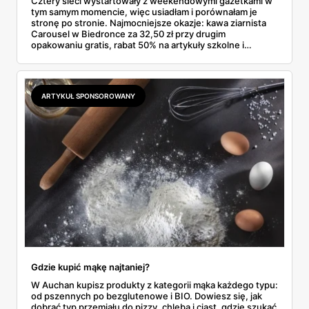
Cztery sieci wystartowały z weekendowymi gazetkami w
tym samym momencie, więc usiadłam i porównałam je
stronę po stronie. Najmocniejsze okazje: kawa ziarnista
Carousel w Biedronce za 32,50 zł przy drugim
opakowaniu gratis, rabat 50% na artykuły szkolne i
przemysłowe przy zakupie trzech sztuk oraz banany po
2,99 zł za kilogram, ale wyłącznie w sobotę z aplikacją. Aldi
odpowiada masłem za 2,99 zł. Werdykt w skrócie:
najwięcej wyciśniesz z Biedronki, po świeże warzywa jedź
ARTYKUŁ SPONSOROWANY
do Aldi.
Gdzie kupić mąkę najtaniej?
W Auchan kupisz produkty z kategorii mąka każdego typu:
od pszennych po bezglutenowe i BIO. Dowiesz się, jak
dobrać typ przemiału do pizzy, chleba i ciast, gdzie szukać