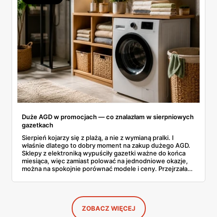
Duże AGD w promocjach — co znalazłam w sierpniowych
gazetkach
Sierpień kojarzy się z plażą, a nie z wymianą pralki. I
właśnie dlatego to dobry moment na zakup dużego AGD.
Sklepy z elektroniką wypuściły gazetki ważne do końca
miesiąca, więc zamiast polować na jednodniowe okazje,
można na spokojnie porównać modele i ceny. Przejrzałam
aktualne promocje AGD i RTV — poniżej wszystko, co
znalazłam, z cenami i terminami.
ZOBACZ WIĘCEJ