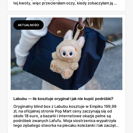
tej kwoty, więc przecierałam oczy, kiedy zobaczyłam ją w
gazetce między dresami a wkrętarką. Padel to dziś
najszybciej rosnący sport w Polsce: kortów przybywa
lawinowo, a chętnych jeszcze szybciej. Sprawdziłam, co
dokładnie dostajemy za te pieniądze i komu taka rakieta
AKTUALNOŚCI
faktycznie wystarczy.
Labubu — ile kosztuje oryginał i jak nie kupić podróbki?
Oryginalny blind box z Labubu kosztuje w Empiku 199,99
zł, na oficjalnej stronie Pop Mart ceny zaczynają się od
około 18 euro, a bazarki i internetowe okazje pełne są
podróbek zwanych Lafufu. Moja siostrzenica wypatrzyła
tego zębatego stworka na plecaku koleżanki i tak zaczęło
się rodzinne śledztwo: co to właściwie jest, ile naprawdę