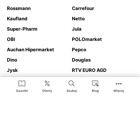
Rossmann
Carrefour
Kaufland
Netto
Super-Pharm
Jula
OBI
POLOmarket
Auchan Hipermarket
Pepco
Dino
Douglas
Jysk
RTV EURO AGD
Action
Media Expert
Deichmann
Media Markt
Gazetki
Oferty
Szukaj
Blog
Więcej
Ding.pl to serwis internetowy prezentujący
gazetki promocyjne
oraz
katalogi
sklepów i dużych sieci handlowych. Dzięki
geolokalizacji otrzymasz przede wszystkim oferty sklepów, z
Twojego bliskiego otoczenia. Dodatkowo na stronie znajdziesz
adresy sklepów, więc w trakcie podróży bez problemu trafisz do
ulubionego sklepu.