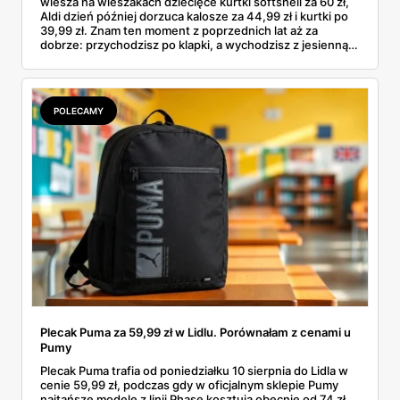
wiesza na wieszakach dziecięce kurtki softshell za 60 zł,
Aldi dzień później dorzuca kalosze za 44,99 zł i kurtki po
39,99 zł. Znam ten moment z poprzednich lat aż za
dobrze: przychodzisz po klapki, a wychodzisz z jesienną
garderobą dla całej rodziny. Sprawdziłam, co dokładnie
pojawi się w gazetkach w przyszłym tygodniu i czy jest
sens kupować jesień, zanim skończą się wakacje.
POLECAMY
Plecak Puma za 59,99 zł w Lidlu. Porównałam z cenami u
Pumy
Plecak Puma trafia od poniedziałku 10 sierpnia do Lidla w
cenie 59,99 zł, podczas gdy w oficjalnym sklepie Pumy
najtańsze modele z linii Phase kosztują obecnie od 74 zł.