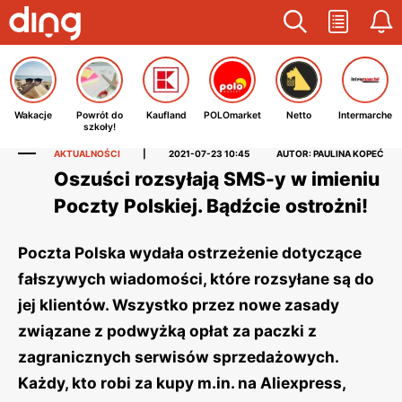
Wakacje
Powrót do
Kaufland
POLOmarket
Netto
Intermarche
szkoły!
AKTUALNOŚCI
|
2021-07-23 10:45
AUTOR: PAULINA KOPEĆ
Oszuści rozsyłają SMS-y w imieniu
Poczty Polskiej. Bądźcie ostrożni!
Poczta Polska wydała ostrzeżenie dotyczące
fałszywych wiadomości, które rozsyłane są do
jej klientów. Wszystko przez nowe zasady
związane z podwyżką opłat za paczki z
zagranicznych serwisów sprzedażowych.
Każdy, kto robi za kupy m.in. na Aliexpress,