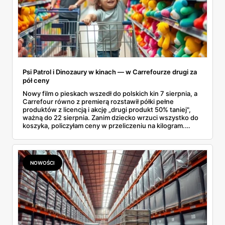
Psi Patrol i Dinozaury w kinach — w Carrefourze drugi za
pół ceny
Nowy film o pieskach wszedł do polskich kin 7 sierpnia, a
Carrefour równo z premierą rozstawił półki pełne
produktów z licencją i akcję „drugi produkt 50% taniej",
ważną do 22 sierpnia. Zanim dziecko wrzuci wszystko do
koszyka, policzyłam ceny w przeliczeniu na kilogram.
Wnioski? Krem orzechowy z paluszkami za 3,49 zł to
prawie 140 zł za kilogram, ale lody do mrożenia i rurki
waflowe bronią się nawet bez rabatu.
NOWOŚCI