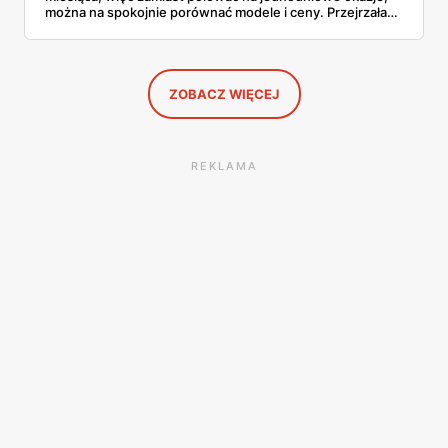
można na spokojnie porównać modele i ceny. Przejrzałam
aktualne promocje AGD i RTV — poniżej wszystko, co
znalazłam, z cenami i terminami.
ZOBACZ WIĘCEJ
REKLAMA