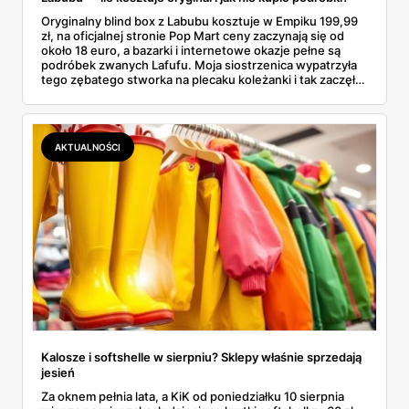
Oryginalny blind box z Labubu kosztuje w Empiku 199,99
zł, na oficjalnej stronie Pop Mart ceny zaczynają się od
około 18 euro, a bazarki i internetowe okazje pełne są
podróbek zwanych Lafufu. Moja siostrzenica wypatrzyła
tego zębatego stworka na plecaku koleżanki i tak zaczęło
się rodzinne śledztwo: co to właściwie jest, ile naprawdę
kosztuje i po czym poznać, że sprzedawca nie wciska nam
podróbki. Spisałam wszystko, czego się dowiedziałam —
łącznie z jedną wpadką, o której za chwilę.
AKTUALNOŚCI
Kalosze i softshelle w sierpniu? Sklepy właśnie sprzedają
jesień
Za oknem pełnia lata, a KiK od poniedziałku 10 sierpnia