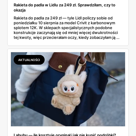
Rakieta do padla w Lidlu za 249 zł. Sprawdziłam, czy to
okazja
Rakieta do padla za 249 zł — tyle Lidl policzy sobie od
poniedziałku 10 sierpnia za model Crivit z karbonowym
splotem 12K. W sklepach specjalistycznych podobne
konstrukcje zaczynają się od mniej więcej dwukrotności
tej kwoty, więc przecierałam oczy, kiedy zobaczyłam ją w
gazetce między dresami a wkrętarką. Padel to dziś
najszybciej rosnący sport w Polsce: kortów przybywa
lawinowo, a chętnych jeszcze szybciej. Sprawdziłam, co
dokładnie dostajemy za te pieniądze i komu taka rakieta
AKTUALNOŚCI
faktycznie wystarczy.
Labubu — ile kosztuje oryginał i jak nie kupić podróbki?