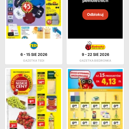
pełnoletnich
Odblokuj
6
-
15 SIE 2026
9
-
22 SIE 2026
GAZETKA TEDI
GAZETKA BIEDRONKA