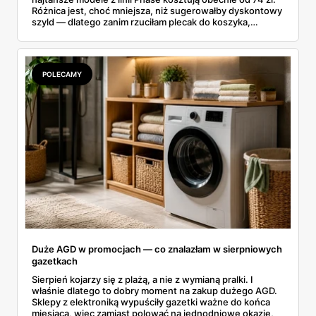
Różnica jest, choć mniejsza, niż sugerowałby dyskontowy
szyld — dlatego zanim rzuciłam plecak do koszyka,
rozłożyłam ceny na czynniki pierwsze. Poniżej cała
rozpiska: co dokładnie sprzedaje Lidl, ile kosztują
odpowiedniki u producenta i komu ten zakup naprawdę
się opłaci.
POLECAMY
Duże AGD w promocjach — co znalazłam w sierpniowych
gazetkach
Sierpień kojarzy się z plażą, a nie z wymianą pralki. I
właśnie dlatego to dobry moment na zakup dużego AGD.
Sklepy z elektroniką wypuściły gazetki ważne do końca
miesiąca, więc zamiast polować na jednodniowe okazje,