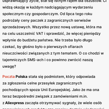
usprawniający życie, stał się istnym rajem dla oszustów. Ci
widzą okazję w każdym nadciągającym wydarzeniu
społecznym czy gospodarczym. Od lipca tego roku
podrożały ceny paczek z zagranicznych serwisów
sprzedażowych. Wszystko przez nową ustawę, która ma
na celu uszczelnić VAT i sprawdzić, że więcej pieniędzy
wpłynie do budżetu państwa. Nie trzeba było długo
czekać, by głośno było o pierwszych ofiarach
nieuczciwości związanych z tym tematem. O co chodzi w
tajemniczych SMS-ach i co powinno zwrócić naszą
uwagę?
Poczta
Polska
stała się podmiotem, który odpowiada
za zgłoszenia celne przesyłek zagranicznych
pochodzących spoza Unii Europejskiej. Jako że ma ona
teraz bezpośredni związek z zamówieniami m.in.
z
Aliexpress
zaczęła otrzymywać sygnały, że wiele osób