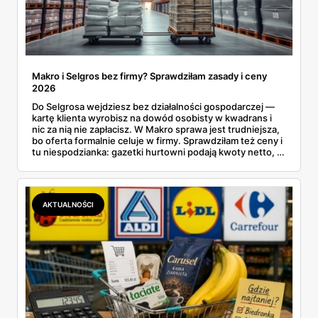
Makro i Selgros bez firmy? Sprawdziłam zasady i ceny
2026
Do Selgrosa wejdziesz bez działalności gospodarczej —
kartę klienta wyrobisz na dowód osobisty w kwadrans i
nic za nią nie zapłacisz. W Makro sprawa jest trudniejsza,
bo oferta formalnie celuje w firmy. Sprawdziłam też ceny i
tu niespodzianka: gazetki hurtowni podają kwoty netto, a
przy kasie doliczany jest VAT. Co więcej, hurt wcale nie
zawsze wygrywa — ta sama kawa ziarnista kosztuje w
Makro ponad dwa razy więcej niż w weekendowej
promocji dyskontu.
AKTUALNOŚCI