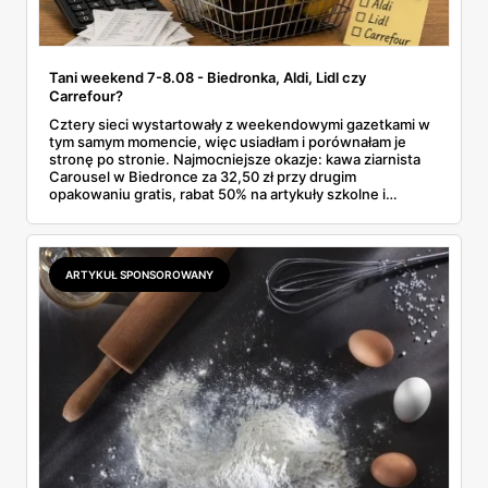
Tani weekend 7-8.08 - Biedronka, Aldi, Lidl czy
Carrefour?
Cztery sieci wystartowały z weekendowymi gazetkami w
tym samym momencie, więc usiadłam i porównałam je
stronę po stronie. Najmocniejsze okazje: kawa ziarnista
Carousel w Biedronce za 32,50 zł przy drugim
opakowaniu gratis, rabat 50% na artykuły szkolne i
przemysłowe przy zakupie trzech sztuk oraz banany po
2,99 zł za kilogram, ale wyłącznie w sobotę z aplikacją. Aldi
odpowiada masłem za 2,99 zł. Werdykt w skrócie:
najwięcej wyciśniesz z Biedronki, po świeże warzywa jedź
ARTYKUŁ SPONSOROWANY
do Aldi.