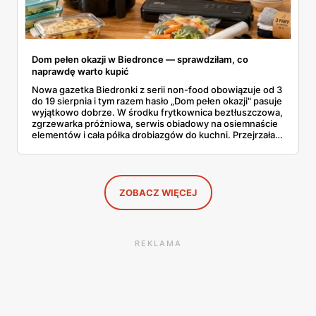
Dom pełen okazji w Biedronce — sprawdziłam, co
naprawdę warto kupić
Nowa gazetka Biedronki z serii non-food obowiązuje od 3
do 19 sierpnia i tym razem hasło „Dom pełen okazji" pasuje
wyjątkowo dobrze. W środku frytkownica beztłuszczowa,
zgrzewarka próżniowa, serwis obiadowy na osiemnaście
elementów i cała półka drobiazgów do kuchni. Przejrzałam
wszystkie strony i wybrałam to, po co sama ustawiłabym
się przy półce z samego rana.
ZOBACZ WIĘCEJ
REKLAMA