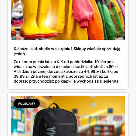
Kalosze i softshelle w sierpniu? Sklepy właśnie sprzedają
jesień
Za oknem pełnia lata, a KiK od poniedziałku 10 sierpnia
wiesza na wieszakach dziecięce kurtki softshell za 60 zł,
Aldi dzień później dorzuca kalosze za 44,99 zł i kurtki po
39,99 zł. Znam ten moment z poprzednich lat aż za
dobrze: przychodzisz po klapki, a wychodzisz z jesienną
garderobą dla całej rodziny. Sprawdziłam, co dokładnie
pojawi się w gazetkach w przyszłym tygodniu i czy jest
sens kupować jesień, zanim skończą się wakacje.
POLECAMY