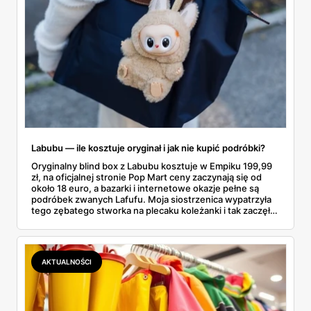
Labubu — ile kosztuje oryginał i jak nie kupić podróbki?
Oryginalny blind box z Labubu kosztuje w Empiku 199,99
zł, na oficjalnej stronie Pop Mart ceny zaczynają się od
około 18 euro, a bazarki i internetowe okazje pełne są
podróbek zwanych Lafufu. Moja siostrzenica wypatrzyła
tego zębatego stworka na plecaku koleżanki i tak zaczęło
się rodzinne śledztwo: co to właściwie jest, ile naprawdę
kosztuje i po czym poznać, że sprzedawca nie wciska nam
podróbki. Spisałam wszystko, czego się dowiedziałam —
łącznie z jedną wpadką, o której za chwilę.
AKTUALNOŚCI