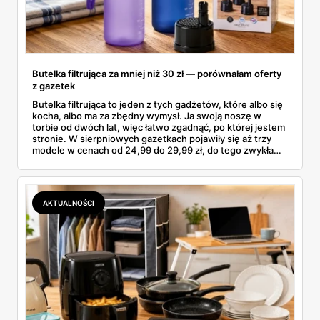
Butelka filtrująca za mniej niż 30 zł — porównałam oferty
z gazetek
Butelka filtrująca to jeden z tych gadżetów, które albo się
kocha, albo ma za zbędny wymysł. Ja swoją noszę w
torbie od dwóch lat, więc łatwo zgadnąć, po której jestem
stronie. W sierpniowych gazetkach pojawiły się aż trzy
modele w cenach od 24,99 do 29,99 zł, do tego zwykła
butelka za 14,99 zł dla nieprzekonanych. Sprawdziłam
wszystkie oferty i policzyłam, kiedy taki zakup faktycznie
się opłaca.
AKTUALNOŚCI