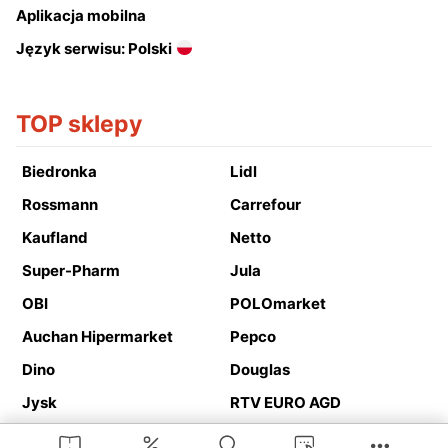
Aplikacja mobilna
Język serwisu: Polski
TOP sklepy
Biedronka
Lidl
Rossmann
Carrefour
Kaufland
Netto
Super-Pharm
Jula
OBI
POLOmarket
Auchan Hipermarket
Pepco
Dino
Douglas
Jysk
RTV EURO AGD
Action
Media Expert