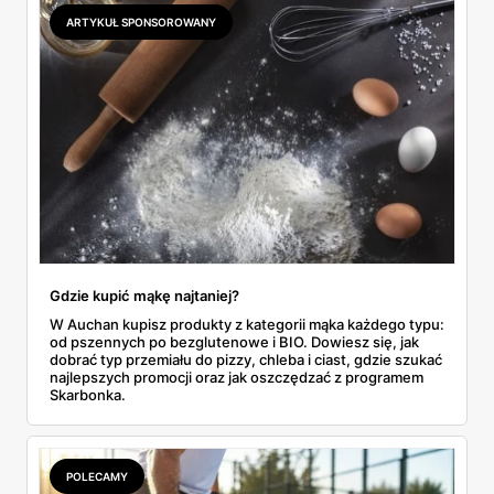
najwięcej wyciśniesz z Biedronki, po świeże warzywa jedź
ARTYKUŁ SPONSOROWANY
do Aldi.
Gdzie kupić mąkę najtaniej?
W Auchan kupisz produkty z kategorii mąka każdego typu:
od pszennych po bezglutenowe i BIO. Dowiesz się, jak
dobrać typ przemiału do pizzy, chleba i ciast, gdzie szukać
najlepszych promocji oraz jak oszczędzać z programem
Skarbonka.
POLECAMY