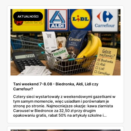
AKTUALNOŚCI
Tani weekend 7-8.08 - Biedronka, Aldi, Lidl czy
Carrefour?
Cztery sieci wystartowały z weekendowymi gazetkami w
tym samym momencie, więc usiadłam i porównałam je
stronę po stronie. Najmocniejsze okazje: kawa ziarnista
Carousel w Biedronce za 32,50 zł przy drugim
opakowaniu gratis, rabat 50% na artykuły szkolne i
przemysłowe przy zakupie trzech sztuk oraz banany po
2,99 zł za kilogram, ale wyłącznie w sobotę z aplikacją. Aldi
odpowiada masłem za 2,99 zł. Werdykt w skrócie: