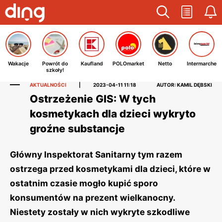
Wakacje
Powrót do
Kaufland
POLOmarket
Netto
Intermarche
szkoły!
AKTUALNOŚCI
|
2023-04-11 11:18
AUTOR: KAMIL DĘBSKI
Ostrzeżenie GIS: W tych
kosmetykach dla dzieci wykryto
groźne substancje
Główny Inspektorat Sanitarny tym razem
ostrzega przed kosmetykami dla dzieci, które w
ostatnim czasie mogło kupić sporo
konsumentów na prezent wielkanocny.
Niestety zostały w nich wykryte szkodliwe