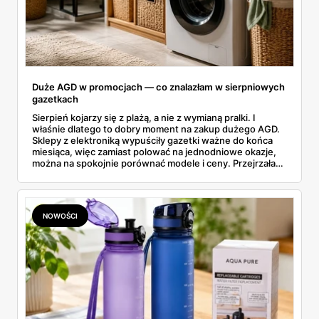
Duże AGD w promocjach — co znalazłam w sierpniowych
gazetkach
Sierpień kojarzy się z plażą, a nie z wymianą pralki. I
właśnie dlatego to dobry moment na zakup dużego AGD.
Sklepy z elektroniką wypuściły gazetki ważne do końca
miesiąca, więc zamiast polować na jednodniowe okazje,
można na spokojnie porównać modele i ceny. Przejrzałam
aktualne promocje AGD i RTV — poniżej wszystko, co
znalazłam, z cenami i terminami.
NOWOŚCI