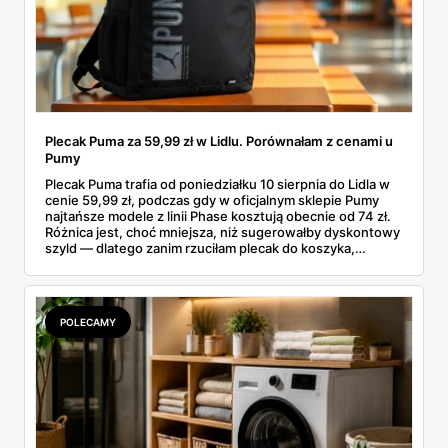
Plecak Puma za 59,99 zł w Lidlu. Porównałam z cenami u
Pumy
Plecak Puma trafia od poniedziałku 10 sierpnia do Lidla w
cenie 59,99 zł, podczas gdy w oficjalnym sklepie Pumy
najtańsze modele z linii Phase kosztują obecnie od 74 zł.
Różnica jest, choć mniejsza, niż sugerowałby dyskontowy
szyld — dlatego zanim rzuciłam plecak do koszyka,
rozłożyłam ceny na czynniki pierwsze. Poniżej cała
rozpiska: co dokładnie sprzedaje Lidl, ile kosztują
odpowiedniki u producenta i komu ten zakup naprawdę
się opłaci.
POLECAMY