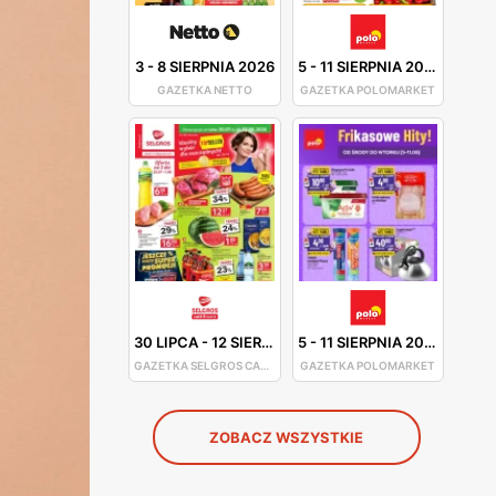
3
-
8 SIERPNIA 2026
5
-
11 SIERPNIA 2026
GAZETKA NETTO
GAZETKA POLOMARKET
30 LIPCA
-
12 SIERPNIA 2026
5
-
11 SIERPNIA 2026
GAZETKA SELGROS CASH&CARRY
GAZETKA POLOMARKET
ZOBACZ WSZYSTKIE