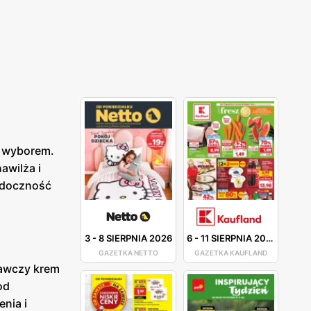
m wyborem.
awilża i
widoczność
3
-
8 SIERPNIA 2026
6
-
11 SIERPNIA 2026
GAZETKA NETTO
GAZETKA KAUFLAND
rawczy krem
od
nia i