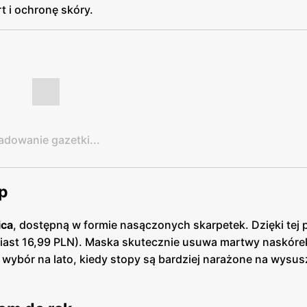
 i ochronę skóry.
adowanie gazetki...
óp
ica
, dostępną w formie nasączonych skarpetek. Dzięki tej 
iast 16,99 PLN). Maska skutecznie usuwa martwy naskóre
 wybór na lato, kiedy stopy są bardziej narażone na wysusz