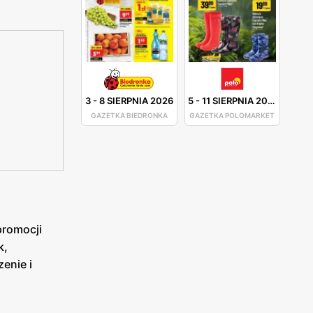
3
-
8 SIERPNIA 2026
5
-
11 SIERPNIA 2026
GAZETKA BIEDRONKA
GAZETKA POLOMARKET
promocji
k,
enie i