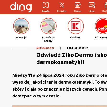
Gazetki
Produkty
Sklepy
Blog
Dni 
Wakacje
Powrót do
Kaufland
POLOmar
szkoły!
AKTUALNOŚCI
|
2024-07-12 10:20
Odwiedź Ziko Dermo i sko
dermokosmetyki!
Między 11 a 24 lipca 2024 roku Ziko Dermo of
wysokiej jakości tanie dermokosmetyki. To św
skóry i ciała po znacznie niższych cenach. Po
dostępne w tym czasie.