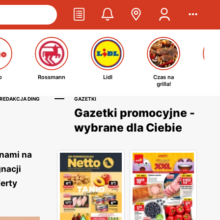
o
Rossmann
Lidl
Czas na
Ta
grilla!
kosm
 REDAKCJA DING
GAZETKI
Gazetki promocyjne -
wybrane dla Ciebie
enami na
nacji
ferty