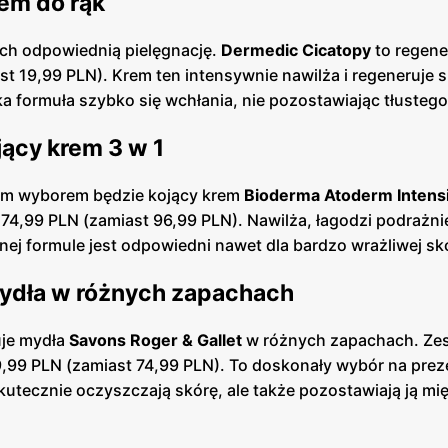
em do rąk
ich odpowiednią pielęgnację.
Dermedic Cicatopy
to regene
t 19,99 PLN). Krem ten intensywnie nawilża i regeneruje s
a formuła szybko się wchłania, nie pozostawiając tłustego 
jący krem 3 w 1
nym wyborem będzie kojący krem
Bioderma Atoderm Intens
74,99 PLN (zamiast 96,99 PLN). Nawilża, łagodzi podrażnie
nej formule jest odpowiedni nawet dla bardzo wrażliwej sk
mydła w różnych zapachach
uje mydła
Savons Roger & Gallet
w różnych zapachach. Zes
9,99 PLN (zamiast 74,99 PLN). To doskonały wybór na prez
utecznie oczyszczają skórę, ale także pozostawiają ją mię