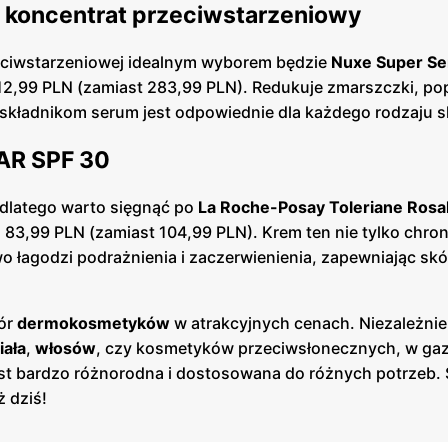
y koncentrat przeciwstarzeniowy
eciwstarzeniowej idealnym wyborem będzie
Nuxe Super Se
212,99 PLN (zamiast 283,99 PLN). Redukuje zmarszczki, po
m składnikom serum jest odpowiednie dla każdego rodzaju s
 AR SPF 30
 dlatego warto sięgnąć po
La Roche-Posay Toleriane Rosa
 83,99 PLN (zamiast 104,99 PLN). Krem ten nie tylko chron
 łagodzi podrażnienia i zaczerwienienia, zapewniając sk
bór
dermokosmetyków
w atrakcyjnych cenach. Niezależnie
iała
,
włosów
, czy kosmetyków przeciwsłonecznych, w gaz
est bardzo różnorodna i dostosowana do różnych potrzeb. 
ż dziś!