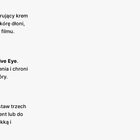
rujący krem
kórę dłoni,
filmu.
ive Eye
.
nia i chroni
óry.
taw trzech
ent lub do
kką i