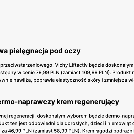
wa pielęgnacja pod oczy
przeciwstarzeniowego, Vichy Liftactiv będzie doskonały
tępny w cenie 79,99 PLN (zamiast 109,99 PLN). Produkt n
ywnie nawilża, poprawia elastyczność skóry i zmniejsza 
dermo-naprawczy krem regenerujący
sywnej regeneracji, doskonałym wyborem będzie dermo-nap
dukt ten jest odpowiedni dla dorosłych, dzieci i niemowląt 
 za 46,99 PLN (zamiast 58,99 PLN). Krem łagodzi podrażnie