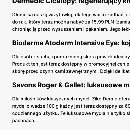
Dermedic Cicatopy: regenerujący kr
Dłonie są naszą wizytówką, dlatego warto zadbać o 
do rąk, który teraz można nabyć za 15,99 PLN (zamias
chroniąc ją przed wysuszeniem i pękaniem. Jego lekk
Bioderma Atoderm Intensive Eye: ko
Dla osób z suchą i podrażnioną skórą powiek ideal
Produkt ten jest teraz dostępny w promocyjnej cenie 
skórę przed czynnikami zewnętrznymi. Dzięki delikat
Savons Roger & Gallet: luksusowe 
Dla miłośników klasycznych mydeł, Ziko Dermo ofer
mydeł o wadze 100 g każdy jest teraz dostępny za 6
codziennego użytku. Te luksusowe mydła nie tylko sk
pachnącą.