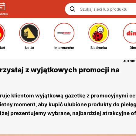
handlu
ket
Netto
Intermarche
Biedronka
Din
AUTOR:
rzystaj z wyjątkowych promocji na
eruje klientom wyjątkową gazetkę z promocyjnymi c
ietny moment, aby kupić ulubione produkty do pielęg
niżej prezentujemy wybrane, najbardziej atrakcyjne o