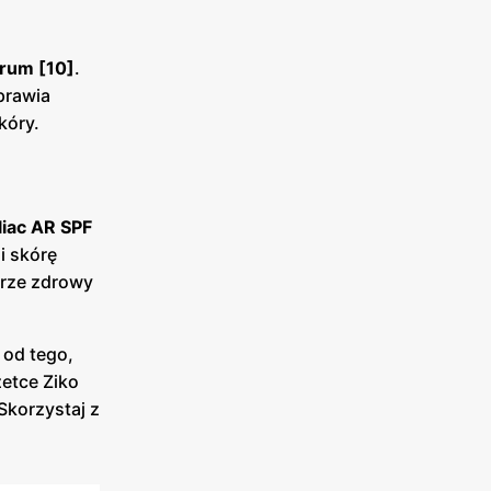
rum [10]
.
prawia
kóry.
liac AR SPF
i skórę
órze zdrowy
 od tego,
etce Ziko
Skorzystaj z