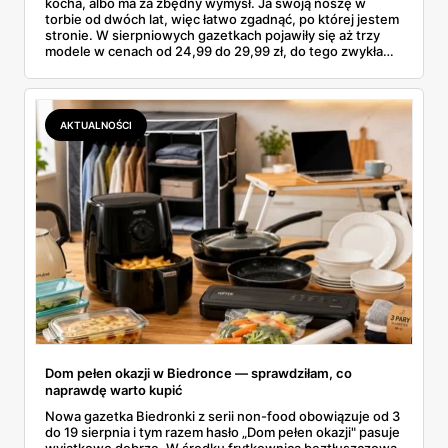
kocha, albo ma za zbędny wymysł. Ja swoją noszę w
torbie od dwóch lat, więc łatwo zgadnąć, po której jestem
stronie. W sierpniowych gazetkach pojawiły się aż trzy
modele w cenach od 24,99 do 29,99 zł, do tego zwykła
butelka za 14,99 zł dla nieprzekonanych. Sprawdziłam
wszystkie oferty i policzyłam, kiedy taki zakup faktycznie
się opłaca.
AKTUALNOŚCI
Dom pełen okazji w Biedronce — sprawdziłam, co
naprawdę warto kupić
Nowa gazetka Biedronki z serii non-food obowiązuje od 3
do 19 sierpnia i tym razem hasło „Dom pełen okazji" pasuje