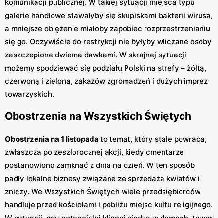
komunikacji publicznej. W takiej sytuacji miejsca typu
galerie handlowe stawałyby się skupiskami bakterii wirusa,
a mniejsze oblężenie miałoby zapobiec rozprzestrzenianiu
się go. Oczywiście do restrykcji nie byłyby wliczane osoby
zaszczepione dwiema dawkami. W skrajnej sytuacji
możemy spodziewać się podziału Polski na strefy – żółtą,
czerwoną i zieloną, zakazów zgromadzeń i dużych imprez
towarzyskich.
Obostrzenia na Wszystkich Świętych
Obostrzenia na 1 listopada
to temat, który stale powraca,
zwłaszcza po zeszłorocznej akcji, kiedy cmentarze
postanowiono zamknąć z dnia na dzień. W ten sposób
padły lokalne biznesy związane ze sprzedażą kwiatów i
zniczy. We Wszystkich Świętych wiele przedsiębiorców
handluje przed kościołami i pobliżu miejsc kultu religijnego.
W sytuacji, gdy potencjalni klienci siedzą w domach, towar