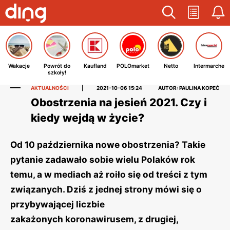
Wakacje
Powrót do
Kaufland
POLOmarket
Netto
Intermarche
szkoły!
AKTUALNOŚCI
|
2021-10-06 15:24
AUTOR: PAULINA KOPEĆ
Obostrzenia na jesień 2021. Czy i
kiedy wejdą w życie?
Od 10 października nowe obostrzenia? Takie
pytanie zadawało sobie wielu Polaków rok
temu, a w mediach aż roiło się od treści z tym
związanych. Dziś z jednej strony mówi się o
przybywającej liczbie
zakażonych koronawirusem, z drugiej,