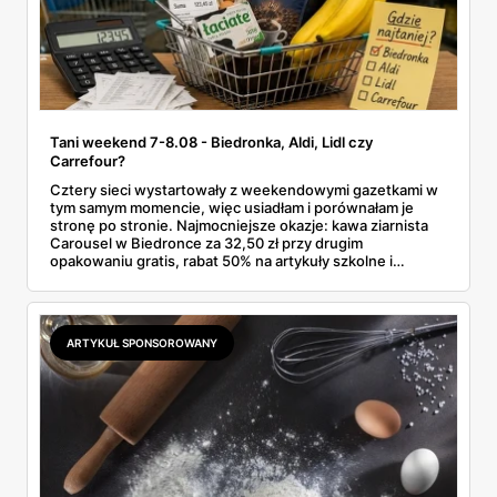
Tani weekend 7-8.08 - Biedronka, Aldi, Lidl czy
Carrefour?
Cztery sieci wystartowały z weekendowymi gazetkami w
tym samym momencie, więc usiadłam i porównałam je
stronę po stronie. Najmocniejsze okazje: kawa ziarnista
Carousel w Biedronce za 32,50 zł przy drugim
opakowaniu gratis, rabat 50% na artykuły szkolne i
przemysłowe przy zakupie trzech sztuk oraz banany po
2,99 zł za kilogram, ale wyłącznie w sobotę z aplikacją. Aldi
odpowiada masłem za 2,99 zł. Werdykt w skrócie:
najwięcej wyciśniesz z Biedronki, po świeże warzywa jedź
ARTYKUŁ SPONSOROWANY
do Aldi.