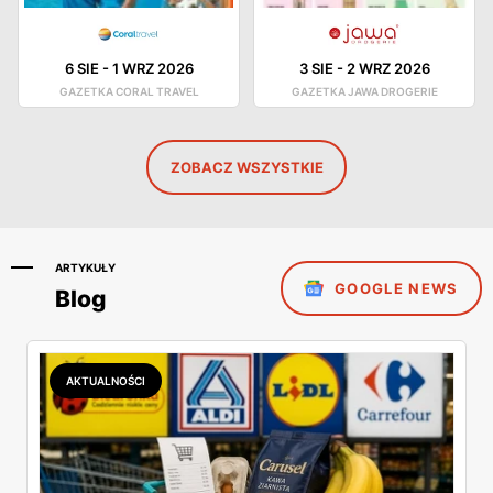
6 SIE
-
1 WRZ 2026
3 SIE
-
2 WRZ 2026
GAZETKA CORAL TRAVEL
GAZETKA JAWA DROGERIE
ZOBACZ WSZYSTKIE
ARTYKUŁY
GOOGLE NEWS
Blog
AKTUALNOŚCI