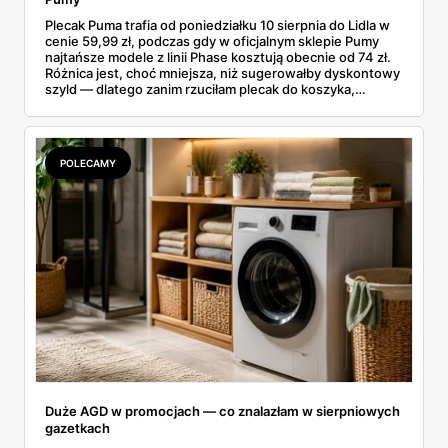
Plecak Puma trafia od poniedziałku 10 sierpnia do Lidla w
cenie 59,99 zł, podczas gdy w oficjalnym sklepie Pumy
najtańsze modele z linii Phase kosztują obecnie od 74 zł.
Różnica jest, choć mniejsza, niż sugerowałby dyskontowy
szyld — dlatego zanim rzuciłam plecak do koszyka,
rozłożyłam ceny na czynniki pierwsze. Poniżej cała
rozpiska: co dokładnie sprzedaje Lidl, ile kosztują
odpowiedniki u producenta i komu ten zakup naprawdę
się opłaci.
POLECAMY
Duże AGD w promocjach — co znalazłam w sierpniowych
gazetkach