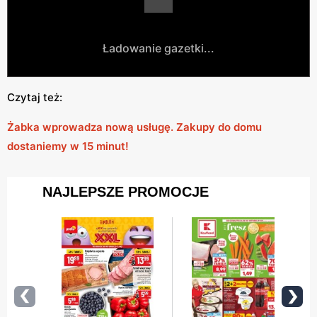
Ładowanie gazetki...
Czytaj też:
Żabka wprowadza nową usługę. Zakupy do domu
dostaniemy w 15 minut!