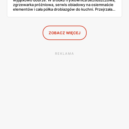
wyjątkowo dobrze. W środku frytkownica beztłuszczowa,
zgrzewarka próżniowa, serwis obiadowy na osiemnaście
elementów i cała półka drobiazgów do kuchni. Przejrzałam
wszystkie strony i wybrałam to, po co sama ustawiłabym
się przy półce z samego rana.
ZOBACZ WIĘCEJ
REKLAMA