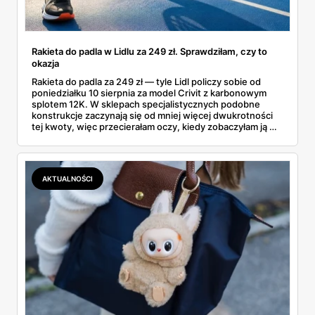
Rakieta do padla w Lidlu za 249 zł. Sprawdziłam, czy to
okazja
Rakieta do padla za 249 zł — tyle Lidl policzy sobie od
poniedziałku 10 sierpnia za model Crivit z karbonowym
splotem 12K. W sklepach specjalistycznych podobne
konstrukcje zaczynają się od mniej więcej dwukrotności
tej kwoty, więc przecierałam oczy, kiedy zobaczyłam ją w
gazetce między dresami a wkrętarką. Padel to dziś
najszybciej rosnący sport w Polsce: kortów przybywa
lawinowo, a chętnych jeszcze szybciej. Sprawdziłam, co
dokładnie dostajemy za te pieniądze i komu taka rakieta
AKTUALNOŚCI
faktycznie wystarczy.