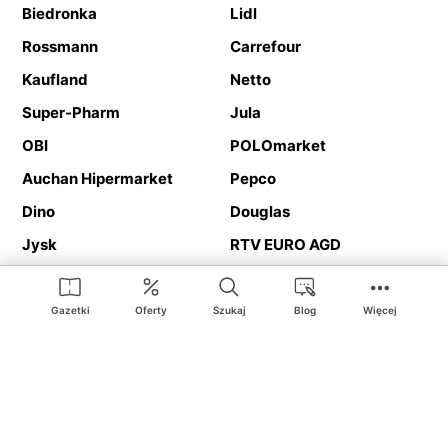
Biedronka
Lidl
Rossmann
Carrefour
Kaufland
Netto
Super-Pharm
Jula
OBI
POLOmarket
Auchan Hipermarket
Pepco
Dino
Douglas
Jysk
RTV EURO AGD
Action
Media Expert
Deichmann
Media Markt
Gazetki
Oferty
Szukaj
Blog
Więcej
Ding.pl to serwis internetowy prezentujący
gazetki promocyjne
oraz
katalogi
sklepów i dużych sieci handlowych. Dzięki
geolokalizacji otrzymasz przede wszystkim oferty sklepów, z
Twojego bliskiego otoczenia. Dodatkowo na stronie znajdziesz
adresy sklepów, więc w trakcie podróży bez problemu trafisz do