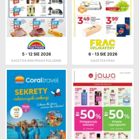
5
-
12 SIE 2026
6
-
13 SIE 2026
GAZETKA WSS PRAGA POŁUDNIE
GAZETKA FRAC