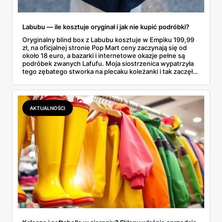
Labubu — ile kosztuje oryginał i jak nie kupić podróbki?
Oryginalny blind box z Labubu kosztuje w Empiku 199,99
zł, na oficjalnej stronie Pop Mart ceny zaczynają się od
około 18 euro, a bazarki i internetowe okazje pełne są
podróbek zwanych Lafufu. Moja siostrzenica wypatrzyła
tego zębatego stworka na plecaku koleżanki i tak zaczęło
się rodzinne śledztwo: co to właściwie jest, ile naprawdę
kosztuje i po czym poznać, że sprzedawca nie wciska nam
podróbki. Spisałam wszystko, czego się dowiedziałam —
łącznie z jedną wpadką, o której za chwilę.
AKTUALNOŚCI