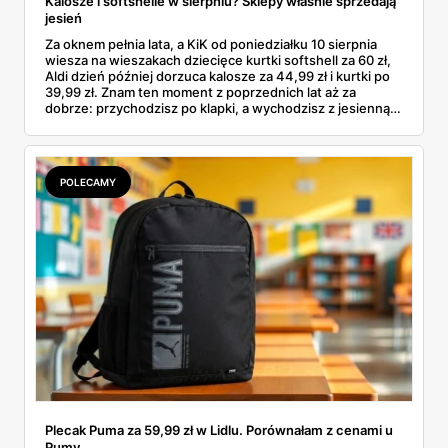
Kalosze i softshelle w sierpniu? Sklepy właśnie sprzedają
jesień
Za oknem pełnia lata, a KiK od poniedziałku 10 sierpnia
wiesza na wieszakach dziecięce kurtki softshell za 60 zł,
Aldi dzień później dorzuca kalosze za 44,99 zł i kurtki po
39,99 zł. Znam ten moment z poprzednich lat aż za
dobrze: przychodzisz po klapki, a wychodzisz z jesienną
garderobą dla całej rodziny. Sprawdziłam, co dokładnie
pojawi się w gazetkach w przyszłym tygodniu i czy jest
sens kupować jesień, zanim skończą się wakacje.
POLECAMY
Plecak Puma za 59,99 zł w Lidlu. Porównałam z cenami u
Pumy