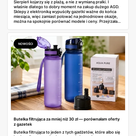
Sierpień kojarzy się z plażą, a nie z wymianą pralki. I
właśnie dlatego to dobry moment na zakup dużego AGD.
Sklepy z elektroniką wypuściły gazetki ważne do końca
miesiąca, więc zamiast polować na jednodniowe okazje,
można na spokojnie porównać modele i ceny. Przejrzałam
aktualne promocje AGD i RTV — poniżej wszystko, co
znalazłam, z cenami i terminami.
NOWOŚCI
Butelka filtrująca za mniej niż 30 zł — porównałam oferty
z gazetek
Butelka filtrująca to jeden z tych gadżetów, które albo się