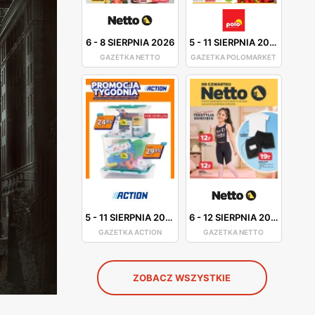
6
-
8 SIERPNIA 2026
5
-
11 SIERPNIA 2026
GAZETKA NETTO
GAZETKA POLOMARKET
5
-
11 SIERPNIA 2026
6
-
12 SIERPNIA 2026
GAZETKA ACTION
GAZETKA NETTO
ZOBACZ WSZYSTKIE