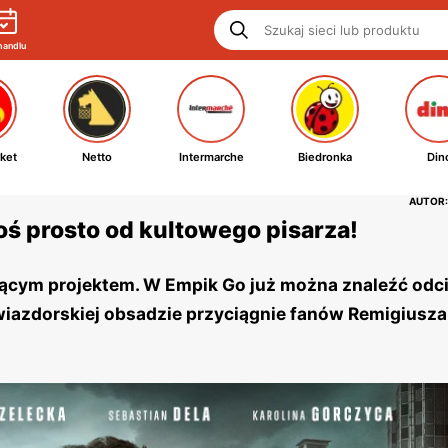
handlu
ket
Netto
Intermarche
Biedronka
Din
AUTOR:
ś prosto od kultowego pisarza!
ującym projektem. W Empik Go już można znaleźć odc
gwiazdorskiej obsadzie przyciągnie fanów Remigiusza