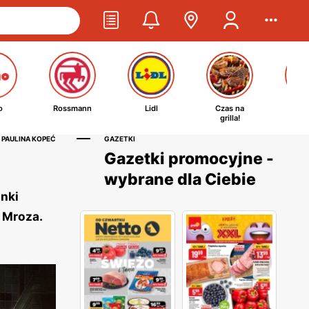
o
Rossmann
Lidl
Czas na
Ta
grilla!
kosm
 PAULINA KOPEĆ
GAZETKI
Gazetki promocyjne -
wybrane dla Ciebie
inki
 Mroza.