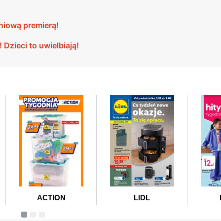
niową premierą!
Dzieci to uwielbiają!