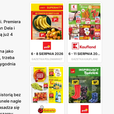
i. Premiera
n Dela i
ą już 4
na jako
6
-
8 SIERPNIA 2026
6
-
11 SIERPNIA 2026
, trzeba
GAZETKA POLOMARKET
GAZETKA KAUFLAND
tygodnia
istorią bez
unele nagle
zasadza się
 czarny