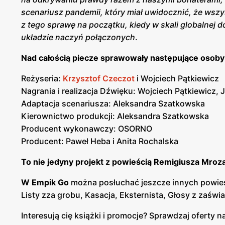
scenariusz pandemii, który miał uwidocznić, że wszys
z tego sprawę na początku, kiedy w skali globalnej 
układzie naczyń połączonych
.
Nad całością piecze sprawowały następujące osoby
Reżyseria:
Krzysztof Czeczot
i Wojciech Pątkiewicz
Nagrania i realizacja Dźwięku: Wojciech Pątkiewicz, J
Adaptacja scenariusza: Aleksandra Szatkowska
Kierownictwo produkcji: Aleksandra Szatkowska
Producent wykonawczy: OSORNO
Producent: Paweł Heba i Anita Rochalska
To nie jedyny projekt z powieścią Remigiusza Mroz
W Empik Go
można posłuchać jeszcze innych powieś
Listy zza grobu, Kasacja, Eksternista, Głosy z zaświa
Interesują cię książki i promocje? Sprawdzaj oferty na