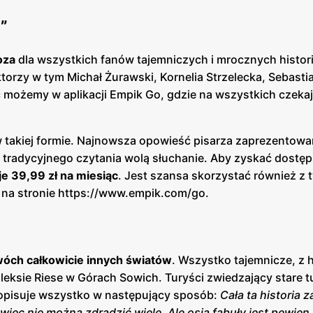
”
oza
dla wszystkich fanów tajemniczych i mrocznych histori
ktorzy w tym Michał Żurawski, Kornelia Strzelecka, Sebastia
możemy w aplikacji Empik Go, gdzie na wszystkich czekaj
 w takiej formie. Najnowsza opowieść pisarza zaprezentowa
od tradycyjnego czytania wolą słuchanie. Aby zyskać dostęp
e 39,99 zł na miesiąc
. Jest szansa skorzystać również z 
 na stronie https://www.empik.com/go.
óch całkowicie innych światów
. Wszystko tajemnicze, z h
leksie Riese w Górach Sowich. Turyści zwiedzający stare t
 opisuje wszystko w następujący sposób:
Cała ta historia 
ęc nie można zdradzić wiele. Ale osią fabuły jest pewien