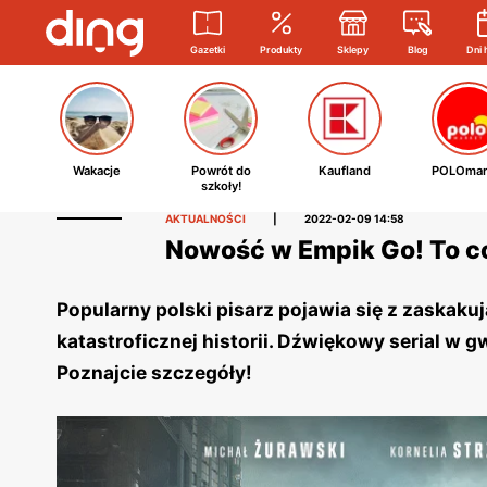
Gazetki
Produkty
Sklepy
Blog
Dni 
Wakacje
Powrót do
Kaufland
POLOmar
szkoły!
AKTUALNOŚCI
|
2022-02-09 14:58
Nowość w Empik Go! To co
Popularny polski pisarz pojawia się z zaskak
katastroficznej historii. Dźwiękowy serial w 
Poznajcie szczegóły!