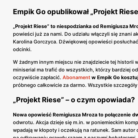
Empik Go opublikował „Projekt Riese
„Projekt Riese” to niespodzianka od Remigiusza Mr
powieści już za nami. Do udziału włączyli się znani a
Karolina Gorczyca. Dźwiękowej opowieści posłuchać 
odcinki.
W żadnym innym miejscu nie znajdziecie tej historii
miniserial ma trafić do wszystkich, którzy bardziej 
oczywiście zapłacić.
Abonament
w Empik Go kosztuj
próbnego całkowicie za darmo. Wszystkie szczegóły
„Projekt Riese” – o czym opowiada?
Nowa opowieść Remigiusza Mroza to połączenie dw
odwrotu. Akcja dzieje się m.in. w poniemieckim komp
wpadają w kłopoty i oczekują na ratunek. Sam autor
na odkrywaniu prawdy razem z naszymi bohaterami, wi