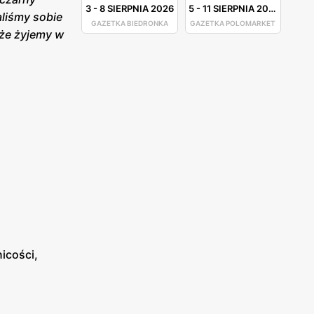
3
-
8 SIERPNIA 2026
5
-
11 SIERPNIA 2026
aliśmy sobie
GAZETKA BIEDRONKA
GAZETKA POLOMARKET
 że żyjemy w
icości,