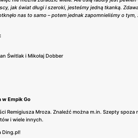
cy, jak świat długi i szeroki, jesteśmy jedną tkanką. Zdaw
dotknęło nas to samo – potem jednak zapomnieliśmy o tym,
:
an Świtlak i Mikołaj Dobber
a w Empik Go
ci Remigiusza Mroza. Znaleźć można m.in. Szepty spoza n
tów i wiele innych.
 Ding.pl!