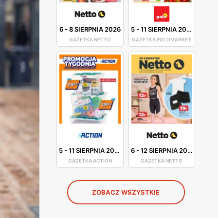
6
-
8 SIERPNIA 2026
5
-
11 SIERPNIA 2026
GAZETKA NETTO
GAZETKA POLOMARKET
5
-
11 SIERPNIA 2026
6
-
12 SIERPNIA 2026
GAZETKA ACTION
GAZETKA NETTO
ZOBACZ WSZYSTKIE