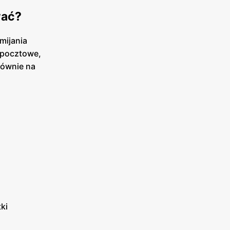
wać?
mijania
 pocztowe,
łównie na
ki