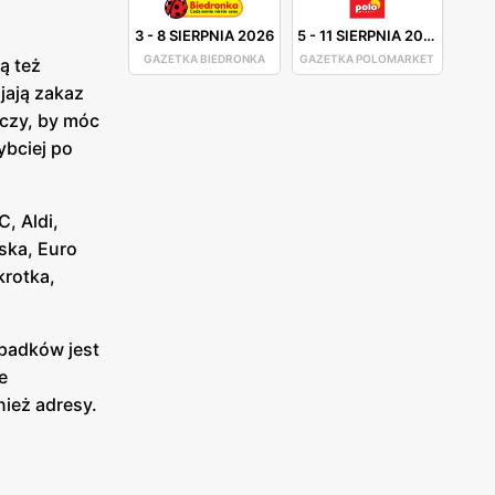
3
-
8 SIERPNIA 2026
5
-
11 SIERPNIA 2026
GAZETKA BIEDRONKA
GAZETKA POLOMARKET
ą też
jają zakaz
czy, by móc
ybciej po
, Aldi,
ska, Euro
krotka,
ypadków jest
e
nież adresy.