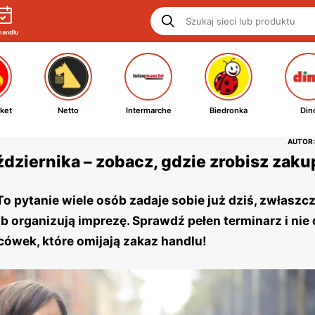
handlu
ket
Netto
Intermarche
Biedronka
Din
AUTOR:
dziernika – zobacz, gdzie zrobisz zaku
o pytanie wiele osób zadaje sobie już dziś, zwłaszcza
 organizują imprezę. Sprawdź pełen terminarz i nie d
acówek, które omijają zakaz handlu!