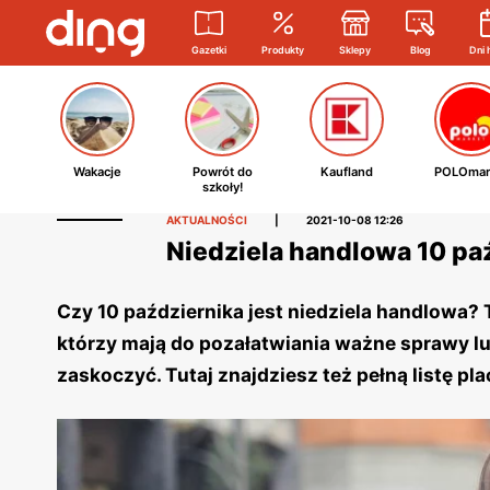
Gazetki
Produkty
Sklepy
Blog
Dni 
Wakacje
Powrót do
Kaufland
POLOmar
szkoły!
AKTUALNOŚCI
|
2021-10-08 12:26
Niedziela handlowa 10 paź
Czy 10 października jest niedziela handlowa? T
którzy mają do pozałatwiania ważne sprawy lub
zaskoczyć. Tutaj znajdziesz też pełną listę pl