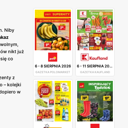
m. Niby
akaz
m wolnym,
ów nikt już
się co
6
-
8 SIERPNIA 2026
6
-
11 SIERPNIA 2026
GAZETKA POLOMARKET
GAZETKA KAUFLAND
zenty z
o – kolejki
 dopiero w