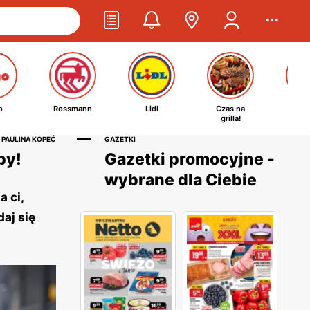
o
Rossmann
Lidl
Czas na
Ta
grilla!
kosm
 PAULINA KOPEĆ
GAZETKI
py!
Gazetki promocyjne -
wybrane dla Ciebie
 ci,
aj się