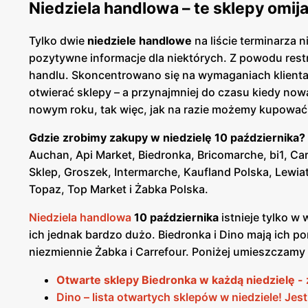
Niedziela handlowa – te sklepy omija
Tylko dwie
niedziele handlowe
na liście terminarza 
pozytywne informacje dla niektórych. Z powodu restr
handlu. Skoncentrowano się na wymaganiach klienta
otwierać sklepy – a przynajmniej do czasu kiedy nowa
nowym roku, tak więc, jak na razie możemy kupować
Gdzie zrobimy zakupy w niedzielę 10 października?
Auchan, Api Market, Biedronka, Bricomarche, bi1, Ca
Sklep, Groszek, Intermarche, Kaufland Polska, Lewiat
Topaz, Top Market i Żabka Polska.
Niedziela handlowa
10 października
istnieje tylko 
ich jednak bardzo dużo. Biedronka i Dino mają ich pon
niezmiennie Żabka i Carrefour. Poniżej umieszczamy 
Otwarte sklepy Biedronka w każdą niedzielę - 
Dino – lista otwartych sklepów w niedziele! Jes