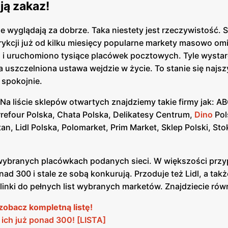
ją zakaz!
nie wyglądają za dobrze. Taka niestety jest rzeczywistość. S
ykcji już od kilku miesięcy popularne markety masowo omi
 i uruchomiono tysiące placówek pocztowych. Tyle wystar
 uszczelniona ustawa wejdzie w życie. To stanie się najsz
 spokojnie.
Na liście sklepów otwartych znajdziemy takie firmy jak: ABC
rrefour Polska, Chata Polska, Delikatesy Centrum,
Dino
Pol
an, Lidl Polska, Polomarket, Prim Market, Sklep Polski, Sto
w wybranych placówkach podanych sieci. W większości prz
ad 300 i stale ze sobą konkurują. Przoduje też Lidl, a takż
linki do pełnych list wybranych marketów. Znajdziecie rów
zobacz kompletną listę!
t ich już ponad 300! [LISTA]