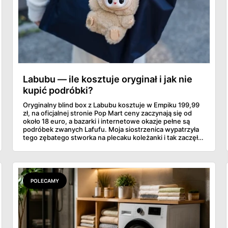
Labubu — ile kosztuje oryginał i jak nie
kupić podróbki?
Oryginalny blind box z Labubu kosztuje w Empiku 199,99
zł, na oficjalnej stronie Pop Mart ceny zaczynają się od
około 18 euro, a bazarki i internetowe okazje pełne są
podróbek zwanych Lafufu. Moja siostrzenica wypatrzyła
tego zębatego stworka na plecaku koleżanki i tak zaczęło
się rodzinne śledztwo: co to właściwie jest, ile naprawdę
kosztuje i po czym poznać, że sprzedawca nie wciska nam
podróbki. Spisałam wszystko, czego się dowiedziałam —
łącznie z jedną wpadką, o której za chwilę.
POLECAMY