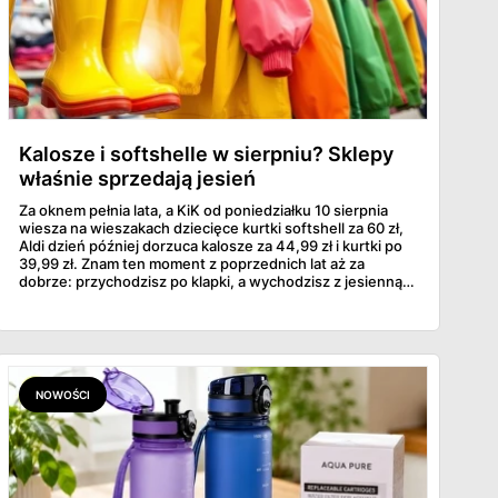
Kalosze i softshelle w sierpniu? Sklepy
właśnie sprzedają jesień
Za oknem pełnia lata, a KiK od poniedziałku 10 sierpnia
wiesza na wieszakach dziecięce kurtki softshell za 60 zł,
Aldi dzień później dorzuca kalosze za 44,99 zł i kurtki po
39,99 zł. Znam ten moment z poprzednich lat aż za
dobrze: przychodzisz po klapki, a wychodzisz z jesienną
garderobą dla całej rodziny. Sprawdziłam, co dokładnie
pojawi się w gazetkach w przyszłym tygodniu i czy jest
sens kupować jesień, zanim skończą się wakacje.
NOWOŚCI