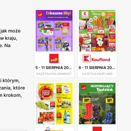
,jak może
w kraju,
e. Na
5
-
11 SIERPNIA 2026
6
-
11 SIERPNIA 2026
GAZETKA POLOMARKET
GAZETKA KAUFLAND
i którym,
ania, które
im krokom,