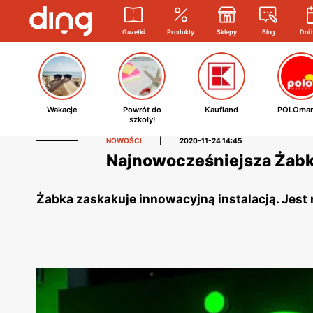
Gazetki
Produkty
Sklepy
Blog
Dni 
Wakacje
Powrót do
Kaufland
POLOmar
szkoły!
NOWOŚCI
|
2020-11-24 14:45
Najnowocześniejsza Żabka
Żabka zaskakuje innowacyjną instalacją. Jest