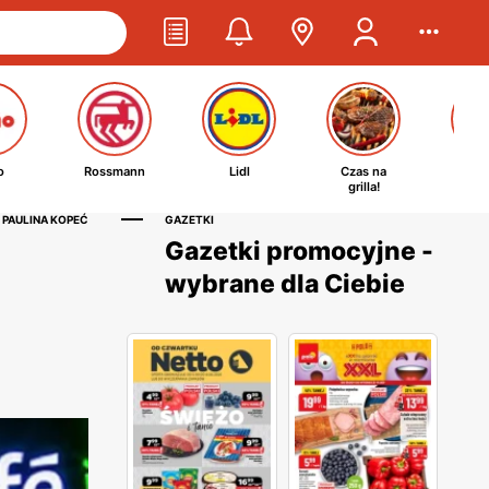
o
Rossmann
Lidl
Czas na
Ta
grilla!
kosm
 PAULINA KOPEĆ
GAZETKI
Gazetki promocyjne -
wybrane dla Ciebie