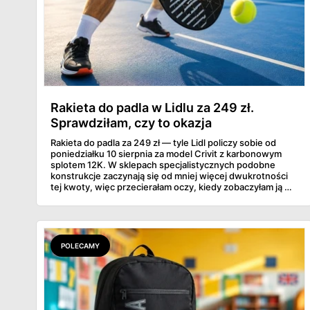
Rakieta do padla w Lidlu za 249 zł.
Sprawdziłam, czy to okazja
Rakieta do padla za 249 zł — tyle Lidl policzy sobie od
poniedziałku 10 sierpnia za model Crivit z karbonowym
splotem 12K. W sklepach specjalistycznych podobne
konstrukcje zaczynają się od mniej więcej dwukrotności
tej kwoty, więc przecierałam oczy, kiedy zobaczyłam ją w
gazetce między dresami a wkrętarką. Padel to dziś
najszybciej rosnący sport w Polsce: kortów przybywa
lawinowo, a chętnych jeszcze szybciej. Sprawdziłam, co
dokładnie dostajemy za te pieniądze i komu taka rakieta
faktycznie wystarczy.
POLECAMY