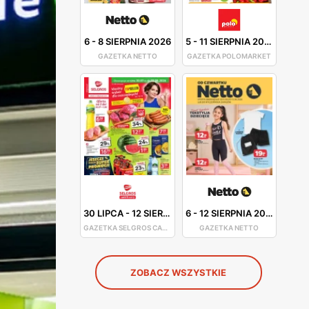
6
-
8 SIERPNIA 2026
5
-
11 SIERPNIA 2026
GAZETKA NETTO
GAZETKA POLOMARKET
30 LIPCA
-
12 SIERPNIA 2026
6
-
12 SIERPNIA 2026
GAZETKA SELGROS CASH&CARRY
GAZETKA NETTO
ZOBACZ WSZYSTKIE