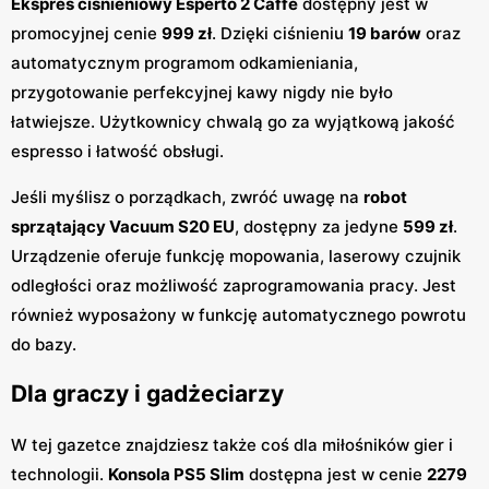
Ekspres ciśnieniowy Esperto 2 Caffe
dostępny jest w
promocyjnej cenie
999 zł
. Dzięki ciśnieniu
19 barów
oraz
automatycznym programom odkamieniania,
przygotowanie perfekcyjnej kawy nigdy nie było
łatwiejsze. Użytkownicy chwalą go za wyjątkową jakość
espresso i łatwość obsługi.
Jeśli myślisz o porządkach, zwróć uwagę na
robot
sprzątający Vacuum S20 EU
, dostępny za jedyne
599 zł
.
Urządzenie oferuje funkcję mopowania, laserowy czujnik
odległości oraz możliwość zaprogramowania pracy. Jest
również wyposażony w funkcję automatycznego powrotu
do bazy.
Dla graczy i gadżeciarzy
W tej gazetce znajdziesz także coś dla miłośników gier i
technologii.
Konsola PS5 Slim
dostępna jest w cenie
2279