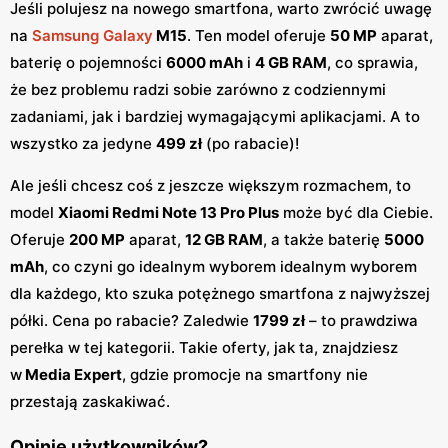
Jeśli polujesz na nowego smartfona, warto zwrócić uwagę
na
Samsung Galaxy
M15
. Ten model oferuje
50 MP
aparat,
baterię o pojemności
6000 mAh
i
4 GB RAM
, co sprawia,
że bez problemu radzi sobie zarówno z codziennymi
zadaniami, jak i bardziej wymagającymi aplikacjami. A to
wszystko za jedyne
499 zł
(po rabacie)!
Ale jeśli chcesz coś z jeszcze większym rozmachem, to
model
Xiaomi Redmi Note 13 Pro Plus
może być dla Ciebie.
Oferuje
200 MP
aparat,
12 GB RAM
, a także baterię
5000
mAh
, co czyni go idealnym wyborem idealnym wyborem
dla każdego, kto szuka potężnego smartfona z najwyższej
półki. Cena po rabacie? Zaledwie
1799 zł
– to prawdziwa
perełka w tej kategorii. Takie oferty, jak ta, znajdziesz
w
Media Expert
, gdzie promocje na smartfony nie
przestają zaskakiwać.
Opinie użytkowników?