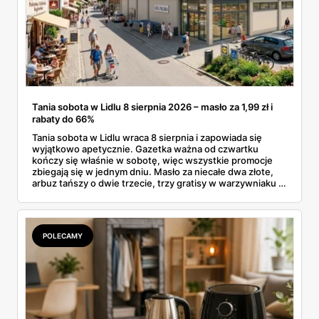
Tania sobota w Lidlu 8 sierpnia 2026 – masło za 1,99 zł i
rabaty do 66%
Tania sobota w Lidlu wraca 8 sierpnia i zapowiada się
wyjątkowo apetycznie. Gazetka ważna od czwartku
kończy się właśnie w sobotę, więc wszystkie promocje
zbiegają się w jednym dniu. Masło za niecałe dwa złote,
arbuz tańszy o dwie trzecie, trzy gratisy w warzywniaku i
jedna oferta działająca wyłącznie w sobotę. Przejrzałam
całą sobotnią gazetkę Lidla strona po stronie i wybrałam
to, co naprawdę się opłaca.
POLECAMY