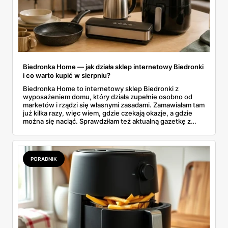
Biedronka Home — jak działa sklep internetowy Biedronki
i co warto kupić w sierpniu?
Biedronka Home to internetowy sklep Biedronki z
wyposażeniem domu, który działa zupełnie osobno od
marketów i rządzi się własnymi zasadami. Zamawiałam tam
już kilka razy, więc wiem, gdzie czekają okazje, a gdzie
można się naciąć. Sprawdziłam też aktualną gazetkę z
domowymi produktami w zwykłych sklepach. Zebrałam
wszystko w jednym miejscu: jak zamawiać, ile trwa zwrot,
jakie kody rabatowe działają w sierpniu i które produkty
faktycznie warto włożyć do koszyka.
PORADNIK