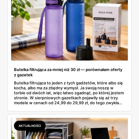
Butelka filtrująca za mniej niż 30 zł — porównałam oferty
z gazetek
Butelka filtrująca to jeden z tych gadżetów, które albo się
kocha, albo ma za zbędny wymysł. Ja swoją noszę w
torbie od dwóch lat, więc łatwo zgadnąć, po której jestem
stronie. W sierpniowych gazetkach pojawiły się aż trzy
modele w cenach od 24,99 do 29,99 zł, do tego zwykła
butelka za 14,99 zł dla nieprzekonanych. Sprawdziłam
wszystkie oferty i policzyłam, kiedy taki zakup faktycznie
się opłaca.
AKTUALNOŚCI