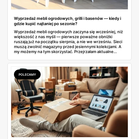
Wyprzedaż mebli ogrodowych, grilli i basenów — kiedy i
gdzie kupić najtaniej po sezonie?
Wyprzedaż mebli ogrodowych zaczyna się wcześniej, niż
większość z nas myśli — pierwsze poważne obniżki
ruszają już na początku sierpnia, a nie we wrześniu. Sieci
muszą zwolnić magazyny przed jesiennymi kolekcjami. A
my możemy na tym skorzystać. Przejrzałam aktualne
gazetki i zebrałam konkretne przeceny na krzesła, stoły,
leżaki, grille i baseny. Do tego podpowiadam, jak odróżnić
prawdziwą obniżkę od pozornej.
POLECAMY