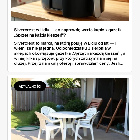
Silvercrest w Lidlu — co naprawdę warto kupić z gazetki
„Sprzęt na każdą kieszeń"?
Silvercrest to marka, na którą poluję w Lidlu od lat — i
wiem, że nie ja jedna. Od poniedziałku 3 sierpnia w
sklepach obowiązuje gazetka „Sprzęt na każdą kieszeń", a
w niej kilka sprzętów, przy których zatrzymałam się na
dłużej. Przejrzałam całą ofertę i sprawdziłam ceny. Jeśli
zastanawiacie się, czy tegoroczny air fryer za 299 zł to
faktycznie okazja — poniżej znajdziecie odpowiedź.
Uwaga: promocja trwa tylko do 8 sierpnia.
AKTUALNOŚCI