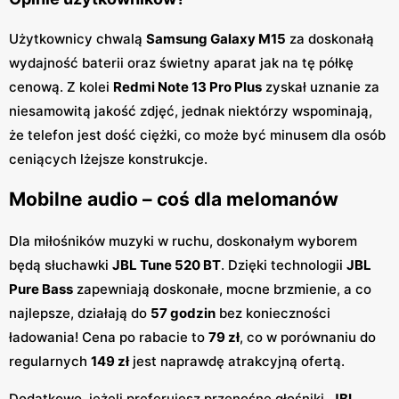
Użytkownicy chwalą
Samsung Galaxy M15
za doskonałą
wydajność baterii oraz świetny aparat jak na tę półkę
cenową. Z kolei
Redmi Note 13 Pro Plus
zyskał uznanie za
niesamowitą jakość zdjęć, jednak niektórzy wspominają,
że telefon jest dość ciężki, co może być minusem dla osób
ceniących lżejsze konstrukcje.
Mobilne audio – coś dla melomanów
Dla miłośników muzyki w ruchu, doskonałym wyborem
będą słuchawki
JBL Tune 520 BT
. Dzięki technologii
JBL
Pure Bass
zapewniają doskonałe, mocne brzmienie, a co
najlepsze, działają do
57 godzin
bez konieczności
ładowania! Cena po rabacie to
79 zł
, co w porównaniu do
regularnych
149 zł
jest naprawdę atrakcyjną ofertą.
Dodatkowo, jeżeli preferujesz przenośne głośniki,
JBL