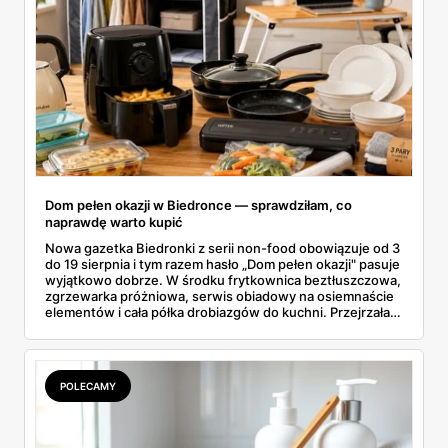
Dom pełen okazji w Biedronce — sprawdziłam, co
naprawdę warto kupić
Nowa gazetka Biedronki z serii non-food obowiązuje od 3
do 19 sierpnia i tym razem hasło „Dom pełen okazji" pasuje
wyjątkowo dobrze. W środku frytkownica beztłuszczowa,
zgrzewarka próżniowa, serwis obiadowy na osiemnaście
elementów i cała półka drobiazgów do kuchni. Przejrzałam
wszystkie strony i wybrałam to, po co sama ustawiłabym
się przy półce z samego rana.
POLECAMY