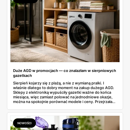
Duże AGD w promocjach — co znalazłam w sierpniowych
gazetkach
Sierpień kojarzy się z plażą, a nie z wymianą pralki. I
właśnie dlatego to dobry moment na zakup dużego AGD.
Sklepy z elektroniką wypuściły gazetki ważne do końca
miesiąca, więc zamiast polować na jednodniowe okazje,
można na spokojnie porównać modele i ceny. Przejrzałam
aktualne promocje AGD i RTV — poniżej wszystko, co
znalazłam, z cenami i terminami.
NOWOŚCI