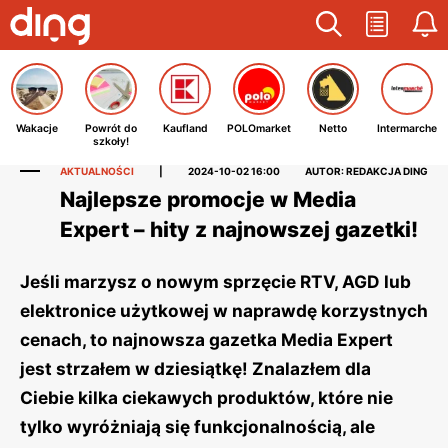
Wakacje
Powrót do
Kaufland
POLOmarket
Netto
Intermarche
szkoły!
AKTUALNOŚCI
|
2024-10-02 16:00
AUTOR: REDAKCJA DING
Najlepsze promocje w Media
Expert – hity z najnowszej gazetki!
Jeśli marzysz o nowym sprzęcie RTV, AGD lub
elektronice użytkowej w naprawdę korzystnych
cenach, to najnowsza gazetka Media Expert
jest strzałem w dziesiątkę! Znalazłem dla
Ciebie kilka ciekawych produktów, które nie
tylko wyróżniają się funkcjonalnością, ale