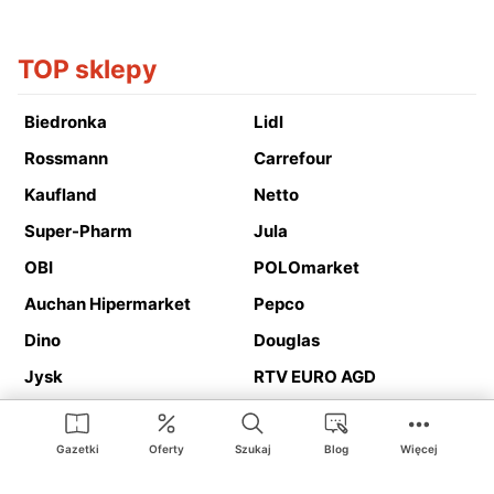
TOP sklepy
Biedronka
Lidl
Rossmann
Carrefour
Kaufland
Netto
Super-Pharm
Jula
OBI
POLOmarket
Auchan Hipermarket
Pepco
Dino
Douglas
Jysk
RTV EURO AGD
Action
Media Expert
Deichmann
Media Markt
Gazetki
Oferty
Szukaj
Blog
Więcej