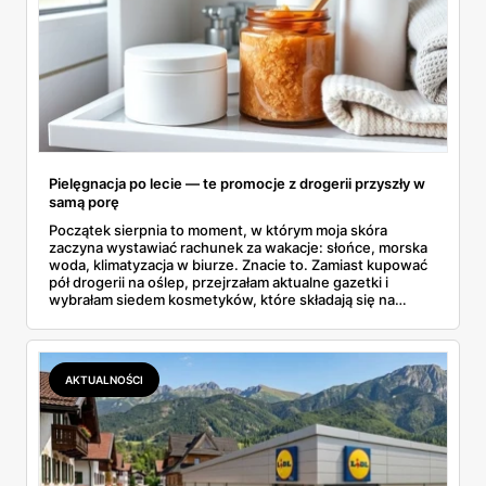
Pielęgnacja po lecie — te promocje z drogerii przyszły w
samą porę
Początek sierpnia to moment, w którym moja skóra
zaczyna wystawiać rachunek za wakacje: słońce, morska
woda, klimatyzacja w biurze. Znacie to. Zamiast kupować
pół drogerii na oślep, przejrzałam aktualne gazetki i
wybrałam siedem kosmetyków, które składają się na
sensowny plan regeneracji — od peelingu za 21,95 zł po
dermokosmetyki Vichy. Wszystkie ceny sprawdziłam w
ofertach, terminy też.
AKTUALNOŚCI