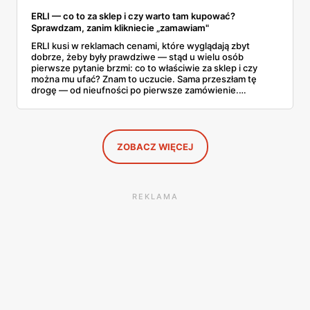
ERLI — co to za sklep i czy warto tam kupować?
Sprawdzam, zanim klikniecie „zamawiam"
ERLI kusi w reklamach cenami, które wyglądają zbyt
dobrze, żeby były prawdziwe — stąd u wielu osób
pierwsze pytanie brzmi: co to właściwie za sklep i czy
można mu ufać? Znam to uczucie. Sama przeszłam tę
drogę — od nieufności po pierwsze zamówienie.
Sprawdziłam, jak ta platforma działa, kto za nią stoi, co
mówią kupujący i co ciekawego jest tam teraz w promocji,
na początku sierpnia. Poniżej wszystko, co warto
wiedzieć przed pierwszym koszykiem.
ZOBACZ WIĘCEJ
REKLAMA