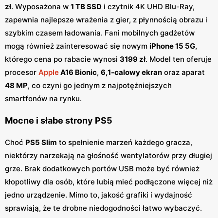
zł
. Wyposażona w
1 TB SSD
i czytnik 4K UHD Blu-Ray,
zapewnia najlepsze wrażenia z gier, z płynnością obrazu i
szybkim czasem ładowania. Fani mobilnych gadżetów
mogą również zainteresować się nowym
iPhone 15 5G
,
którego cena po rabacie wynosi
3199 zł
. Model ten oferuje
procesor
Apple
A16 Bionic
,
6,1-calowy ekran
oraz aparat
48 MP
, co czyni go jednym z najpotężniejszych
smartfonów na rynku.
Mocne i słabe strony PS5
Choć
PS5 Slim
to spełnienie marzeń każdego gracza,
niektórzy narzekają na głośność wentylatorów przy długiej
grze. Brak dodatkowych portów USB może być również
kłopotliwy dla osób, które lubią mieć podłączone więcej niż
jedno urządzenie. Mimo to, jakość grafiki i wydajność
sprawiają, że te drobne niedogodności łatwo wybaczyć.