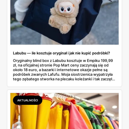
Labubu — ile kosztuje oryginał i jak nie kupić podróbki?
Oryginalny blind box z Labubu kosztuje w Empiku 199,99
zł, na oficjalnej stronie Pop Mart ceny zaczynają się od
około 18 euro, a bazarki i internetowe okazje pełne są
podróbek zwanych Lafufu. Moja siostrzenica wypatrzyła
tego zębatego stworka na plecaku koleżanki i tak zaczęło
się rodzinne śledztwo: co to właściwie jest, ile naprawdę
kosztuje i po czym poznać, że sprzedawca nie wciska nam
podróbki. Spisałam wszystko, czego się dowiedziałam —
łącznie z jedną wpadką, o której za chwilę.
AKTUALNOŚCI