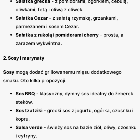
Sałatka grecka
- z pomidorami, ogórkiem, cebulą,
oliwkami, fetą i oliwą z oliwek.
Sałatka Cezar
- z sałatą rzymską, grzankami,
parmezanem i sosem Cezar.
Sałatka z rukolą i pomidorami cherry
- prosta, a
zarazem wykwintna.
2. Sosy i marynaty
Sosy
mogą dodać grillowanemu mięsu dodatkowego
smaku. Oto kilka propozycji:
Sos BBQ
- klasyczny, dymny sos idealny do żeberek i
steków.
Sos tzatziki
- grecki sos z jogurtu, ogórka, czosnku i
kopru.
Salsa verde
- świeży sos na bazie ziół, oliwy, czosnku
i cytryny.