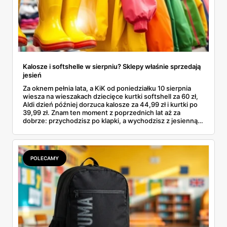
Kalosze i softshelle w sierpniu? Sklepy właśnie sprzedają
jesień
Za oknem pełnia lata, a KiK od poniedziałku 10 sierpnia
wiesza na wieszakach dziecięce kurtki softshell za 60 zł,
Aldi dzień później dorzuca kalosze za 44,99 zł i kurtki po
39,99 zł. Znam ten moment z poprzednich lat aż za
dobrze: przychodzisz po klapki, a wychodzisz z jesienną
garderobą dla całej rodziny. Sprawdziłam, co dokładnie
pojawi się w gazetkach w przyszłym tygodniu i czy jest
sens kupować jesień, zanim skończą się wakacje.
POLECAMY