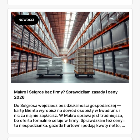
Wnioski? Krem orzechowy z paluszkami za 3,49 zł to
prawie 140 zł za kilogram, ale lody do mrożenia i rurki
waflowe bronią się nawet bez rabatu.
NOWOŚCI
Makro i Selgros bez firmy? Sprawdziłam zasady i ceny
2026
Do Selgrosa wejdziesz bez działalności gospodarczej —
kartę klienta wyrobisz na dowód osobisty w kwadrans i
nic za nią nie zapłacisz. W Makro sprawa jest trudniejsza,
bo oferta formalnie celuje w firmy. Sprawdziłam też ceny i
tu niespodzianka: gazetki hurtowni podają kwoty netto, a
przy kasie doliczany jest VAT. Co więcej, hurt wcale nie
zawsze wygrywa — ta sama kawa ziarnista kosztuje w