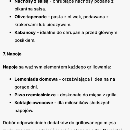
Nachosy z salsą
- chrupiące nachosy podane z
pikantną salsą.
Olive tapenade
- pasta z oliwek, podawana z
krakersami lub pieczywem.
Kabanosy
- idealne do chrupania przed głównym
posiłkiem.
7. Napoje
Napoje
są ważnym elementem każdego grillowania:
Lemoniada domowa
- orzeźwiająca i idealna na
gorące dni.
Piwo rzemieślnicze
- doskonałe do mięsa z grilla.
Koktajle owocowe
- dla miłośników słodszych
napojów.
Dobór odpowiednich dodatków do grillowanego mięsa