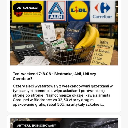
Makro ponad dwa razy więcej niż w weekendowej
promocji dyskontu.
AKTUALNOŚCI
Tani weekend 7-8.08 - Biedronka, Aldi, Lidl czy
Carrefour?
Cztery sieci wystartowały z weekendowymi gazetkami w
tym samym momencie, więc usiadłam i porównałam je
stronę po stronie. Najmocniejsze okazje: kawa ziarnista
Carousel w Biedronce za 32,50 zł przy drugim
opakowaniu gratis, rabat 50% na artykuły szkolne i
przemysłowe przy zakupie trzech sztuk oraz banany po
2,99 zł za kilogram, ale wyłącznie w sobotę z aplikacją. Aldi
odpowiada masłem za 2,99 zł. Werdykt w skrócie:
najwięcej wyciśniesz z Biedronki, po świeże warzywa jedź
ARTYKUŁ SPONSOROWANY
do Aldi.