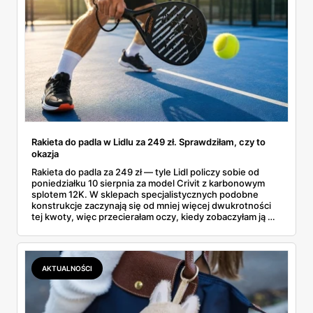
Rakieta do padla w Lidlu za 249 zł. Sprawdziłam, czy to
okazja
Rakieta do padla za 249 zł — tyle Lidl policzy sobie od
poniedziałku 10 sierpnia za model Crivit z karbonowym
splotem 12K. W sklepach specjalistycznych podobne
konstrukcje zaczynają się od mniej więcej dwukrotności
tej kwoty, więc przecierałam oczy, kiedy zobaczyłam ją w
gazetce między dresami a wkrętarką. Padel to dziś
najszybciej rosnący sport w Polsce: kortów przybywa
lawinowo, a chętnych jeszcze szybciej. Sprawdziłam, co
dokładnie dostajemy za te pieniądze i komu taka rakieta
AKTUALNOŚCI
faktycznie wystarczy.