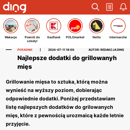
Wakacje
Powrót do
Kaufland
POLOmarket
Netto
Intermarche
szkoły!
PORADNIK
|
2024-07-11 18:00
AUTOR: REDAKCJA DING
Najlepsze dodatki do grillowanyh
mięs
Grillowanie mięsa to sztuka, którą można
wynieść na wyższy poziom, dobierając
odpowiednie dodatki. Poniżej przedstawiam
listę najlepszych dodatków do grilowanych
mięs, które z pewnością urozmaicą każde letnie
przyjęcie.