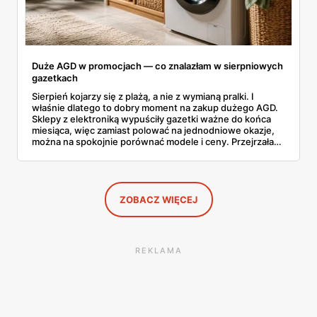
Duże AGD w promocjach — co znalazłam w sierpniowych
gazetkach
Sierpień kojarzy się z plażą, a nie z wymianą pralki. I
właśnie dlatego to dobry moment na zakup dużego AGD.
Sklepy z elektroniką wypuściły gazetki ważne do końca
miesiąca, więc zamiast polować na jednodniowe okazje,
można na spokojnie porównać modele i ceny. Przejrzałam
aktualne promocje AGD i RTV — poniżej wszystko, co
znalazłam, z cenami i terminami.
ZOBACZ WIĘCEJ
REKLAMA