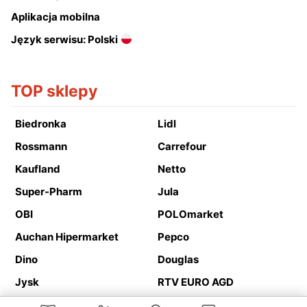
Aplikacja mobilna
Język serwisu: Polski
TOP sklepy
Biedronka
Lidl
Rossmann
Carrefour
Kaufland
Netto
Super-Pharm
Jula
OBI
POLOmarket
Auchan Hipermarket
Pepco
Dino
Douglas
Jysk
RTV EURO AGD
Action
Media Expert