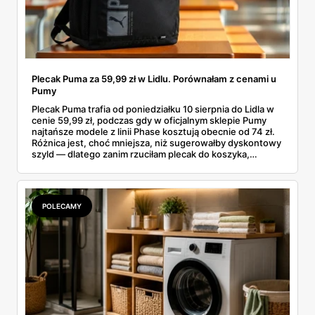
Plecak Puma za 59,99 zł w Lidlu. Porównałam z cenami u
Pumy
Plecak Puma trafia od poniedziałku 10 sierpnia do Lidla w
cenie 59,99 zł, podczas gdy w oficjalnym sklepie Pumy
najtańsze modele z linii Phase kosztują obecnie od 74 zł.
Różnica jest, choć mniejsza, niż sugerowałby dyskontowy
szyld — dlatego zanim rzuciłam plecak do koszyka,
rozłożyłam ceny na czynniki pierwsze. Poniżej cała
rozpiska: co dokładnie sprzedaje Lidl, ile kosztują
odpowiedniki u producenta i komu ten zakup naprawdę
się opłaci.
POLECAMY