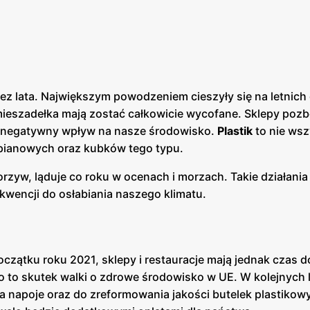
z lata. Największym powodzeniem cieszyły się na letnich g
mieszadełka mają zostać całkowicie wycofane. Sklepy pozb
o negatywny wpływ na nasze środowisko.
Plastik
to nie wsz
pianowych oraz kubków tego typu.
yw, ląduje co roku w ocenach i morzach. Takie działania
ekwencji do osłabiania naszego klimatu.
zątku roku 2021, sklepy i restauracje mają jednak czas do
 to skutek walki o zdrowe środowisko w UE. W kolejnych 
 napoje oraz do zreformowania jakości butelek plastikow