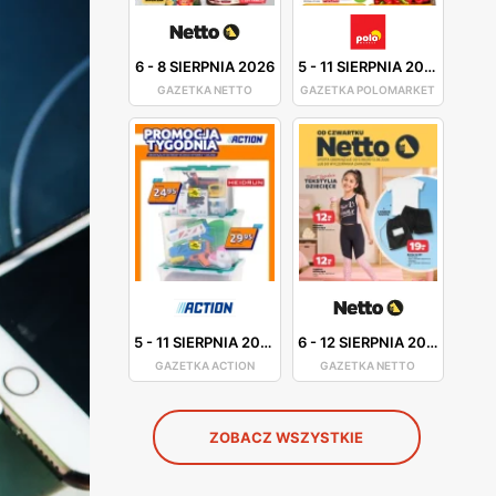
6
-
8 SIERPNIA 2026
5
-
11 SIERPNIA 2026
GAZETKA NETTO
GAZETKA POLOMARKET
5
-
11 SIERPNIA 2026
6
-
12 SIERPNIA 2026
GAZETKA ACTION
GAZETKA NETTO
ZOBACZ WSZYSTKIE