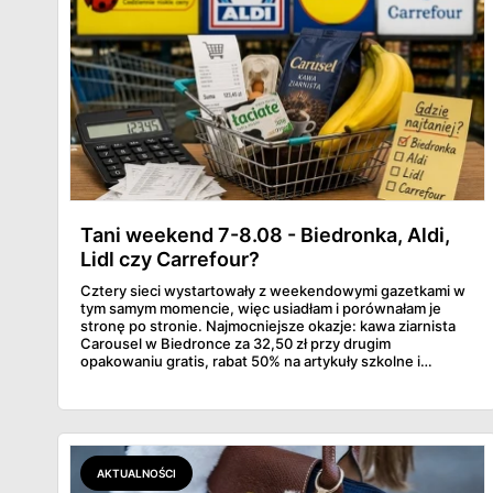
Tani weekend 7-8.08 - Biedronka, Aldi,
Lidl czy Carrefour?
Cztery sieci wystartowały z weekendowymi gazetkami w
tym samym momencie, więc usiadłam i porównałam je
stronę po stronie. Najmocniejsze okazje: kawa ziarnista
Carousel w Biedronce za 32,50 zł przy drugim
opakowaniu gratis, rabat 50% na artykuły szkolne i
przemysłowe przy zakupie trzech sztuk oraz banany po
2,99 zł za kilogram, ale wyłącznie w sobotę z aplikacją. Aldi
odpowiada masłem za 2,99 zł. Werdykt w skrócie:
najwięcej wyciśniesz z Biedronki, po świeże warzywa jedź
do Aldi.
AKTUALNOŚCI