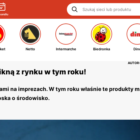
handlu
ket
Netto
Intermarche
Biedronka
Din
AUTOR:
kną z rynku w tym roku!
ami na imprezach. W tym roku właśnie te produkty m
oska o środowisko.