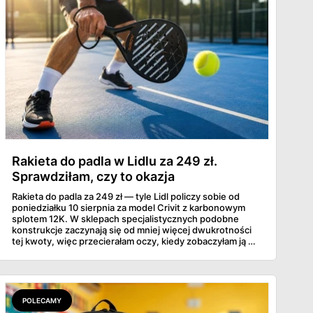
Rakieta do padla w Lidlu za 249 zł.
Sprawdziłam, czy to okazja
Rakieta do padla za 249 zł — tyle Lidl policzy sobie od
poniedziałku 10 sierpnia za model Crivit z karbonowym
splotem 12K. W sklepach specjalistycznych podobne
konstrukcje zaczynają się od mniej więcej dwukrotności
tej kwoty, więc przecierałam oczy, kiedy zobaczyłam ją w
gazetce między dresami a wkrętarką. Padel to dziś
najszybciej rosnący sport w Polsce: kortów przybywa
lawinowo, a chętnych jeszcze szybciej. Sprawdziłam, co
dokładnie dostajemy za te pieniądze i komu taka rakieta
faktycznie wystarczy.
POLECAMY