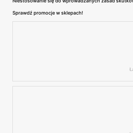
Niestosowanie się do wprowadzanych zasad skutkow
Sprawdź promocje w sklepach!
Ł