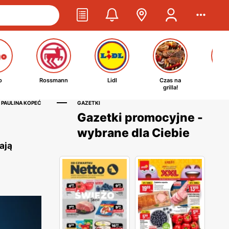
o
Rossmann
Lidl
Czas na
Ta
grilla!
kosm
 PAULINA KOPEĆ
GAZETKI
Gazetki promocyjne -
wybrane dla Ciebie
ają