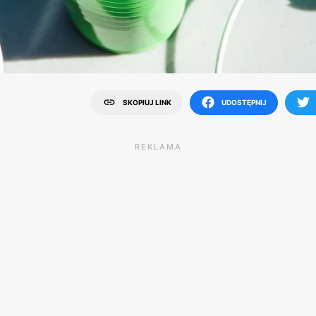
SKOPIUJ LINK
UDOSTĘPNIJ
REKLAMA