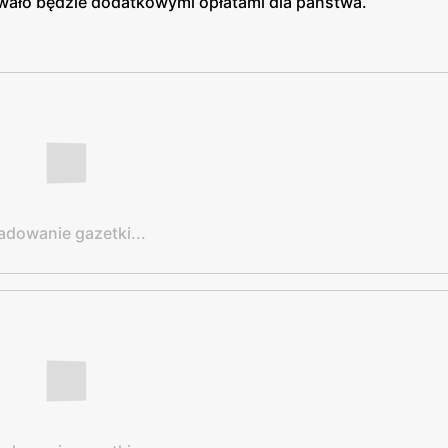
ało będzie dodatkowymi opłatami dla państwa.
adowanie gazetki...