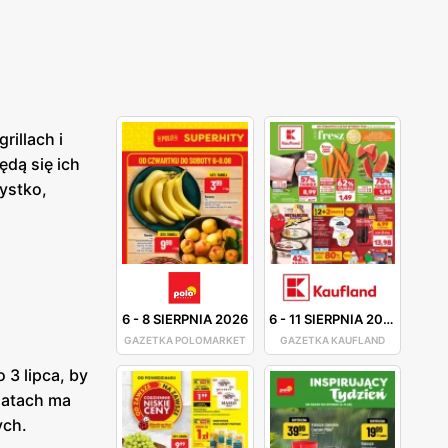
rillach i
ędą się ich
ystko,
6
-
8 SIERPNIA 2026
6
-
11 SIERPNIA 2026
GAZETKA POLOMARKET
GAZETKA KAUFLAND
 3 lipca, by
latach ma
ych.