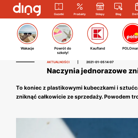
Gazetki
Produkty
Sklepy
Blog
Dni 
Wakacje
Powrót do
Kaufland
POLOmar
szkoły!
AKTUALNOŚCI
|
2021-01-05 14:07
Naczynia jednorazowe zni
To koniec z plastikowymi kubeczkami i sztućc
zniknąć całkowicie ze sprzedaży. Powodem tr