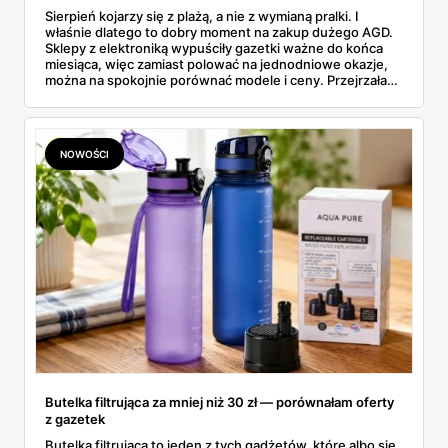
Sierpień kojarzy się z plażą, a nie z wymianą pralki. I
właśnie dlatego to dobry moment na zakup dużego AGD.
Sklepy z elektroniką wypuściły gazetki ważne do końca
miesiąca, więc zamiast polować na jednodniowe okazje,
można na spokojnie porównać modele i ceny. Przejrzałam
aktualne promocje AGD i RTV — poniżej wszystko, co
znalazłam, z cenami i terminami.
NOWOŚCI
Butelka filtrująca za mniej niż 30 zł — porównałam oferty
z gazetek
Butelka filtrująca to jeden z tych gadżetów, które albo się