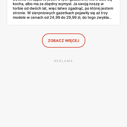
kocha, albo ma za zbędny wymysł. Ja swoją noszę w
torbie od dwóch lat, więc łatwo zgadnąć, po której jestem
stronie. W sierpniowych gazetkach pojawiły się aż trzy
modele w cenach od 24,99 do 29,99 zł, do tego zwykła
butelka za 14,99 zł dla nieprzekonanych. Sprawdziłam
wszystkie oferty i policzyłam, kiedy taki zakup faktycznie
się opłaca.
ZOBACZ WIĘCEJ
REKLAMA