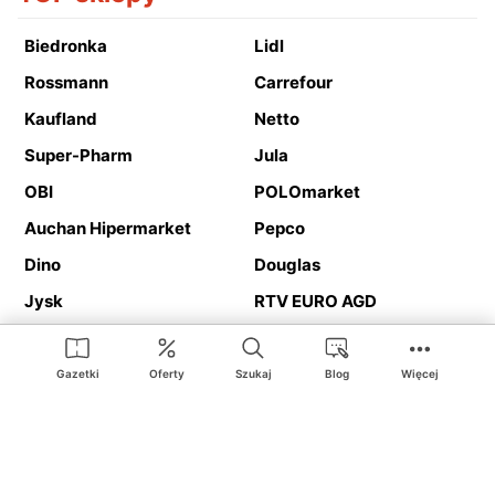
Biedronka
Lidl
Rossmann
Carrefour
Kaufland
Netto
Super-Pharm
Jula
OBI
POLOmarket
Auchan Hipermarket
Pepco
Dino
Douglas
Jysk
RTV EURO AGD
Action
Media Expert
Deichmann
Media Markt
Gazetki
Oferty
Szukaj
Blog
Więcej
Ding.pl to serwis internetowy prezentujący
gazetki promocyjne
oraz
katalogi
sklepów i dużych sieci handlowych. Dzięki
geolokalizacji otrzymasz przede wszystkim oferty sklepów, z
Twojego bliskiego otoczenia. Dodatkowo na stronie znajdziesz