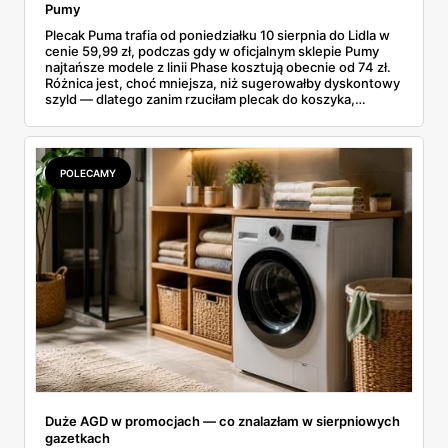
Pumy
Plecak Puma trafia od poniedziałku 10 sierpnia do Lidla w
cenie 59,99 zł, podczas gdy w oficjalnym sklepie Pumy
najtańsze modele z linii Phase kosztują obecnie od 74 zł.
Różnica jest, choć mniejsza, niż sugerowałby dyskontowy
szyld — dlatego zanim rzuciłam plecak do koszyka,
rozłożyłam ceny na czynniki pierwsze. Poniżej cała
rozpiska: co dokładnie sprzedaje Lidl, ile kosztują
odpowiedniki u producenta i komu ten zakup naprawdę
się opłaci.
POLECAMY
Duże AGD w promocjach — co znalazłam w sierpniowych
gazetkach