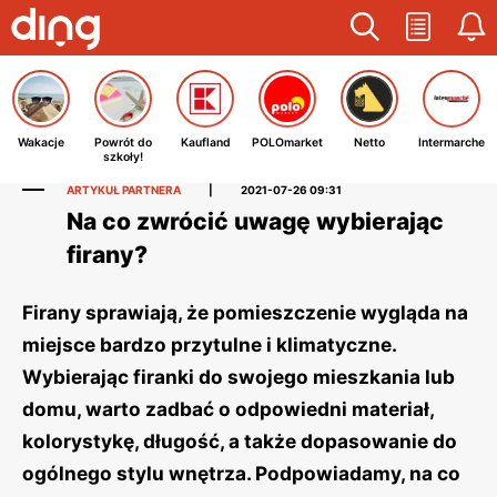
Wakacje
Powrót do
Kaufland
POLOmarket
Netto
Intermarche
szkoły!
ARTYKUŁ PARTNERA
|
2021-07-26 09:31
Na co zwrócić uwagę wybierając
firany?
Firany sprawiają, że pomieszczenie wygląda na
miejsce bardzo przytulne i klimatyczne.
Wybierając firanki do swojego mieszkania lub
domu, warto zadbać o odpowiedni materiał,
kolorystykę, długość, a także dopasowanie do
ogólnego stylu wnętrza. Podpowiadamy, na co