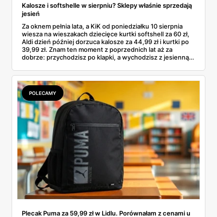
Kalosze i softshelle w sierpniu? Sklepy właśnie sprzedają
jesień
Za oknem pełnia lata, a KiK od poniedziałku 10 sierpnia
wiesza na wieszakach dziecięce kurtki softshell za 60 zł,
Aldi dzień później dorzuca kalosze za 44,99 zł i kurtki po
39,99 zł. Znam ten moment z poprzednich lat aż za
dobrze: przychodzisz po klapki, a wychodzisz z jesienną
garderobą dla całej rodziny. Sprawdziłam, co dokładnie
pojawi się w gazetkach w przyszłym tygodniu i czy jest
sens kupować jesień, zanim skończą się wakacje.
POLECAMY
Plecak Puma za 59,99 zł w Lidlu. Porównałam z cenami u