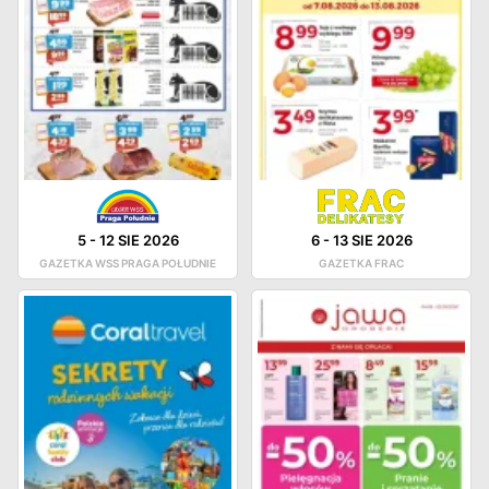
5
-
12 SIE 2026
6
-
13 SIE 2026
GAZETKA WSS PRAGA POŁUDNIE
GAZETKA FRAC