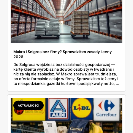
Makro i Selgros bez firmy? Sprawdziłam zasady i ceny
2026
Do Selgrosa wejdziesz bez działalności gospodarczej —
kartę klienta wyrobisz na dowód osobisty w kwadrans i
nic za nią nie zapłacisz. W Makro sprawa jest trudniejsza,
bo oferta formalnie celuje w firmy. Sprawdziłam też ceny i
tu niespodzianka: gazetki hurtowni podają kwoty netto, a
przy kasie doliczany jest VAT. Co więcej, hurt wcale nie
zawsze wygrywa — ta sama kawa ziarnista kosztuje w
Makro ponad dwa razy więcej niż w weekendowej
promocji dyskontu.
AKTUALNOŚCI