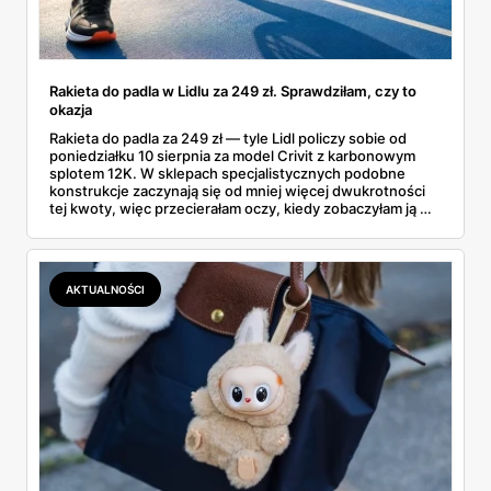
Rakieta do padla w Lidlu za 249 zł. Sprawdziłam, czy to
okazja
Rakieta do padla za 249 zł — tyle Lidl policzy sobie od
poniedziałku 10 sierpnia za model Crivit z karbonowym
splotem 12K. W sklepach specjalistycznych podobne
konstrukcje zaczynają się od mniej więcej dwukrotności
tej kwoty, więc przecierałam oczy, kiedy zobaczyłam ją w
gazetce między dresami a wkrętarką. Padel to dziś
najszybciej rosnący sport w Polsce: kortów przybywa
lawinowo, a chętnych jeszcze szybciej. Sprawdziłam, co
dokładnie dostajemy za te pieniądze i komu taka rakieta
AKTUALNOŚCI
faktycznie wystarczy.