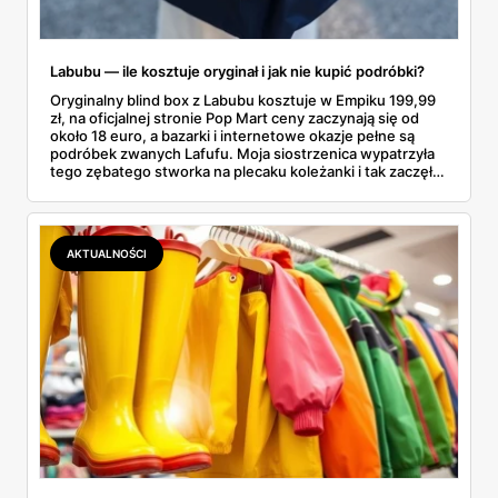
Labubu — ile kosztuje oryginał i jak nie kupić podróbki?
Oryginalny blind box z Labubu kosztuje w Empiku 199,99
zł, na oficjalnej stronie Pop Mart ceny zaczynają się od
około 18 euro, a bazarki i internetowe okazje pełne są
podróbek zwanych Lafufu. Moja siostrzenica wypatrzyła
tego zębatego stworka na plecaku koleżanki i tak zaczęło
się rodzinne śledztwo: co to właściwie jest, ile naprawdę
kosztuje i po czym poznać, że sprzedawca nie wciska nam
podróbki. Spisałam wszystko, czego się dowiedziałam —
łącznie z jedną wpadką, o której za chwilę.
AKTUALNOŚCI