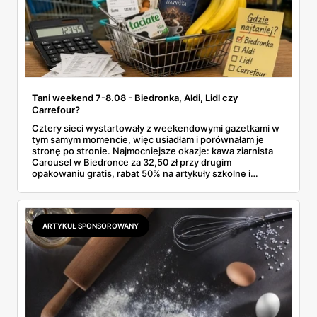
Tani weekend 7-8.08 - Biedronka, Aldi, Lidl czy
Carrefour?
Cztery sieci wystartowały z weekendowymi gazetkami w
tym samym momencie, więc usiadłam i porównałam je
stronę po stronie. Najmocniejsze okazje: kawa ziarnista
Carousel w Biedronce za 32,50 zł przy drugim
opakowaniu gratis, rabat 50% na artykuły szkolne i
przemysłowe przy zakupie trzech sztuk oraz banany po
2,99 zł za kilogram, ale wyłącznie w sobotę z aplikacją. Aldi
odpowiada masłem za 2,99 zł. Werdykt w skrócie:
najwięcej wyciśniesz z Biedronki, po świeże warzywa jedź
ARTYKUŁ SPONSOROWANY
do Aldi.