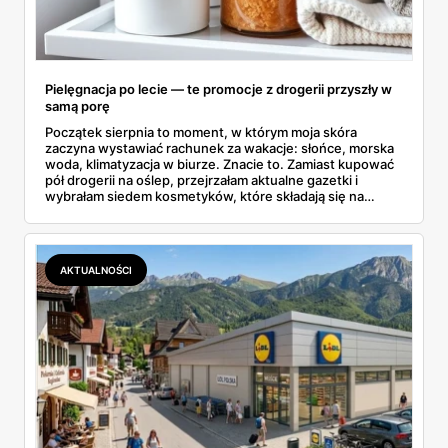
Pielęgnacja po lecie — te promocje z drogerii przyszły w
samą porę
Początek sierpnia to moment, w którym moja skóra
zaczyna wystawiać rachunek za wakacje: słońce, morska
woda, klimatyzacja w biurze. Znacie to. Zamiast kupować
pół drogerii na oślep, przejrzałam aktualne gazetki i
wybrałam siedem kosmetyków, które składają się na
sensowny plan regeneracji — od peelingu za 21,95 zł po
dermokosmetyki Vichy. Wszystkie ceny sprawdziłam w
ofertach, terminy też.
AKTUALNOŚCI