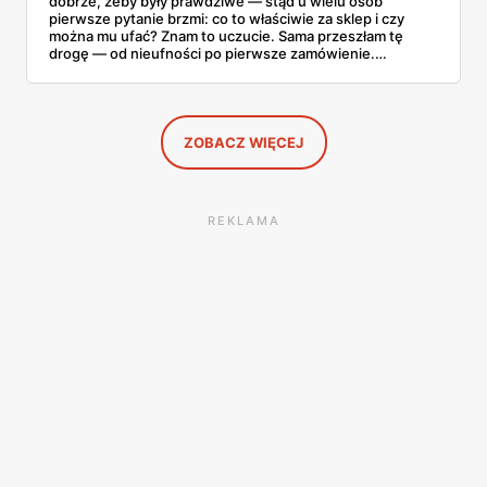
dobrze, żeby były prawdziwe — stąd u wielu osób
pierwsze pytanie brzmi: co to właściwie za sklep i czy
można mu ufać? Znam to uczucie. Sama przeszłam tę
drogę — od nieufności po pierwsze zamówienie.
Sprawdziłam, jak ta platforma działa, kto za nią stoi, co
mówią kupujący i co ciekawego jest tam teraz w promocji,
na początku sierpnia. Poniżej wszystko, co warto
wiedzieć przed pierwszym koszykiem.
ZOBACZ WIĘCEJ
REKLAMA