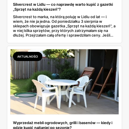
Silvercrest w Lidlu — co naprawdę warto kupić z gazetki
„Sprzęt na każdą kieszeń"?
Silvercrest to marka, na którą poluję w Lidlu od lat — i
wiem, że nie ja jedna. Od poniedziałku 3 sierpnia w
sklepach obowiązuje gazetka „Sprzęt na każdą kieszeń", a
w niej kilka sprzętów, przy których zatrzymałam się na
dłużej. Przejrzałam całą ofertę i sprawdziłam ceny. Jeśli
zastanawiacie się, czy tegoroczny air fryer za 299 zł to
faktycznie okazja — poniżej znajdziecie odpowiedź.
Uwaga: promocja trwa tylko do 8 sierpnia.
AKTUALNOŚCI
Wyprzedaż mebli ogrodowych, grilli i basenów — kiedy i
gdzie kupić najtaniej po sezonie?