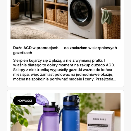
Duże AGD w promocjach — co znalazłam w sierpniowych
gazetkach
Sierpień kojarzy się z plażą, a nie z wymianą pralki. I
właśnie dlatego to dobry moment na zakup dużego AGD.
Sklepy z elektroniką wypuściły gazetki ważne do końca
miesiąca, więc zamiast polować na jednodniowe okazje,
można na spokojnie porównać modele i ceny. Przejrzałam
aktualne promocje AGD i RTV — poniżej wszystko, co
znalazłam, z cenami i terminami.
NOWOŚCI