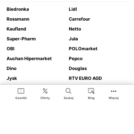
Biedronka
Lidl
Rossmann
Carrefour
Kaufland
Netto
Super-Pharm
Jula
OBI
POLOmarket
Auchan Hipermarket
Pepco
Dino
Douglas
Jysk
RTV EURO AGD
Action
Media Expert
Deichmann
Media Markt
Gazetki
Oferty
Szukaj
Blog
Więcej
Ding.pl to serwis internetowy prezentujący
gazetki promocyjne
oraz
katalogi
sklepów i dużych sieci handlowych. Dzięki
geolokalizacji otrzymasz przede wszystkim oferty sklepów, z
Twojego bliskiego otoczenia. Dodatkowo na stronie znajdziesz