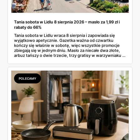
Tania sobota w Lidlu 8 sierpnia 2026 – masło za 1,99 zł i
rabaty do 66%
Tania sobota w Lidlu wraca 8 sierpnia i zapowiada się
wyjątkowo apetycznie. Gazetka ważna od czwartku
kończy się właśnie w sobotę, więc wszystkie promocje
zbiegają się w jednym dniu. Masło za niecałe dwa złote,
arbuz tańszy o dwie trzecie, trzy gratisy w warzywniaku i
jedna oferta działająca wyłącznie w sobotę. Przejrzałam
całą sobotnią gazetkę Lidla strona po stronie i wybrałam
to, co naprawdę się opłaca.
POLECAMY