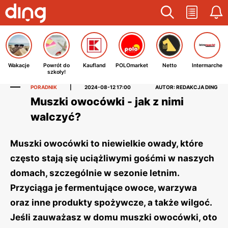
Wakacje
Powrót do
Kaufland
POLOmarket
Netto
Intermarche
szkoły!
PORADNIK
|
2024-08-12 17:00
AUTOR: REDAKCJA DING
Muszki owocówki - jak z nimi
walczyć?
Muszki owocówki to niewielkie owady, które
często stają się uciążliwymi gośćmi w naszych
domach, szczególnie w sezonie letnim.
Przyciąga je fermentujące owoce, warzywa
oraz inne produkty spożywcze, a także wilgoć.
Jeśli zauważasz w domu muszki owocówki, oto