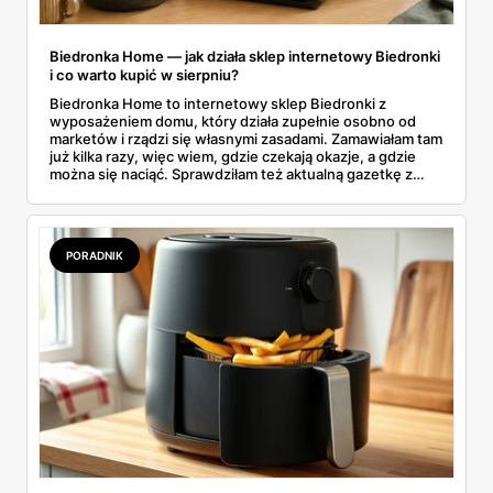
Biedronka Home — jak działa sklep internetowy Biedronki
i co warto kupić w sierpniu?
Biedronka Home to internetowy sklep Biedronki z
wyposażeniem domu, który działa zupełnie osobno od
marketów i rządzi się własnymi zasadami. Zamawiałam tam
już kilka razy, więc wiem, gdzie czekają okazje, a gdzie
można się naciąć. Sprawdziłam też aktualną gazetkę z
domowymi produktami w zwykłych sklepach. Zebrałam
wszystko w jednym miejscu: jak zamawiać, ile trwa zwrot,
jakie kody rabatowe działają w sierpniu i które produkty
faktycznie warto włożyć do koszyka.
PORADNIK