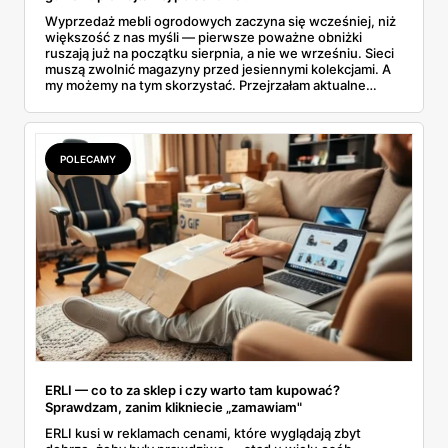
Wyprzedaż mebli ogrodowych zaczyna się wcześniej, niż
większość z nas myśli — pierwsze poważne obniżki
ruszają już na początku sierpnia, a nie we wrześniu. Sieci
muszą zwolnić magazyny przed jesiennymi kolekcjami. A
my możemy na tym skorzystać. Przejrzałam aktualne
gazetki i zebrałam konkretne przeceny na krzesła, stoły,
leżaki, grille i baseny. Do tego podpowiadam, jak odróżnić
prawdziwą obniżkę od pozornej.
POLECAMY
ERLI — co to za sklep i czy warto tam kupować?
Sprawdzam, zanim klikniecie „zamawiam"
ERLI kusi w reklamach cenami, które wyglądają zbyt