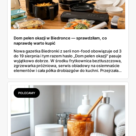
Dom pełen okazji w Biedronce — sprawdziłam, co
naprawdę warto kupić
Nowa gazetka Biedronki z serii non-food obowiązuje od 3
do 19 sierpnia i tym razem hasło „Dom pełen okazji" pasuje
wyjątkowo dobrze. W środku frytkownica beztłuszczowa,
zgrzewarka próżniowa, serwis obiadowy na osiemnaście
elementów i cała półka drobiazgów do kuchni. Przejrzałam
wszystkie strony i wybrałam to, po co sama ustawiłabym
się przy półce z samego rana.
POLECAMY