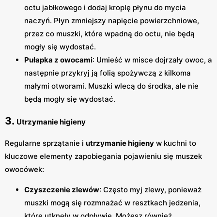
octu jabłkowego i dodaj kroplę płynu do mycia
naczyń. Płyn zmniejszy napięcie powierzchniowe,
przez co muszki, które wpadną do octu, nie będą
mogły się wydostać.
Pułapka z owocami
: Umieść w misce dojrzały owoc, a
następnie przykryj ją folią spożywczą z kilkoma
małymi otworami. Muszki wlecą do środka, ale nie
będą mogły się wydostać.
3.
Utrzymanie higieny
Regularne sprzątanie i
utrzymanie higieny
w kuchni to
kluczowe elementy zapobiegania pojawieniu się muszek
owocówek:
Czyszczenie zlewów
: Często myj zlewy, ponieważ
muszki mogą się rozmnażać w resztkach jedzenia,
które utknęły w odpływie. Możesz również