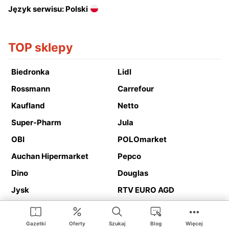
Język serwisu: Polski
TOP sklepy
Biedronka
Lidl
Rossmann
Carrefour
Kaufland
Netto
Super-Pharm
Jula
OBI
POLOmarket
Auchan Hipermarket
Pepco
Dino
Douglas
Jysk
RTV EURO AGD
Action
Media Expert
Deichmann
Media Markt
Gazetki
Oferty
Szukaj
Blog
Więcej