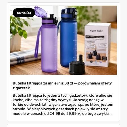
znalazłam, z cenami i terminami.
NOWOŚCI
Butelka filtrująca za mniej niż 30 zł — porównałam oferty
z gazetek
Butelka filtrująca to jeden z tych gadżetów, które albo się
kocha, albo ma za zbędny wymysł. Ja swoją noszę w
torbie od dwóch lat, więc łatwo zgadnąć, po której jestem
stronie. W sierpniowych gazetkach pojawiły się aż trzy
modele w cenach od 24,99 do 29,99 zł, do tego zwykła
butelka za 14,99 zł dla nieprzekonanych. Sprawdziłam
wszystkie oferty i policzyłam, kiedy taki zakup faktycznie