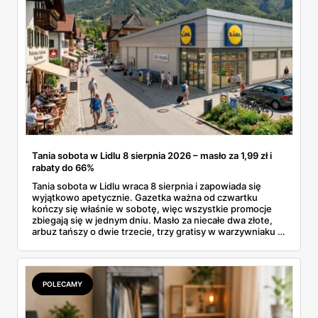
Tania sobota w Lidlu 8 sierpnia 2026 – masło za 1,99 zł i
rabaty do 66%
Tania sobota w Lidlu wraca 8 sierpnia i zapowiada się
wyjątkowo apetycznie. Gazetka ważna od czwartku
kończy się właśnie w sobotę, więc wszystkie promocje
zbiegają się w jednym dniu. Masło za niecałe dwa złote,
arbuz tańszy o dwie trzecie, trzy gratisy w warzywniaku i
jedna oferta działająca wyłącznie w sobotę. Przejrzałam
całą sobotnią gazetkę Lidla strona po stronie i wybrałam
to, co naprawdę się opłaca.
POLECAMY