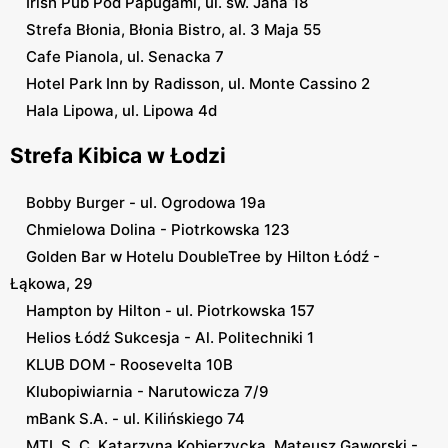
Irish Pub Pod Papugami, ul. św. Jana 18
Strefa Błonia, Błonia Bistro, al. 3 Maja 55
Cafe Pianola, ul. Senacka 7
Hotel Park Inn by Radisson, ul. Monte Cassino 2
Hala Lipowa, ul. Lipowa 4d
Strefa Kibica w Łodzi
Bobby Burger - ul. Ogrodowa 19a
Chmielowa Dolina - Piotrkowska 123
Golden Bar w Hotelu DoubleTree by Hilton Łódź -
Łąkowa, 29
Hampton by Hilton - ul. Piotrkowska 157
Helios Łódź Sukcesja - Al. Politechniki 1
KLUB DOM - Roosevelta 10B
Klubopiwiarnia - Narutowicza 7/9
mBank S.A. - ul. Kilińskiego 74
MTL S. C. Katarzyna Kobierzycka, Mateusz Gaworski -