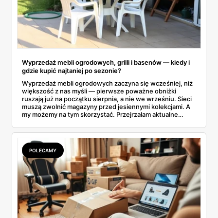
Wyprzedaż mebli ogrodowych, grilli i basenów — kiedy i
gdzie kupić najtaniej po sezonie?
Wyprzedaż mebli ogrodowych zaczyna się wcześniej, niż
większość z nas myśli — pierwsze poważne obniżki
ruszają już na początku sierpnia, a nie we wrześniu. Sieci
muszą zwolnić magazyny przed jesiennymi kolekcjami. A
my możemy na tym skorzystać. Przejrzałam aktualne
gazetki i zebrałam konkretne przeceny na krzesła, stoły,
leżaki, grille i baseny. Do tego podpowiadam, jak odróżnić
prawdziwą obniżkę od pozornej.
POLECAMY