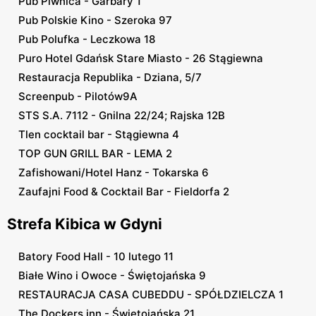
Pub Piwnica - Garbary 1
Pub Polskie Kino - Szeroka 97
Pub Polufka - Leczkowa 18
Puro Hotel Gdańsk Stare Miasto - 26 Stągiewna
Restauracja Republika - Dziana, 5/7
Screenpub - Pilotów9A
STS S.A. 7112 - Gnilna 22/24; Rajska 12B
Tlen cocktail bar - Stągiewna 4
TOP GUN GRILL BAR - LEMA 2
Zafishowani/Hotel Hanz - Tokarska 6
Zaufajni Food & Cocktail Bar - Fieldorfa 2
Strefa Kibica w Gdyni
Batory Food Hall - 10 lutego 11
Białe Wino i Owoce - Świętojańska 9
RESTAURACJA CASA CUBEDDU - SPÓŁDZIELCZA 1
The Dockers inn - Świętojańska 21