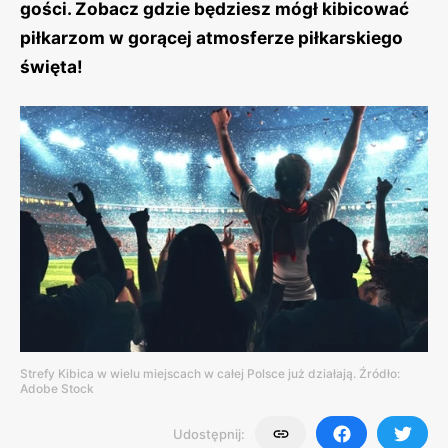
gości. Zobacz gdzie będziesz mógł kibicować
piłkarzom w gorącej atmosferze piłkarskiego
święta!
Strefy Kibica w wielu miejscach w całej Polsce już działają. Źródło:
Adobe Stock
Udostępnij: