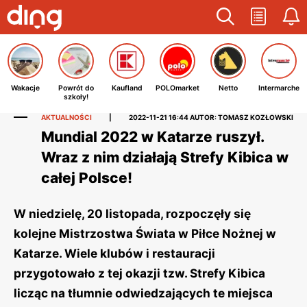
Wakacje
Powrót do
Kaufland
POLOmarket
Netto
Intermarche
szkoły!
AKTUALNOŚCI
|
2022-11-21 16:44
AUTOR: TOMASZ KOZŁOWSKI
Mundial 2022 w Katarze ruszył.
Wraz z nim działają Strefy Kibica w
całej Polsce!
W niedzielę, 20 listopada, rozpoczęły się
kolejne Mistrzostwa Świata w Piłce Nożnej w
Katarze. Wiele klubów i restauracji
przygotowało z tej okazji tzw. Strefy Kibica
licząc na tłumnie odwiedzających te miejsca