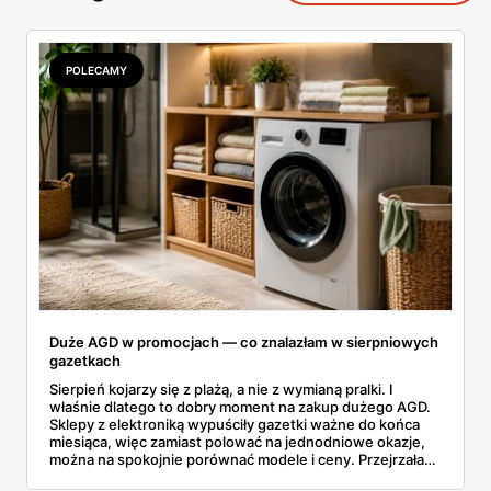
POLECAMY
Duże AGD w promocjach — co znalazłam w sierpniowych
gazetkach
Sierpień kojarzy się z plażą, a nie z wymianą pralki. I
właśnie dlatego to dobry moment na zakup dużego AGD.
Sklepy z elektroniką wypuściły gazetki ważne do końca
miesiąca, więc zamiast polować na jednodniowe okazje,
można na spokojnie porównać modele i ceny. Przejrzałam
aktualne promocje AGD i RTV — poniżej wszystko, co