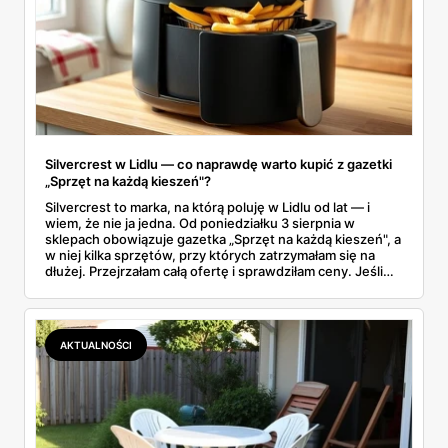
Silvercrest w Lidlu — co naprawdę warto kupić z gazetki
„Sprzęt na każdą kieszeń"?
Silvercrest to marka, na którą poluję w Lidlu od lat — i
wiem, że nie ja jedna. Od poniedziałku 3 sierpnia w
sklepach obowiązuje gazetka „Sprzęt na każdą kieszeń", a
w niej kilka sprzętów, przy których zatrzymałam się na
dłużej. Przejrzałam całą ofertę i sprawdziłam ceny. Jeśli
zastanawiacie się, czy tegoroczny air fryer za 299 zł to
faktycznie okazja — poniżej znajdziecie odpowiedź.
Uwaga: promocja trwa tylko do 8 sierpnia.
AKTUALNOŚCI