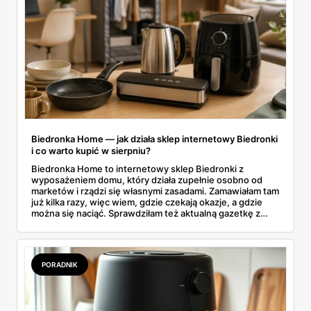
Biedronka Home — jak działa sklep internetowy Biedronki
i co warto kupić w sierpniu?
Biedronka Home to internetowy sklep Biedronki z
wyposażeniem domu, który działa zupełnie osobno od
marketów i rządzi się własnymi zasadami. Zamawiałam tam
już kilka razy, więc wiem, gdzie czekają okazje, a gdzie
można się naciąć. Sprawdziłam też aktualną gazetkę z
domowymi produktami w zwykłych sklepach. Zebrałam
wszystko w jednym miejscu: jak zamawiać, ile trwa zwrot,
jakie kody rabatowe działają w sierpniu i które produkty
faktycznie warto włożyć do koszyka.
PORADNIK