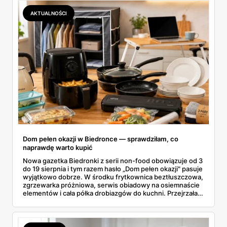
się opłaca.
AKTUALNOŚCI
Dom pełen okazji w Biedronce — sprawdziłam, co
naprawdę warto kupić
Nowa gazetka Biedronki z serii non-food obowiązuje od 3
do 19 sierpnia i tym razem hasło „Dom pełen okazji" pasuje
wyjątkowo dobrze. W środku frytkownica beztłuszczowa,
zgrzewarka próżniowa, serwis obiadowy na osiemnaście
elementów i cała półka drobiazgów do kuchni. Przejrzałam
wszystkie strony i wybrałam to, po co sama ustawiłabym
się przy półce z samego rana.