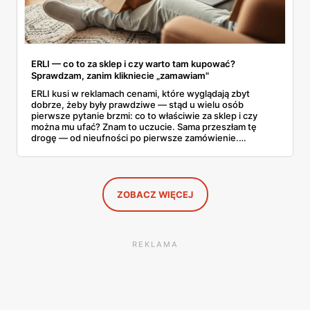
ERLI — co to za sklep i czy warto tam kupować?
Sprawdzam, zanim klikniecie „zamawiam"
ERLI kusi w reklamach cenami, które wyglądają zbyt
dobrze, żeby były prawdziwe — stąd u wielu osób
pierwsze pytanie brzmi: co to właściwie za sklep i czy
można mu ufać? Znam to uczucie. Sama przeszłam tę
drogę — od nieufności po pierwsze zamówienie.
Sprawdziłam, jak ta platforma działa, kto za nią stoi, co
mówią kupujący i co ciekawego jest tam teraz w promocji,
na początku sierpnia. Poniżej wszystko, co warto
wiedzieć przed pierwszym koszykiem.
ZOBACZ WIĘCEJ
REKLAMA