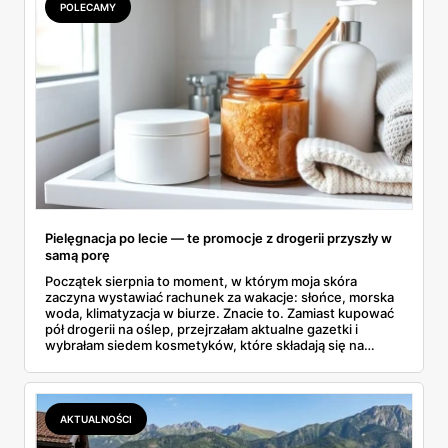
POLECAMY
Pielęgnacja po lecie — te promocje z drogerii przyszły w
samą porę
Początek sierpnia to moment, w którym moja skóra
zaczyna wystawiać rachunek za wakacje: słońce, morska
woda, klimatyzacja w biurze. Znacie to. Zamiast kupować
pół drogerii na oślep, przejrzałam aktualne gazetki i
wybrałam siedem kosmetyków, które składają się na
sensowny plan regeneracji — od peelingu za 21,95 zł po
dermokosmetyki Vichy. Wszystkie ceny sprawdziłam w
ofertach, terminy też.
AKTUALNOŚCI