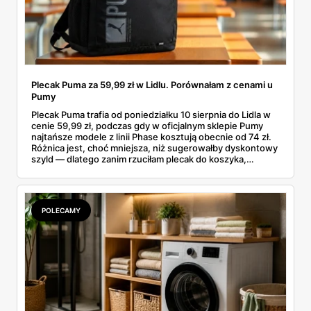
Plecak Puma za 59,99 zł w Lidlu. Porównałam z cenami u
Pumy
Plecak Puma trafia od poniedziałku 10 sierpnia do Lidla w
cenie 59,99 zł, podczas gdy w oficjalnym sklepie Pumy
najtańsze modele z linii Phase kosztują obecnie od 74 zł.
Różnica jest, choć mniejsza, niż sugerowałby dyskontowy
szyld — dlatego zanim rzuciłam plecak do koszyka,
rozłożyłam ceny na czynniki pierwsze. Poniżej cała
rozpiska: co dokładnie sprzedaje Lidl, ile kosztują
odpowiedniki u producenta i komu ten zakup naprawdę
się opłaci.
POLECAMY