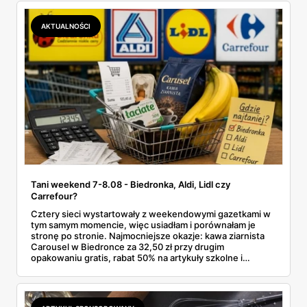
Makro ponad dwa razy więcej niż w weekendowej
promocji dyskontu.
AKTUALNOŚCI
Tani weekend 7-8.08 - Biedronka, Aldi, Lidl czy
Carrefour?
Cztery sieci wystartowały z weekendowymi gazetkami w
tym samym momencie, więc usiadłam i porównałam je
stronę po stronie. Najmocniejsze okazje: kawa ziarnista
Carousel w Biedronce za 32,50 zł przy drugim
opakowaniu gratis, rabat 50% na artykuły szkolne i
przemysłowe przy zakupie trzech sztuk oraz banany po
2,99 zł za kilogram, ale wyłącznie w sobotę z aplikacją. Aldi
odpowiada masłem za 2,99 zł. Werdykt w skrócie:
najwięcej wyciśniesz z Biedronki, po świeże warzywa jedź