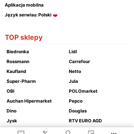
Aplikacja mobilna
Język serwisu: Polski
TOP sklepy
Biedronka
Lidl
Rossmann
Carrefour
Kaufland
Netto
Super-Pharm
Jula
OBI
POLOmarket
Auchan Hipermarket
Pepco
Dino
Douglas
Jysk
RTV EURO AGD
Action
Media Expert