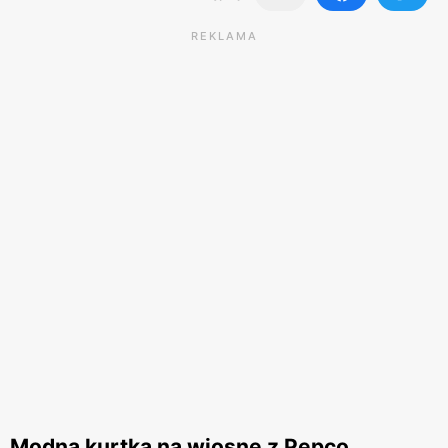
REKLAMA
Modna kurtka na wiosnę z Pepco