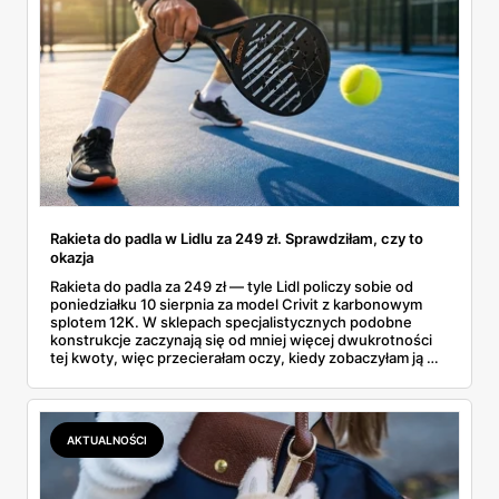
Rakieta do padla w Lidlu za 249 zł. Sprawdziłam, czy to
okazja
Rakieta do padla za 249 zł — tyle Lidl policzy sobie od
poniedziałku 10 sierpnia za model Crivit z karbonowym
splotem 12K. W sklepach specjalistycznych podobne
konstrukcje zaczynają się od mniej więcej dwukrotności
tej kwoty, więc przecierałam oczy, kiedy zobaczyłam ją w
gazetce między dresami a wkrętarką. Padel to dziś
najszybciej rosnący sport w Polsce: kortów przybywa
lawinowo, a chętnych jeszcze szybciej. Sprawdziłam, co
dokładnie dostajemy za te pieniądze i komu taka rakieta
AKTUALNOŚCI
faktycznie wystarczy.