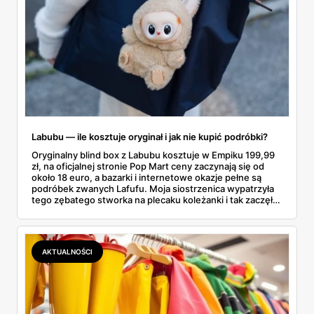
Labubu — ile kosztuje oryginał i jak nie kupić podróbki?
Oryginalny blind box z Labubu kosztuje w Empiku 199,99
zł, na oficjalnej stronie Pop Mart ceny zaczynają się od
około 18 euro, a bazarki i internetowe okazje pełne są
podróbek zwanych Lafufu. Moja siostrzenica wypatrzyła
tego zębatego stworka na plecaku koleżanki i tak zaczęło
się rodzinne śledztwo: co to właściwie jest, ile naprawdę
kosztuje i po czym poznać, że sprzedawca nie wciska nam
podróbki. Spisałam wszystko, czego się dowiedziałam —
łącznie z jedną wpadką, o której za chwilę.
AKTUALNOŚCI