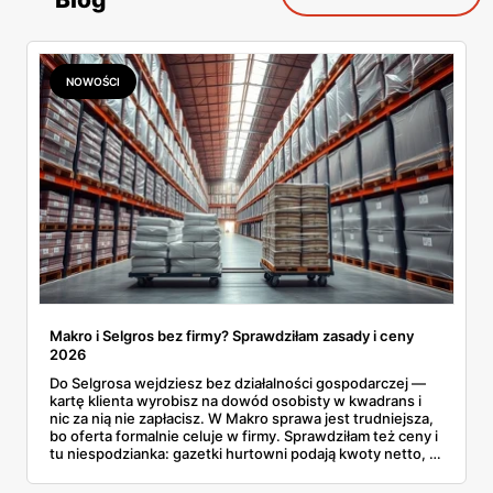
NOWOŚCI
Makro i Selgros bez firmy? Sprawdziłam zasady i ceny
2026
Do Selgrosa wejdziesz bez działalności gospodarczej —
kartę klienta wyrobisz na dowód osobisty w kwadrans i
nic za nią nie zapłacisz. W Makro sprawa jest trudniejsza,
bo oferta formalnie celuje w firmy. Sprawdziłam też ceny i
tu niespodzianka: gazetki hurtowni podają kwoty netto, a
przy kasie doliczany jest VAT. Co więcej, hurt wcale nie
zawsze wygrywa — ta sama kawa ziarnista kosztuje w