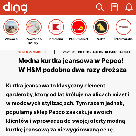
Wakacje
Powrót do
Kaufland
POLOmarket
Netto
Intermarche
szkoły!
SUPER PROMOCJE
|
2023-03-08 15:05
AUTOR: REDAKCJA DING
Modna kurtka jeansowa w Pepco!
W H&M podobna dwa razy droższa
Kurtka jeansowa to klasyczny element
garderoby, który od lat króluje na ulicach miast i
w modowych stylizacjach. Tym razem jednak,
popularny sklep Pepco zaskakuje swoich
klientów i wprowadza do swojej oferty modną
kurtkę jeansową za niewygórowaną cenę.