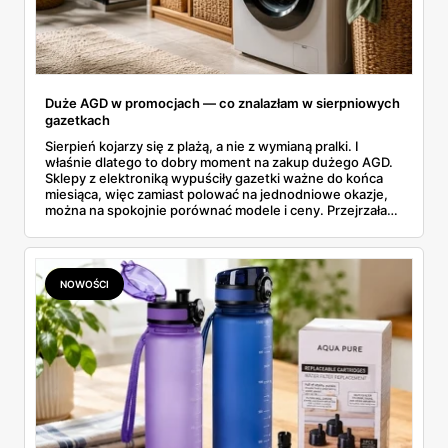
Duże AGD w promocjach — co znalazłam w sierpniowych
gazetkach
Sierpień kojarzy się z plażą, a nie z wymianą pralki. I
właśnie dlatego to dobry moment na zakup dużego AGD.
Sklepy z elektroniką wypuściły gazetki ważne do końca
miesiąca, więc zamiast polować na jednodniowe okazje,
można na spokojnie porównać modele i ceny. Przejrzałam
aktualne promocje AGD i RTV — poniżej wszystko, co
znalazłam, z cenami i terminami.
NOWOŚCI