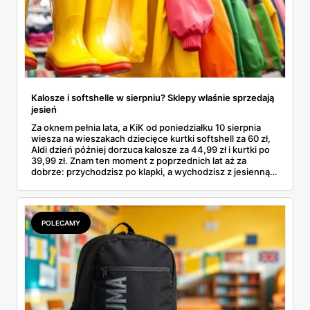
Kalosze i softshelle w sierpniu? Sklepy właśnie sprzedają
jesień
Za oknem pełnia lata, a KiK od poniedziałku 10 sierpnia
wiesza na wieszakach dziecięce kurtki softshell za 60 zł,
Aldi dzień później dorzuca kalosze za 44,99 zł i kurtki po
39,99 zł. Znam ten moment z poprzednich lat aż za
dobrze: przychodzisz po klapki, a wychodzisz z jesienną
garderobą dla całej rodziny. Sprawdziłam, co dokładnie
pojawi się w gazetkach w przyszłym tygodniu i czy jest
sens kupować jesień, zanim skończą się wakacje.
POLECAMY