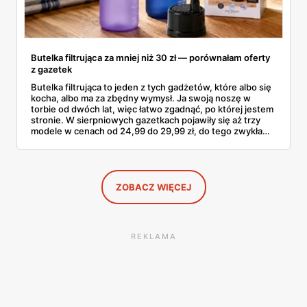
Butelka filtrująca za mniej niż 30 zł — porównałam oferty
z gazetek
Butelka filtrująca to jeden z tych gadżetów, które albo się
kocha, albo ma za zbędny wymysł. Ja swoją noszę w
torbie od dwóch lat, więc łatwo zgadnąć, po której jestem
stronie. W sierpniowych gazetkach pojawiły się aż trzy
modele w cenach od 24,99 do 29,99 zł, do tego zwykła
butelka za 14,99 zł dla nieprzekonanych. Sprawdziłam
wszystkie oferty i policzyłam, kiedy taki zakup faktycznie
się opłaca.
ZOBACZ WIĘCEJ
REKLAMA