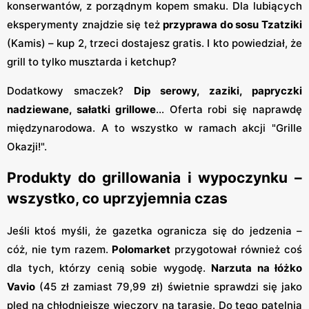
konserwantów, z porządnym kopem smaku. Dla lubiących
eksperymenty znajdzie się też
przyprawa do sosu Tzatziki
(Kamis) – kup 2, trzeci dostajesz gratis. I kto powiedział, że
grill to tylko musztarda i ketchup?
Dodatkowy smaczek?
Dip serowy, zaziki, papryczki
nadziewane, sałatki grillowe
… Oferta robi się naprawdę
międzynarodowa. A to wszystko w ramach akcji "Grille
Okazji!".
Produkty do grillowania i wypoczynku –
wszystko, co uprzyjemnia czas
Jeśli ktoś myśli, że gazetka ogranicza się do jedzenia –
cóż, nie tym razem.
Polomarket
przygotował również coś
dla tych, którzy cenią sobie wygodę.
Narzuta na łóżko
Vavio
(45 zł zamiast 79,99 zł) świetnie sprawdzi się jako
pled na chłodniejsze wieczory na tarasie. Do tego patelnia