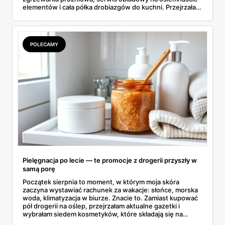
elementów i cała półka drobiazgów do kuchni. Przejrzałam
wszystkie strony i wybrałam to, po co sama ustawiłabym
się przy półce z samego rana.
POLECAMY
Pielęgnacja po lecie — te promocje z drogerii przyszły w
samą porę
Początek sierpnia to moment, w którym moja skóra
zaczyna wystawiać rachunek za wakacje: słońce, morska
woda, klimatyzacja w biurze. Znacie to. Zamiast kupować
pół drogerii na oślep, przejrzałam aktualne gazetki i
wybrałam siedem kosmetyków, które składają się na
sensowny plan regeneracji — od peelingu za 21,95 zł po