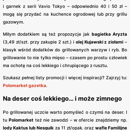
i garnek z serii Vavio Tokyo – odpowiednio 40 i 50 zł –
mogą się przydać na kuchence ogrodowej lub przy grillu
gazowym.
Miłym dodatkiem są też propozycje jak
bagietka Aryzta
(3,49 zł/szt. przy zakupie 2 szt.) i
olej Kujawski z ziołami
–
klasyk wśród dodatków do grillowanych warzyw i ryb. Bo
grillowanie to nie tylko mięso – czasem po prostu człowiek
ma ochotę na coś lekkiego i chrupiącego z rusztu.
Szukasz pełnej listy promocji i więcej inspiracji? Zajrzyj tu:
Polomarket gazetka
.
Na deser coś lekkiego… i może zimnego
Po grillowanej uczcie warto pomyśleć o czymś na deser. I
tu
Polomarket
też nie zawodzi – w ofercie znajdziemy np.
lody Kaktus lub Nesquik
za 11 zł/opak. oraz
wafle Familijne