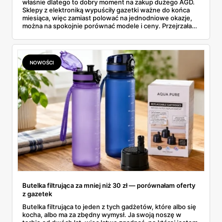
właśnie dlatego to dobry moment na zakup dużego AGD.
Sklepy z elektroniką wypuściły gazetki ważne do końca
miesiąca, więc zamiast polować na jednodniowe okazje,
można na spokojnie porównać modele i ceny. Przejrzałam
aktualne promocje AGD i RTV — poniżej wszystko, co
znalazłam, z cenami i terminami.
NOWOŚCI
Butelka filtrująca za mniej niż 30 zł — porównałam oferty
z gazetek
Butelka filtrująca to jeden z tych gadżetów, które albo się
kocha, albo ma za zbędny wymysł. Ja swoją noszę w