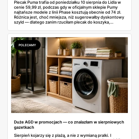
Plecak Puma trafia od poniedziałku 10 sierpnia do Lidla w
cenie 59,99 zł, podczas gdy w oficjalnym sklepie Pumy
najtańsze modele z linii Phase kosztują obecnie od 74 zł.
Różnica jest, choć mniejsza, niż sugerowałby dyskontowy
szyld — dlatego zanim rzuciłam plecak do koszyka,
rozłożyłam ceny na czynniki pierwsze. Poniżej cała
rozpiska: co dokładnie sprzedaje Lidl, ile kosztują
odpowiedniki u producenta i komu ten zakup naprawdę
się opłaci.
POLECAMY
Duże AGD w promocjach — co znalazłam w sierpniowych
gazetkach
Sierpień kojarzy się z plażą, a nie z wymianą pralki. I