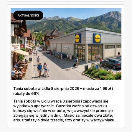
dermokosmetyki Vichy. Wszystkie ceny sprawdziłam w
ofertach, terminy też.
AKTUALNOŚCI
Tania sobota w Lidlu 8 sierpnia 2026 – masło za 1,99 zł i
rabaty do 66%
Tania sobota w Lidlu wraca 8 sierpnia i zapowiada się
wyjątkowo apetycznie. Gazetka ważna od czwartku
kończy się właśnie w sobotę, więc wszystkie promocje
zbiegają się w jednym dniu. Masło za niecałe dwa złote,
arbuz tańszy o dwie trzecie, trzy gratisy w warzywniaku i
jedna oferta działająca wyłącznie w sobotę. Przejrzałam
całą sobotnią gazetkę Lidla strona po stronie i wybrałam