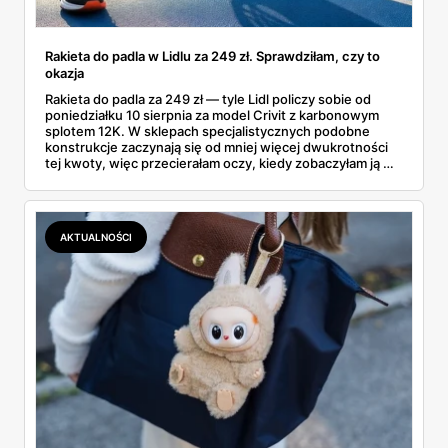
Rakieta do padla w Lidlu za 249 zł. Sprawdziłam, czy to
okazja
Rakieta do padla za 249 zł — tyle Lidl policzy sobie od
poniedziałku 10 sierpnia za model Crivit z karbonowym
splotem 12K. W sklepach specjalistycznych podobne
konstrukcje zaczynają się od mniej więcej dwukrotności
tej kwoty, więc przecierałam oczy, kiedy zobaczyłam ją w
gazetce między dresami a wkrętarką. Padel to dziś
najszybciej rosnący sport w Polsce: kortów przybywa
lawinowo, a chętnych jeszcze szybciej. Sprawdziłam, co
dokładnie dostajemy za te pieniądze i komu taka rakieta
AKTUALNOŚCI
faktycznie wystarczy.