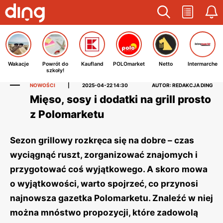
Wakacje
Powrót do
Kaufland
POLOmarket
Netto
Intermarche
szkoły!
NOWOŚCI
|
2025-04-22 14:30
AUTOR: REDAKCJA DING
Mięso, sosy i dodatki na grill prosto
z Polomarketu
Sezon grillowy rozkręca się na dobre – czas
wyciągnąć ruszt, zorganizować znajomych i
przygotować coś wyjątkowego. A skoro mowa
o wyjątkowości, warto spojrzeć, co przynosi
najnowsza gazetka Polomarketu. Znaleźć w niej
można mnóstwo propozycji, które zadowolą