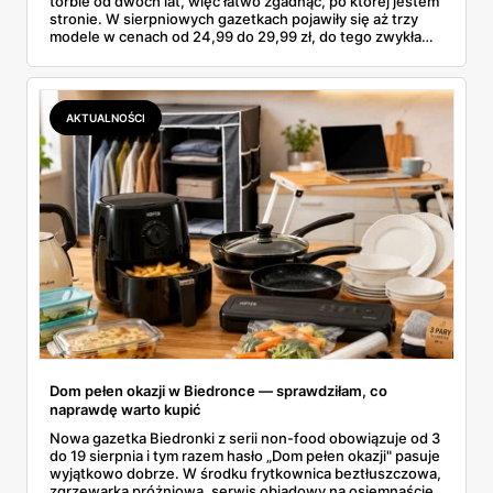
torbie od dwóch lat, więc łatwo zgadnąć, po której jestem
stronie. W sierpniowych gazetkach pojawiły się aż trzy
modele w cenach od 24,99 do 29,99 zł, do tego zwykła
butelka za 14,99 zł dla nieprzekonanych. Sprawdziłam
wszystkie oferty i policzyłam, kiedy taki zakup faktycznie
się opłaca.
AKTUALNOŚCI
Dom pełen okazji w Biedronce — sprawdziłam, co
naprawdę warto kupić
Nowa gazetka Biedronki z serii non-food obowiązuje od 3
do 19 sierpnia i tym razem hasło „Dom pełen okazji" pasuje
wyjątkowo dobrze. W środku frytkownica beztłuszczowa,
zgrzewarka próżniowa, serwis obiadowy na osiemnaście