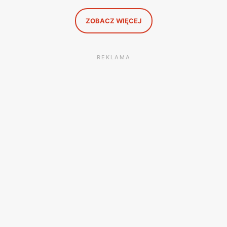
to, co naprawdę się opłaca.
ZOBACZ WIĘCEJ
REKLAMA