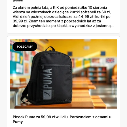
jesień
Za oknem pełnia lata, a KiK od poniedziałku 10 sierpnia
wiesza na wieszakach dziecięce kurtki softshell za 60 zł,
Aldi dzień później dorzuca kalosze za 44,99 zł i kurtki po
39,99 zł. Znam ten moment z poprzednich lat aż za
dobrze: przychodzisz po klapki, a wychodzisz z jesienną
garderobą dla całej rodziny. Sprawdziłam, co dokładnie
pojawi się w gazetkach w przyszłym tygodniu i czy jest
sens kupować jesień, zanim skończą się wakacje.
POLECAMY
Plecak Puma za 59,99 zł w Lidlu. Porównałam z cenami u
Pumy