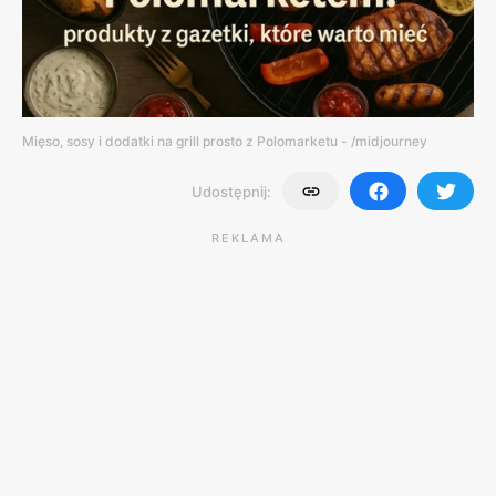
Mięso, sosy i dodatki na grill prosto z Polomarketu - /midjourney
Udostępnij:
REKLAMA