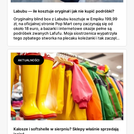
Labubu — ile kosztuje oryginał i jak nie kupić podróbki?
Oryginalny blind box z Labubu kosztuje w Empiku 199,99
zł, na oficjalnej stronie Pop Mart ceny zaczynają się od
około 18 euro, a bazarki i internetowe okazje pełne są
podróbek zwanych Lafufu. Moja siostrzenica wypatrzyła
tego zębatego stworka na plecaku koleżanki i tak zaczęło
się rodzinne śledztwo: co to właściwie jest, ile naprawdę
kosztuje i po czym poznać, że sprzedawca nie wciska nam
podróbki. Spisałam wszystko, czego się dowiedziałam —
łącznie z jedną wpadką, o której za chwilę.
AKTUALNOŚCI
Kalosze i softshelle w sierpniu? Sklepy właśnie sprzedają