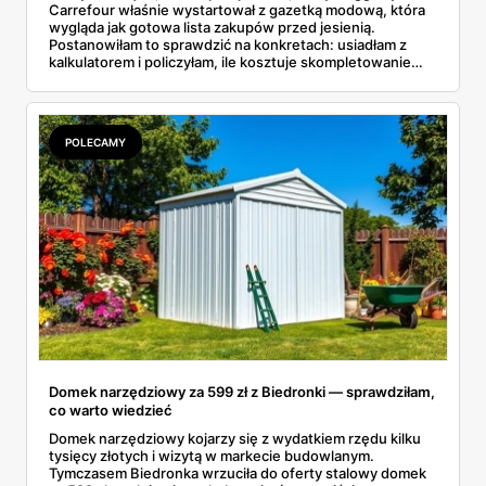
Carrefour właśnie wystartował z gazetką modową, która
wygląda jak gotowa lista zakupów przed jesienią.
Postanowiłam to sprawdzić na konkretach: usiadłam z
kalkulatorem i policzyłam, ile kosztuje skompletowanie
całej jesiennej szafy dziecka z jednej gazetki. Wyszło
niecałe 207 złotych za siedem rzeczy, od t-shirtu po
kurtkę. A dla starszaków są jeszcze markowe dresy Puma
i Everlast w cenach, które miło zaskakują.
POLECAMY
Domek narzędziowy za 599 zł z Biedronki — sprawdziłam,
co warto wiedzieć
Domek narzędziowy kojarzy się z wydatkiem rzędu kilku
tysięcy złotych i wizytą w markecie budowlanym.
Tymczasem Biedronka wrzuciła do oferty stalowy domek