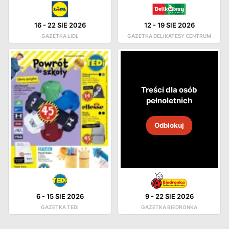
16
-
22 SIE 2026
12
-
19 SIE 2026
GAZETKA LIDL
GAZETKA DELIKATESY CENTRUM
Treści dla osób
pełnoletnich
Odblokuj
6
-
15 SIE 2026
9
-
22 SIE 2026
GAZETKA TEDI
GAZETKA BIEDRONKA