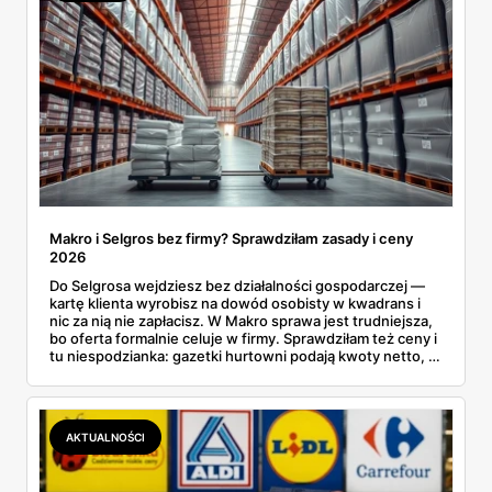
Makro i Selgros bez firmy? Sprawdziłam zasady i ceny
2026
Do Selgrosa wejdziesz bez działalności gospodarczej —
kartę klienta wyrobisz na dowód osobisty w kwadrans i
nic za nią nie zapłacisz. W Makro sprawa jest trudniejsza,
bo oferta formalnie celuje w firmy. Sprawdziłam też ceny i
tu niespodzianka: gazetki hurtowni podają kwoty netto, a
przy kasie doliczany jest VAT. Co więcej, hurt wcale nie
zawsze wygrywa — ta sama kawa ziarnista kosztuje w
Makro ponad dwa razy więcej niż w weekendowej
promocji dyskontu.
AKTUALNOŚCI