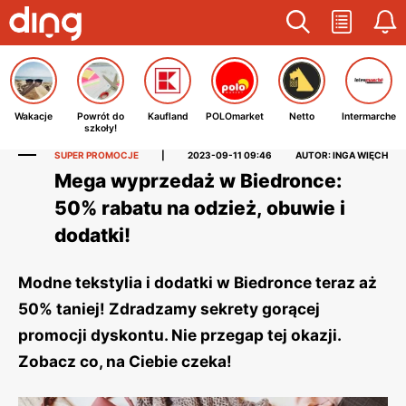
Wakacje
Powrót do
Kaufland
POLOmarket
Netto
Intermarche
szkoły!
SUPER PROMOCJE
|
2023-09-11 09:46
AUTOR: INGA WIĘCH
Mega wyprzedaż w Biedronce:
50% rabatu na odzież, obuwie i
dodatki!
Modne tekstylia i dodatki w Biedronce teraz aż
50% taniej! Zdradzamy sekrety gorącej
promocji dyskontu. Nie przegap tej okazji.
Zobacz co, na Ciebie czeka!