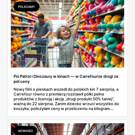
Kilka z nich kończy się szybciej, niż zapowiada kalendarz.
POLECAMY
Psi Patrol i Dinozaury w kinach — w Carrefourze drugi za
pół ceny
Nowy film o pieskach wszedł do polskich kin 7 sierpnia, a
Carrefour równo z premierą rozstawił półki pełne
produktów z licencją i akcję „drugi produkt 50% taniej",
ważną do 22 sierpnia. Zanim dziecko wrzuci wszystko do
koszyka, policzyłam ceny w przeliczeniu na kilogram.
Wnioski? Krem orzechowy z paluszkami za 3,49 zł to
prawie 140 zł za kilogram, ale lody do mrożenia i rurki
waflowe bronią się nawet bez rabatu.
NOWOŚCI