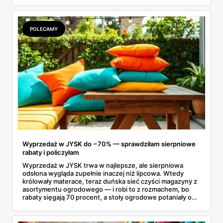
drogich postojów na stacjach benzynowych czy
kupowania przepłaconych napojów w wagonach
restauracyjnych. Połączenie funkcji, jakie oferuje dobrze
izolujący kubek termiczny z gorącą kawą oraz niezawodna
POLECAMY
butelka na wodę, tworzy idealny, podróżny zestaw. Dzięki
niemu wielogodzinne przemieszczanie się z miejsca na
miejsce staje się znacznie przyjemniejsze, a my zyskujemy
pewność, że nasze ulubione napoje są zawsze pod ręką.
Wyprzedaż w JYSK do −70% — sprawdziłam sierpniowe
rabaty i policzyłam
Wyprzedaż w JYSK trwa w najlepsze, ale sierpniowa
odsłona wygląda zupełnie inaczej niż lipcowa. Wtedy
królowały materace, teraz duńska sieć czyści magazyny z
asortymentu ogrodowego — i robi to z rozmachem, bo
rabaty sięgają 70 procent, a stoły ogrodowe potaniały o
ponad tysiąc złotych. Przejrzałam aktualną ofertę
wyprzedażową pozycja po pozycji i wybrałam rzeczy, przy
których przecena jest realna, a nie tylko marketingowa.