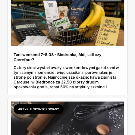
Tani weekend 7-8.08 - Biedronka, Aldi, Lidl czy
Carrefour?
Cztery sieci wystartowały z weekendowymi gazetkami w
tym samym momencie, więc usiadłam i porównałam je
stronę po stronie. Najmocniejsze okazje: kawa ziarnista
Carousel w Biedronce za 32,50 zł przy drugim
opakowaniu gratis, rabat 50% na artykuły szkolne i
przemysłowe przy zakupie trzech sztuk oraz banany po
2,99 zł za kilogram, ale wyłącznie w sobotę z aplikacją. Aldi
odpowiada masłem za 2,99 zł. Werdykt w skrócie:
najwięcej wyciśniesz z Biedronki, po świeże warzywa jedź
ARTYKUŁ SPONSOROWANY
do Aldi.