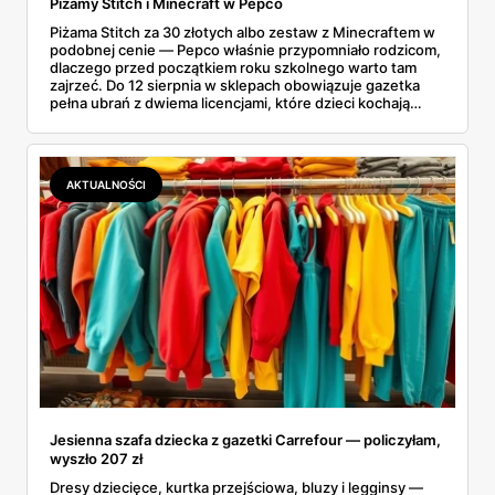
Piżamy Stitch i Minecraft w Pepco
Piżama Stitch za 30 złotych albo zestaw z Minecraftem w
podobnej cenie — Pepco właśnie przypomniało rodzicom,
dlaczego przed początkiem roku szkolnego warto tam
zajrzeć. Do 12 sierpnia w sklepach obowiązuje gazetka
pełna ubrań z dwiema licencjami, które dzieci kochają
chyba najmocniej. Zanim ruszyłam na zakupy, porównałam
ceny z Sinsay, Reserved i H&M. I powiem szczerze:
różnice bywają większe, niż się spodziewałam. Sprawdź,
co dokładnie znajdziesz na półkach i dlaczego lepiej się
AKTUALNOŚCI
pospieszyć.
Jesienna szafa dziecka z gazetki Carrefour — policzyłam,
wyszło 207 zł
Dresy dziecięce, kurtka przejściowa, bluzy i legginsy —