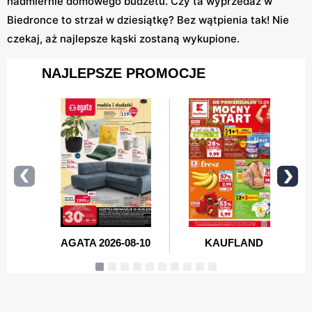
nadmiernie domowego budżetu. Czy ta wyprzedaż w
Biedronce to strzał w dziesiątkę? Bez wątpienia tak! Nie
czekaj, aż najlepsze kąski zostaną wykupione.