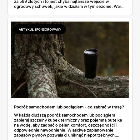
za 599 złotych i to jest chyba najtańsze wejście w
ogrodowy schowek, jakie widziałam w tym sezonie. Warto
wiedzieć trzy rzeczy: czym różnią się materiały, czy taki
obiekt trzeba gdzieś zgłaszać i jak przygotować miejsce,
żeby konstrukcja nie odleciała przy pierwszej jesiennej
wichurze.
ARTYKUŁ SPONSOROWANY
Podróż samochodem lub pociągiem - co zabrać w trasę?
W każdą dłuższą podróż samochodem lub pociągiem
zabieraj szczelny kubek termiczny oraz pojemną butelkę
na wodę, aby zadbać o pełen komfort, oszczędności i
odpowiednie nawodnienie. Właściwe zaplanowanie
zapasów płynów pozwala ci uniknąć niepotrzebnych,