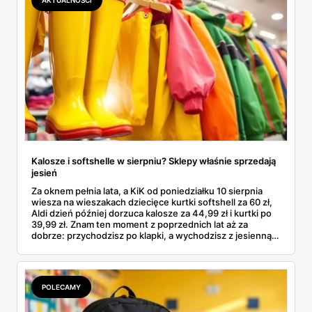
Kalosze i softshelle w sierpniu? Sklepy właśnie sprzedają
jesień
Za oknem pełnia lata, a KiK od poniedziałku 10 sierpnia
wiesza na wieszakach dziecięce kurtki softshell za 60 zł,
Aldi dzień później dorzuca kalosze za 44,99 zł i kurtki po
39,99 zł. Znam ten moment z poprzednich lat aż za
dobrze: przychodzisz po klapki, a wychodzisz z jesienną
garderobą dla całej rodziny. Sprawdziłam, co dokładnie
pojawi się w gazetkach w przyszłym tygodniu i czy jest
sens kupować jesień, zanim skończą się wakacje.
POLECAMY