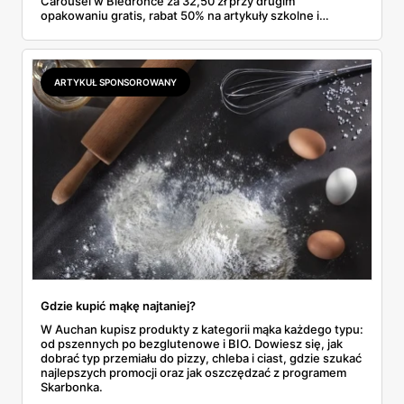
Carousel w Biedronce za 32,50 zł przy drugim
opakowaniu gratis, rabat 50% na artykuły szkolne i
przemysłowe przy zakupie trzech sztuk oraz banany po
2,99 zł za kilogram, ale wyłącznie w sobotę z aplikacją. Aldi
odpowiada masłem za 2,99 zł. Werdykt w skrócie:
najwięcej wyciśniesz z Biedronki, po świeże warzywa jedź
ARTYKUŁ SPONSOROWANY
do Aldi.
Gdzie kupić mąkę najtaniej?
W Auchan kupisz produkty z kategorii mąka każdego typu:
od pszennych po bezglutenowe i BIO. Dowiesz się, jak
dobrać typ przemiału do pizzy, chleba i ciast, gdzie szukać
najlepszych promocji oraz jak oszczędzać z programem
Skarbonka.