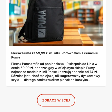
Plecak Puma za 59,99 zł w Lidlu. Porównałam z cenami u
Pumy
Plecak Puma trafia od poniedziałku 10 sierpnia do Lidla w
cenie 59,99 zł, podczas gdy w oficjalnym sklepie Pumy
najtańsze modele z linii Phase kosztują obecnie od 74 zł.
Różnica jest, choć mniejsza, niż sugerowałby dyskontowy
szyld — dlatego zanim rzuciłam plecak do koszyka,
rozłożyłam ceny na czynniki pierwsze. Poniżej cała
rozpiska: co dokładnie sprzedaje Lidl, ile kosztują
odpowiedniki u producenta i komu ten zakup naprawdę
się opłaci.
ZOBACZ WIĘCEJ