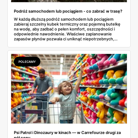
Podróż samochodem lub pociągiem - co zabrać w trasę?
W każdą dłuższą podróż samochodem lub pociągiem
zabieraj szczelny kubek termiczny oraz pojemną butelkę
na wodę, aby zadbać o pełen komfort, oszczędności i
odpowiednie nawodnienie. Właściwe zaplanowanie
zapasów płynów pozwala ci uniknąć niepotrzebnych,
drogich postojów na stacjach benzynowych czy
kupowania przepłaconych napojów w wagonach
restauracyjnych. Połączenie funkcji, jakie oferuje dobrze
izolujący kubek termiczny z gorącą kawą oraz niezawodna
POLECAMY
butelka na wodę, tworzy idealny, podróżny zestaw. Dzięki
niemu wielogodzinne przemieszczanie się z miejsca na
miejsce staje się znacznie przyjemniejsze, a my zyskujemy
pewność, że nasze ulubione napoje są zawsze pod ręką.
Psi Patrol i Dinozaury w kinach — w Carrefourze drugi za
pół ceny