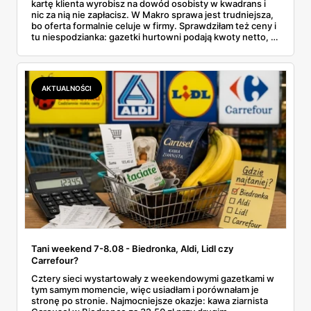
kartę klienta wyrobisz na dowód osobisty w kwadrans i
nic za nią nie zapłacisz. W Makro sprawa jest trudniejsza,
bo oferta formalnie celuje w firmy. Sprawdziłam też ceny i
tu niespodzianka: gazetki hurtowni podają kwoty netto, a
przy kasie doliczany jest VAT. Co więcej, hurt wcale nie
zawsze wygrywa — ta sama kawa ziarnista kosztuje w
Makro ponad dwa razy więcej niż w weekendowej
promocji dyskontu.
AKTUALNOŚCI
Tani weekend 7-8.08 - Biedronka, Aldi, Lidl czy
Carrefour?
Cztery sieci wystartowały z weekendowymi gazetkami w
tym samym momencie, więc usiadłam i porównałam je
stronę po stronie. Najmocniejsze okazje: kawa ziarnista