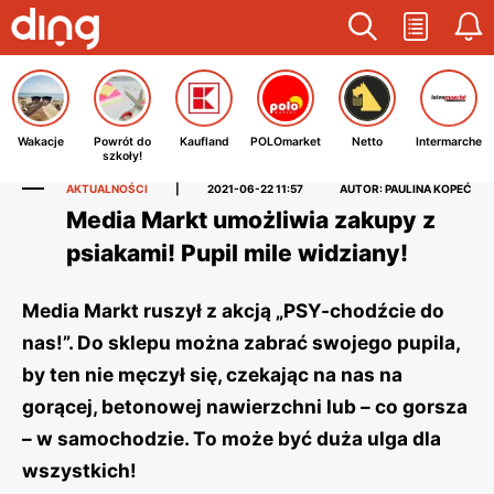
Wakacje
Powrót do
Kaufland
POLOmarket
Netto
Intermarche
szkoły!
AKTUALNOŚCI
|
2021-06-22 11:57
AUTOR: PAULINA KOPEĆ
Media Markt umożliwia zakupy z
psiakami! Pupil mile widziany!
Media Markt ruszył z akcją „PSY-chodźcie do
nas!”. Do sklepu można zabrać swojego pupila,
by ten nie męczył się, czekając na nas na
gorącej, betonowej nawierzchni lub – co gorsza
– w samochodzie. To może być duża ulga dla
wszystkich!