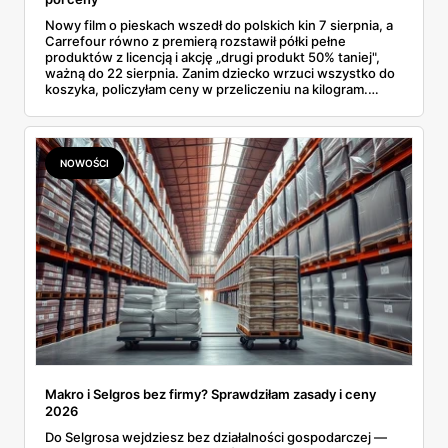
Nowy film o pieskach wszedł do polskich kin 7 sierpnia, a
Carrefour równo z premierą rozstawił półki pełne
produktów z licencją i akcję „drugi produkt 50% taniej",
ważną do 22 sierpnia. Zanim dziecko wrzuci wszystko do
koszyka, policzyłam ceny w przeliczeniu na kilogram.
Wnioski? Krem orzechowy z paluszkami za 3,49 zł to
prawie 140 zł za kilogram, ale lody do mrożenia i rurki
waflowe bronią się nawet bez rabatu.
NOWOŚCI
Makro i Selgros bez firmy? Sprawdziłam zasady i ceny
2026
Do Selgrosa wejdziesz bez działalności gospodarczej —