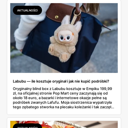
lawinowo, a chętnych jeszcze szybciej. Sprawdziłam, co
dokładnie dostajemy za te pieniądze i komu taka rakieta
AKTUALNOŚCI
faktycznie wystarczy.
Labubu — ile kosztuje oryginał i jak nie kupić podróbki?
Oryginalny blind box z Labubu kosztuje w Empiku 199,99
zł, na oficjalnej stronie Pop Mart ceny zaczynają się od
około 18 euro, a bazarki i internetowe okazje pełne są
podróbek zwanych Lafufu. Moja siostrzenica wypatrzyła
tego zębatego stworka na plecaku koleżanki i tak zaczęło
się rodzinne śledztwo: co to właściwie jest, ile naprawdę
kosztuje i po czym poznać, że sprzedawca nie wciska nam
podróbki. Spisałam wszystko, czego się dowiedziałam —
łącznie z jedną wpadką, o której za chwilę.
AKTUALNOŚCI