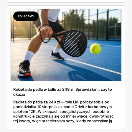
POLECAMY
Rakieta do padla w Lidlu za 249 zł. Sprawdziłam, czy to
okazja
Rakieta do padla za 249 zł — tyle Lidl policzy sobie od
poniedziałku 10 sierpnia za model Crivit z karbonowym
splotem 12K. W sklepach specjalistycznych podobne
konstrukcje zaczynają się od mniej więcej dwukrotności
tej kwoty, więc przecierałam oczy, kiedy zobaczyłam ją w
gazetce między dresami a wkrętarką. Padel to dziś
najszybciej rosnący sport w Polsce: kortów przybywa