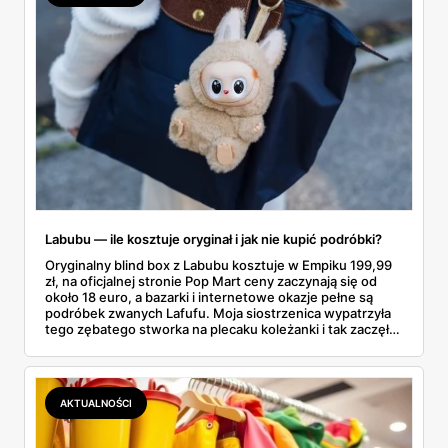
Labubu — ile kosztuje oryginał i jak nie kupić podróbki?
Oryginalny blind box z Labubu kosztuje w Empiku 199,99
zł, na oficjalnej stronie Pop Mart ceny zaczynają się od
około 18 euro, a bazarki i internetowe okazje pełne są
podróbek zwanych Lafufu. Moja siostrzenica wypatrzyła
tego zębatego stworka na plecaku koleżanki i tak zaczęło
się rodzinne śledztwo: co to właściwie jest, ile naprawdę
kosztuje i po czym poznać, że sprzedawca nie wciska nam
podróbki. Spisałam wszystko, czego się dowiedziałam —
łącznie z jedną wpadką, o której za chwilę.
AKTUALNOŚCI