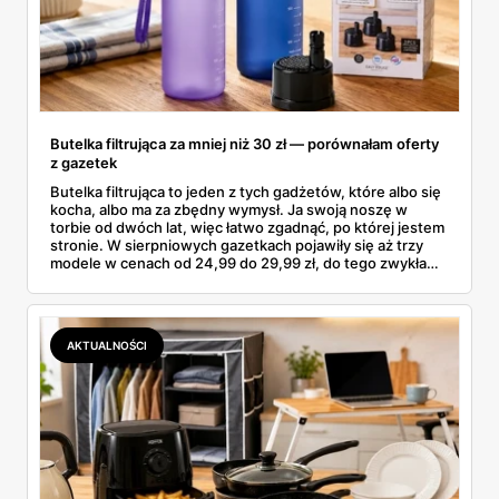
Butelka filtrująca za mniej niż 30 zł — porównałam oferty
z gazetek
Butelka filtrująca to jeden z tych gadżetów, które albo się
kocha, albo ma za zbędny wymysł. Ja swoją noszę w
torbie od dwóch lat, więc łatwo zgadnąć, po której jestem
stronie. W sierpniowych gazetkach pojawiły się aż trzy
modele w cenach od 24,99 do 29,99 zł, do tego zwykła
butelka za 14,99 zł dla nieprzekonanych. Sprawdziłam
wszystkie oferty i policzyłam, kiedy taki zakup faktycznie
się opłaca.
AKTUALNOŚCI