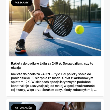
POLECAMY
Rakieta do padla w Lidlu za 249 zł. Sprawdziłam, czy to
okazja
Rakieta do padla za 249 zł — tyle Lidl policzy sobie od
poniedziałku 10 sierpnia za model Crivit z karbonowym
splotem 12K. W sklepach specjalistycznych podobne
konstrukcje zaczynają się od mniej więcej dwukrotności
tej kwoty, więc przecierałam oczy, kiedy zobaczyłam ją w
gazetce między dresami a wkrętarką. Padel to dziś
najszybciej rosnący sport w Polsce: kortów przybywa
lawinowo, a chętnych jeszcze szybciej. Sprawdziłam, co
dokładnie dostajemy za te pieniądze i komu taka rakieta
AKTUALNOŚCI
faktycznie wystarczy.