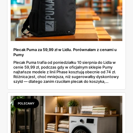
Plecak Puma za 59,99 zł w Lidlu. Porównałam z cenami u
Pumy
Plecak Puma trafia od poniedziałku 10 sierpnia do Lidla w
cenie 59,99 zł, podczas gdy w oficjalnym sklepie Pumy
najtańsze modele z linii Phase kosztują obecnie od 74 zł.
Różnica jest, choć mniejsza, niż sugerowałby dyskontowy
szyld — dlatego zanim rzuciłam plecak do koszyka,
rozłożyłam ceny na czynniki pierwsze. Poniżej cała
rozpiska: co dokładnie sprzedaje Lidl, ile kosztują
odpowiedniki u producenta i komu ten zakup naprawdę
się opłaci.
POLECAMY