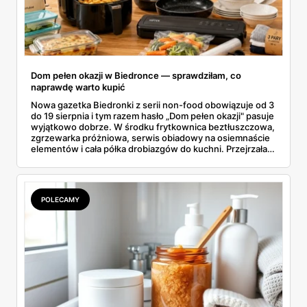
Dom pełen okazji w Biedronce — sprawdziłam, co
naprawdę warto kupić
Nowa gazetka Biedronki z serii non-food obowiązuje od 3
do 19 sierpnia i tym razem hasło „Dom pełen okazji" pasuje
wyjątkowo dobrze. W środku frytkownica beztłuszczowa,
zgrzewarka próżniowa, serwis obiadowy na osiemnaście
elementów i cała półka drobiazgów do kuchni. Przejrzałam
wszystkie strony i wybrałam to, po co sama ustawiłabym
się przy półce z samego rana.
POLECAMY