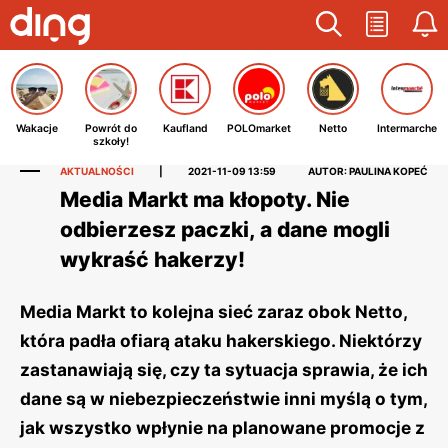
Wakacje
Powrót do
Kaufland
POLOmarket
Netto
Intermarche
szkoły!
AKTUALNOŚCI
|
2021-11-09 13:59
AUTOR: PAULINA KOPEĆ
Media Markt ma kłopoty. Nie
odbierzesz paczki, a dane mogli
wykraść hakerzy!
Media Markt to kolejna sieć zaraz obok Netto,
która padła ofiarą ataku hakerskiego. Niektórzy
zastanawiają się, czy ta sytuacja sprawia, że ich
dane są w niebezpieczeństwie inni myślą o tym,
jak wszystko wpłynie na planowane promocje z