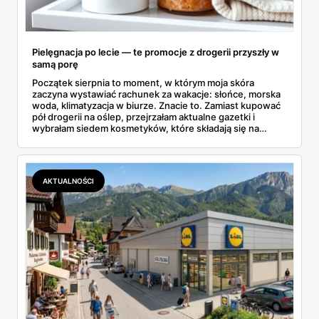
Pielęgnacja po lecie — te promocje z drogerii przyszły w
samą porę
Początek sierpnia to moment, w którym moja skóra
zaczyna wystawiać rachunek za wakacje: słońce, morska
woda, klimatyzacja w biurze. Znacie to. Zamiast kupować
pół drogerii na oślep, przejrzałam aktualne gazetki i
wybrałam siedem kosmetyków, które składają się na
sensowny plan regeneracji — od peelingu za 21,95 zł po
dermokosmetyki Vichy. Wszystkie ceny sprawdziłam w
ofertach, terminy też.
AKTUALNOŚCI