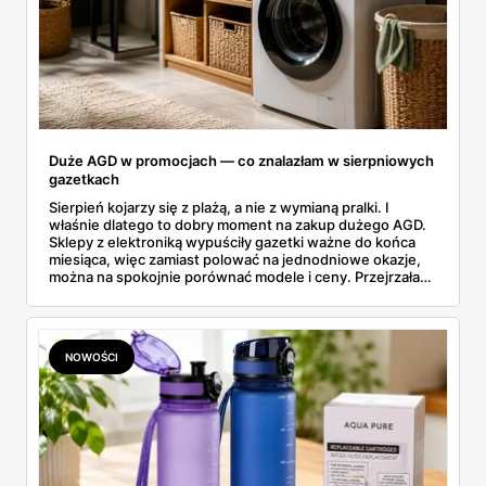
Duże AGD w promocjach — co znalazłam w sierpniowych
gazetkach
Sierpień kojarzy się z plażą, a nie z wymianą pralki. I
właśnie dlatego to dobry moment na zakup dużego AGD.
Sklepy z elektroniką wypuściły gazetki ważne do końca
miesiąca, więc zamiast polować na jednodniowe okazje,
można na spokojnie porównać modele i ceny. Przejrzałam
aktualne promocje AGD i RTV — poniżej wszystko, co
znalazłam, z cenami i terminami.
NOWOŚCI