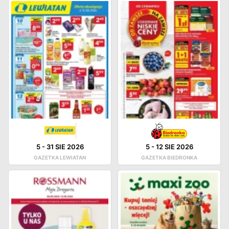
5
-
31 SIE 2026
5
-
12 SIE 2026
GAZETKA LEWIATAN
GAZETKA BIEDRONKA