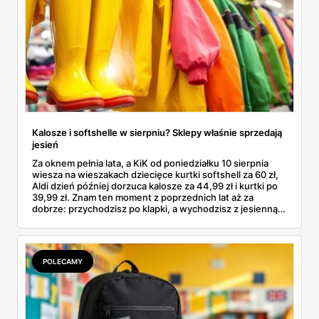
Kalosze i softshelle w sierpniu? Sklepy właśnie sprzedają
jesień
Za oknem pełnia lata, a KiK od poniedziałku 10 sierpnia
wiesza na wieszakach dziecięce kurtki softshell za 60 zł,
Aldi dzień później dorzuca kalosze za 44,99 zł i kurtki po
39,99 zł. Znam ten moment z poprzednich lat aż za
dobrze: przychodzisz po klapki, a wychodzisz z jesienną
garderobą dla całej rodziny. Sprawdziłam, co dokładnie
pojawi się w gazetkach w przyszłym tygodniu i czy jest
sens kupować jesień, zanim skończą się wakacje.
POLECAMY