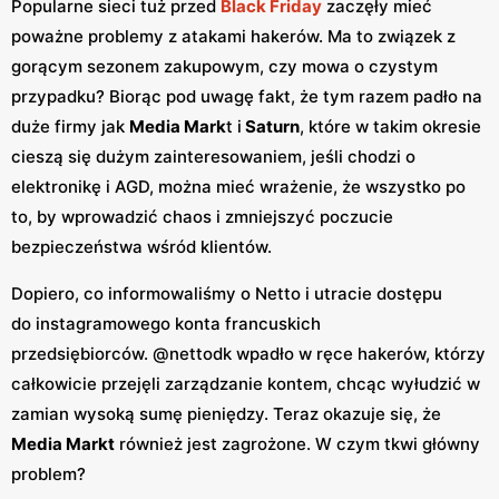
Popularne sieci tuż przed
Black Friday
zaczęły mieć
poważne problemy z atakami hakerów. Ma to związek z
gorącym sezonem zakupowym, czy mowa o czystym
przypadku? Biorąc pod uwagę fakt, że tym razem padło na
duże firmy jak
Media Mark
t i
Saturn
, które w takim okresie
cieszą się dużym zainteresowaniem, jeśli chodzi o
elektronikę i AGD, można mieć wrażenie, że wszystko po
to, by wprowadzić chaos i zmniejszyć poczucie
bezpieczeństwa wśród klientów.
Dopiero, co informowaliśmy o Netto i utracie dostępu
do instagramowego konta francuskich
przedsiębiorców. @nettodk wpadło w ręce hakerów, którzy
całkowicie przejęli zarządzanie kontem, chcąc wyłudzić w
zamian wysoką sumę pieniędzy. Teraz okazuje się, że
Media Markt
również jest zagrożone. W czym tkwi główny
problem?