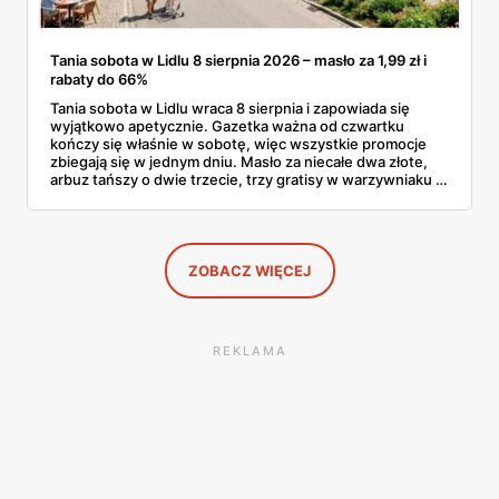
Tania sobota w Lidlu 8 sierpnia 2026 – masło za 1,99 zł i
rabaty do 66%
Tania sobota w Lidlu wraca 8 sierpnia i zapowiada się
wyjątkowo apetycznie. Gazetka ważna od czwartku
kończy się właśnie w sobotę, więc wszystkie promocje
zbiegają się w jednym dniu. Masło za niecałe dwa złote,
arbuz tańszy o dwie trzecie, trzy gratisy w warzywniaku i
jedna oferta działająca wyłącznie w sobotę. Przejrzałam
całą sobotnią gazetkę Lidla strona po stronie i wybrałam
to, co naprawdę się opłaca.
ZOBACZ WIĘCEJ
REKLAMA