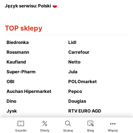
Język serwisu: Polski
TOP sklepy
Biedronka
Lidl
Rossmann
Carrefour
Kaufland
Netto
Super-Pharm
Jula
OBI
POLOmarket
Auchan Hipermarket
Pepco
Dino
Douglas
Jysk
RTV EURO AGD
Action
Media Expert
Deichmann
Media Markt
Gazetki
Oferty
Szukaj
Blog
Więcej