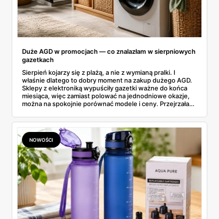
Duże AGD w promocjach — co znalazłam w sierpniowych
gazetkach
Sierpień kojarzy się z plażą, a nie z wymianą pralki. I
właśnie dlatego to dobry moment na zakup dużego AGD.
Sklepy z elektroniką wypuściły gazetki ważne do końca
miesiąca, więc zamiast polować na jednodniowe okazje,
można na spokojnie porównać modele i ceny. Przejrzałam
aktualne promocje AGD i RTV — poniżej wszystko, co
znalazłam, z cenami i terminami.
NOWOŚCI