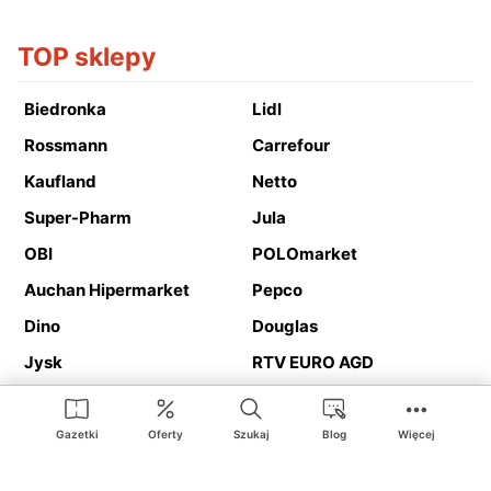
TOP sklepy
Biedronka
Lidl
Rossmann
Carrefour
Kaufland
Netto
Super-Pharm
Jula
OBI
POLOmarket
Auchan Hipermarket
Pepco
Dino
Douglas
Jysk
RTV EURO AGD
Action
Media Expert
Deichmann
Media Markt
Gazetki
Oferty
Szukaj
Blog
Więcej