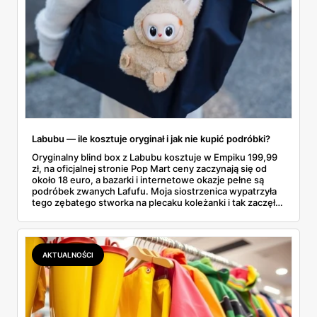
Labubu — ile kosztuje oryginał i jak nie kupić podróbki?
Oryginalny blind box z Labubu kosztuje w Empiku 199,99
zł, na oficjalnej stronie Pop Mart ceny zaczynają się od
około 18 euro, a bazarki i internetowe okazje pełne są
podróbek zwanych Lafufu. Moja siostrzenica wypatrzyła
tego zębatego stworka na plecaku koleżanki i tak zaczęło
się rodzinne śledztwo: co to właściwie jest, ile naprawdę
kosztuje i po czym poznać, że sprzedawca nie wciska nam
podróbki. Spisałam wszystko, czego się dowiedziałam —
łącznie z jedną wpadką, o której za chwilę.
AKTUALNOŚCI