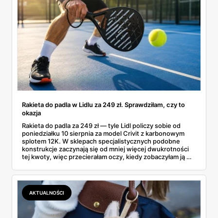
Rakieta do padla w Lidlu za 249 zł. Sprawdziłam, czy to
okazja
Rakieta do padla za 249 zł — tyle Lidl policzy sobie od
poniedziałku 10 sierpnia za model Crivit z karbonowym
splotem 12K. W sklepach specjalistycznych podobne
konstrukcje zaczynają się od mniej więcej dwukrotności
tej kwoty, więc przecierałam oczy, kiedy zobaczyłam ją w
gazetce między dresami a wkrętarką. Padel to dziś
najszybciej rosnący sport w Polsce: kortów przybywa
lawinowo, a chętnych jeszcze szybciej. Sprawdziłam, co
dokładnie dostajemy za te pieniądze i komu taka rakieta
AKTUALNOŚCI
faktycznie wystarczy.