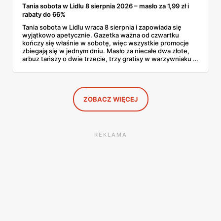
Tania sobota w Lidlu 8 sierpnia 2026 – masło za 1,99 zł i
rabaty do 66%
Tania sobota w Lidlu wraca 8 sierpnia i zapowiada się
wyjątkowo apetycznie. Gazetka ważna od czwartku
kończy się właśnie w sobotę, więc wszystkie promocje
zbiegają się w jednym dniu. Masło za niecałe dwa złote,
arbuz tańszy o dwie trzecie, trzy gratisy w warzywniaku i
jedna oferta działająca wyłącznie w sobotę. Przejrzałam
całą sobotnią gazetkę Lidla strona po stronie i wybrałam
to, co naprawdę się opłaca.
ZOBACZ WIĘCEJ
REKLAMA