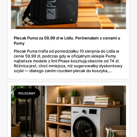
Plecak Puma za 59,99 zł w Lidlu. Porównałam z cenami u
Pumy
Plecak Puma trafia od poniedziałku 10 sierpnia do Lidla w
cenie 59,99 zł, podczas gdy w oficjalnym sklepie Pumy
najtańsze modele z linii Phase kosztują obecnie od 74 zł.
Różnica jest, choć mniejsza, niż sugerowałby dyskontowy
szyld — dlatego zanim rzuciłam plecak do koszyka,
rozłożyłam ceny na czynniki pierwsze. Poniżej cała
rozpiska: co dokładnie sprzedaje Lidl, ile kosztują
odpowiedniki u producenta i komu ten zakup naprawdę
się opłaci.
POLECAMY