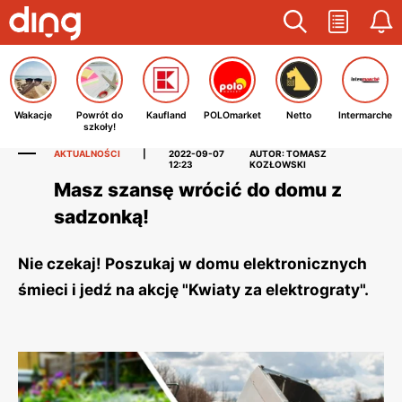
Wakacje
Powrót do
Kaufland
POLOmarket
Netto
Intermarche
szkoły!
AKTUALNOŚCI
|
2022-09-07
AUTOR: TOMASZ
12:23
KOZŁOWSKI
Masz szansę wrócić do domu z
sadzonką!
Nie czekaj! Poszukaj w domu elektronicznych
śmieci i jedź na akcję "Kwiaty za elektrograty".