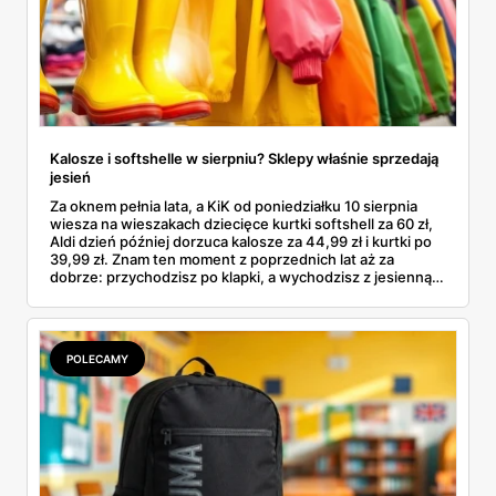
Kalosze i softshelle w sierpniu? Sklepy właśnie sprzedają
jesień
Za oknem pełnia lata, a KiK od poniedziałku 10 sierpnia
wiesza na wieszakach dziecięce kurtki softshell za 60 zł,
Aldi dzień później dorzuca kalosze za 44,99 zł i kurtki po
39,99 zł. Znam ten moment z poprzednich lat aż za
dobrze: przychodzisz po klapki, a wychodzisz z jesienną
garderobą dla całej rodziny. Sprawdziłam, co dokładnie
pojawi się w gazetkach w przyszłym tygodniu i czy jest
sens kupować jesień, zanim skończą się wakacje.
POLECAMY