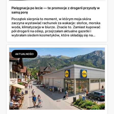
Pielęgnacja po lecie — te promocje z drogerii przyszły w
samą porę
Początek sierpnia to moment, w którym moja skóra
zaczyna wystawiać rachunek za wakacje: słońce, morska
woda, klimatyzacja w biurze. Znacie to. Zamiast kupować
pół drogerii na oślep, przejrzałam aktualne gazetki i
wybrałam siedem kosmetyków, które składają się na
sensowny plan regeneracji — od peelingu za 21,95 zł po
dermokosmetyki Vichy. Wszystkie ceny sprawdziłam w
ofertach, terminy też.
AKTUALNOŚCI