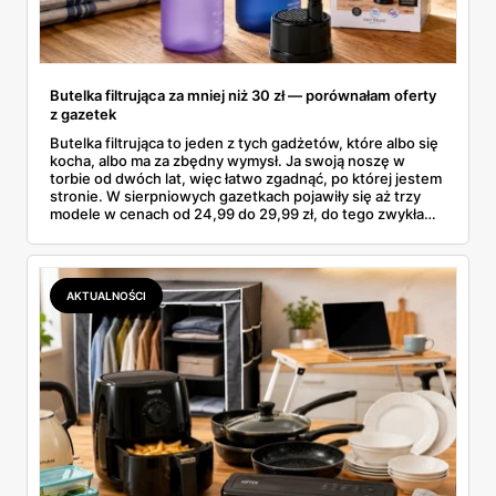
Butelka filtrująca za mniej niż 30 zł — porównałam oferty
z gazetek
Butelka filtrująca to jeden z tych gadżetów, które albo się
kocha, albo ma za zbędny wymysł. Ja swoją noszę w
torbie od dwóch lat, więc łatwo zgadnąć, po której jestem
stronie. W sierpniowych gazetkach pojawiły się aż trzy
modele w cenach od 24,99 do 29,99 zł, do tego zwykła
butelka za 14,99 zł dla nieprzekonanych. Sprawdziłam
wszystkie oferty i policzyłam, kiedy taki zakup faktycznie
się opłaca.
AKTUALNOŚCI