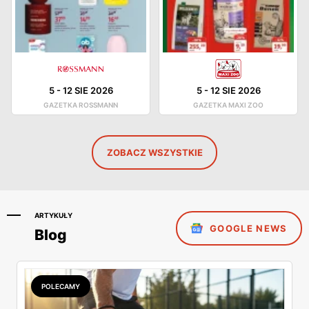
5
-
12 SIE 2026
5
-
12 SIE 2026
GAZETKA ROSSMANN
GAZETKA MAXI ZOO
ZOBACZ WSZYSTKIE
ARTYKUŁY
GOOGLE NEWS
Blog
POLECAMY