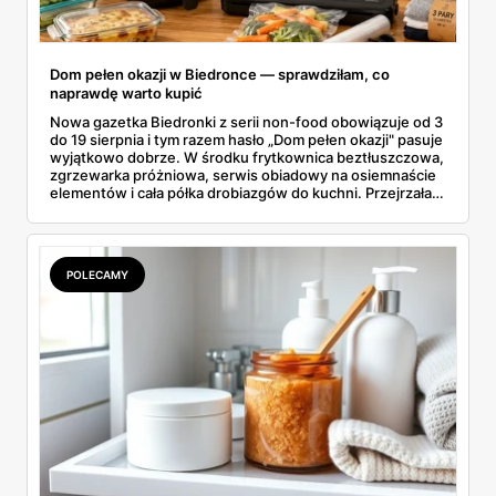
Dom pełen okazji w Biedronce — sprawdziłam, co
naprawdę warto kupić
Nowa gazetka Biedronki z serii non-food obowiązuje od 3
do 19 sierpnia i tym razem hasło „Dom pełen okazji" pasuje
wyjątkowo dobrze. W środku frytkownica beztłuszczowa,
zgrzewarka próżniowa, serwis obiadowy na osiemnaście
elementów i cała półka drobiazgów do kuchni. Przejrzałam
wszystkie strony i wybrałam to, po co sama ustawiłabym
się przy półce z samego rana.
POLECAMY