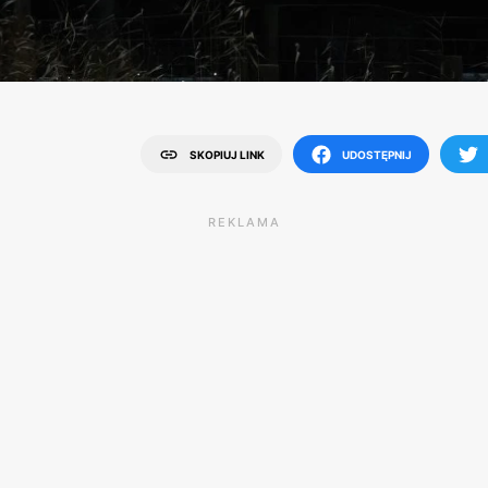
SKOPIUJ LINK
UDOSTĘPNIJ
REKLAMA