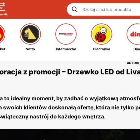
handlu
ket
Netto
Intermarche
Biedronka
Din
AUTOR:
racja z promocji – Drzewko LED od Liv
, a to idealny moment, by zadbać o wyjątkową atmosf
 swoich klientów doskonałą ofertę, która nie tylko 
świąteczny nastrój do każdego wnętrza.