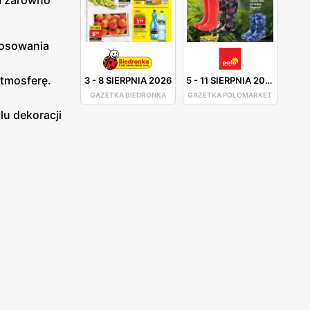
m zarówno
tosowania
atmosferę.
3
-
8 SIERPNIA 2026
5
-
11 SIERPNIA 2026
GAZETKA BIEDRONKA
GAZETKA POLOMARKET
lu dekoracji