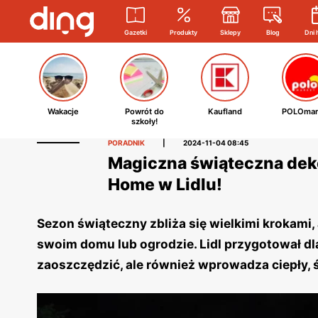
Gazetki
Produkty
Sklepy
Blog
Dni 
Wakacje
Powrót do
Kaufland
POLOmar
szkoły!
PORADNIK
|
2024-11-04 08:45
Magiczna świąteczna deko
Home w Lidlu!
Sezon świąteczny zbliża się wielkimi krokami
swoim domu lub ogrodzie. Lidl przygotował dla
zaoszczędzić, ale również wprowadza ciepły, 