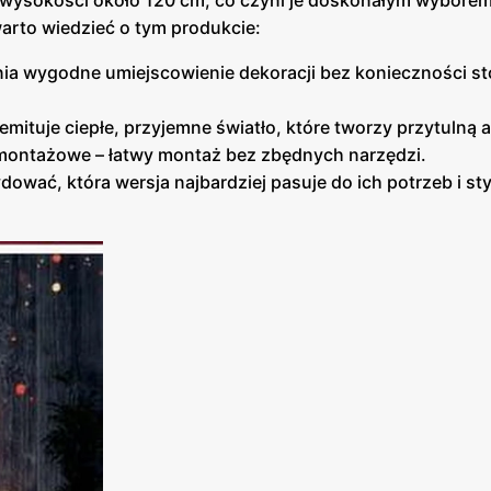
 wysokości około 120 cm, co czyni je doskonałym wybore
warto wiedzieć o tym produkcie:
ia wygodne umiejscowienie dekoracji bez konieczności s
emituje ciepłe, przyjemne światło, które tworzy przytulną 
e montażowe – łatwy montaż bez zbędnych narzędzi.
ować, która wersja najbardziej pasuje do ich potrzeb i sty