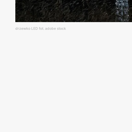
drzewko LED fot. adobe stock