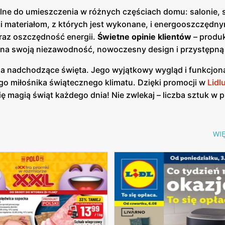
lne do umieszczenia w różnych częściach domu: salonie, sy
ści materiałom, z których jest wykonane, i energooszczęd
raz oszczędność energii.
Świetne opinie klientów
– produk
u na swoją niezawodność, nowoczesny design i przystępną
a nadchodzące święta. Jego wyjątkowy wygląd i funkcjon
ego miłośnika świątecznego klimatu. Dzięki promocji w
Lidl
ię magią świąt każdego dnia! Nie zwlekaj – liczba sztuk w p