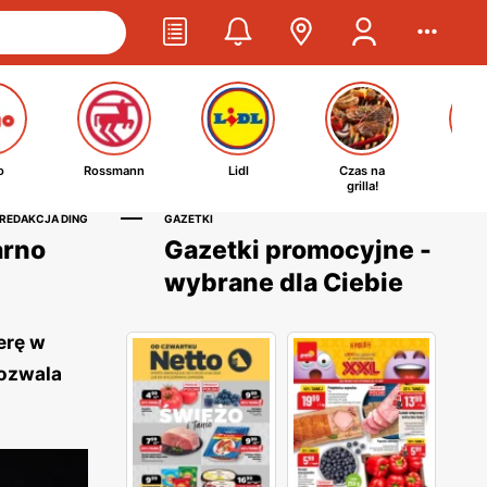
o
Rossmann
Lidl
Czas na
Ta
grilla!
kosm
 REDAKCJA DING
GAZETKI
arno
Gazetki promocyjne -
wybrane dla Ciebie
erę w
pozwala