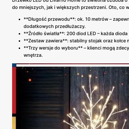
Drzewko LED od Livarno Home to świetlna ozdoba o
do mniejszych, jak i większych przestrzeni. Oto, co 
**Długość przewodu**: ok. 10 metrów – zapewn
dodatkowych przedłużaczy.
**Źródło światła**: 200 diod LED – każda dioda 
**Zestaw zawiera**: stabilny stojak oraz kołc
**Trzy wersje do wyboru** – klienci mogą zdecyd
wnętrza.