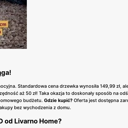
ąga!
omocyjna. Standardowa cena drzewka wynosiła 149,99 zł, ale
czędność aż 50 zł! Taka okazja to doskonały sposób na od
m domowego budżetu.
Gdzie kupić?
Oferta jest dostępna za
a zakupy bez wychodzenia z domu.
D od Livarno Home?