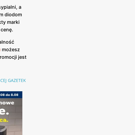
pialni, a
nym diodom
ty marki
 cenę.
alność
u
możesz
romocji jest