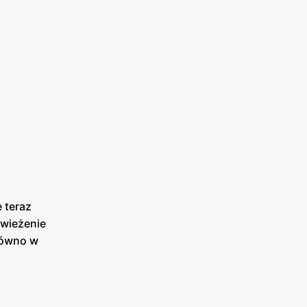
 teraz
świeżenie
równo w