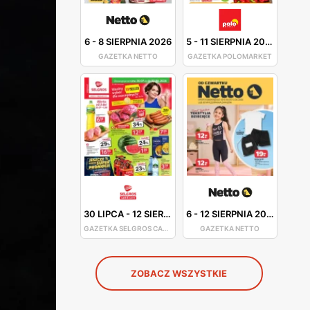
6
-
8 SIERPNIA 2026
5
-
11 SIERPNIA 2026
GAZETKA NETTO
GAZETKA POLOMARKET
30 LIPCA
-
12 SIERPNIA 2026
6
-
12 SIERPNIA 2026
GAZETKA SELGROS CASH&CARRY
GAZETKA NETTO
ZOBACZ WSZYSTKIE