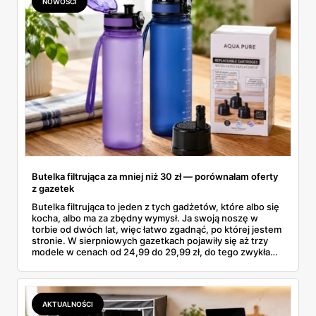
NOWOŚCI
Butelka filtrująca za mniej niż 30 zł — porównałam oferty
z gazetek
Butelka filtrująca to jeden z tych gadżetów, które albo się
kocha, albo ma za zbędny wymysł. Ja swoją noszę w
torbie od dwóch lat, więc łatwo zgadnąć, po której jestem
stronie. W sierpniowych gazetkach pojawiły się aż trzy
modele w cenach od 24,99 do 29,99 zł, do tego zwykła
butelka za 14,99 zł dla nieprzekonanych. Sprawdziłam
wszystkie oferty i policzyłam, kiedy taki zakup faktycznie
się opłaca.
AKTUALNOŚCI