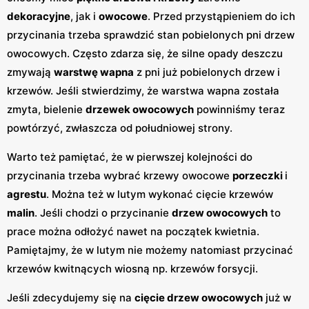
dekoracyjne
, jak i
owocowe
. Przed przystąpieniem do ich
przycinania trzeba sprawdzić stan pobielonych pni drzew
owocowych. Często zdarza się, że silne opady deszczu
zmywają
warstwę wapna
z pni już pobielonych drzew i
krzewów. Jeśli stwierdzimy, że warstwa wapna została
zmyta, bielenie
drzewek owocowych
powinniśmy teraz
powtórzyć, zwłaszcza od południowej strony.
Warto też pamiętać, że w pierwszej kolejności do
przycinania trzeba wybrać krzewy owocowe
porzeczki
i
agrestu
. Można też w lutym wykonać cięcie krzewów
malin
. Jeśli chodzi o przycinanie
drzew owocowych
to
prace można odłożyć nawet na początek kwietnia.
Pamiętajmy, że w lutym nie możemy natomiast przycinać
krzewów kwitnących wiosną np. krzewów forsycji.
Jeśli zdecydujemy się na
cięcie drzew owocowych
już w