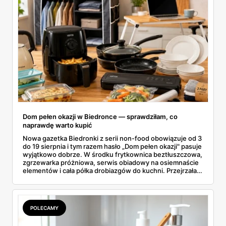
Dom pełen okazji w Biedronce — sprawdziłam, co
naprawdę warto kupić
Nowa gazetka Biedronki z serii non-food obowiązuje od 3
do 19 sierpnia i tym razem hasło „Dom pełen okazji" pasuje
wyjątkowo dobrze. W środku frytkownica beztłuszczowa,
zgrzewarka próżniowa, serwis obiadowy na osiemnaście
elementów i cała półka drobiazgów do kuchni. Przejrzałam
wszystkie strony i wybrałam to, po co sama ustawiłabym
się przy półce z samego rana.
POLECAMY