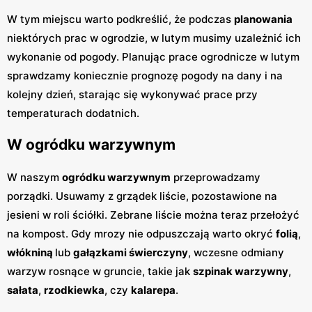
W tym miejscu warto podkreślić, że podczas
planowania
niektórych prac w ogrodzie, w lutym musimy uzależnić ich
wykonanie od pogody. Planując prace ogrodnicze w lutym
sprawdzamy koniecznie prognozę pogody na dany i na
kolejny dzień, starając się wykonywać prace przy
temperaturach dodatnich.
W ogródku warzywnym
W naszym
ogródku warzywnym
przeprowadzamy
porządki. Usuwamy z grządek liście, pozostawione na
jesieni w roli ściółki. Zebrane liście można teraz przełożyć
na kompost. Gdy mrozy nie odpuszczają warto okryć
folią
,
włókniną
lub
gałązkami świerczyny
, wczesne odmiany
warzyw rosnące w gruncie, takie jak
szpinak warzywny
,
sałata
,
rzodkiewka
, czy
kalarepa
.