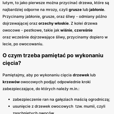
lutym, to jako pierwsze można przycinać drzewa, które są
najbardziej odporne na mrozy, czyli
grusze
lub
jabłonie
.
Przycinamy jabłonie, grusze, oraz śliwy - odmiany późno
dojrzewającej oraz
orzechy włoskie
. Z kolei drzewa
owocowe - pestkowe, takie jak
wiśnie
,
czereśnie
oraz wcześnie dojrzewające śliwy, przycinamy dopiero w
lecie, po owocowaniu.
O czym trzeba pamiętać po wykonaniu
cięcia?
Pamiętajmy, aby po wykonaniu cięcia
drzewek
lub
krzewów
owocowych podjąć odpowiednie kroki
zabezpieczające, do których należy m.in.:
zabezpieczenie ran na gałęziach maścią ogrodniczą;
usunięcie z drzewek owocowych tzw. mumii, czyli
zaschniętych owoców.