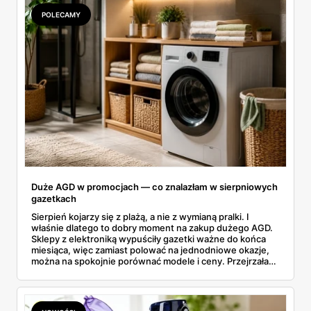
się opłaci.
POLECAMY
Duże AGD w promocjach — co znalazłam w sierpniowych
gazetkach
Sierpień kojarzy się z plażą, a nie z wymianą pralki. I
właśnie dlatego to dobry moment na zakup dużego AGD.
Sklepy z elektroniką wypuściły gazetki ważne do końca
miesiąca, więc zamiast polować na jednodniowe okazje,
można na spokojnie porównać modele i ceny. Przejrzałam
aktualne promocje AGD i RTV — poniżej wszystko, co
znalazłam, z cenami i terminami.