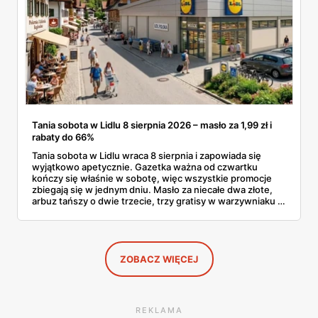
Tania sobota w Lidlu 8 sierpnia 2026 – masło za 1,99 zł i
rabaty do 66%
Tania sobota w Lidlu wraca 8 sierpnia i zapowiada się
wyjątkowo apetycznie. Gazetka ważna od czwartku
kończy się właśnie w sobotę, więc wszystkie promocje
zbiegają się w jednym dniu. Masło za niecałe dwa złote,
arbuz tańszy o dwie trzecie, trzy gratisy w warzywniaku i
jedna oferta działająca wyłącznie w sobotę. Przejrzałam
całą sobotnią gazetkę Lidla strona po stronie i wybrałam
to, co naprawdę się opłaca.
ZOBACZ WIĘCEJ
REKLAMA