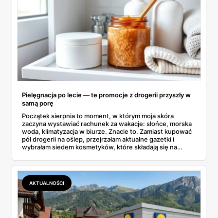
Pielęgnacja po lecie — te promocje z drogerii przyszły w
samą porę
Początek sierpnia to moment, w którym moja skóra
zaczyna wystawiać rachunek za wakacje: słońce, morska
woda, klimatyzacja w biurze. Znacie to. Zamiast kupować
pół drogerii na oślep, przejrzałam aktualne gazetki i
wybrałam siedem kosmetyków, które składają się na
sensowny plan regeneracji — od peelingu za 21,95 zł po
dermokosmetyki Vichy. Wszystkie ceny sprawdziłam w
ofertach, terminy też.
AKTUALNOŚCI