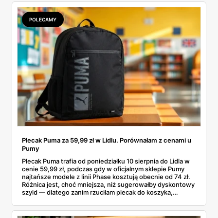
sens kupować jesień, zanim skończą się wakacje.
POLECAMY
Plecak Puma za 59,99 zł w Lidlu. Porównałam z cenami u
Pumy
Plecak Puma trafia od poniedziałku 10 sierpnia do Lidla w
cenie 59,99 zł, podczas gdy w oficjalnym sklepie Pumy
najtańsze modele z linii Phase kosztują obecnie od 74 zł.
Różnica jest, choć mniejsza, niż sugerowałby dyskontowy
szyld — dlatego zanim rzuciłam plecak do koszyka,
rozłożyłam ceny na czynniki pierwsze. Poniżej cała
rozpiska: co dokładnie sprzedaje Lidl, ile kosztują
odpowiedniki u producenta i komu ten zakup naprawdę