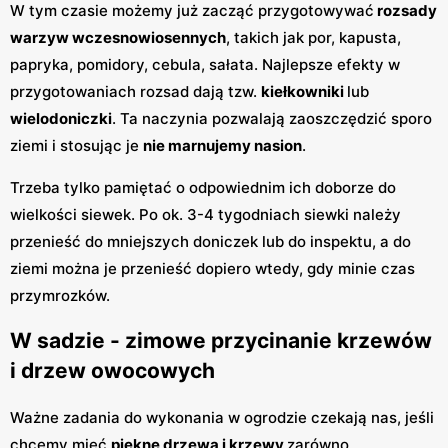
W tym czasie możemy już zacząć przygotowywać
rozsady
warzyw wczesnowiosennych
, takich jak por, kapusta,
papryka, pomidory, cebula, sałata. Najlepsze efekty w
przygotowaniach rozsad dają tzw.
kiełkowniki
lub
wielodoniczki
. Ta naczynia pozwalają zaoszczędzić sporo
ziemi i stosując je
nie marnujemy nasion
.
Trzeba tylko pamiętać o odpowiednim ich doborze do
wielkości siewek. Po ok. 3-4 tygodniach siewki należy
przenieść do mniejszych doniczek lub do inspektu, a do
ziemi można je przenieść dopiero wtedy, gdy minie czas
przymrozków.
W sadzie - zimowe przycinanie krzewów
i drzew owocowych
Ważne zadania do wykonania w ogrodzie czekają nas, jeśli
chcemy mieć
piękne drzewa i krzewy
zarówno