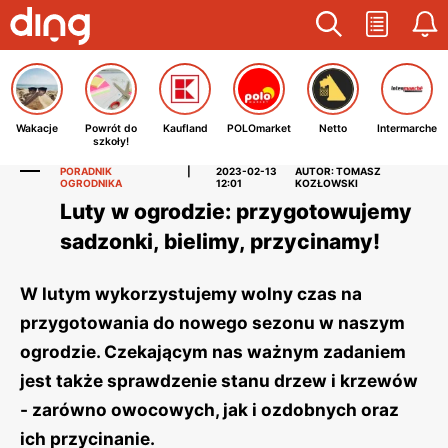
Wakacje
Powrót do
Kaufland
POLOmarket
Netto
Intermarche
szkoły!
PORADNIK
|
2023-02-13
AUTOR: TOMASZ
OGRODNIKA
12:01
KOZŁOWSKI
Luty w ogrodzie: przygotowujemy
sadzonki, bielimy, przycinamy!
W lutym wykorzystujemy wolny czas na
przygotowania do nowego sezonu w naszym
ogrodzie. Czekającym nas ważnym zadaniem
jest także sprawdzenie stanu drzew i krzewów
- zarówno owocowych, jak i ozdobnych oraz
ich przycinanie.