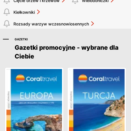
Cięcie drzew i krzewów
Wielodoniczki
Kiełkowniki
Rozsady warzyw wczesnowiosennych
GAZETKI
Gazetki promocyjne - wybrane dla
Ciebie