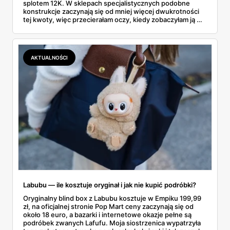
splotem 12K. W sklepach specjalistycznych podobne
konstrukcje zaczynają się od mniej więcej dwukrotności
tej kwoty, więc przecierałam oczy, kiedy zobaczyłam ją w
gazetce między dresami a wkrętarką. Padel to dziś
najszybciej rosnący sport w Polsce: kortów przybywa
lawinowo, a chętnych jeszcze szybciej. Sprawdziłam, co
dokładnie dostajemy za te pieniądze i komu taka rakieta
AKTUALNOŚCI
faktycznie wystarczy.
Labubu — ile kosztuje oryginał i jak nie kupić podróbki?
Oryginalny blind box z Labubu kosztuje w Empiku 199,99
zł, na oficjalnej stronie Pop Mart ceny zaczynają się od
około 18 euro, a bazarki i internetowe okazje pełne są
podróbek zwanych Lafufu. Moja siostrzenica wypatrzyła