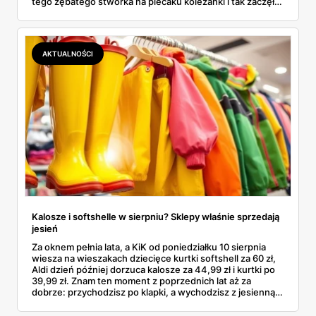
tego zębatego stworka na plecaku koleżanki i tak zaczęło
się rodzinne śledztwo: co to właściwie jest, ile naprawdę
kosztuje i po czym poznać, że sprzedawca nie wciska nam
podróbki. Spisałam wszystko, czego się dowiedziałam —
łącznie z jedną wpadką, o której za chwilę.
AKTUALNOŚCI
Kalosze i softshelle w sierpniu? Sklepy właśnie sprzedają
jesień
Za oknem pełnia lata, a KiK od poniedziałku 10 sierpnia
wiesza na wieszakach dziecięce kurtki softshell za 60 zł,
Aldi dzień później dorzuca kalosze za 44,99 zł i kurtki po
39,99 zł. Znam ten moment z poprzednich lat aż za
dobrze: przychodzisz po klapki, a wychodzisz z jesienną
garderobą dla całej rodziny. Sprawdziłam, co dokładnie
pojawi się w gazetkach w przyszłym tygodniu i czy jest