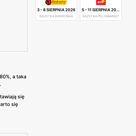
3
-
8 SIERPNIA 2026
5
-
11 SIERPNIA 2026
GAZETKA BIEDRONKA
GAZETKA POLOMARKET
 80%, a taka
.
tawiają się
arto się