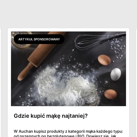
ARTYKUŁ SPONSOROWANY
Gdzie kupić mąkę najtaniej?
W Auchan kupisz produkty z kategorii mąka każdego typu:
od pszennych po bezglutenowe i BIO. Dowiesz się, jak