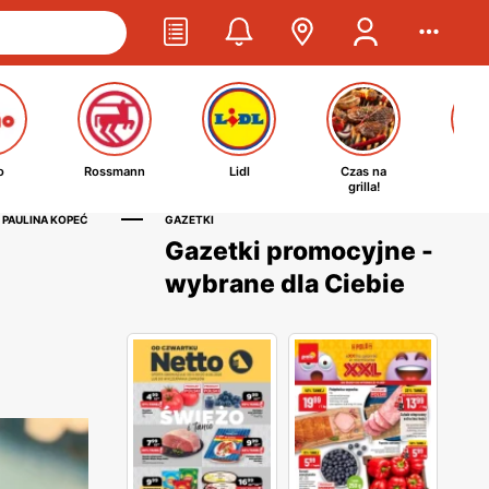
o
Rossmann
Lidl
Czas na
Ta
grilla!
kosm
 PAULINA KOPEĆ
GAZETKI
Gazetki promocyjne -
wybrane dla Ciebie