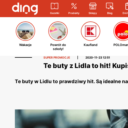
Gazetki
Produkty
Sklepy
Blog
Dni 
Wakacje
Powrót do
Kaufland
POLOmar
szkoły!
SUPER PROMOCJE
|
2020-11-23 12:51
Te buty z Lidla to hit! Kupi
Te buty w Lidlu to prawdziwy hit. Są idealne na