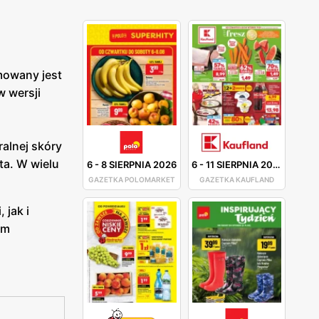
mowany jest
w wersji
ralnej skóry
ta. W wielu
6
-
8 SIERPNIA 2026
6
-
11 SIERPNIA 2026
GAZETKA POLOMARKET
GAZETKA KAUFLAND
 jak i
am