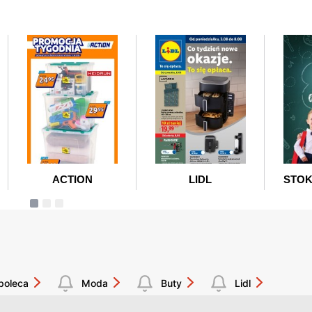
poleca
Moda
Buty
Lidl