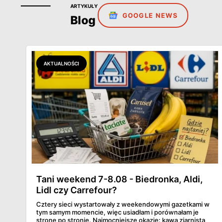
ARTYKUŁY
GOOGLE NEWS
Blog
AKTUALNOŚCI
Tani weekend 7-8.08 - Biedronka, Aldi,
Lidl czy Carrefour?
Cztery sieci wystartowały z weekendowymi gazetkami w
tym samym momencie, więc usiadłam i porównałam je
stronę po stronie. Najmocniejsze okazje: kawa ziarnista