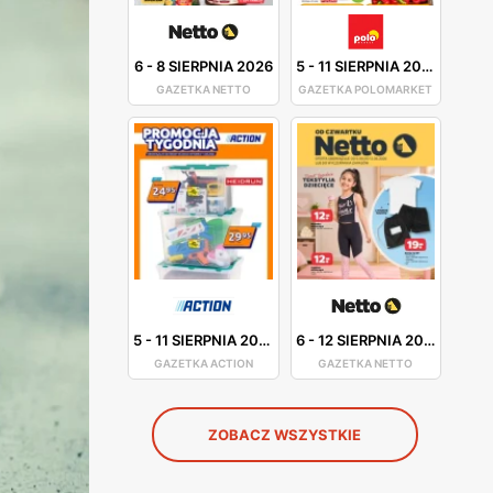
6
-
8 SIERPNIA 2026
5
-
11 SIERPNIA 2026
GAZETKA NETTO
GAZETKA POLOMARKET
5
-
11 SIERPNIA 2026
6
-
12 SIERPNIA 2026
GAZETKA ACTION
GAZETKA NETTO
ZOBACZ WSZYSTKIE