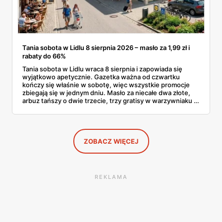
Tania sobota w Lidlu 8 sierpnia 2026 – masło za 1,99 zł i
rabaty do 66%
Tania sobota w Lidlu wraca 8 sierpnia i zapowiada się
wyjątkowo apetycznie. Gazetka ważna od czwartku
kończy się właśnie w sobotę, więc wszystkie promocje
zbiegają się w jednym dniu. Masło za niecałe dwa złote,
arbuz tańszy o dwie trzecie, trzy gratisy w warzywniaku i
jedna oferta działająca wyłącznie w sobotę. Przejrzałam
całą sobotnią gazetkę Lidla strona po stronie i wybrałam
to, co naprawdę się opłaca.
ZOBACZ WIĘCEJ
REKLAMA