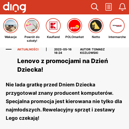
Wakacje
Powrót do
Kaufland
POLOmarket
Netto
Intermarche
szkoły!
AKTUALNOŚCI
|
2023-05-16
AUTOR: TOMASZ
16:24
KOZŁOWSKI
Lenovo z promocjami na Dzień
Dziecka!
Nie lada gratkę przed Dniem Dziecka
przygotował znany producent komputerów.
Specjalna promocja jest kierowana nie tylko dla
najmłodszych. Rewelacyjny sprzęt i zestawy
Lego czekają!