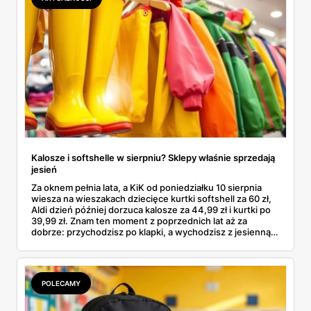
Kalosze i softshelle w sierpniu? Sklepy właśnie sprzedają
jesień
Za oknem pełnia lata, a KiK od poniedziałku 10 sierpnia
wiesza na wieszakach dziecięce kurtki softshell za 60 zł,
Aldi dzień później dorzuca kalosze za 44,99 zł i kurtki po
39,99 zł. Znam ten moment z poprzednich lat aż za
dobrze: przychodzisz po klapki, a wychodzisz z jesienną
garderobą dla całej rodziny. Sprawdziłam, co dokładnie
pojawi się w gazetkach w przyszłym tygodniu i czy jest
sens kupować jesień, zanim skończą się wakacje.
POLECAMY