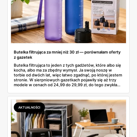
Butelka filtrująca za mniej niż 30 zł — porównałam oferty
z gazetek
Butelka filtrująca to jeden z tych gadżetów, które albo się
kocha, albo ma za zbędny wymysł. Ja swoją noszę w
torbie od dwóch lat, więc łatwo zgadnąć, po której jestem
stronie. W sierpniowych gazetkach pojawiły się aż trzy
modele w cenach od 24,99 do 29,99 zł, do tego zwykła
butelka za 14,99 zł dla nieprzekonanych. Sprawdziłam
wszystkie oferty i policzyłam, kiedy taki zakup faktycznie
się opłaca.
AKTUALNOŚCI