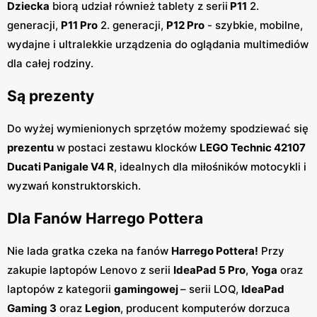
Dziecka
biorą udział również tablety z serii
P11
2.
generacji,
P11 Pro
2. generacji,
P12 Pro
- szybkie, mobilne,
wydajne i ultralekkie urządzenia do oglądania multimediów
dla całej rodziny.
Są prezenty
Do wyżej wymienionych sprzętów możemy spodziewać się
prezentu
w postaci zestawu klocków
LEGO Technic 42107
Ducati Panigale V4 R
, idealnych dla miłośników motocykli i
wyzwań konstruktorskich.
Dla Fanów Harrego Pottera
Nie lada gratka czeka na fanów
Harrego Pottera!
Przy
zakupie laptopów Lenovo z serii
IdeaPad 5 Pro
,
Yoga
oraz
laptopów z kategorii
gamingowej
– serii LOQ,
IdeaPad
Gaming 3
oraz
Legion
, producent komputerów dorzuca