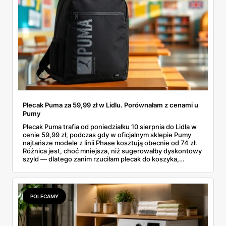
Plecak Puma za 59,99 zł w Lidlu. Porównałam z cenami u
Pumy
Plecak Puma trafia od poniedziałku 10 sierpnia do Lidla w
cenie 59,99 zł, podczas gdy w oficjalnym sklepie Pumy
najtańsze modele z linii Phase kosztują obecnie od 74 zł.
Różnica jest, choć mniejsza, niż sugerowałby dyskontowy
szyld — dlatego zanim rzuciłam plecak do koszyka,
rozłożyłam ceny na czynniki pierwsze. Poniżej cała
rozpiska: co dokładnie sprzedaje Lidl, ile kosztują
odpowiedniki u producenta i komu ten zakup naprawdę
się opłaci.
POLECAMY