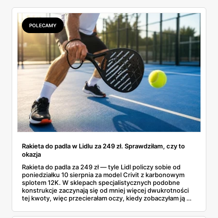
POLECAMY
Rakieta do padla w Lidlu za 249 zł. Sprawdziłam, czy to
okazja
Rakieta do padla za 249 zł — tyle Lidl policzy sobie od
poniedziałku 10 sierpnia za model Crivit z karbonowym
splotem 12K. W sklepach specjalistycznych podobne
konstrukcje zaczynają się od mniej więcej dwukrotności
tej kwoty, więc przecierałam oczy, kiedy zobaczyłam ją w
gazetce między dresami a wkrętarką. Padel to dziś
najszybciej rosnący sport w Polsce: kortów przybywa