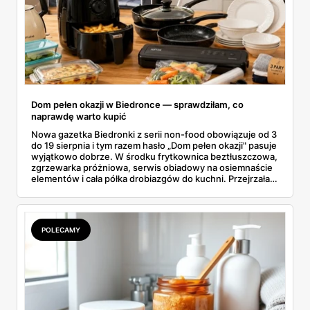
Dom pełen okazji w Biedronce — sprawdziłam, co
naprawdę warto kupić
Nowa gazetka Biedronki z serii non-food obowiązuje od 3
do 19 sierpnia i tym razem hasło „Dom pełen okazji" pasuje
wyjątkowo dobrze. W środku frytkownica beztłuszczowa,
zgrzewarka próżniowa, serwis obiadowy na osiemnaście
elementów i cała półka drobiazgów do kuchni. Przejrzałam
wszystkie strony i wybrałam to, po co sama ustawiłabym
się przy półce z samego rana.
POLECAMY