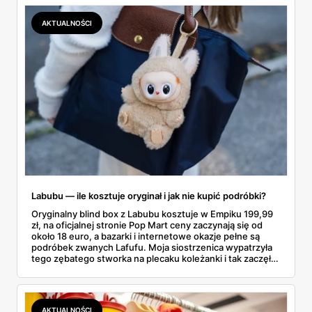
lawinowo, a chętnych jeszcze szybciej. Sprawdziłam, co
dokładnie dostajemy za te pieniądze i komu taka rakieta
AKTUALNOŚCI
faktycznie wystarczy.
Labubu — ile kosztuje oryginał i jak nie kupić podróbki?
Oryginalny blind box z Labubu kosztuje w Empiku 199,99
zł, na oficjalnej stronie Pop Mart ceny zaczynają się od
około 18 euro, a bazarki i internetowe okazje pełne są
podróbek zwanych Lafufu. Moja siostrzenica wypatrzyła
tego zębatego stworka na plecaku koleżanki i tak zaczęło
się rodzinne śledztwo: co to właściwie jest, ile naprawdę
kosztuje i po czym poznać, że sprzedawca nie wciska nam
podróbki. Spisałam wszystko, czego się dowiedziałam —
łącznie z jedną wpadką, o której za chwilę.
AKTUALNOŚCI