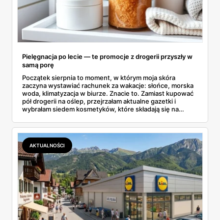
Pielęgnacja po lecie — te promocje z drogerii przyszły w
samą porę
Początek sierpnia to moment, w którym moja skóra
zaczyna wystawiać rachunek za wakacje: słońce, morska
woda, klimatyzacja w biurze. Znacie to. Zamiast kupować
pół drogerii na oślep, przejrzałam aktualne gazetki i
wybrałam siedem kosmetyków, które składają się na
sensowny plan regeneracji — od peelingu za 21,95 zł po
dermokosmetyki Vichy. Wszystkie ceny sprawdziłam w
ofertach, terminy też.
AKTUALNOŚCI