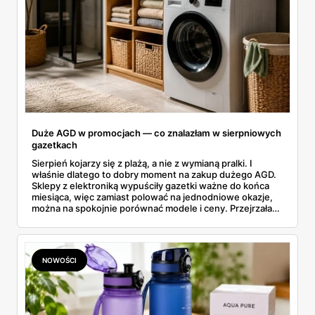
Duże AGD w promocjach — co znalazłam w sierpniowych
gazetkach
Sierpień kojarzy się z plażą, a nie z wymianą pralki. I
właśnie dlatego to dobry moment na zakup dużego AGD.
Sklepy z elektroniką wypuściły gazetki ważne do końca
miesiąca, więc zamiast polować na jednodniowe okazje,
można na spokojnie porównać modele i ceny. Przejrzałam
aktualne promocje AGD i RTV — poniżej wszystko, co
znalazłam, z cenami i terminami.
NOWOŚCI